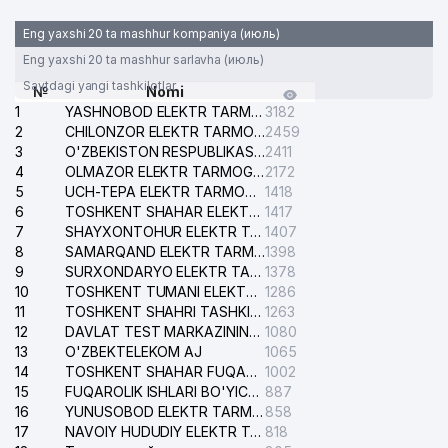
Eng yaxshi 20 ta mashhur kompaniya (июль)
Eng yaxshi 20 ta mashhur sarlavha (июль)
Saytdagi yangi tashkilotlar
№
Nomi
1
YASHNOBOD ELEKTR TARMOG'I NOSOZLIKLARI XIZMATI
3182
2
CHILONZOR ELEKTR TARMOG'I NOSOZLIK XIZMATI
2459
3
O'ZBEKISTON RESPUBLIKASI BOSH PROKURATURASI ISHONCH TELEFONI
2411
4
OLMAZOR ELEKTR TARMOG'I NOSOZLIKLARI XIZMATI
2172
5
UCH-TEPA ELEKTR TARMOG'I NOSOZLIKLARI XIZMATI
1418
6
TOSHKENT SHAHAR ELEKTR TARMOQLARI KORXONASI AJ
1417
7
SHAYXONTOHUR ELEKTR TARMOG'I NOSOZLIKLARINI TUZATISH XIZMATI
1407
8
SAMARQAND ELEKTR TARMOQLARI AJ
1398
9
SURXONDARYO ELEKTR TARMOQLARI AJ
1378
10
TOSHKENT TUMANI ELEKTR TARMOG'I AVARIYA XIZMATI
1286
11
TOSHKENT SHAHRI TASHKILOT TELEFONLARI HAQIDA MA'LUMOT BYUROSI
1263
12
DAVLAT TEST MARKAZINING ISHONCH TELEFONLARI
1080
13
O'ZBEKTELEKOM AJ
1065
14
TOSHKENT SHAHAR FUQAROLIK ISHLARI BO'YICHA SUDI
1002
15
FUQAROLIK ISHLARI BO'YICHA YAKKASAROY TUMANLARARO SUDI
887
16
YUNUSOBOD ELEKTR TARMOG'I NOSOZLIKLARI XIZMATI
858
17
NAVOIY HUDUDIY ELEKTR TARMOQLARI KORXONASI AJ
818