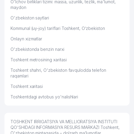
O'lchov birliklari tizimi: massa, uzunlik, tezlik, ma'lumot,
maydon
O'zbekiston saytlari
Kommunal (uy-joy) tariflari Toshkent, O‘zbekiston
Onlayn xizmatlar
O'zbekistonda benzin narxi
Toshkent metrosining xaritasi
Toshkent shahri, O'zbekiston favqulodda telefon
raqamlari
Toshkent xaritasi
Toshkentdagi avtobus yo'nalishlari
TOSHKENT IRRIGATSIYA VA MELLIORATSIYA INSTITUTI
QO'SHIDAGI INFORMASIYA RESURS MARKAZI Toshkent,
O'zbekiston mintaqasida – dolzarb ma’lumotlar