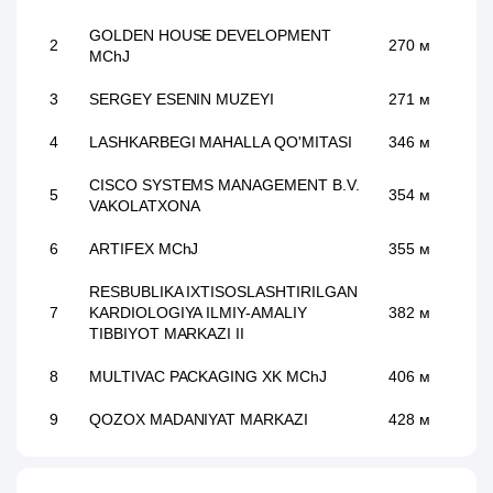
GOLDEN HOUSE DEVELOPMENT
2
270 м
MChJ
3
SERGEY ESENIN MUZEYI
271 м
4
LASHKARBEGI MAHALLA QO'MITASI
346 м
CISCO SYSTEMS MANAGEMENT B.V.
5
354 м
VAKOLATXONA
6
ARTIFEX MChJ
355 м
RESBUBLIKA IXTISOSLASHTIRILGAN
7
KARDIOLOGIYA ILMIY-AMALIY
382 м
TIBBIYOT MARKAZI II
8
MULTIVAC PACKAGING XK MChJ
406 м
9
QOZOX MADANIYAT MARKAZI
428 м
10
EVENTUS SERVICE GROUP MChJ
434 м