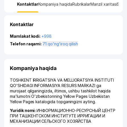
Kontaktlar
Kompaniya haqida
Rubrikalar
Manzil xaritasi
Stati
Kontaktlar
Mamlakat kodi:
+998
Telefon raqami:
71 qo'ng'iroq qilish
Kompaniya haqida
TOSHKENT IRRIGATSIYA VA MELLIORATSIYA INSTITUTI
QO'SHIDAGI INFORMASIYA RESURS MARKAZI ga
murojaat qilganingizda, iltimos, ushbu tashkilot haqida
ma'lumotni O'zbekistonning Yellow Pages Uzbekistan
Yellow Pages katalogida topganingizni ayting.
Yuridik nomi:
ИНФОРМАЦИОННО-РЕСУРСНЫЙ ЦЕНТР
ПРИ ТАШКЕНТСКОМ ИНСТИТУТЕ ИРРИГАЦИИ И
МЕХАНИЗАЦИИ СЕЛЬСКОГО ХОЗЯЙСТВА