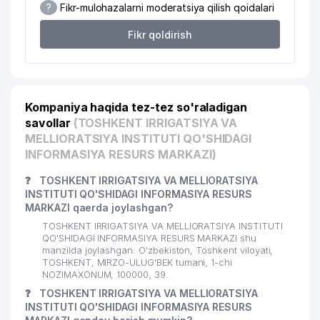
20
TAMARA XONIM UY-MUZEYI
536 м
?
Fikr-mulohazalarni moderatsiya qilish qoidalari
Fikr qoldirish
21
METEOINFOSISTEM BOSHQARMASI
676 м
22
IFT INNOVATION MChJ
680 м
23
BISH-SERVIS MChJ
739 м
Kompaniya haqida tez-tez so'raladigan
INTELLECT NODAVLAT TA'LIM
savollar
(TOSHKENT IRRIGATSIYA VA
24
765 м
MUASSASASI
MELLIORATSIYA INSTITUTI QO'SHIDAGI
INFORMASIYA RESURS MARKAZI)
25
FRIGO DINAMIC MChJ
770 м
❓
TOSHKENT IRRIGATSIYA VA MELLIORATSIYA
26
SILA SVETA XUSUSIY KORXONASI
784 м
INSTITUTI QO'SHIDAGI INFORMASIYA RESURS
MARKAZI qaerda joylashgan?
MIRZAKALON ISMOILIY MAHALLA
27
871 м
TOSHKENT IRRIGATSIYA VA MELLIORATSIYA INSTITUTI
QO'MITASI
QO'SHIDAGI INFORMASIYA RESURS MARKAZI shu
manzilda joylashgan: O'zbekiston, Toshkent viloyati,
28
QIZIL XOCH XALQARO QO'MITASI II
885 м
TOSHKENT, MIRZO-ULUG'BEK tumani, 1-chi
NOZIMAXONUM, 100000, 39.
MIRZO-ULUGBEK TUMANI
29
888 м
❓
TOSHKENT IRRIGATSIYA VA MELLIORATSIYA
HOKIMIYATI
INSTITUTI QO'SHIDAGI INFORMASIYA RESURS