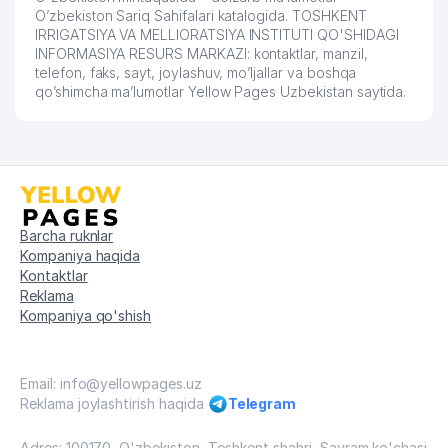
O’zbekiston Sariq Sahifalari katalogida. TOSHKENT
IRRIGATSIYA VA MELLIORATSIYA INSTITUTI QO'SHIDAGI
INFORMASIYA RESURS MARKAZI: kontaktlar, manzil,
telefon, faks, sayt, joylashuv, mo’ljallar va boshqa
qo’shimcha ma’lumotlar Yellow Pages Uzbekistan saytida.
Barcha ruknlar
Kompaniya haqida
Kontaktlar
Reklama
Kompaniya qo'shish
Email: info@yellowpages.uz
Reklama joylashtirish haqida
Telegram
Adres: 100170, O'zbekiston, Toshkent shahri, Sayram ko'chasi