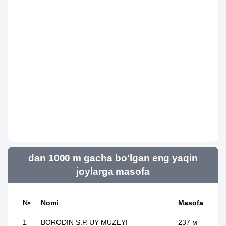
dan 1000 m gacha bo'lgan eng yaqin
joylarga masofa
№
Nomi
Masofa
1
BORODIN S.P. UY-MUZEYI
237 м