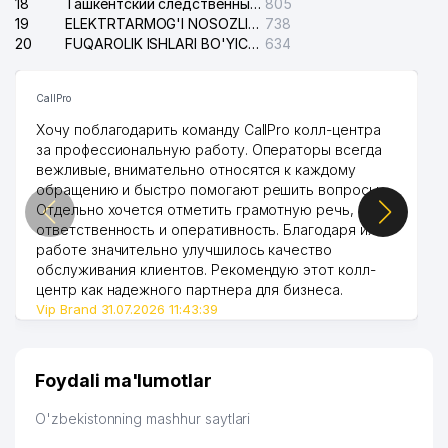
18
Ташкентский следственный изолятор
805
19
ELEKTRTARMOG'I NOSOZLIKLARINI TO'ZATISH SERGELI XIZMATI
738
20
FUQAROLIK ISHLARI BO'YICHA UCH-TEPA TUMANI SUDI
634
CallPro
Хочу поблагодарить команду CallPro колл-центра
за профессиональную работу. Операторы всегда
вежливые, внимательно относятся к каждому
обращению и быстро помогают решить вопросы.
Отдельно хочется отметить грамотную речь,
ответственность и оперативность. Благодаря их
работе значительно улучшилось качество
обслуживания клиентов. Рекомендую этот колл-
центр как надежного партнера для бизнеса.
Vip Brand 31.07.2026 11:43:39
Foydali ma'lumotlar
O'zbekistonning mashhur saytlari