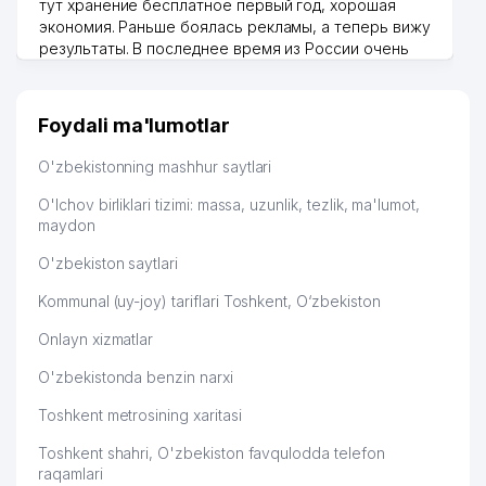
тут хранение бесплатное первый год, хорошая
экономия. Раньше боялась рекламы, а теперь вижу
результаты. В последнее время из России очень
много заказывают, а вначале только по
Узбекистану брали, но вяло. Удалось раскрутиться,
дальше развиваюсь потихоньку😊
Foydali ma'lumotlar
Hamida 03.08.2026 12:45:39
O'zbekistonning mashhur saytlari
O'lchov birliklari tizimi: massa, uzunlik, tezlik, ma'lumot,
maydon
O'zbekiston saytlari
Kommunal (uy-joy) tariflari Toshkent, O‘zbekiston
Onlayn xizmatlar
O'zbekistonda benzin narxi
Toshkent metrosining xaritasi
Toshkent shahri, O'zbekiston favqulodda telefon
raqamlari