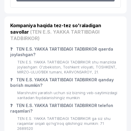
21
LIDER TEAM MChJ
878 м
22
BORODIN S.P. UY-MUZEYI
914 м
Kompaniya haqida tez-tez so'raladigan
savollar
O'ZBEKISTON RESPUBLIKASI
(TEN E.S. YAKKA TARTIBDAGI
23
934 м
QUROLLI KUCHLAR AKADEMIYASI
TADBIRKOR)
24
MULTIVAC PACKAGING XK MChJ
938 м
❓
TEN E.S. YAKKA TARTIBDAGI TADBIRKOR qaerda
joylashgan?
25
LOK-BO'YOQCHI MChJ
976 м
TEN E.S. YAKKA TARTIBDAGI TADBIRKOR shu manzilda
joylashgan: O'zbekiston, Toshkent viloyati, TOSHKENT,
MIRZO-ULUG'BEK tumani, KARVONSAROY, 21.
❓
TEN E.S. YAKKA TARTIBDAGI TADBIRKOR qanday
borish mumkin?
Marshrutni yaratish uchun siz bizning veb-saytimizdagi
xaritadan foydalanishingiz mumkin
❓
TEN E.S. YAKKA TARTIBDAGI TADBIRKOR telefon
raqamlari?
TEN E.S. YAKKA TARTIBDAGI TADBIRKOR ga siz shu
raqamlar orqali qo’ng’iroq qilishingiz mumkin: 71
2689520