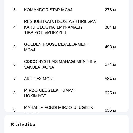
3
KOMANDOR STAR MChJ
273 м
RESBUBLIKA IXTISOSLASHTIRILGAN
4
KARDIOLOGIYA ILMIY-AMALIY
304 м
TIBBIYOT MARKAZI II
GOLDEN HOUSE DEVELOPMENT
5
498 м
MChJ
CISCO SYSTEMS MANAGEMENT B.V.
6
574 м
VAKOLATXONA
7
ARTIFEX MChJ
584 м
MIRZO-ULUGBEK TUMANI
8
625 м
HOKIMIYATI
MAHALLA FONDI MIRZO-ULUGBEK
9
635 м
BO'LIMI
Statistika
INTELLECT NODAVLAT TA'LIM
10
679 м
MUASSASASI