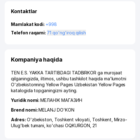
Kontaktlar
Mamlakat kodi:
+998
Telefon raqami:
71 qo'ng'iroq qilish
Kompaniya haqida
TEN E.S. YAKKA TARTIBDAGI TADBIRKOR ga murojaat
qilganingizda, iltimos, ushbu tashkilot haqida ma'lumotni
O'zbekistonning Yellow Pages Uzbekistan Yellow Pages
katalogida topganingizni ayting.
Yuridik nomi:
МЕЛАНЖ МАГАЗИН
Brend nomi:
MELANJ DO'KON
Adres:
O'zbekiston,
Toshkent viloyati
,
Toshkent
,
Mirzo-
Ulug'bek tumani
,
ko'chasi OQKURGON
, 21