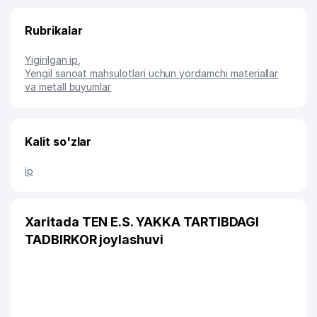
Rubrikalar
Yigirilgan ip
,
Yengil sanoat mahsulotlari uchun yordamchi materiallar
va metall buyumlar
Kalit so'zlar
ip
Xaritada TEN E.S. YAKKA TARTIBDAGI
TADBIRKOR joylashuvi