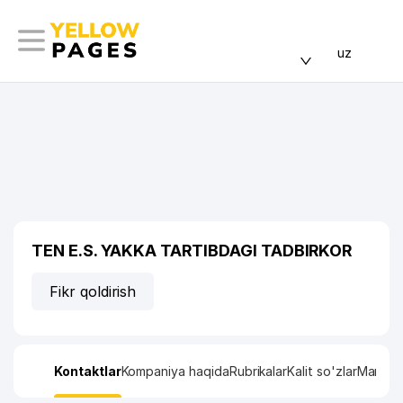
uz
TEN E.S. YAKKA TARTIBDAGI TADBIRKOR
Fikr qoldirish
Kontaktlar
Kompaniya haqida
Rubrikalar
Kalit so'zlar
Manzil x