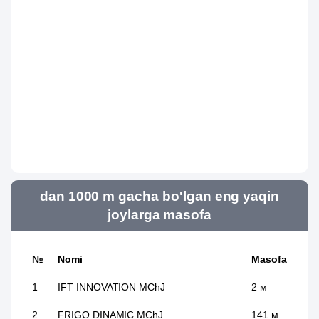
dan 1000 m gacha bo'lgan eng yaqin
joylarga masofa
№
Nomi
Masofa
1
IFT INNOVATION MChJ
2 м
2
FRIGO DINAMIC MChJ
141 м