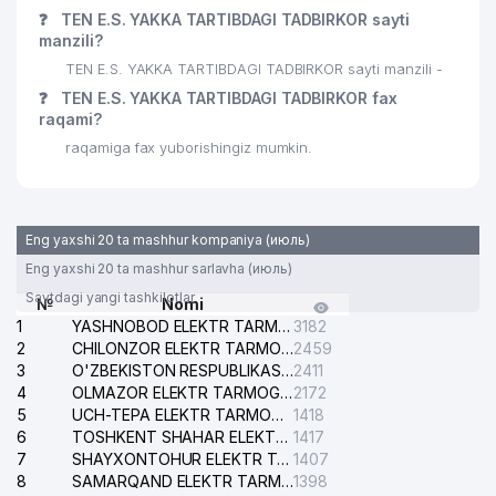
❓
TEN E.S. YAKKA TARTIBDAGI TADBIRKOR sayti
manzili?
TEN E.S. YAKKA TARTIBDAGI TADBIRKOR sayti manzili -
❓
TEN E.S. YAKKA TARTIBDAGI TADBIRKOR fax
raqami?
raqamiga fax yuborishingiz mumkin.
Eng yaxshi 20 ta mashhur kompaniya (июль)
Eng yaxshi 20 ta mashhur sarlavha (июль)
Saytdagi yangi tashkilotlar
№
Nomi
1
YASHNOBOD ELEKTR TARMOG'I NOSOZLIKLARI XIZMATI
3182
2
CHILONZOR ELEKTR TARMOG'I NOSOZLIK XIZMATI
2459
3
O'ZBEKISTON RESPUBLIKASI BOSH PROKURATURASI ISHONCH TELEFONI
2411
4
OLMAZOR ELEKTR TARMOG'I NOSOZLIKLARI XIZMATI
2172
5
UCH-TEPA ELEKTR TARMOG'I NOSOZLIKLARI XIZMATI
1418
6
TOSHKENT SHAHAR ELEKTR TARMOQLARI KORXONASI AJ
1417
7
SHAYXONTOHUR ELEKTR TARMOG'I NOSOZLIKLARINI TUZATISH XIZMATI
1407
8
SAMARQAND ELEKTR TARMOQLARI AJ
1398