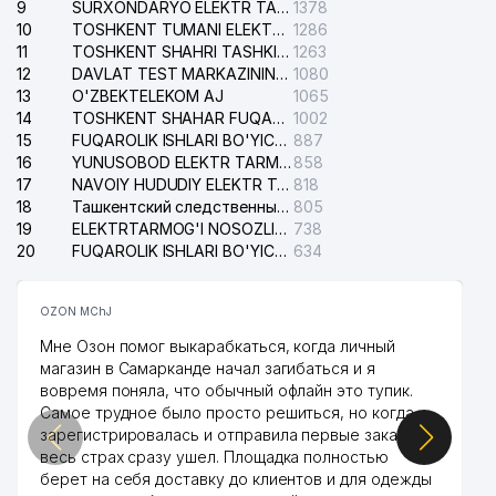
9
SURXONDARYO ELEKTR TARMOQLARI AJ
1378
10
TOSHKENT TUMANI ELEKTR TARMOG'I AVARIYA XIZMATI
1286
11
TOSHKENT SHAHRI TASHKILOT TELEFONLARI HAQIDA MA'LUMOT BYUROSI
1263
12
DAVLAT TEST MARKAZINING ISHONCH TELEFONLARI
1080
13
O'ZBEKTELEKOM AJ
1065
14
TOSHKENT SHAHAR FUQAROLIK ISHLARI BO'YICHA SUDI
1002
15
FUQAROLIK ISHLARI BO'YICHA YAKKASAROY TUMANLARARO SUDI
887
16
YUNUSOBOD ELEKTR TARMOG'I NOSOZLIKLARI XIZMATI
858
17
NAVOIY HUDUDIY ELEKTR TARMOQLARI KORXONASI AJ
818
18
Ташкентский следственный изолятор
805
19
ELEKTRTARMOG'I NOSOZLIKLARINI TO'ZATISH SERGELI XIZMATI
738
20
FUQAROLIK ISHLARI BO'YICHA UCH-TEPA TUMANI SUDI
634
OZON MChJ
Мне Озон помог выкарабкаться, когда личный
магазин в Самарканде начал загибаться и я
вовремя поняла, что обычный офлайн это тупик.
Самое трудное было просто решиться, но когда
зарегистрировалась и отправила первые заказы,
весь страх сразу ушел. Площадка полностью
берет на себя доставку до клиентов и для одежды