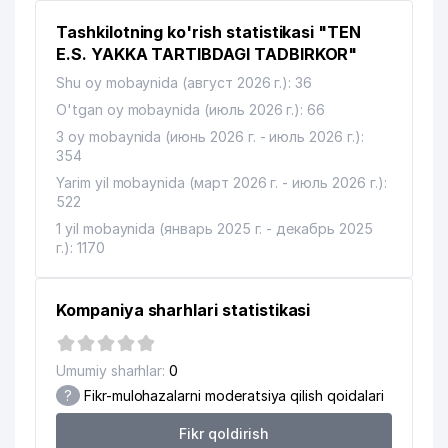
11
Tashkilotning ko'rish statistikasi "TEN
AL-DARHON MChJ
679 м
E.S. YAKKA TARTIBDAGI TADBIRKOR"
12
TAMARA XONIM UY-MUZEYI
692 м
Shu oy mobaynida (август 2026 г.): 36
13
DATEX SYSTEMS MChJ
697 м
O'tgan oy mobaynida (июль 2026 г.): 66
3 oy mobaynida (июнь 2026 г. - июль 2026 г.):
14
EVENTUS SERVICE GROUP MChJ
707 м
354
Yarim yil mobaynida (март 2026 г. - июль 2026 г.):
15
SERGEY ESENIN MUZEYI
778 м
522
TOSHKENT VILOYATI DAVLAT
1 yil mobaynida (январь 2025 г. - декабрь 2025
16
791 м
BOJXONA BOSHQARMASI
г.): 1170
MIRZAKALON ISMOILIY MAHALLA
17
809 м
QO'MITASI
Kompaniya sharhlari statistikasi
18
SILA SVETA XUSUSIY KORXONASI
816 м
Umumiy sharhlar:
0
19
EAGLE EYE CLINIC MChJ
853 м
?
Fikr-mulohazalarni moderatsiya qilish qoidalari
GIDROMETEOROLOGIYA XIZMATI
20
872 м
Fikr qoldirish
MARKAZI (O'ZGIDROMET)