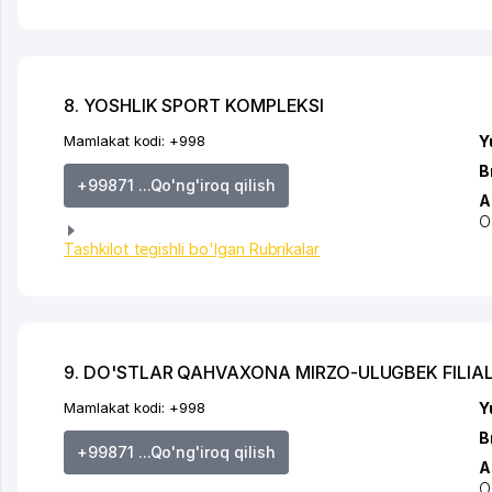
8. YOSHLIK SPORT KOMPLEKSI
Mamlakat kodi:
+998
Y
B
+99871 ...Qo'ng'iroq qilish
A
O
Tashkilot tegishli bo'lgan Rubrikalar
9. DO'STLAR QAHVAXONA MIRZO-ULUGBEK FILIAL
Mamlakat kodi:
+998
Y
B
+99871 ...Qo'ng'iroq qilish
A
O