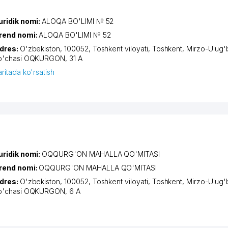
uridik nomi:
ALOQA BO'LIMI № 52
rend nomi:
ALOQA BO'LIMI № 52
dres:
O'zbekiston, 100052,
Toshkent viloyati
,
Toshkent
,
Mirzo-Ulug'
o'chasi OQKURGON
, 31 A
aritada ko'rsatish
uridik nomi:
OQQURG'ON MAHALLA QO'MITASI
rend nomi:
OQQURG'ON MAHALLA QO'MITASI
dres:
O'zbekiston, 100052,
Toshkent viloyati
,
Toshkent
,
Mirzo-Ulug'
o'chasi OQKURGON
, 6 А