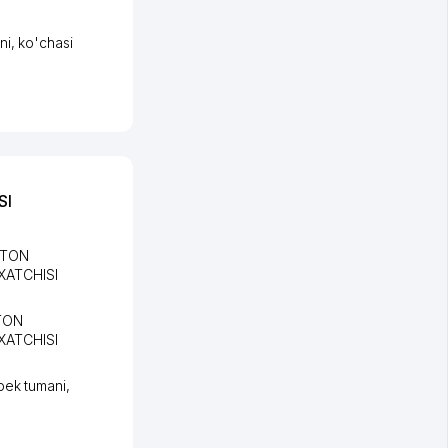
ni
,
ko'chasi
SI
STON
XATCHISI
TON
XATCHISI
bek tumani
,