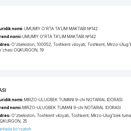
uridik nomi:
UMUMIY O'RTA TA'LIM MAKTABI №142
rend nomi:
UMUMIY O'RTA TA'LIM MAKTABI №142
dres:
O'zbekiston, 100052,
Toshkent viloyati
,
Toshkent
,
Mirzo-Ulug'
o'chasi OQKURGON
, 19
ASI
uridik nomi:
MIRZO-ULUGBEK TUMANI 9-chi NOTARIAL IDORASI
rend nomi:
MIRZO-ULUGBEK TUMANI 9-chi NOTARIAL IDORASI
dres:
O'zbekiston,
Toshkent viloyati
,
Toshkent
,
Mirzo-Ulug'bek tuma
QKURGON
, 25
aritada ko'rsatish