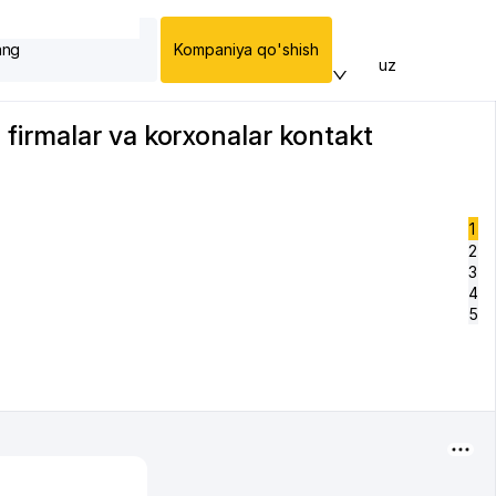
ang
Kompaniya qo'shish
uz
firmalar va korxonalar kontakt
1
2
3
4
5