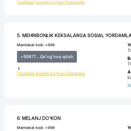
Tashkilot tegishli bo'lgan Rubrikalar
5. MEHRIBONLIK KEKSALARGA SOSIAL YORDAMLA
Mamlakat kodi:
+998
Y
T
+99871 ...Qo'ng'iroq qilish
B
T
A
Tashkilot tegishli bo'lgan Rubrikalar
k
X
6. MELANJ DO'KON
Mamlakat kodi:
+998
Y