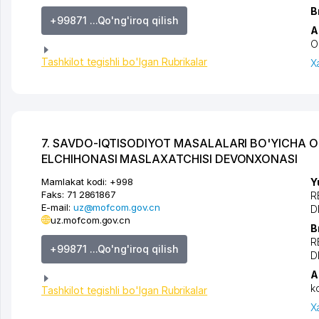
B
+99871 ...Qo'ng'iroq qilish
A
O
Tashkilot tegishli bo'lgan Rubrikalar
X
7. SAVDO-IQTISODIYOT MASALALARI BO'YICHA O
ELCHIHONASI MASLAXATCHISI DEVONXONASI
Mamlakat kodi:
+998
Y
Faks:
71 2861867
R
E-mail:
uz@mofcom.gov.cn
D
uz.mofcom.gov.cn
B
R
+99871 ...Qo'ng'iroq qilish
D
A
k
Tashkilot tegishli bo'lgan Rubrikalar
X