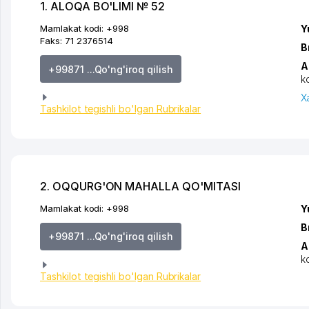
1. ALOQA BO'LIMI № 52
Mamlakat kodi:
+998
Y
Faks:
71 2376514
B
A
+99871 ...Qo'ng'iroq qilish
k
X
Tashkilot tegishli bo'lgan Rubrikalar
2. OQQURG'ON MAHALLA QO'MITASI
Mamlakat kodi:
+998
Y
B
+99871 ...Qo'ng'iroq qilish
A
k
Tashkilot tegishli bo'lgan Rubrikalar