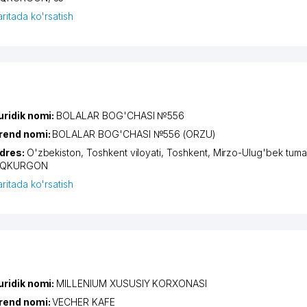
aritada ko'rsatish
uridik nomi:
BOLALAR BOG'CHASI №556
rend nomi:
BOLALAR BOG'CHASI №556 (ORZU)
dres:
O'zbekiston,
Toshkent viloyati
,
Toshkent
,
Mirzo-Ulug'bek tuma
QKURGON
aritada ko'rsatish
uridik nomi:
MILLENIUM XUSUSIY KORXONASI
rend nomi:
VECHER KAFE