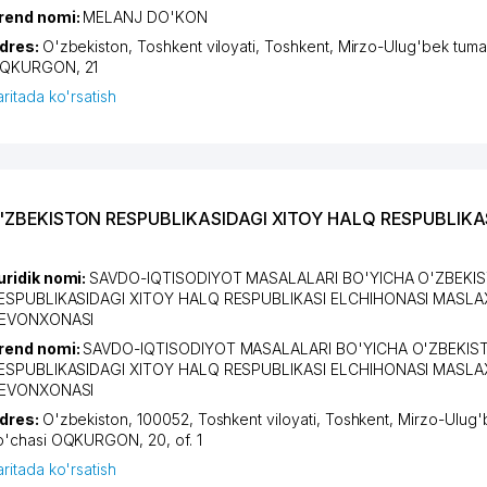
rend nomi:
MELANJ DO'KON
dres:
O'zbekiston,
Toshkent viloyati
,
Toshkent
,
Mirzo-Ulug'bek tuma
QKURGON
, 21
aritada ko'rsatish
'ZBEKISTON RESPUBLIKASIDAGI XITOY HALQ RESPUBLIKA
uridik nomi:
SAVDO-IQTISODIYOT MASALALARI BO'YICHA O'ZBEKI
ESPUBLIKASIDAGI XITOY HALQ RESPUBLIKASI ELCHIHONASI MASLA
EVONXONASI
rend nomi:
SAVDO-IQTISODIYOT MASALALARI BO'YICHA O'ZBEKIS
ESPUBLIKASIDAGI XITOY HALQ RESPUBLIKASI ELCHIHONASI MASLA
EVONXONASI
dres:
O'zbekiston, 100052,
Toshkent viloyati
,
Toshkent
,
Mirzo-Ulug'
o'chasi OQKURGON
, 20, of. 1
aritada ko'rsatish