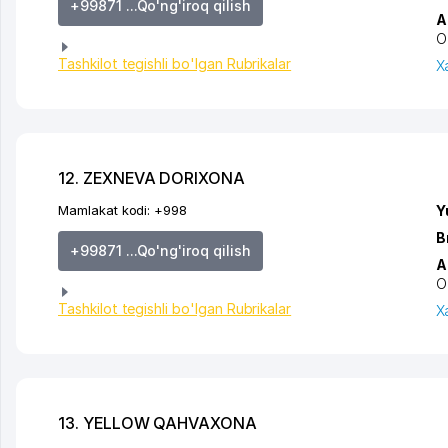
+99871 ...Qo'ng'iroq qilish
A
O
Tashkilot tegishli bo'lgan Rubrikalar
X
12. ZEXNEVA DORIXONA
Mamlakat kodi:
+998
Y
B
+99871 ...Qo'ng'iroq qilish
A
O
Tashkilot tegishli bo'lgan Rubrikalar
X
13. YELLOW QAHVAXONA