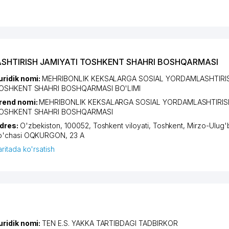
SHTIRISH JAMIYATI TOSHKENT SHAHRI BOSHQARMASI
uridik nomi:
MEHRIBONLIK KEKSALARGA SOSIAL YORDAMLASHTIRIS
OSHKENT SHAHRI BOSHQARMASI BO'LIMI
rend nomi:
MEHRIBONLIK KEKSALARGA SOSIAL YORDAMLASHTIRISH
OSHKENT SHAHRI BOSHQARMASI
dres:
O'zbekiston, 100052,
Toshkent viloyati
,
Toshkent
,
Mirzo-Ulug'
o'chasi OQKURGON
, 23 А
aritada ko'rsatish
uridik nomi:
TEN E.S. YAKKA TARTIBDAGI TADBIRKOR