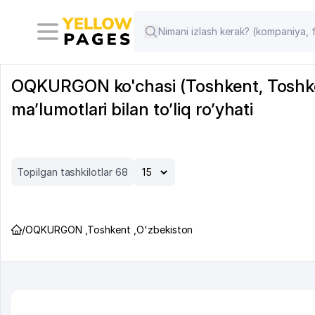
OQKURGON ko'chasi (Toshkent, Toshkent
ma’lumotlari bilan to’liq ro’yhati
Topilgan tashkilotlar 68
/
OQKURGON
,
Toshkent
,
O'zbekiston