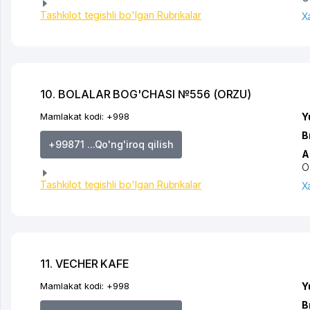
Tashkilot tegishli bo'lgan Rubrikalar
X
10. BOLALAR BOG'CHASI №556 (ORZU)
Mamlakat kodi:
+998
Y
B
+99871 ...Qo'ng'iroq qilish
A
O
Tashkilot tegishli bo'lgan Rubrikalar
X
11. VECHER KAFE
Mamlakat kodi:
+998
Y
B