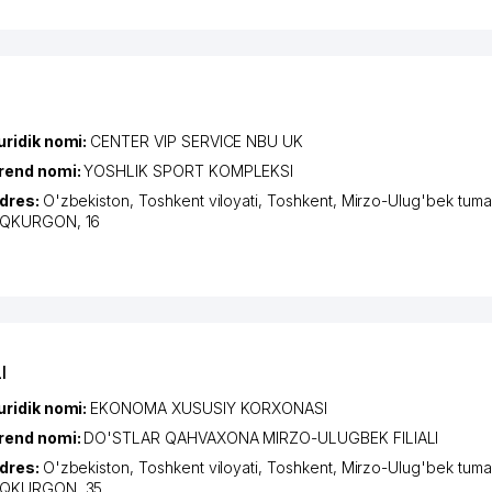
uridik nomi:
CENTER VIP SERVICE NBU UK
rend nomi:
YOSHLIK SPORT KOMPLEKSI
dres:
O'zbekiston,
Toshkent viloyati
,
Toshkent
,
Mirzo-Ulug'bek tuma
QKURGON
, 16
I
uridik nomi:
EKONOMA XUSUSIY KORXONASI
rend nomi:
DO'STLAR QAHVAXONA MIRZO-ULUGBEK FILIALI
dres:
O'zbekiston,
Toshkent viloyati
,
Toshkent
,
Mirzo-Ulug'bek tuma
QKURGON
, 35