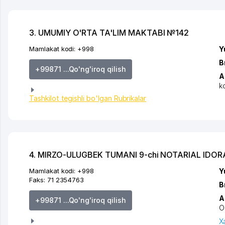
3. UMUMIY O'RTA TA'LIM MAKTABI №142
Mamlakat kodi:
+998
Y
B
+99871 ...Qo'ng'iroq qilish
A
k
Tashkilot tegishli bo'lgan Rubrikalar
4. MIRZO-ULUGBEK TUMANI 9-chi NOTARIAL IDOR
Mamlakat kodi:
+998
Y
Faks:
71 2354763
B
A
+99871 ...Qo'ng'iroq qilish
O
X