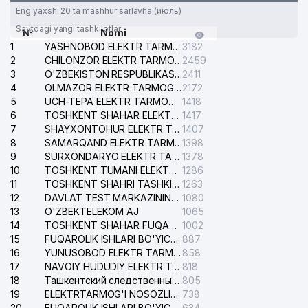
Eng yaxshi 20 ta mashhur sarlavha (июль)
Saytdagi yangi tashkilotlar
№
Nomi
1
YASHNOBOD ELEKTR TARMOG'I NOSOZLIKLARI XIZMATI
3182
2
CHILONZOR ELEKTR TARMOG'I NOSOZLIK XIZMATI
2459
3
O'ZBEKISTON RESPUBLIKASI BOSH PROKURATURASI ISHONCH TELEFONI
2411
4
OLMAZOR ELEKTR TARMOG'I NOSOZLIKLARI XIZMATI
2172
5
UCH-TEPA ELEKTR TARMOG'I NOSOZLIKLARI XIZMATI
1418
6
TOSHKENT SHAHAR ELEKTR TARMOQLARI KORXONASI AJ
1417
7
SHAYXONTOHUR ELEKTR TARMOG'I NOSOZLIKLARINI TUZATISH XIZMATI
1407
8
SAMARQAND ELEKTR TARMOQLARI AJ
1398
9
SURXONDARYO ELEKTR TARMOQLARI AJ
1378
10
TOSHKENT TUMANI ELEKTR TARMOG'I AVARIYA XIZMATI
1286
11
TOSHKENT SHAHRI TASHKILOT TELEFONLARI HAQIDA MA'LUMOT BYUROSI
1263
12
DAVLAT TEST MARKAZINING ISHONCH TELEFONLARI
1080
13
O'ZBEKTELEKOM AJ
1065
14
TOSHKENT SHAHAR FUQAROLIK ISHLARI BO'YICHA SUDI
1002
15
FUQAROLIK ISHLARI BO'YICHA YAKKASAROY TUMANLARARO SUDI
887
16
YUNUSOBOD ELEKTR TARMOG'I NOSOZLIKLARI XIZMATI
858
17
NAVOIY HUDUDIY ELEKTR TARMOQLARI KORXONASI AJ
818
18
Ташкентский следственный изолятор
805
19
ELEKTRTARMOG'I NOSOZLIKLARINI TO'ZATISH SERGELI XIZMATI
738
20
FUQAROLIK ISHLARI BO'YICHA UCH-TEPA TUMANI SUDI
634