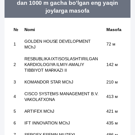
dan 1000 m gacha bo'lgan eng yaqin
joylarga masofa
№
Nomi
Masofa
GOLDEN HOUSE DEVELOPMENT
1
72 м
MChJ
RESBUBLIKA IXTISOSLASHTIRILGAN
2
KARDIOLOGIYA ILMIY-AMALIY
142 м
TIBBIYOT MARKAZI II
3
KOMANDOR STAR MChJ
210 м
CISCO SYSTEMS MANAGEMENT B.V.
4
413 м
VAKOLATXONA
5
ARTIFEX MChJ
421 м
6
IFT INNOVATION MChJ
435 м
7
SERGEY ESENIN MUZEYI
486 м