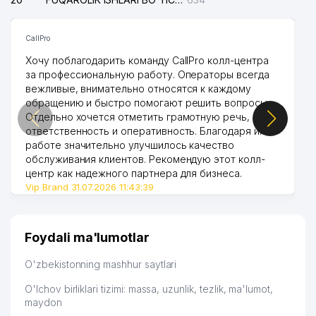
CallPro
Хочу поблагодарить команду CallPro колл-центра
за профессиональную работу. Операторы всегда
вежливые, внимательно относятся к каждому
обращению и быстро помогают решить вопросы.
Отдельно хочется отметить грамотную речь,
ответственность и оперативность. Благодаря их
работе значительно улучшилось качество
обслуживания клиентов. Рекомендую этот колл-
центр как надежного партнера для бизнеса.
Vip Brand 31.07.2026 11:43:39
Foydali ma'lumotlar
O'zbekistonning mashhur saytlari
O'lchov birliklari tizimi: massa, uzunlik, tezlik, ma'lumot,
maydon