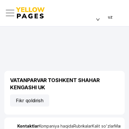
uz
VATANPARVAR TOSHKENT SHAHAR
KENGASHI UK
Fikr qoldirish
Kontaktlar
Kompaniya haqida
Rubrikalar
Kalit so'zlar
Manzil x