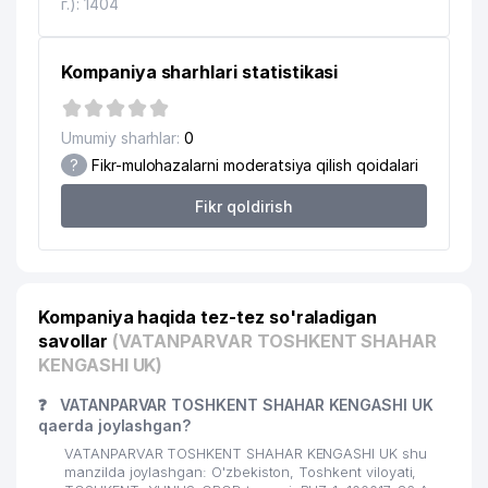
г.): 1404
19
QOZOX MADANIYAT MARKAZI
685 м
Kompaniya sharhlari statistikasi
O'ZBEKISTONDAGI NIDERLAND
20
739 м
QIROLLIGI KONSULLIGI
Umumiy sharhlar:
0
21
PARKER RUSSELL FINANCE MChJ
747 м
?
Fikr-mulohazalarni moderatsiya qilish qoidalari
PARKER RUSSELL AUDIT MChJ
22
750 м
Fikr qoldirish
AUDITOR TASHKILOTI
INTELLECT NODAVLAT TA'LIM
23
761 м
MUASSASASI
Kompaniya haqida tez-tez so'raladigan
O'ZBEKISTON RESPUBLIKASI
24
AVTOMOBIL YO'LLARI DAVLAT
773 м
savollar
(VATANPARVAR TOSHKENT SHAHAR
QO'MITASI
KENGASHI UK)
25
YO'L-LOYIHA BYUROSI MChJ
776 м
❓
VATANPARVAR TOSHKENT SHAHAR KENGASHI UK
qaerda joylashgan?
26
QIZIL XOCH XALQARO QO'MITASI II
809 м
VATANPARVAR TOSHKENT SHAHAR KENGASHI UK shu
manzilda joylashgan: O'zbekiston, Toshkent viloyati,
MIRZO-ULUGBEK TUMANI