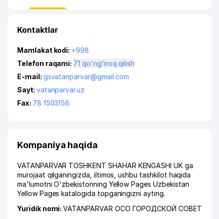
Kontaktlar
Mamlakat kodi:
+998
Telefon raqami:
71 qo'ng'iroq qilish
E-mail:
gsvatanparvar@gmail.com
Sayt:
vatanparvar.uz
Fax:
78 1503156
Kompaniya haqida
VATANPARVAR TOSHKENT SHAHAR KENGASHI UK ga
murojaat qilganingizda, iltimos, ushbu tashkilot haqida
ma'lumotni O'zbekistonning Yellow Pages Uzbekistan
Yellow Pages katalogida topganingizni ayting.
Yuridik nomi:
VATANPARVAR ОСО ГОРОДСКОЙ СОВЕТ