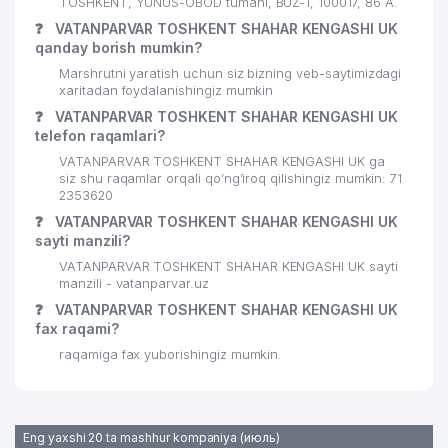
TOSHKENT, YUNUS-OBOD tumani, BUZ-1, 100017, 86 А.
27
823 м
HOKIMIYATI
❓
VATANPARVAR TOSHKENT SHAHAR KENGASHI UK
qanday borish mumkin?
MAHALLA FONDI MIRZO-ULUGBEK
28
830 м
Marshrutni yaratish uchun siz bizning veb-saytimizdagi
BO'LIMI
xaritadan foydalanishingiz mumkin
MIRZAKALON ISMOILIY MAHALLA
❓
VATANPARVAR TOSHKENT SHAHAR KENGASHI UK
29
889 м
QO'MITASI
telefon raqamlari?
VATANPARVAR TOSHKENT SHAHAR KENGASHI UK ga
siz shu raqamlar orqali qo’ng’iroq qilishingiz mumkin: 71
2353620
❓
VATANPARVAR TOSHKENT SHAHAR KENGASHI UK
sayti manzili?
VATANPARVAR TOSHKENT SHAHAR KENGASHI UK sayti
manzili - vatanparvar.uz
❓
VATANPARVAR TOSHKENT SHAHAR KENGASHI UK
fax raqami?
raqamiga fax yuborishingiz mumkin.
Eng yaxshi 20 ta mashhur kompaniya (июль)