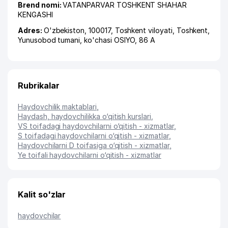
Brend nomi:
VATANPARVAR TOSHKENT SHAHAR
KENGASHI
Adres:
O'zbekiston, 100017,
Toshkent viloyati
,
Toshkent
,
Yunusobod tumani
,
ko'chasi OSIYO
, 86 А
Rubrikalar
Haydovchilik maktablari
,
Haydash, haydovchilikka o‘qitish kurslari
,
VS toifadagi haydovchilarni o‘qitish - xizmatlar
,
S toifadagi haydovchilarni o‘qitish - xizmatlar
,
Haydovchilarni D toifasiga o‘qitish - xizmatlar
,
Ye toifali haydovchilarni o‘qitish - xizmatlar
Kalit so'zlar
haydovchilar