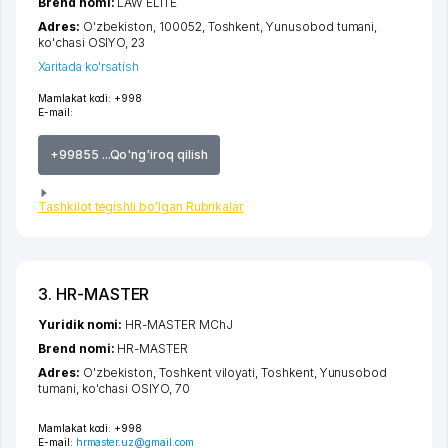
Brend nomi:
LAW ELITE
Adres:
O'zbekiston, 100052,
Toshkent
,
Yunusobod tumani
,
ko'chasi OSIYO
, 23
Xaritada ko'rsatish
Mamlakat kodi:
+998
E-mail:
+99855 ...Qo'ng'iroq qilish
Tashkilot tegishli bo'lgan Rubrikalar
3. HR-MASTER
Yuridik nomi:
HR-MASTER MChJ
Brend nomi:
HR-MASTER
Adres:
O'zbekiston,
Toshkent viloyati
,
Toshkent
,
Yunusobod
tumani
,
ko'chasi OSIYO
, 70
Mamlakat kodi:
+998
E-mail:
hrmaster.uz@gmail.com