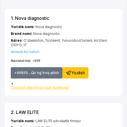
1. Nova diagnostic
Yuridik nomi:
Nova diagnostic
Brend nomi:
Nova diagnostic
Adres:
O'zbekiston,
Toshkent
,
Yunusobod tumani
,
ko'chasi
OSIYO
, 17
Xaritada ko'rsatish
Mamlakat kodi:
+998
Yozilish
+99855 ...Qo'ng'iroq qilish
Tashkilot tegishli bo'lgan Rubrikalar
2. LAW ELITE
Yuridik nomi:
LAW ELITE advokatlik firmasi