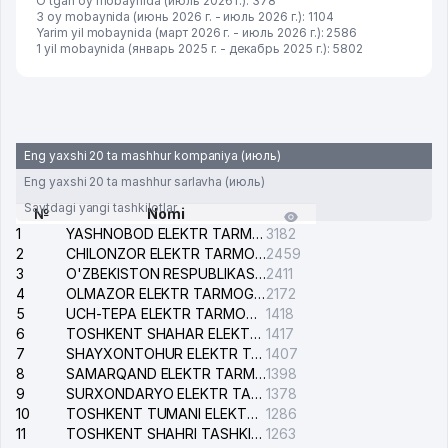
O'tgan oy mobaynida (июль 2026 г.): 378
3 oy mobaynida (июнь 2026 г. - июль 2026 г.): 1104
Yarim yil mobaynida (март 2026 г. - июль 2026 г.): 2586
1 yil mobaynida (январь 2025 г. - декабрь 2025 г.): 5802
Eng yaxshi 20 ta mashhur kompaniya (июль)
Eng yaxshi 20 ta mashhur sarlavha (июль)
Saytdagi yangi tashkilotlar
№
Nomi
1
YASHNOBOD ELEKTR TARMOG'I NOSOZLIKLARI XIZMATI
3182
2
CHILONZOR ELEKTR TARMOG'I NOSOZLIK XIZMATI
2459
3
O'ZBEKISTON RESPUBLIKASI BOSH PROKURATURASI ISHONCH TELEFONI
2411
4
OLMAZOR ELEKTR TARMOG'I NOSOZLIKLARI XIZMATI
2172
5
UCH-TEPA ELEKTR TARMOG'I NOSOZLIKLARI XIZMATI
1418
6
TOSHKENT SHAHAR ELEKTR TARMOQLARI KORXONASI AJ
1417
7
SHAYXONTOHUR ELEKTR TARMOG'I NOSOZLIKLARINI TUZATISH XIZMATI
1407
8
SAMARQAND ELEKTR TARMOQLARI AJ
1398
9
SURXONDARYO ELEKTR TARMOQLARI AJ
1378
10
TOSHKENT TUMANI ELEKTR TARMOG'I AVARIYA XIZMATI
1286
11
TOSHKENT SHAHRI TASHKILOT TELEFONLARI HAQIDA MA'LUMOT BYUROSI
1263