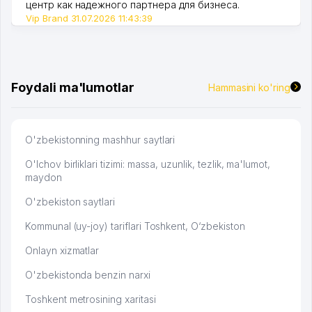
центр как надежного партнера для бизнеса.
Vip Brand 31.07.2026 11:43:39
Foydali ma'lumotlar
Hammasini ko'ring
O'zbekistonning mashhur saytlari
O'lchov birliklari tizimi: massa, uzunlik, tezlik, ma'lumot,
maydon
O'zbekiston saytlari
Kommunal (uy-joy) tariflari Toshkent, O‘zbekiston
Onlayn xizmatlar
O'zbekistonda benzin narxi
Toshkent metrosining xaritasi