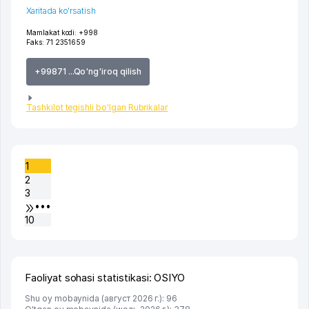
Xaritada ko'rsatish
Mamlakat kodi:
+998
Faks:
71 2351659
+99871 ...Qo'ng'iroq qilish
Tashkilot tegishli bo'lgan Rubrikalar
1
2
3
•••
10
Faoliyat sohasi statistikasi: OSIYO
Shu oy mobaynida (август 2026 г.): 96