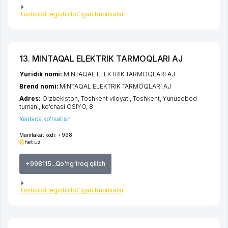
Tashkilot tegishli bo'lgan Rubrikalar
13. MINTAQAL ELEKTRIK TARMOQLARI AJ
Yuridik nomi:
MINTAQAL ELEKTRIK TARMOQLARI AJ
Brend nomi:
MINTAQAL ELEKTRIK TARMOQLARI AJ
Adres:
O'zbekiston,
Toshkent viloyati
,
Toshkent
,
Yunusobod
tumani
,
ko'chasi OSIYO
, 8
Xaritada ko'rsatish
Mamlakat kodi:
+998
het.uz
+998115...Qo'ng'iroq qilish
Tashkilot tegishli bo'lgan Rubrikalar