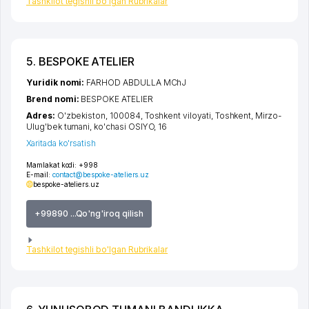
Tashkilot tegishli bo'lgan Rubrikalar
5. BESPOKE ATELIER
Yuridik nomi:
FARHOD ABDULLA MChJ
Brend nomi:
BESPOKE ATELIER
Adres:
O'zbekiston, 100084,
Toshkent viloyati
,
Toshkent
,
Mirzo-
Ulug'bek tumani
,
ko'chasi OSIYO
, 16
Xaritada ko'rsatish
Mamlakat kodi:
+998
E-mail:
contact@bespoke-ateliers.uz
bespoke-ateliers.uz
+99890 ...Qo'ng'iroq qilish
Tashkilot tegishli bo'lgan Rubrikalar