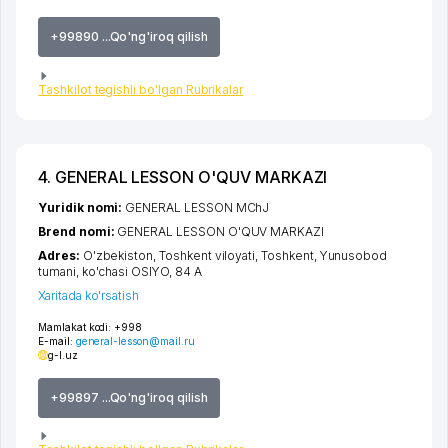
+99890 ...Qo'ng'iroq qilish
Tashkilot tegishli bo'lgan Rubrikalar
4. GENERAL LESSON O'QUV MARKAZI
Yuridik nomi:
GENERAL LESSON MChJ
Brend nomi:
GENERAL LESSON O'QUV MARKAZI
Adres:
O'zbekiston,
Toshkent viloyati
,
Toshkent
,
Yunusobod
tumani
,
ko'chasi OSIYO
, 84 A
Xaritada ko'rsatish
Mamlakat kodi:
+998
E-mail:
general-lesson@mail.ru
g-l.uz
+99897 ...Qo'ng'iroq qilish