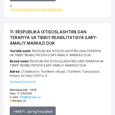
Tashkilot tegishli bo'lgan Rubrikalar
11. RESPUBLIKA IXTISOSLASHTIRILGAN
TERAPIYA VA TIBBIY REABILITATSIYA ILMIY-
AMALIY MARKAZI DUK
Yuridik nomi:
RESPUBLIKA IXTISOSLASHTIRILGAN TERAPIYA
VA TIBBIY REABILITATSIYA ILMIY-AMALIY MARKAZI DUK
Brend nomi:
RESPUBLIKA IXTISOSLASHTIRILGAN TERAPIYA VA
TIBBIY REABILITATSIYA ILMIY-AMALIY MARKAZI DUK
Adres:
O'zbekiston,
Toshkent viloyati
,
Toshkent
,
Yunusobod
tumani
,
ko'chasi OSIYO
, 4
Xaritada ko'rsatish
Mamlakat kodi:
+998
Faks:
71 2353063
E-mail:
info@therapy.uz
therapy.uz
+99871 ...Qo'ng'iroq qilish