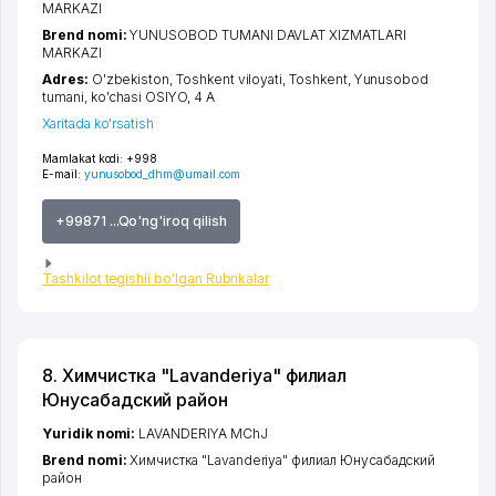
MARKAZI
Brend nomi:
YUNUSOBOD TUMANI DAVLAT XIZMATLARI
MARKAZI
Adres:
O'zbekiston,
Toshkent viloyati
,
Toshkent
,
Yunusobod
tumani
,
ko'chasi OSIYO
, 4 A
Xaritada ko'rsatish
Mamlakat kodi:
+998
E-mail:
yunusobod_dhm@umail.com
+99871 ...Qo'ng'iroq qilish
Tashkilot tegishli bo'lgan Rubrikalar
8. Химчистка "Lavanderiya" филиал
Юнусабадский район
Yuridik nomi:
LAVANDERIYA MChJ
Brend nomi:
Химчистка "Lavanderiya" филиал Юнусабадский
район