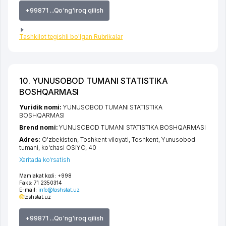
+99871 ...Qo'ng'iroq qilish
Tashkilot tegishli bo'lgan Rubrikalar
10. YUNUSOBOD TUMANI STATISTIKA
BOSHQARMASI
Yuridik nomi:
YUNUSOBOD TUMANI STATISTIKA
BOSHQARMASI
Brend nomi:
YUNUSOBOD TUMANI STATISTIKA BOSHQARMASI
Adres:
O'zbekiston,
Toshkent viloyati
,
Toshkent
,
Yunusobod
tumani
,
ko'chasi OSIYO
, 40
Xaritada ko'rsatish
Mamlakat kodi:
+998
Faks:
71 2350314
E-mail:
info@toshstat.uz
toshstat.uz
+99871 ...Qo'ng'iroq qilish