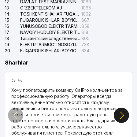
12
DAVLAT TEST MARKAZINING ISHONCH TELEFONLARI
1080
13
O'ZBEKTELEKOM AJ
1065
14
TOSHKENT SHAHAR FUQAROLIK ISHLARI BO'YICHA SUDI
1002
15
FUQAROLIK ISHLARI BO'YICHA YAKKASAROY TUMANLARARO SUDI
887
16
YUNUSOBOD ELEKTR TARMOG'I NOSOZLIKLARI XIZMATI
858
17
NAVOIY HUDUDIY ELEKTR TARMOQLARI KORXONASI AJ
818
18
Ташкентский следственный изолятор
805
19
ELEKTRTARMOG'I NOSOZLIKLARINI TO'ZATISH SERGELI XIZMATI
738
20
FUQAROLIK ISHLARI BO'YICHA UCH-TEPA TUMANI SUDI
634
Sharhlar
CallPro
Хочу поблагодарить команду CallPro колл-центра за
профессиональную работу. Операторы всегда
вежливые, внимательно относятся к каждому
обращению и быстро помогают решить вопросы.
Отдельно хочется отметить грамотную речь,
ответственность и оперативность. Благодаря их
работе значительно улучшилось качество
обслуживания клиентов. Рекомендую этот колл-