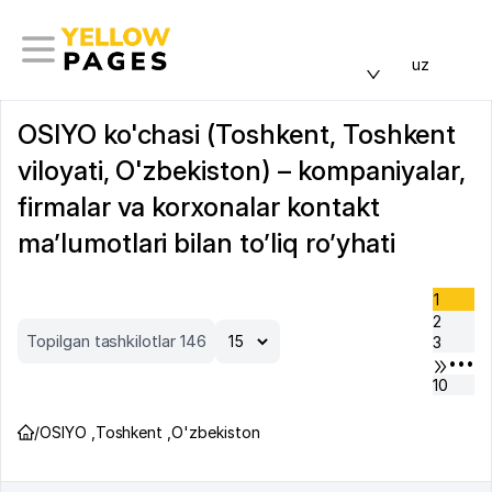
uz
OSIYO ko'chasi (Toshkent, Toshkent
viloyati, O'zbekiston) – kompaniyalar,
firmalar va korxonalar kontakt
ma’lumotlari bilan to’liq ro’yhati
1
2
Topilgan tashkilotlar 146
3
•••
10
/
OSIYO
,
Toshkent
,
O'zbekiston