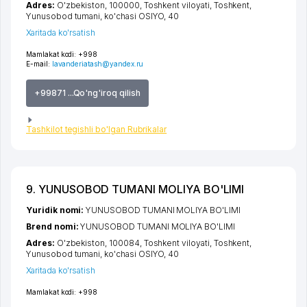
Adres:
O'zbekiston, 100000,
Toshkent viloyati
,
Toshkent
,
Yunusobod tumani
,
ko'chasi OSIYO
, 40
Xaritada ko'rsatish
Mamlakat kodi:
+998
E-mail:
lavanderiatash@yandex.ru
+99871 ...Qo'ng'iroq qilish
Tashkilot tegishli bo'lgan Rubrikalar
9. YUNUSOBOD TUMANI MOLIYA BO'LIMI
Yuridik nomi:
YUNUSOBOD TUMANI MOLIYA BO'LIMI
Brend nomi:
YUNUSOBOD TUMANI MOLIYA BO'LIMI
Adres:
O'zbekiston, 100084,
Toshkent viloyati
,
Toshkent
,
Yunusobod tumani
,
ko'chasi OSIYO
, 40
Xaritada ko'rsatish
Mamlakat kodi:
+998