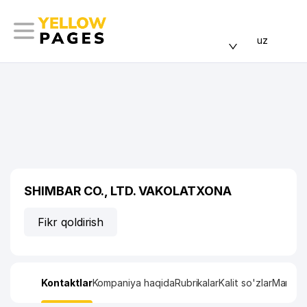
uz
SHIMBAR CO., LTD. VAKOLATXONA
Fikr qoldirish
Kontaktlar
Kompaniya haqida
Rubrikalar
Kalit so'zlar
Manzil x