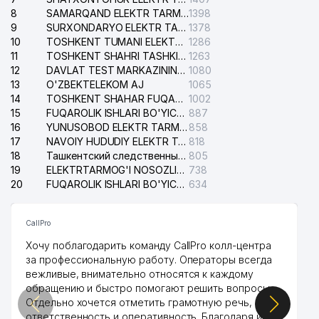
8
SAMARQAND ELEKTR TARMOQLARI AJ
1398
9
SURXONDARYO ELEKTR TARMOQLARI AJ
1378
10
TOSHKENT TUMANI ELEKTR TARMOG'I AVARIYA XIZMATI
1286
11
TOSHKENT SHAHRI TASHKILOT TELEFONLARI HAQIDA MA'LUMOT BYUROSI
1263
12
DAVLAT TEST MARKAZINING ISHONCH TELEFONLARI
1080
13
O'ZBEKTELEKOM AJ
1065
14
TOSHKENT SHAHAR FUQAROLIK ISHLARI BO'YICHA SUDI
1002
15
FUQAROLIK ISHLARI BO'YICHA YAKKASAROY TUMANLARARO SUDI
887
16
YUNUSOBOD ELEKTR TARMOG'I NOSOZLIKLARI XIZMATI
858
17
NAVOIY HUDUDIY ELEKTR TARMOQLARI KORXONASI AJ
818
18
Ташкентский следственный изолятор
805
19
ELEKTRTARMOG'I NOSOZLIKLARINI TO'ZATISH SERGELI XIZMATI
738
20
FUQAROLIK ISHLARI BO'YICHA UCH-TEPA TUMANI SUDI
634
CallPro
Хочу поблагодарить команду CallPro колл-центра
за профессиональную работу. Операторы всегда
вежливые, внимательно относятся к каждому
обращению и быстро помогают решить вопросы.
Отдельно хочется отметить грамотную речь,
ответственность и оперативность. Благодаря их