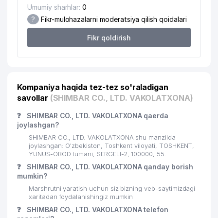
Umumiy sharhlar:
0
19
AL-DARHON MChJ
610 м
?
Fikr-mulohazalarni moderatsiya qilish qoidalari
20
METEOINFOSISTEM BOSHQARMASI
618 м
Fikr qoldirish
EXPRESS BUSINESS RESOURCE
21
679 м
MChJ
22
KOMANDOR STAR MChJ
693 м
Kompaniya haqida tez-tez so'raladigan
savollar
23
TAMARA XONIM UY-MUZEYI
(SHIMBAR CO., LTD. VAKOLATXONA)
709 м
❓
SHIMBAR CO., LTD. VAKOLATXONA qaerda
MARKAZIY AEROGEODEZIYA
24
799 м
joylashgan?
KORXONA
SHIMBAR CO., LTD. VAKOLATXONA shu manzilda
25
ANGLESEY FOOD MChJ
821 м
joylashgan: O'zbekiston, Toshkent viloyati, TOSHKENT,
YUNUS-OBOD tumani, SERGELI-2, 100000, 55.
26
SILA SVETA XUSUSIY KORXONASI
839 м
❓
SHIMBAR CO., LTD. VAKOLATXONA qanday borish
mumkin?
IPAK YO'LI AITB MIRZO-ULUG'BEK
27
849 м
Marshrutni yaratish uchun siz bizning veb-saytimizdagi
FILIALI AITB
xaritadan foydalanishingiz mumkin
❓
SHIMBAR CO., LTD. VAKOLATXONA telefon
28
QIZIL XOCH XALQARO QO'MITASI II
851 м