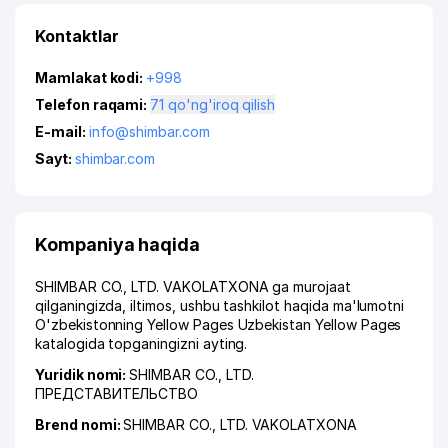
Kontaktlar
Mamlakat kodi:
+998
Telefon raqami:
71 qo'ng'iroq qilish
E-mail:
info@shimbar.com
Sayt:
shimbar.com
Kompaniya haqida
SHIMBAR CO., LTD. VAKOLATXONA ga murojaat
qilganingizda, iltimos, ushbu tashkilot haqida ma'lumotni
O'zbekistonning Yellow Pages Uzbekistan Yellow Pages
katalogida topganingizni ayting.
Yuridik nomi:
SHIMBAR CO., LTD.
ПРЕДСТАВИТЕЛЬСТВО
Brend nomi:
SHIMBAR CO., LTD. VAKOLATXONA