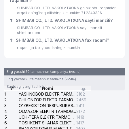
raqamlari?
29
IFT INNOVATION MChJ
907 м
SHIMBAR CO., LTD. VAKOLATXONA ga siz shu raqamlar
orqali qo’ng’iroq qilishingiz mumkin: 71 2340336
MANSUROV YAKKA TARTIBDAGI
❓
SHIMBAR CO., LTD. VAKOLATXONA sayti manzili?
30
919 м
TADBIRKOR
SHIMBAR CO., LTD. VAKOLATXONA sayti manzili -
shimbar.com
31
SOBOLEV I.V. XUSUSIY KORXONASI
925 м
❓
SHIMBAR CO., LTD. VAKOLATXONA fax raqami?
INTELLECT NODAVLAT TA'LIM
raqamiga fax yuborishingiz mumkin.
32
961 м
MUASSASASI
33
FRIGO DINAMIC MChJ
987 м
Eng yaxshi 20 ta mashhur kompaniya (июль)
GABUROV EVGENIY MIHAYLOVICH
34
997 м
Eng yaxshi 20 ta mashhur sarlavha (июль)
YAKKA TARTIBDAGI TADBIRKOR
Saytdagi yangi tashkilotlar
№
Nomi
1
YASHNOBOD ELEKTR TARMOG'I NOSOZLIKLARI XIZMATI
3182
2
CHILONZOR ELEKTR TARMOG'I NOSOZLIK XIZMATI
2459
3
O'ZBEKISTON RESPUBLIKASI BOSH PROKURATURASI ISHONCH TELEFONI
2411
4
OLMAZOR ELEKTR TARMOG'I NOSOZLIKLARI XIZMATI
2172
5
UCH-TEPA ELEKTR TARMOG'I NOSOZLIKLARI XIZMATI
1418
6
TOSHKENT SHAHAR ELEKTR TARMOQLARI KORXONASI AJ
1417
7
SHAYXONTOHUR ELEKTR TARMOG'I NOSOZLIKLARINI TUZATISH XIZMATI
1407