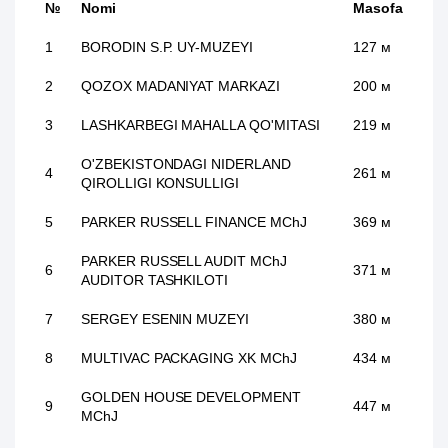
№
Nomi
Masofa
1
BORODIN S.P. UY-MUZEYI
127 м
2
QOZOX MADANIYAT MARKAZI
200 м
3
LASHKARBEGI MAHALLA QO'MITASI
219 м
O'ZBEKISTONDAGI NIDERLAND
4
261 м
QIROLLIGI KONSULLIGI
5
PARKER RUSSELL FINANCE MChJ
369 м
PARKER RUSSELL AUDIT MChJ
6
371 м
AUDITOR TASHKILOTI
7
SERGEY ESENIN MUZEYI
380 м
8
MULTIVAC PACKAGING XK MChJ
434 м
GOLDEN HOUSE DEVELOPMENT
9
447 м
MChJ