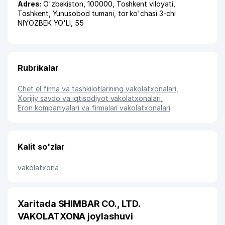
Adres:
O'zbekiston, 100000,
Toshkent viloyati
,
Toshkent
,
Yunusobod tumani
,
tor ko'chasi 3-chi
NIYOZBEK YO'LI
, 55
Rubrikalar
Chet el firma va tashkilotlarining vakolatxonalari
,
Xorijiy savdo va iqtisodiyot vakolatxonalari
,
Eron kompaniyalari va firmalari vakolatxonalari
Kalit so'zlar
vakolatxona
Xaritada SHIMBAR CO., LTD.
VAKOLATXONA joylashuvi