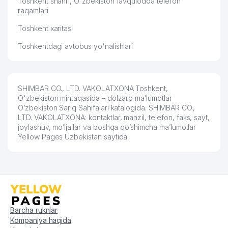
Toshkent shahri, O'zbekiston favqulodda telefon
raqamlari
Toshkent xaritasi
Toshkentdagi avtobus yo'nalishlari
SHIMBAR CO., LTD. VAKOLATXONA Toshkent,
O'zbekiston mintaqasida – dolzarb ma’lumotlar
O’zbekiston Sariq Sahifalari katalogida. SHIMBAR CO.,
LTD. VAKOLATXONA: kontaktlar, manzil, telefon, faks, sayt,
joylashuv, mo’ljallar va boshqa qo’shimcha ma’lumotlar
Yellow Pages Uzbekistan saytida.
Barcha ruknlar
Kompaniya haqida