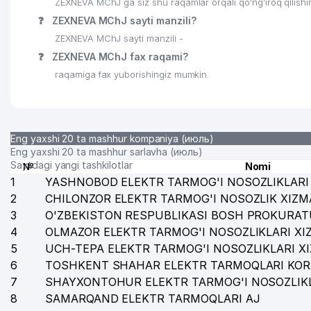
ZEXNEVA MChJ ga siz shu raqamlar orqali qo’ng’iroq qilish
❓
ZEXNEVA MChJ sayti manzili?
ZEXNEVA MChJ sayti manzili -
❓
ZEXNEVA MChJ fax raqami?
raqamiga fax yuborishingiz mumkin.
Eng yaxshi 20 ta mashhur kompaniya (июль)
Eng yaxshi 20 ta mashhur sarlavha (июль)
Saytdagi yangi tashkilotlar
№
Nomi
1
YASHNOBOD ELEKTR TARMOG'I NOSOZLIKLARI 
2
CHILONZOR ELEKTR TARMOG'I NOSOZLIK XIZM
3
O'ZBEKISTON RESPUBLIKASI BOSH PROKURAT
4
OLMAZOR ELEKTR TARMOG'I NOSOZLIKLARI XI
5
UCH-TEPA ELEKTR TARMOG'I NOSOZLIKLARI X
6
TOSHKENT SHAHAR ELEKTR TARMOQLARI KOR
7
SHAYXONTOHUR ELEKTR TARMOG'I NOSOZLIKL
8
SAMARQAND ELEKTR TARMOQLARI AJ