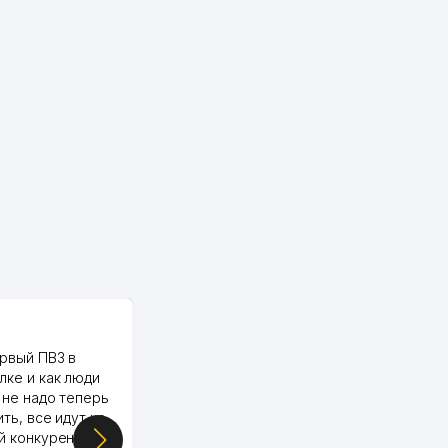
PALMA TEXTILE
рвый ПВЗ в
Yellowpages juda tez, aniq,
лке и как люди
qulay va sifatlik ishlaydi.
 не надо теперь
respect
ить, все идут ко
й конкуренции.