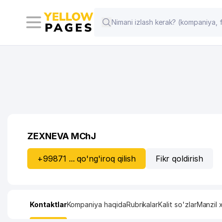
ZEXNEVA MChJ
+99871 ... qo'ng'iroq qilish
Fikr qoldirish
Kontaktlar
Kompaniya haqida
Rubrikalar
Kalit so'zlar
Manzil x