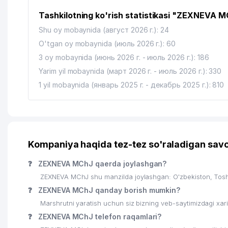
14
ECOWIN SYSTEMS MChJ
Tashkilotning ko'rish statistikasi "ZEXNEVA 
Shu oy mobaynida (август 2026 г.): 24
O'tgan oy mobaynida (июль 2026 г.): 60
3 oy mobaynida (июнь 2026 г. - июль 2026 г.): 186
Yarim yil mobaynida (март 2026 г. - июль 2026 г.): 330
1 yil mobaynida (январь 2025 г. - декабрь 2025 г.): 810
Kompaniya haqida tez-tez so'raladigan savo
❓
ZEXNEVA MChJ qaerda joylashgan?
ZEXNEVA MChJ shu manzilda joylashgan: O'zbekiston, Tos
❓
ZEXNEVA MChJ qanday borish mumkin?
Marshrutni yaratish uchun siz bizning veb-saytimizdagi xa
❓
ZEXNEVA MChJ telefon raqamlari?