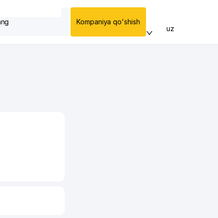
ang
Kompaniya qo'shish
uz