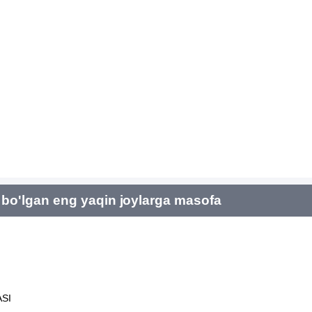
bo'lgan eng yaqin joylarga masofa
SI