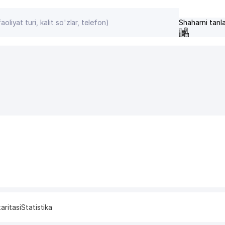
Shaharni tanl
aritasi
Statistika