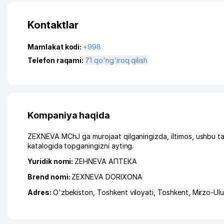
Kontaktlar
Mamlakat kodi:
+998
Telefon raqami:
71 qo'ng'iroq qilish
Kompaniya haqida
ZEXNEVA MChJ ga murojaat qilganingizda, iltimos, ushbu t
katalogida topganingizni ayting.
Yuridik nomi:
ZEHNEVA АПТЕКА
Brend nomi:
ZEXNEVA DORIXONA
Adres:
O'zbekiston,
Toshkent viloyati
,
Toshkent
,
Mirzo-Ul