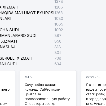
1378
 XIZMATI
1286
HAQIDA MA'LUMOT BYUROSI
1263
NLARI
1080
1065
ICHA SUDI
1002
TUMANLARARO SUDI
887
 XIZMATI
858
NASI AJ
818
805
SERGELI XIZMATI
738
ANI SUDI
634
CallPro
OZON MChJ
Хочу поблагодарить
Я открыл пе
етьего
команду CallPro колл-
нашем посе
центра за
стали рады)
профессиональную работу.
в город езд
чаем
Операторы всегда
мне. Никако