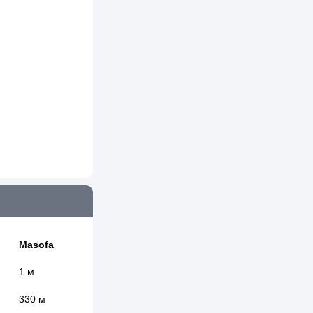
Masofa
1 м
330 м