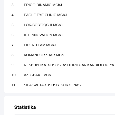
3
FRIGO DINAMIC MChJ
4
EAGLE EYE CLINIC MChJ
5
LOK-BO'YOQCHI MChJ
6
IFT INNOVATION MChJ
7
LIDER TEAM MChJ
8
KOMANDOR STAR MChJ
9
RESBUBLIKA IXTISOSLASHTIRILGAN KARDIOLOGIYA I
10
AZIZ-BAXT MChJ
11
SILA SVETA XUSUSIY KORXONASI
12
BAXTTEKS-FARM MChJ
13
GOLDEN HOUSE DEVELOPMENT MChJ
Statistika