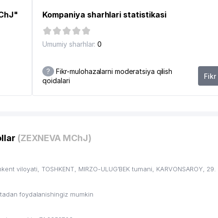
MChJ"
Kompaniya sharhlari statistikasi
Umumiy sharhlar:
0
?
Fikr-mulohazalarni moderatsiya qilish
Fikr
qoidalari
llar
(ZEXNEVA MChJ)
hkent viloyati, TOSHKENT, MIRZO-ULUG'BEK tumani, KARVONSAROY, 29.
ritadan foydalanishingiz mumkin