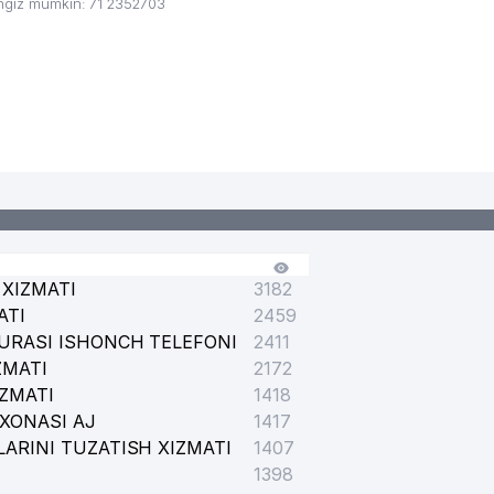
ingiz mumkin: 71 2352703
XIZMATI
3182
ATI
2459
URASI ISHONCH TELEFONI
2411
ZMATI
2172
IZMATI
1418
XONASI AJ
1417
ARINI TUZATISH XIZMATI
1407
1398