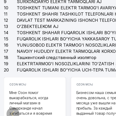
9
SURXONDARYO ELEKTR TARMOQLARI AJ
10
TOSHKENT TUMANI ELEKTR TARMOG'I AVARIYA
11
TOSHKENT SHAHRI TASHKILOT TELEFONLARI 
12
DAVLAT TEST MARKAZINING ISHONCH TELEFO
13
O'ZBEKTELEKOM AJ
14
TOSHKENT SHAHAR FUQAROLIK ISHLARI BO'Y
15
FUQAROLIK ISHLARI BO'YICHA YAKKASAROY 
16
YUNUSOBOD ELEKTR TARMOG'I NOSOZLIKLARI
17
NAVOIY HUDUDIY ELEKTR TARMOQLARI KORXO
18
Ташкентский следственный изолятор
19
ELEKTRTARMOG'I NOSOZLIKLARINI TO'ZATISH 
20
FUQAROLIK ISHLARI BO'YICHA UCH-TEPA TUM
OZON MChJ
OZON MChJ
Мне Озон помог
Бизнесом наша семья
выкарабкаться, когда
очень довольна, с тр
личный магазин в
месяца уже вышли на
Самарканде начал
прибыль. За каждый
загибаться и я вовремя
выданный товар полу