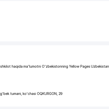
ashkilot haqida ma'lumotni O'zbekistonning Yellow Pages Uzbekista
ug'bek tumani
,
ko'chasi OQKURGON
, 29