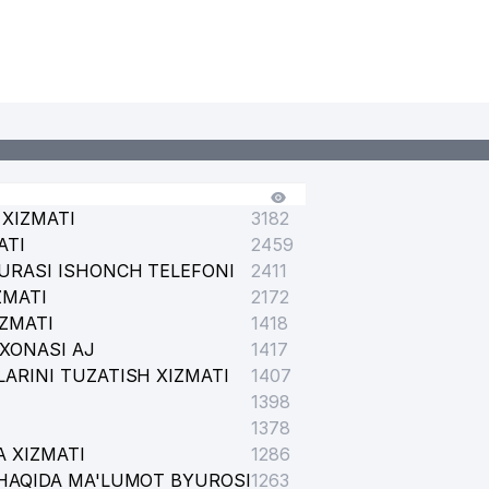
AVLAT QO'MITASI
XIZMATI
3182
ATI
2459
URASI ISHONCH TELEFONI
2411
ZMATI
2172
IZMATI
1418
XONASI AJ
1417
ARINI TUZATISH XIZMATI
1407
1398
1378
 XIZMATI
1286
HAQIDA MA'LUMOT BYUROSI
1263