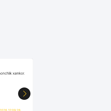
OZON MChJ
honchlik xamkor.
Зашел на Озон в
Узбекистане почти
случайно, когда коллега
показал свой кабинет и
цифры, так что я буквально
сразу загорелся этой
идеей. Регистрация заняла
всего вечер, а договор там
2026 12:09:26