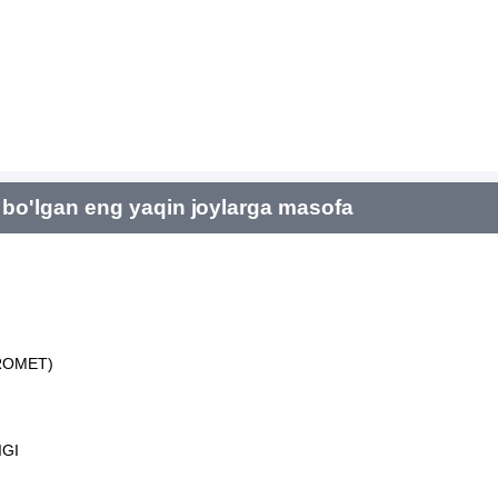
bo'lgan eng yaqin joylarga masofa
ROMET)
IGI