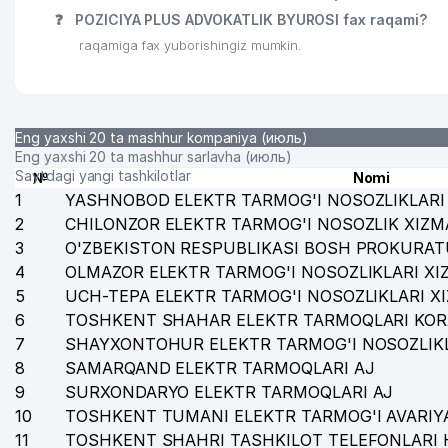
❓
POZICIYA PLUS ADVOKATLIK BYUROSI fax raqami?
29
QORA BAYIR SAVDO XUSUSIY KORXONASI
raqamiga fax yuborishingiz mumkin.
30
YO'L-LOYIHA BYUROSI MChJ
31
GALLERY INTERIOR MChJ
Eng yaxshi 20 ta mashhur kompaniya (июль)
32
O'ZBEKISTON RESPUBLIKASI AVTOMOBIL YO'LLARI D
Eng yaxshi 20 ta mashhur sarlavha (июль)
Saytdagi yangi tashkilotlar
№
Nomi
33
CISCO SYSTEMS MANAGEMENT B.V. VAKOLATXONA
1
YASHNOBOD ELEKTR TARMOG'I NOSOZLIKLARI 
2
CHILONZOR ELEKTR TARMOG'I NOSOZLIK XIZM
34
ARTIFEX MChJ
3
O'ZBEKISTON RESPUBLIKASI BOSH PROKURAT
4
35
OLMAZOR ELEKTR TARMOG'I NOSOZLIKLARI XI
ARDUS QK MChJ
5
UCH-TEPA ELEKTR TARMOG'I NOSOZLIKLARI X
6
TOSHKENT SHAHAR ELEKTR TARMOQLARI KOR
7
SHAYXONTOHUR ELEKTR TARMOG'I NOSOZLIKL
8
SAMARQAND ELEKTR TARMOQLARI AJ
9
SURXONDARYO ELEKTR TARMOQLARI AJ
10
TOSHKENT TUMANI ELEKTR TARMOG'I AVARIYA
11
TOSHKENT SHAHRI TASHKILOT TELEFONLARI 