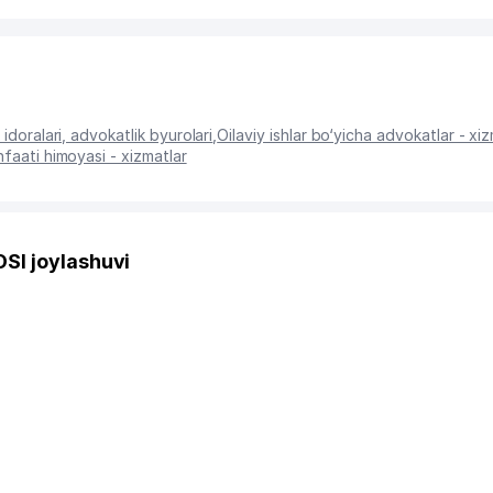
idoralari, advokatlik byurolari
,
Oilaviy ishlar bo‘yicha advokatlar - xiz
faati himoyasi - xizmatlar
SI joylashuvi