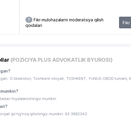
I
?
Fikr-mulohazalarni moderatsiya qilish
Fikr
qoidalari
ANK YUNUSOBOD FILIALI
llar
(POZICIYA PLUS ADVOKATLIK BYUROSI)
hgan?
SH VAZIRLIGI
gan: O'zbekiston, Toshkent viloyati, TOSHKENT, YUNUS-OBOD tumani, 
LMIY-AMALIY TIBBIYOT MARKAZI II
 mumkin?
ritadan foydalanishingiz mumkin
ari?
qali qo’ng’iroq qilishingiz mumkin: 93 3882343