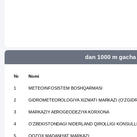
dan 1000 m gacha 
№
Nomi
1
METEOINFOSISTEM BOSHQARMASI
2
GIDROMETEOROLOGIYA XIZMATI MARKAZI (O'ZGID
3
MARKAZIY AEROGEODEZIYA KORXONA
4
O'ZBEKISTONDAGI NIDERLAND QIROLLIGI KONSULL
5
QOZOX MADANIYAT MARKAZI