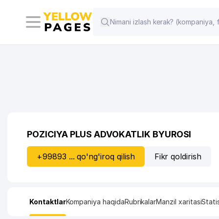
POZICIYA PLUS ADVOKATLIK BYUROSI
+99893 ... qo'ng'iroq qilish
Fikr qoldirish
Kontaktlar
Kompaniya haqida
Rubrikalar
Manzil xaritasi
Stati