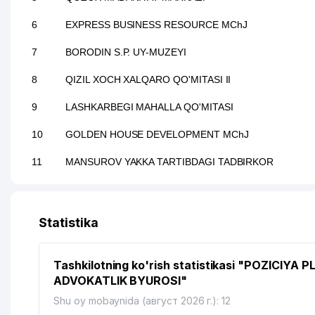
6
EXPRESS BUSINESS RESOURCE MChJ
7
BORODIN S.P. UY-MUZEYI
8
QIZIL XOCH XALQARO QO'MITASI II
9
LASHKARBEGI MAHALLA QO'MITASI
10
GOLDEN HOUSE DEVELOPMENT MChJ
11
MANSUROV YAKKA TARTIBDAGI TADBIRKOR
12
SOBOLEV I.V. XUSUSIY KORXONASI
13
SILA SVETA XUSUSIY KORXONASI
Statistika
14
YUNUSOBOD TUMANI HOKIMIYATI
Tashkilotning ko'rish statistikasi "POZICIYA P
15
EFFEKT MOLIYA O'QUV NODAVLAT TA'LIM MUASSAS
ADVOKATLIK BYUROSI"
16
PARKER RUSSELL FINANCE MChJ
Shu oy mobaynida (август 2026 г.): 12