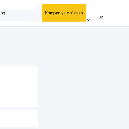
ang
Kompaniya qo'shish
uz