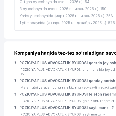
O'tgan oy mobaynida (июль 2026 г.): 54
17
PARKER RUSSELL AUDIT MChJ AUDITOR TASHKILOT
3 oy mobaynida (июнь 2026 г. - июль 2026 г.): 150
18
INTER INVESTMENT CONSULTING MChJ
Yarim yil mobaynida (март 2026 г. - июль 2026 г.): 258
1 yil mobaynida (январь 2025 г. - декабрь 2025 г.): 576
19
ANGLESEY FOOD MChJ
20
IPOTEKA BANK AKTSIYADORLIK TIJORAT IPOTEKA B
21
SERGEY ESENIN MUZEYI
Kompaniya haqida tez-tez so'raladigan savo
22
BISH-SERVIS MChJ
❓
POZICIYA PLUS ADVOKATLIK BYUROSI qaerda joylas
23
O'ZBEKISTON RESPUBLIKASI SPORTNI RIVOJLANTIRI
POZICIYA PLUS ADVOKATLIK BYUROSI shu manzilda joylash
15.
24
RESBUBLIKA IXTISOSLASHTIRILGAN KARDIOLOGIYA I
❓
POZICIYA PLUS ADVOKATLIK BYUROSI qanday borish
25
MULTIVAC PACKAGING XK MChJ
Marshrutni yaratish uchun siz bizning veb-saytimizdagi xa
❓
POZICIYA PLUS ADVOKATLIK BYUROSI telefon raqaml
26
KOMANDOR STAR MChJ
POZICIYA PLUS ADVOKATLIK BYUROSI ga siz shu raqamlar or
27
NORI MChJ
❓
POZICIYA PLUS ADVOKATLIK BYUROSI sayti manzili?
POZICIYA PLUS ADVOKATLIK BYUROSI sayti manzili -
28
AKAN QK MChJ