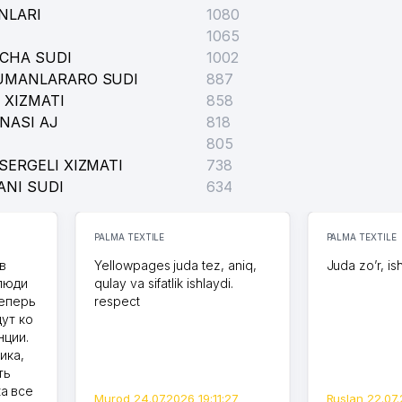
NLARI
1080
1065
ICHA SUDI
1002
TUMANLARARO SUDI
887
 XIZMATI
858
NASI AJ
818
805
SERGELI XIZMATI
738
ANI SUDI
634
PALMA TEXTILE
PALMA TEXTILE
в
Yellowpages juda tez, aniq,
Juda zo’r, is
 люди
qulay va sifatlik ishlaydi.
теперь
respect
дут ко
нции.
ика,
ть
а все
Murod 24.07.2026 19:11:27
Ruslan 22.07.