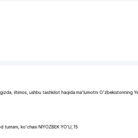
da, iltimos, ushbu tashkilot haqida ma'lumotni O'zbekistonning Y
d tumani
,
ko'chasi NIYOZBEK YO'LI
, 15