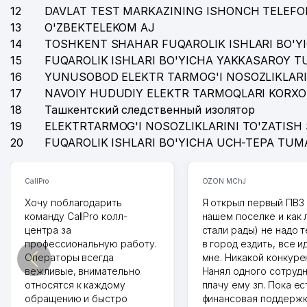
12
DAVLAT TEST MARKAZINING ISHONCH TELEFO
13
O'ZBEKTELEKOM AJ
14
TOSHKENT SHAHAR FUQAROLIK ISHLARI BO'Y
15
FUQAROLIK ISHLARI BO'YICHA YAKKASAROY 
16
YUNUSOBOD ELEKTR TARMOG'I NOSOZLIKLARI
17
NAVOIY HUDUDIY ELEKTR TARMOQLARI KORXO
18
Ташкентский следственный изолятор
19
ELEKTRTARMOG'I NOSOZLIKLARINI TO'ZATISH 
20
FUQAROLIK ISHLARI BO'YICHA UCH-TEPA TUM
CallPro
OZON MChJ
Хочу поблагодарить
Я открыл первый ПВЗ 
команду CallPro колл-
нашем поселке и как
центра за
стали рады) не надо 
профессиональную работу.
в город ездить, все и
Операторы всегда
мне. Никакой конкуре
вежливые, внимательно
Нанял одного сотрудн
относятся к каждому
плачу ему зп. Пока ес
обращению и быстро
финансовая поддержк