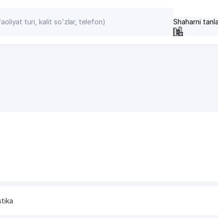
Shaharni tanl
stika