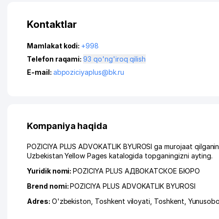
Kontaktlar
Mamlakat kodi:
+998
Telefon raqami:
93 qo'ng'iroq qilish
E-mail:
abpoziciyaplus@bk.ru
Kompaniya haqida
POZICIYA PLUS ADVOKATLIK BYUROSI ga murojaat qilganingiz
Uzbekistan Yellow Pages katalogida topganingizni ayting.
Yuridik nomi:
POZICIYA PLUS АДВОКАТСКОЕ БЮРО
Brend nomi:
POZICIYA PLUS ADVOKATLIK BYUROSI
Adres:
O'zbekiston,
Toshkent viloyati
,
Toshkent
,
Yunusobo