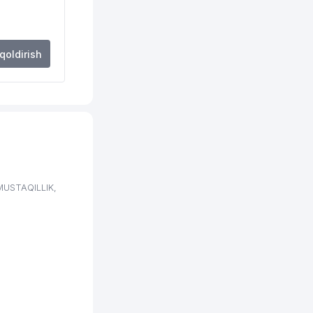
739 м
743 м
 qoldirish
768 м
795 м
805 м
834 м
857 м
MUSTAQILLIK,
857 м
858 м
876 м
883 м
889 м