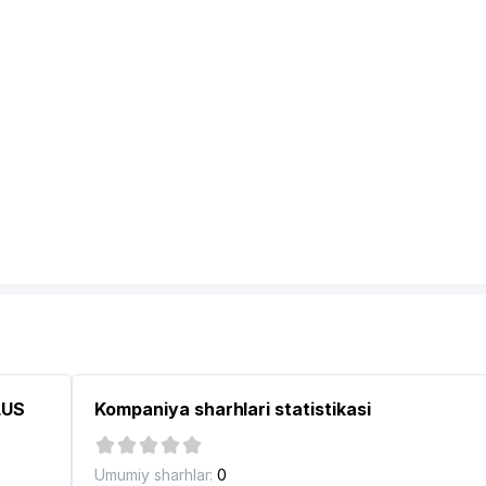
LUS
Kompaniya sharhlari statistikasi
ASI
Umumiy sharhlar:
0