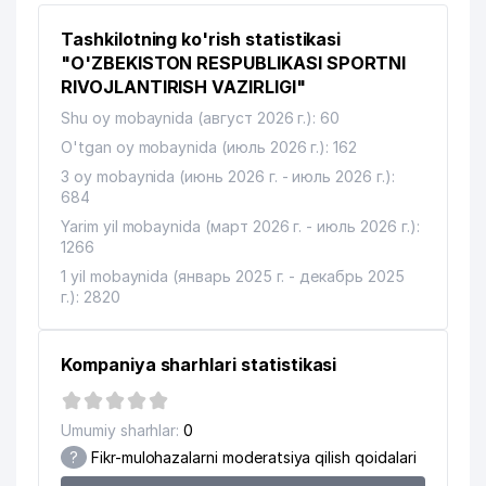
Tashkilotning ko'rish statistikasi
DI SPORT YAKKA TARTIBDAGI
11
185 м
TADBIRKOR
"O'ZBEKISTON RESPUBLIKASI SPORTNI
RIVOJLANTIRISH VAZIRLIGI"
12
MAKS GRAFIKA MChJ
187 м
Shu oy mobaynida (август 2026 г.): 60
13
AGROMIR GROUP ASSOTSIATSIYASI
189 м
O'tgan oy mobaynida (июль 2026 г.): 162
3 oy mobaynida (июнь 2026 г. - июль 2026 г.):
14
SOBOLEV I.V. XUSUSIY KORXONASI
190 м
684
Yarim yil mobaynida (март 2026 г. - июль 2026 г.):
RESHETNIKOV A. A. YAKKA
15
192 м
1266
TARTIBDAGI TADBIRKOR
1 yil mobaynida (январь 2025 г. - декабрь 2025
QO'SHNILAR UY-JOY MULK
г.): 2820
16
192 м
SHIRKATI
BAGDANOV NIKITA YAKKA
17
Kompaniya sharhlari statistikasi
193 м
TARTIBDAGI TADBIRKOR
18
CallTraffic
194 м
Umumiy sharhlar:
0
?
Fikr-mulohazalarni moderatsiya qilish qoidalari
TBZ PRINT-TOSHKENT XUSUSIY
19
197 м
KORXONASI