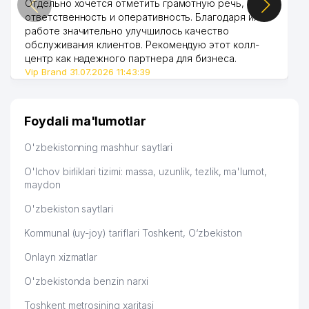
Отдельно хочется отметить грамотную речь,
ответственность и оперативность. Благодаря их
NODIR-DIYOR LINE XUSUSIY
48
265 м
работе значительно улучшилось качество
KORXONASI
обслуживания клиентов. Рекомендую этот колл-
центр как надежного партнера для бизнеса.
49
FAMILY DENTAL MChJ
266 м
Vip Brand 31.07.2026 11:43:39
50
PHOENIX SYSTEMS MChJ
269 м
51
OSON TEXNIK KREDIT MChJ
276 м
Foydali ma'lumotlar
52
ARDUS QK MChJ
276 м
O'zbekistonning mashhur saytlari
53
PHARMALINE IMPEXTRADE MChJ
279 м
O'lchov birliklari tizimi: massa, uzunlik, tezlik, ma'lumot,
maydon
54
FASHION CORNER MChJ
281 м
O'zbekiston saytlari
STUDY EXPERT NODAVLAT TA'LIM
55
284 м
Kommunal (uy-joy) tariflari Toshkent, O‘zbekiston
MUASSASASI
Onlayn xizmatlar
56
GYOTE INSTITUTI TASHKENT
297 м
O'zbekistonda benzin narxi
57
TOSHKENT MOLIYA INSTITUTI
297 м
Toshkent metrosining xaritasi