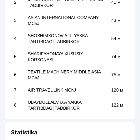
2
41 м
TADBIRKOR
ASIAN INTERNATIONAL COMPANY
3
43 м
MChJ
SHOSHIMXONOV A.R. YAKKA
4
54 м
TARTIBDAGI TADBIRKOR
SHARIFAHONAYA XUSUSIY
5
74 м
KORXONASI
TEXTILE MACHINERY MIDDLE ASIA
6
75 м
MChJ
7
AIR TRAVEL LINK MChJ
120 м
UBAYDULLAEV U.A YAKKA
8
122 м
TARTIBDAGI TADBIRKOR
BOLALAR BOG'CHASI №414
9
171 м
(BOTKOZ)
Statistika
10
GLOBAL ASSIST MChJ
180 м