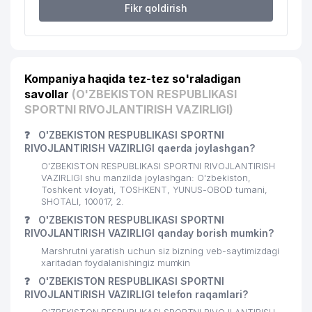
Fikr qoldirish
MANSUROV YAKKA TARTIBDAGI
20
198 м
TADBIRKOR
CHEKHOV YULDUZ SPORT CLUB
21
198 м
MChJ
Kompaniya haqida tez-tez so'raladigan
savollar
(O'ZBEKISTON RESPUBLIKASI
GRAVAMEN FIDELIS FIDES
SPORTNI RIVOJLANTIRISH VAZIRLIGI)
22
199 м
ADVOKATLIK FIRMASI
❓
O'ZBEKISTON RESPUBLIKASI SPORTNI
OVSYANNIKOV Ye.S. YAKKA
RIVOJLANTIRISH VAZIRLIGI qaerda joylashgan?
23
200 м
TARTIBDAGI TADBIRKOR
O'ZBEKISTON RESPUBLIKASI SPORTNI RIVOJLANTIRISH
VAZIRLIGI shu manzilda joylashgan: O'zbekiston,
24
LEASING-KOMFORT MChJ
200 м
Toshkent viloyati, TOSHKENT, YUNUS-OBOD tumani,
SHOTALI, 100017, 2.
25
DOCTOR OVCHAROV MChJ
201 м
❓
O'ZBEKISTON RESPUBLIKASI SPORTNI
RIVOJLANTIRISH VAZIRLIGI qanday borish mumkin?
RAHIMOV A. YAKKA TARTIBDAGI
26
202 м
Marshrutni yaratish uchun siz bizning veb-saytimizdagi
TADBIRKOR
xaritadan foydalanishingiz mumkin
ENGLISH PLAY GROUND O'QUV
❓
O'ZBEKISTON RESPUBLIKASI SPORTNI
27
202 м
MARKAZI
RIVOJLANTIRISH VAZIRLIGI telefon raqamlari?