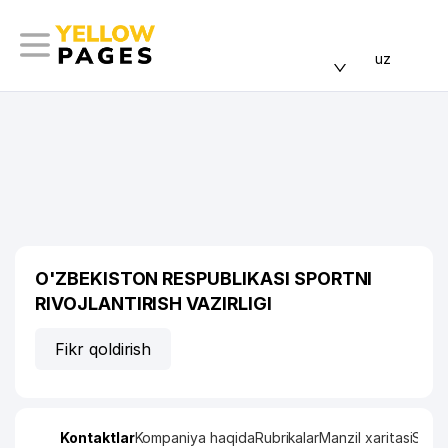
uz
O'ZBEKISTON RESPUBLIKASI SPORTNI
RIVOJLANTIRISH VAZIRLIGI
Fikr qoldirish
Kontaktlar
Kompaniya haqida
Rubrikalar
Manzil xaritasi
Stati