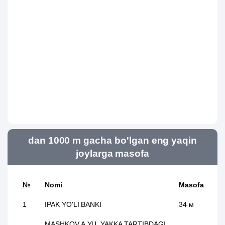
dan 1000 m gacha bo'lgan eng yaqin
joylarga masofa
№
Nomi
Masofa
1
IPAK YO'LI BANKI
34 м
MASHKOV A.YU. YAKKA TARTIBDAGI