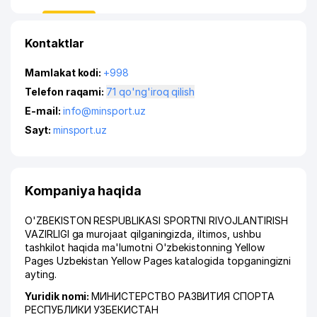
Kontaktlar
Mamlakat kodi:
+998
Telefon raqami:
71 qo'ng'iroq qilish
E-mail:
info@minsport.uz
Sayt:
minsport.uz
Kompaniya haqida
O'ZBEKISTON RESPUBLIKASI SPORTNI RIVOJLANTIRISH
VAZIRLIGI ga murojaat qilganingizda, iltimos, ushbu
tashkilot haqida ma'lumotni O'zbekistonning Yellow
Pages Uzbekistan Yellow Pages katalogida topganingizni
ayting.
Yuridik nomi:
МИНИСТЕРСТВO РАЗВИТИЯ СПОРТА
РЕСПУБЛИКИ УЗБЕКИСТАН