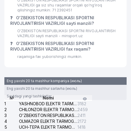
O'ZBEKISTON RESPUBLIKASI SPORTNI RIVOJLANTIRISH
28
MEGAPOLIS DENTA SERVICE MChJ
203 м
VAZIRLIGI ga siz shu raqamlar orqali qo’ng’iroq
qilishingiz mumkin: 71 2392451
29
TECHNO COOL MChJ
205 м
❓
O'ZBEKISTON RESPUBLIKASI SPORTNI
RIVOJLANTIRISH VAZIRLIGI sayti manzili?
30
GALAKTIKA BIZNES MChJ
208 м
O'ZBEKISTON RESPUBLIKASI SPORTNI RIVOJLANTIRISH
VAZIRLIGI sayti manzili - minsport.uz
TOSHKENT MOLIYA INSTITUTI
31
211 м
INFORMATSIYA RESURS MARKAZI
❓
O'ZBEKISTON RESPUBLIKASI SPORTNI
RIVOJLANTIRISH VAZIRLIGI fax raqami?
32
SM-SERVIS MChJ
211 м
raqamiga fax yuborishingiz mumkin.
33
REPAIR INDUSTRY MChJ
213 м
LEADER TRAVEL AND STUDY
34
215 м
Eng yaxshi 20 ta mashhur kompaniya (июль)
XUSUSIY KORXONASI
Eng yaxshi 20 ta mashhur sarlavha (июль)
JASUR GRAND SERVICE XUSUSIY
Saytdagi yangi tashkilotlar
35
216 м
№
Nomi
KORXONASI
1
YASHNOBOD ELEKTR TARMOG'I NOSOZLIKLARI XIZMATI
3182
2
CHILONZOR ELEKTR TARMOG'I NOSOZLIK XIZMATI
2459
36
BEKS ALFA MChJ
219 м
3
O'ZBEKISTON RESPUBLIKASI BOSH PROKURATURASI ISHONCH TELEFONI
2411
4
OLMAZOR ELEKTR TARMOG'I NOSOZLIKLARI XIZMATI
2172
37
MIRAS GROUP MChJ
223 м
5
UCH-TEPA ELEKTR TARMOG'I NOSOZLIKLARI XIZMATI
1418