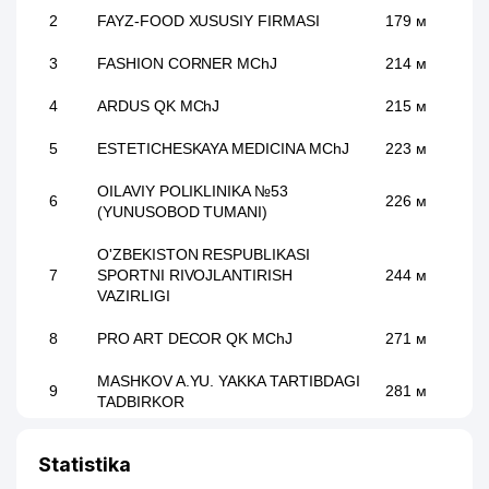
2
FAYZ-FOOD XUSUSIY FIRMASI
179 м
3
FASHION CORNER MChJ
214 м
4
ARDUS QK MChJ
215 м
5
ESTETICHESKAYA MEDICINA MChJ
223 м
OILAVIY POLIKLINIKA №53
6
226 м
(YUNUSOBOD TUMANI)
O'ZBEKISTON RESPUBLIKASI
7
SPORTNI RIVOJLANTIRISH
244 м
VAZIRLIGI
8
PRO ART DECOR QK MChJ
271 м
MASHKOV A.YU. YAKKA TARTIBDAGI
9
281 м
TADBIRKOR
SOY YEVGENIY VALEREVICH YAKKA
10
282 м
Statistika
TARTIBDAGI TADBIRKOR