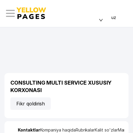
uz
CONSULTING MULTI SERVICE XUSUSIY
KORXONASI
Fikr qoldirish
Kontaktlar
Kompaniya haqida
Rubrikalar
Kalit so'zlar
Manzil x