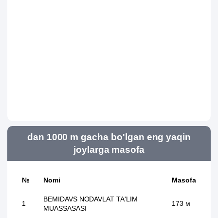
dan 1000 m gacha bo'lgan eng yaqin
joylarga masofa
№
Nomi
Masofa
BEMIDAVS NODAVLAT TA'LIM
1
173 м
MUASSASASI