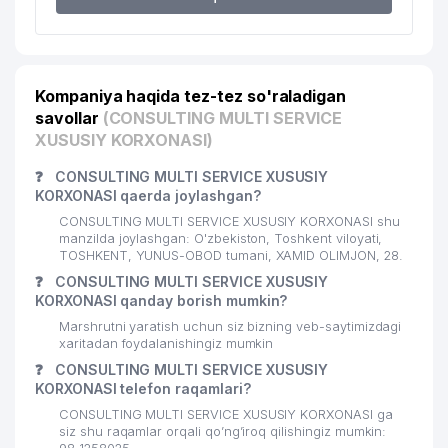
21
MAORIF PLUS MChJ
392 м
22
Junior Transport
392 м
Kompaniya haqida tez-tez so'raladigan
23
INTEGRITY SOLUTION MChJ
394 м
savollar
(CONSULTING MULTI SERVICE
DI SPORT YAKKA TARTIBDAGI
XUSUSIY KORXONASI)
24
401 м
TADBIRKOR
❓
CONSULTING MULTI SERVICE XUSUSIY
25
SOBOLEV I.V. XUSUSIY KORXONASI
402 м
KORXONASI qaerda joylashgan?
CONSULTING MULTI SERVICE XUSUSIY KORXONASI shu
26
AGROMIR GROUP ASSOTSIATSIYASI
414 м
manzilda joylashgan: O'zbekiston, Toshkent viloyati,
TOSHKENT, YUNUS-OBOD tumani, XAMID OLIMJON, 28.
OVSYANNIKOV Ye.S. YAKKA
27
423 м
❓
CONSULTING MULTI SERVICE XUSUSIY
TARTIBDAGI TADBIRKOR
KORXONASI qanday borish mumkin?
Marshrutni yaratish uchun siz bizning veb-saytimizdagi
MANSUROV YAKKA TARTIBDAGI
28
429 м
xaritadan foydalanishingiz mumkin
TADBIRKOR
❓
CONSULTING MULTI SERVICE XUSUSIY
GERMANIYA FEDERATIV
KORXONASI telefon raqamlari?
29
433 м
RESPUBLIKASINING ELCHIXONASI
CONSULTING MULTI SERVICE XUSUSIY KORXONASI ga
siz shu raqamlar orqali qo’ng’iroq qilishingiz mumkin:
IPAK YO'LI TURIZM INVEST QK