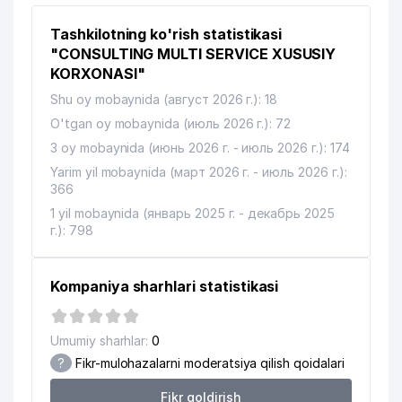
11
TAKEDA VAKOLATXONA
282 м
Tashkilotning ko'rish statistikasi
12
NORI MChJ
282 м
"CONSULTING MULTI SERVICE XUSUSIY
KORXONASI"
STUDY EXPERT NODAVLAT TA'LIM
13
293 м
Shu oy mobaynida (август 2026 г.): 18
MUASSASASI
O'tgan oy mobaynida (июль 2026 г.): 72
14
SIFAT-BIZNES-SAVDO MChJ
296 м
3 oy mobaynida (июнь 2026 г. - июль 2026 г.): 174
Yarim yil mobaynida (март 2026 г. - июль 2026 г.):
15
ALL BEST SERVICE MChJ
309 м
366
ARENA INTERNATIONAL OILAVIY
1 yil mobaynida (январь 2025 г. - декабрь 2025
16
321 м
KORXONASI
г.): 798
17
BERAD-TEKS MChJ
353 м
Kompaniya sharhlari statistikasi
18
BUXGALTER-AUDIT MChJ
359 м
19
GARA INTERNATIONAL MChJ
368 м
Umumiy sharhlar:
0
?
Fikr-mulohazalarni moderatsiya qilish qoidalari
BIZNES ADVOKAT BALANS
20
382 м
ADVOKATLIK BYUROSI
Fikr qoldirish