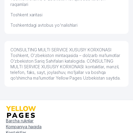
raqamlari
60
ROVER TOUR TRAVEL MChJ
752 м
Toshkent xaritasi
YUSUPOV NURMUXAMMAD
Toshkentdagi avtobus yo'nalishlari
61
SABIROVICH YAKKA TARTIBDAGI
762 м
TADBIRKOR
62
YULKO-TRADE-BIZNES MChJ
770 м
CONSULTING MULTI SERVICE XUSUSIY KORXONASI
63
MAXLAS MChJ
777 м
Toshkent, O'zbekiston mintaqasida – dolzarb ma’lumotlar
O’zbekiston Sariq Sahifalari katalogida. CONSULTING
MULTI SERVICE XUSUSIY KORXONASI: kontaktlar, manzil,
INDUSTRIAL TECHNO CONSULT
64
777 м
telefon, faks, sayt, joylashuv, mo’ljallar va boshqa
MChJ
qo’shimcha ma’lumotlar Yellow Pages Uzbekistan saytida.
65
BARS ССС MChJ
787 м
LI I.H. YAKKA TARTIBDAGI
66
790 м
TADBIRKOR
67
DZK-SM MChJ
804 м
Barcha ruknlar
68
SAFAR TRADE BIZNES MChJ
814 м
Kompaniya haqida
Kontaktlar