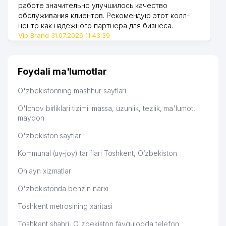
работе значительно улучшилось качество
обслуживания клиентов. Рекомендую этот колл-
52
HAYOT-NASHR MChJ
685 м
центр как надежного партнера для бизнеса.
Vip Brand 31.07.2026 11:43:39
53
ELITE SCHOOL ENTERPRISE MChJ
695 м
54
MUZEI OLIMPISKOI SLAVI
699 м
Foydali ma'lumotlar
TRAINING PLUS SUCCESS
55
699 м
NODAVLAT TA'LIM MUASSASASI
O'zbekistonning mashhur saytlari
56
SARKOR TELEKOM QK MChJ FILIAL
728 м
O'lchov birliklari tizimi: massa, uzunlik, tezlik, ma'lumot,
maydon
O'ZBEKISTON RESPUBLIKASI
MOLIYA VAZIRLIGI HUZURIDAGI
O'zbekiston saytlari
57
734 м
DAVLAT ASILLIK DARAJASINI
Kommunal (uy-joy) tariflari Toshkent, O‘zbekiston
BELGILASH PALATASI
Onlayn xizmatlar
XASANOVA M. R. YAKKA TARTIBDAGI
58
743 м
TADBIRKOR
O'zbekistonda benzin narxi
QIMMATBAHO METALLAR BO'YICHA
Toshkent metrosining xaritasi
59
AGENTLIGI KASABA UYUSHMASI
746 м
QO'MITASI
Toshkent shahri, O'zbekiston favqulodda telefon