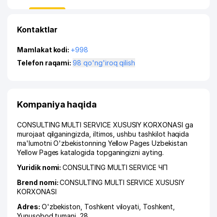
Kontaktlar
Mamlakat kodi:
+998
Telefon raqami:
98 qo'ng'iroq qilish
Kompaniya haqida
CONSULTING MULTI SERVICE XUSUSIY KORXONASI ga
murojaat qilganingizda, iltimos, ushbu tashkilot haqida
ma'lumotni O'zbekistonning Yellow Pages Uzbekistan
Yellow Pages katalogida topganingizni ayting.
Yuridik nomi:
CONSULTING MULTI SERVICE ЧП
Brend nomi:
CONSULTING MULTI SERVICE XUSUSIY
KORXONASI
Adres:
O'zbekiston,
Toshkent viloyati
,
Toshkent
,
Yunusobod tumani
, 28