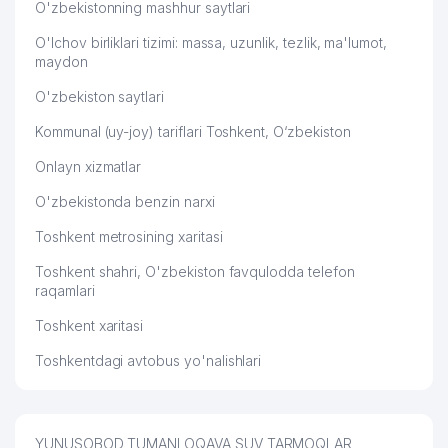
O'zbekistonning mashhur saytlari
O'lchov birliklari tizimi: massa, uzunlik, tezlik, ma'lumot,
maydon
O'zbekiston saytlari
Kommunal (uy-joy) tariflari Toshkent, O‘zbekiston
Onlayn xizmatlar
O'zbekistonda benzin narxi
Toshkent metrosining xaritasi
Toshkent shahri, O'zbekiston favqulodda telefon
raqamlari
Toshkent xaritasi
Toshkentdagi avtobus yo'nalishlari
YUNUSOBOD TUMANI OQAVA SUV TARMOQLAR