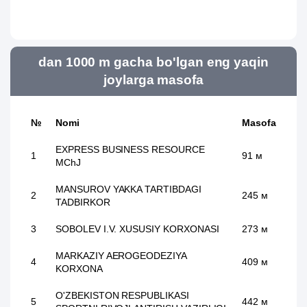
dan 1000 m gacha bo'lgan eng yaqin
joylarga masofa
№
Nomi
Masofa
EXPRESS BUSINESS RESOURCE
1
91 м
MChJ
MANSUROV YAKKA TARTIBDAGI
2
245 м
TADBIRKOR
3
SOBOLEV I.V. XUSUSIY KORXONASI
273 м
MARKAZIY AEROGEODEZIYA
4
409 м
KORXONA
O'ZBEKISTON RESPUBLIKASI
5
442 м