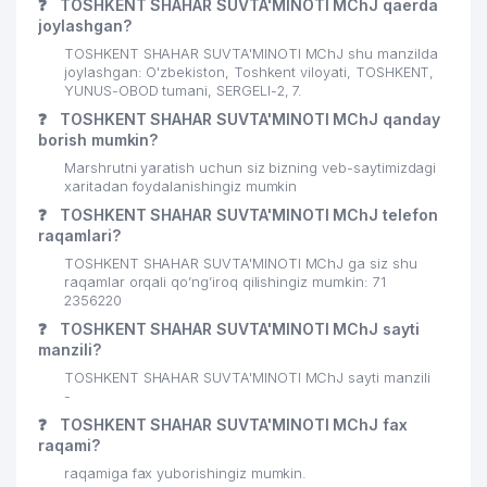
25
BISH-SERVIS MChJ
797 м
❓
TOSHKENT SHAHAR SUVTA'MINOTI MChJ qaerda
joylashgan?
26
PRO ART DECOR QK MChJ
801 м
TOSHKENT SHAHAR SUVTA'MINOTI MChJ shu manzilda
joylashgan: O'zbekiston, Toshkent viloyati, TOSHKENT,
PARKER RUSSELL AUDIT MChJ
YUNUS-OBOD tumani, SERGELI-2, 7.
27
852 м
AUDITOR TASHKILOTI
❓
TOSHKENT SHAHAR SUVTA'MINOTI MChJ qanday
borish mumkin?
28
PARKER RUSSELL FINANCE MChJ
853 м
Marshrutni yaratish uchun siz bizning veb-saytimizdagi
xaritadan foydalanishingiz mumkin
GABUROV EVGENIY MIHAYLOVICH
29
862 м
YAKKA TARTIBDAGI TADBIRKOR
❓
TOSHKENT SHAHAR SUVTA'MINOTI MChJ telefon
raqamlari?
30
QIZIL XOCH XALQARO QO'MITASI II
882 м
TOSHKENT SHAHAR SUVTA'MINOTI MChJ ga siz shu
raqamlar orqali qo’ng’iroq qilishingiz mumkin: 71
31
TAKEDA VAKOLATXONA
929 м
2356220
❓
TOSHKENT SHAHAR SUVTA'MINOTI MChJ sayti
32
DELTA GLOBAL SOLUTIONS MChJ
944 м
manzili?
TOSHKENT SHAHAR SUVTA'MINOTI MChJ sayti manzili
LI I.H. YAKKA TARTIBDAGI
33
967 м
-
TADBIRKOR
❓
TOSHKENT SHAHAR SUVTA'MINOTI MChJ fax
QORA BAYIR SAVDO XUSUSIY
raqami?
34
969 м
KORXONASI
raqamiga fax yuborishingiz mumkin.