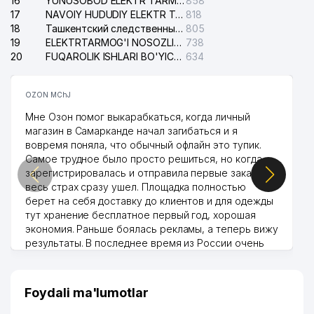
16
YUNUSOBOD ELEKTR TARMOG'I NOSOZLIKLARI XIZMATI
858
17
NAVOIY HUDUDIY ELEKTR TARMOQLARI KORXONASI AJ
818
18
Ташкентский следственный изолятор
805
19
ELEKTRTARMOG'I NOSOZLIKLARINI TO'ZATISH SERGELI XIZMATI
738
20
FUQAROLIK ISHLARI BO'YICHA UCH-TEPA TUMANI SUDI
634
OZON MChJ
Мне Озон помог выкарабкаться, когда личный
магазин в Самарканде начал загибаться и я
вовремя поняла, что обычный офлайн это тупик.
Самое трудное было просто решиться, но когда
зарегистрировалась и отправила первые заказы,
весь страх сразу ушел. Площадка полностью
берет на себя доставку до клиентов и для одежды
тут хранение бесплатное первый год, хорошая
экономия. Раньше боялась рекламы, а теперь вижу
результаты. В последнее время из России очень
много заказывают, а вначале только по
Узбекистану брали, но вяло. Удалось раскрутиться,
дальше развиваюсь потихоньку😊
Foydali ma'lumotlar
Hamida 03.08.2026 12:45:39