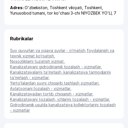
Adres:
O'zbekiston,
Toshkent viloyati
,
Toshkent
,
Yunusobod tumani
,
tor ko'chasi 3-chi NIYOZBEK YO'LI
, 7
Rubrikalar
Suv quvurlari va oqava suvlar - o‘rnatish,foydalanish va
texnik xizmat ko‘rsatish
,
Nosozliklarni tuzatish xizmat
,
Kanalizatsiyani gidrodinamik tozalash - xizmatlar
,
Kanalizatsiyalarni ta’mirlash, kanalizatsiya tarmoqlarini
ta’mirlash - xizmatlar
,
Yerto‘lalardan suvni chiqarib tashlash xizmatlari
,
Axlatxonani tozalash - xizmatlar
,
Kanalizatsiyadan tortib chiqarish - xizmatlar
,
Kanalizatsiyani tozalash, ichlarini tozalash - xizmatlar
,
Gidrodinamik usulda kanalizatsiya kollektorlarini tozalash
- xizmatlar