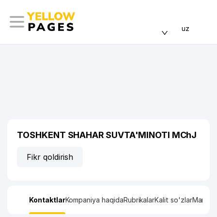
uz
TOSHKENT SHAHAR SUVTA'MINOTI MChJ
Fikr qoldirish
Kontaktlar
Kompaniya haqida
Rubrikalar
Kalit so'zlar
Manzil x