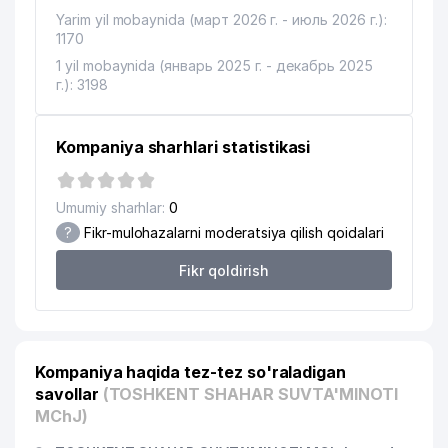
15
Junior Transport
702 м
Yarim yil mobaynida (март 2026 г. - июль 2026 г.):
1170
16
GROSS AJ SUG'URTA KOMPANIYASI
706 м
1 yil mobaynida (январь 2025 г. - декабрь 2025
17
FASHION CORNER MChJ
708 м
г.): 3198
18
PASSTRANS MEDIA MChJ
708 м
Kompaniya sharhlari statistikasi
19
METEOINFOSISTEM BOSHQARMASI
713 м
20
YUNUSOBOD TUMANI HOKIMIYATI
733 м
Umumiy sharhlar:
0
?
Fikr-mulohazalarni moderatsiya qilish qoidalari
IPOTEKA BANK AKTSIYADORLIK
21
TIJORAT IPOTEKA BANK
739 м
Fikr qoldirish
YUNUSOBOD FILIALI
GIDROMETEOROLOGIYA XIZMATI
22
753 м
MARKAZI (O'ZGIDROMET)
Kompaniya haqida tez-tez so'raladigan
23
LASHKARBEGI MAHALLA QO'MITASI
773 м
savollar
(TOSHKENT SHAHAR SUVTA'MINOTI
24
BORODIN S.P. UY-MUZEYI
780 м
MChJ)