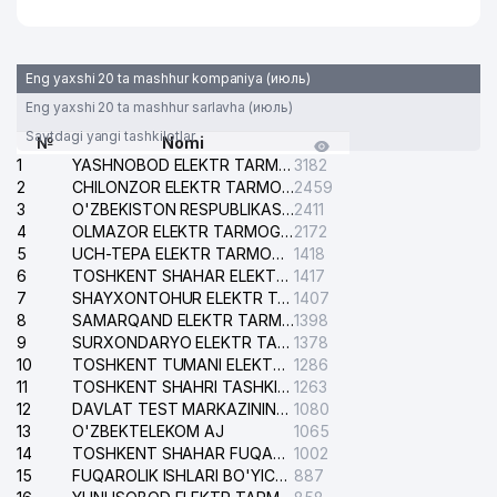
35
GALLERY INTERIOR MChJ
977 м
Eng yaxshi 20 ta mashhur kompaniya (июль)
Eng yaxshi 20 ta mashhur sarlavha (июль)
Saytdagi yangi tashkilotlar
№
Nomi
1
YASHNOBOD ELEKTR TARMOG'I NOSOZLIKLARI XIZMATI
3182
2
CHILONZOR ELEKTR TARMOG'I NOSOZLIK XIZMATI
2459
3
O'ZBEKISTON RESPUBLIKASI BOSH PROKURATURASI ISHONCH TELEFONI
2411
4
OLMAZOR ELEKTR TARMOG'I NOSOZLIKLARI XIZMATI
2172
5
UCH-TEPA ELEKTR TARMOG'I NOSOZLIKLARI XIZMATI
1418
6
TOSHKENT SHAHAR ELEKTR TARMOQLARI KORXONASI AJ
1417
7
SHAYXONTOHUR ELEKTR TARMOG'I NOSOZLIKLARINI TUZATISH XIZMATI
1407
8
SAMARQAND ELEKTR TARMOQLARI AJ
1398
9
SURXONDARYO ELEKTR TARMOQLARI AJ
1378
10
TOSHKENT TUMANI ELEKTR TARMOG'I AVARIYA XIZMATI
1286
11
TOSHKENT SHAHRI TASHKILOT TELEFONLARI HAQIDA MA'LUMOT BYUROSI
1263
12
DAVLAT TEST MARKAZINING ISHONCH TELEFONLARI
1080
13
O'ZBEKTELEKOM AJ
1065
14
TOSHKENT SHAHAR FUQAROLIK ISHLARI BO'YICHA SUDI
1002
15
FUQAROLIK ISHLARI BO'YICHA YAKKASAROY TUMANLARARO SUDI
887