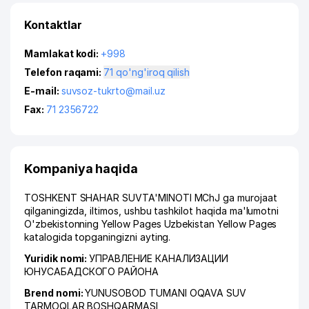
Kontaktlar
Mamlakat kodi:
+998
Telefon raqami:
71 qo'ng'iroq qilish
E-mail:
suvsoz-tukrto@mail.uz
Fax:
71 2356722
Kompaniya haqida
TOSHKENT SHAHAR SUVTA'MINOTI MChJ ga murojaat
qilganingizda, iltimos, ushbu tashkilot haqida ma'lumotni
O'zbekistonning Yellow Pages Uzbekistan Yellow Pages
katalogida topganingizni ayting.
Yuridik nomi:
УПРАВЛЕНИЕ КАНАЛИЗАЦИИ
ЮНУСАБАДСКОГО РАЙОНА
Brend nomi:
YUNUSOBOD TUMANI OQAVA SUV
TARMOQLAR BOSHQARMASI