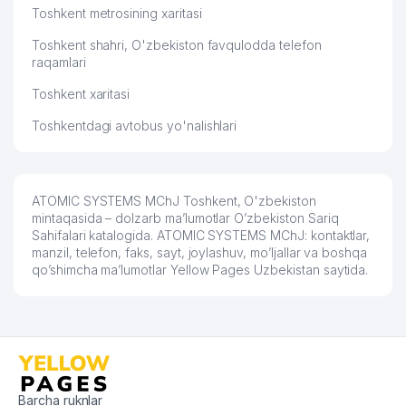
Toshkent metrosining xaritasi
56
JUS COGENS ADVOKATLIK FIRMASI
802 м
Toshkent shahri, O'zbekiston favqulodda telefon
MEDICAL LABORATORIES SERVICES
raqamlari
57
808 м
MChJ
Toshkent xaritasi
MUHAMMAD AL-XORAZMIY
Toshkentdagi avtobus yo'nalishlari
58
NOMIDAGI TOSHKENT AXBOROT
809 м
TEXNOLOGIYALARI UNIVERSITETI
59
DELIKAT DENT XUSUSIY KORXONASI
823 м
ATOMIC SYSTEMS MChJ Toshkent, O'zbekiston
60
ROVER TOUR TRAVEL MChJ
834 м
mintaqasida – dolzarb ma’lumotlar O’zbekiston Sariq
Sahifalari katalogida. ATOMIC SYSTEMS MChJ: kontaktlar,
61
QIZIL XOCH XALQARO QO'MITASI II
839 м
manzil, telefon, faks, sayt, joylashuv, mo’ljallar va boshqa
qo’shimcha ma’lumotlar Yellow Pages Uzbekistan saytida.
XASANOVA M. R. YAKKA TARTIBDAGI
62
844 м
TADBIRKOR
63
ZERA-STUDIO-A MChJ
846 м
BASHIR NAVID GROUP LTD.
64
847 м
VAKOLATXONA
Barcha ruknlar