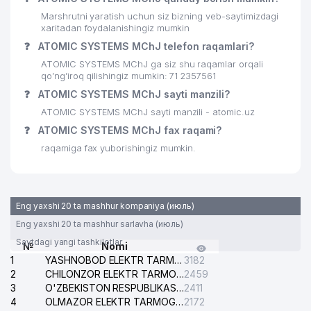
Marshrutni yaratish uchun siz bizning veb-saytimizdagi
27
AGROSANOATTEXYEG'ISH TREST
433 м
xaritadan foydalanishingiz mumkin
❓
ATOMIC SYSTEMS MChJ telefon raqamlari?
BUSINESS TO BUSINESS
28
454 м
CONSULTING MChJ
ATOMIC SYSTEMS MChJ ga siz shu raqamlar orqali
qo’ng’iroq qilishingiz mumkin: 71 2357561
29
YUNUSOBOD TUMANI HOKIMIYATI
492 м
❓
ATOMIC SYSTEMS MChJ sayti manzili?
ATOMIC SYSTEMS MChJ sayti manzili - atomic.uz
LUQMONI-HASAN №20 XUSUSIY
30
509 м
KORXONASI
❓
ATOMIC SYSTEMS MChJ fax raqami?
raqamiga fax yuborishingiz mumkin.
IPOTEKA BANK AKTSIYADORLIK
31
TIJORAT IPOTEKA BANK
510 м
YUNUSOBOD FILIALI
Eng yaxshi 20 ta mashhur kompaniya (июль)
32
ECLAT VOYAGE MChJ
540 м
Eng yaxshi 20 ta mashhur sarlavha (июль)
HODJIEV V.S. YAKKA TARTIBDAGI
33
566 м
Saytdagi yangi tashkilotlar
№
Nomi
TADBIRKOR
1
YASHNOBOD ELEKTR TARMOG'I NOSOZLIKLARI XIZMATI
3182
2
CHILONZOR ELEKTR TARMOG'I NOSOZLIK XIZMATI
2459
TOSHKENT ARXITEKTURA-QURILISH
34
569 м
3
O'ZBEKISTON RESPUBLIKASI BOSH PROKURATURASI ISHONCH TELEFONI
2411
INSTITUTI
4
OLMAZOR ELEKTR TARMOG'I NOSOZLIKLARI XIZMATI
2172