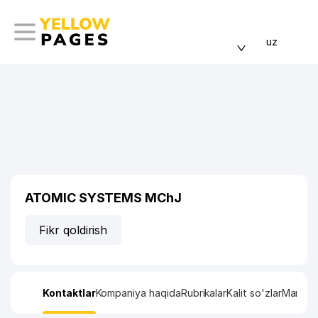
uz
ATOMIC SYSTEMS MChJ
Fikr qoldirish
Kontaktlar
Kompaniya haqida
Rubrikalar
Kalit so'zlar
Manzil x