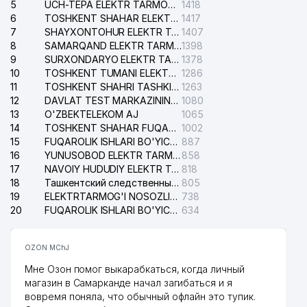
5
UCH-TEPA ELEKTR TARMOG'I NOSOZLIKLARI XIZMATI
1418
35
INTERDENT XUSUSIY KORXONASI
595 м
6
TOSHKENT SHAHAR ELEKTR TARMOQLARI KORXONASI AJ
1417
7
36
SARKOR TELEKOM QK MChJ
SHAYXONTOHUR ELEKTR TARMOG'I NOSOZLIKLARINI TUZATISH XIZMATI
1407
602 м
8
SAMARQAND ELEKTR TARMOQLARI AJ
1398
37
DRUG-TECH XUSUSIY KORXONASI
602 м
9
SURXONDARYO ELEKTR TARMOQLARI AJ
1378
10
TOSHKENT TUMANI ELEKTR TARMOG'I AVARIYA XIZMATI
1286
MAXKAMOV B.M. YAKKA TARTIBDAGI
11
TOSHKENT SHAHRI TASHKILOT TELEFONLARI HAQIDA MA'LUMOT BYUROSI
1263
38
613 м
TADBIRKOR
12
DAVLAT TEST MARKAZINING ISHONCH TELEFONLARI
1080
13
O'ZBEKTELEKOM AJ
1065
39
TASHKEI INTERNATIONAL QK MChJ
628 м
14
TOSHKENT SHAHAR FUQAROLIK ISHLARI BO'YICHA SUDI
1002
15
FUQAROLIK ISHLARI BO'YICHA YAKKASAROY TUMANLARARO SUDI
887
40
DIALOG-PLUS MChJ
635 м
16
YUNUSOBOD ELEKTR TARMOG'I NOSOZLIKLARI XIZMATI
858
17
NAVOIY HUDUDIY ELEKTR TARMOQLARI KORXONASI AJ
818
41
TIB STANDART SERVIS MChJ
637 м
18
Ташкентский следственный изолятор
805
19
ELEKTRTARMOG'I NOSOZLIKLARINI TO'ZATISH SERGELI XIZMATI
738
42
ALFAKOM XUSUSIY KORXONASI
658 м
20
FUQAROLIK ISHLARI BO'YICHA UCH-TEPA TUMANI SUDI
634
ALEKSA POLIGRAFIYA XUSUSIY
43
661 м
KORXONASI
OZON MChJ
Мне Озон помог выкарабкаться, когда личный
EFFEKT MOLIYA O'QUV NODAVLAT
44
662 м
магазин в Самарканде начал загибаться и я
TA'LIM MUASSASASI
вовремя поняла, что обычный офлайн это тупик.