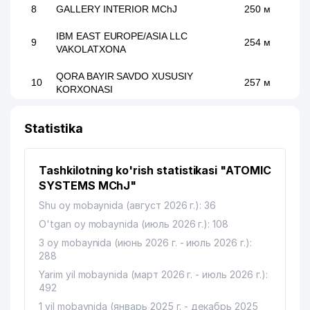
8
GALLERY INTERIOR MChJ
250 м
IBM EAST EUROPE/ASIA LLC
9
254 м
VAKOLATXONA
QORA BAYIR SAVDO XUSUSIY
10
257 м
KORXONASI
11
TECHMAN MChJ
263 м
Statistika
12
TAIBA LEASING XK MChJ
273 м
Tashkilotning ko'rish statistikasi "ATOMIC
JICA XALQARO HAMKORLIK
13
283 м
AGENTLIGI VAKOLATXONA
SYSTEMS MChJ"
Shu oy mobaynida (август 2026 г.): 36
JETRO TASHKENT VAKOLATXONA
14
O'tgan oy mobaynida (июль 2026 г.): 108
TASHQI SAVDONI RIVOJLANTIRISH
289 м
BO'YICHA YAPON TASHKILOTINING
3 oy mobaynida (июнь 2026 г. - июль 2026 г.):
288
GAZPROM INTERNATIONAL
15
290 м
Yarim yil mobaynida (март 2026 г. - июль 2026 г.):
VAKOLATXONA
492
16
GLOBAL LOGISTICS SYSTEMS MChJ
291 м
1 yil mobaynida (январь 2025 г. - декабрь 2025