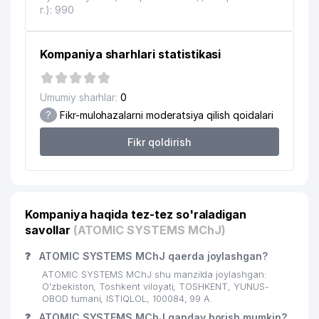
г.): 990
NEW SILK ROAD OIL AND GAS QK
17
292 м
MChJ
Kompaniya sharhlari statistikasi
MEDIVIZIO GBA XUSUSIY
18
296 м
KORXONASI
Umumiy sharhlar:
0
19
INTERNATIONAL EXPO GROUP MChJ
298 м
?
Fikr-mulohazalarni moderatsiya qilish qoidalari
20
LIFE-PLUS MChJ
335 м
Fikr qoldirish
21
INTERSERVIS DK DK
345 м
22
INTER HOTEL MChJ
348 м
Kompaniya haqida tez-tez so'raladigan
23
TOP FOOD SERVICE MChJ
358 м
savollar
(ATOMIC SYSTEMS MChJ)
24
INTERHOTEL MChJ
404 м
❓
ATOMIC SYSTEMS MChJ qaerda joylashgan?
KVADRO STATUS ADVOKATLIK
ATOMIC SYSTEMS MChJ shu manzilda joylashgan:
25
422 м
FIRMASI
O'zbekiston, Toshkent viloyati, TOSHKENT, YUNUS-
OBOD tumani, ISTIQLOL, 100084, 99 А.
26
BRU-SERVIS-QURILISH MChJ
433 м
❓
ATOMIC SYSTEMS MChJ qanday borish mumkin?