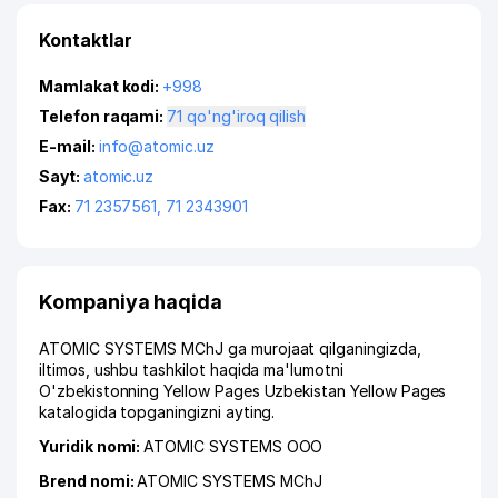
Kontaktlar
Mamlakat kodi:
+998
Telefon raqami:
71 qo'ng'iroq qilish
E-mail:
info@atomic.uz
Sayt:
atomic.uz
Fax:
71 2357561
,
71 2343901
Kompaniya haqida
ATOMIC SYSTEMS MChJ ga murojaat qilganingizda,
iltimos, ushbu tashkilot haqida ma'lumotni
O'zbekistonning Yellow Pages Uzbekistan Yellow Pages
katalogida topganingizni ayting.
Yuridik nomi:
ATOMIC SYSTEMS ООО
Brend nomi:
ATOMIC SYSTEMS MChJ