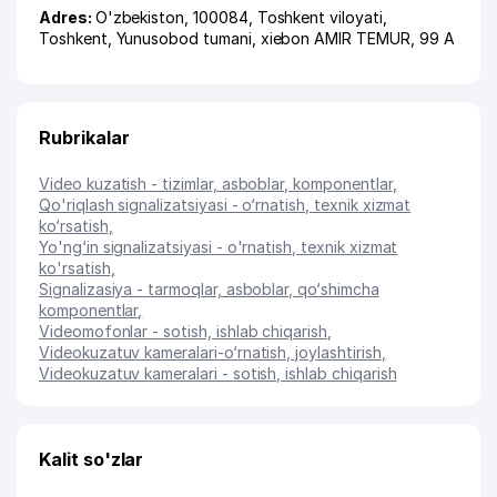
Adres:
O'zbekiston, 100084,
Toshkent viloyati
,
Toshkent
,
Yunusobod tumani
,
xiеbon AMIR TEMUR
, 99 А
Rubrikalar
Video kuzatish - tizimlar, asboblar, komponentlar
,
Qo'riqlash signalizatsiyasi - o‘rnatish, texnik xizmat
ko‘rsatish
,
Yo'ng‘in signalizatsiyasi - o'rnatish, texnik xizmat
ko'rsatish
,
Signalizasiya - tarmoqlar, asboblar, qo‘shimcha
komponentlar
,
Videomofonlar - sotish, ishlab chiqarish
,
Videokuzatuv kameralari-o‘rnatish, joylashtirish
,
Videokuzatuv kameralari - sotish, ishlab chiqarish
Kalit so'zlar