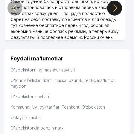
Самое трудное было просто решиться, но когда
45
GENERAL LESSON MChJ
721 м
зарегистрировалась и отправила первые заказы,
весь страх сразу ушел. Площадка полностью
KAPITAL SUG'URTA AJ YUNUSABAD
46
727 м
берет на себя доставку до клиентов и для одежды
FILIALI
тут хранение бесплатное первый год, хорошая
47
LAVANDERIYA MChJ
733 м
экономия. Раньше боялась рекламы, а теперь вижу
результаты. В последнее время из России очень
48
CHEGARALOYIHA DUK
737 м
много заказывают, а вначале только по
Узбекистану брали, но вяло. Удалось раскрутиться,
49
MOMENT BIND XUSUSIY KORXONASI
740 м
дальше развиваюсь потихоньку😊
Foydali ma'lumotlar
Hamida 03.08.2026 12:45:39
50
ADILOV B.K. XUSUSIY KORXONASI
742 м
O'zbekistonning mashhur saytlari
51
AIR-PROM-TECHNOLOGY MChJ
752 м
O'lchov birliklari tizimi: massa, uzunlik, tezlik, ma'lumot,
maydon
52
AKAN QK MChJ
753 м
O'zbekiston saytlari
53
BUSINESS AUDIT TODAY MChJ
791 м
Kommunal (uy-joy) tariflari Toshkent, O‘zbekiston
54
LUX MEBEL GROUP MChJ
800 м
Onlayn xizmatlar
YUNUSOBOD TUMANI MADANIYAT
55
801 м
O'zbekistonda benzin narxi
BO'LIMI