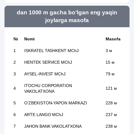
dan 1000 m gacha bo'lgan eng yaqin
joylarga masofa
№
Nomi
Masofa
1
ISKRATEL TASHKENT MChJ
3 м
2
HENTEK SERVICE MChJ
15 м
3
AYSEL-INVEST MChJ
79 м
ITOCHU CORPORATION
4
121 м
VAKOLATXONA
5
O'ZBEKISTON-YAPON MARKAZI
228 м
6
ARTE LANGO MChJ
237 м
7
JAHON BANK VAKOLATXONA
238 м