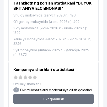
10
ALBETA XK
375 м
Tashkilotning ko'rish statistikasi "BUYUK
BRITANIYA ELChINONASI"
11
BUROVA V.N. XUSUSIY KORXONASI
378 м
Shu oy mobaynida (август 2026 г.): 120
O'ZBEKISTON RESPUBLIKA FANLAR
O'tgan oy mobaynida (июль 2026 г.): 402
12
380 м
AKADEMIYASI
3 oy mobaynida (июнь 2026 г. - июль 2026 г.):
1392
O'ZBEKISTON RESPUBLIKASI
Yarim yil mobaynida (март 2026 г. - июль 2026 г.):
EKOLOGIYANI VA TABIATNI
13
394 м
3246
MUHOFAZA QILISH DAVLAT
QO'MITASI
1 yil mobaynida (январь 2025 г. - декабрь 2025
г.): 7872
TURKIYA RESPUBLIKASI
14
424 м
ELChINONASI
Kompaniya sharhlari statistikasi
NOGIRONLARNI REABILITATSIA
15
QILISH VA PROTEZLASH MILLIY
468 м
MARKAZI FILIALI
Umumiy sharhlar:
0
?
Fikr-mulohazalarni moderatsiya qilish qoidalari
O'ZBEKISTON RESPUBLIKASI
PREZIDENT ADMINISTRASIYASI
16
499 м
Fikr qoldirish
QOSHIDAGI BOSH TIBBIY
BOSHQARMA