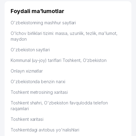
Узбекистану брали, но вяло. Удалось раскрутиться,
QISHLOQ QURILISH BANK ATB
дальше развиваюсь потихоньку😊
Foydali ma'lumotlar
46
TOSHKENT SHAHRI MINTAQAVIY
890 м
Hamida 03.08.2026 12:45:39
FILIALI
O'zbekistonning mashhur saytlari
KRON TELEKOM NETVORK XUSUSIY
47
898 м
O'lchov birliklari tizimi: massa, uzunlik, tezlik, ma'lumot,
KORXONASI
maydon
48
BISH-SERVIS MChJ
924 м
O'zbekiston saytlari
O'ZBEKISTON RESPUBLIKASI
Kommunal (uy-joy) tariflari Toshkent, O‘zbekiston
AXBOROT TEXNOLOGIYALARI VA
49
933 м
Onlayn xizmatlar
ALOQALARINI RIVOJLANTIRISH
VAZIRLIGI
O'zbekistonda benzin narxi
50
O'ZDONMAHSULOT AJ
990 м
Toshkent metrosining xaritasi
Toshkent shahri, O'zbekiston favqulodda telefon
raqamlari
Toshkent xaritasi
Toshkentdagi avtobus yo'nalishlari