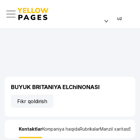
uz
BUYUK BRITANIYA ELChINONASI
Fikr qoldirish
Kontaktlar
Kompaniya haqida
Rubrikalar
Manzil xaritasi
Stati