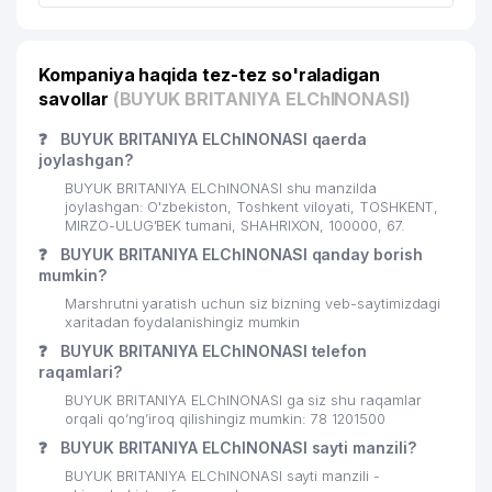
FRANTSIYA RESPUBLIKASI
17
500 м
ELChINONASI
Kompaniya haqida tez-tez so'raladigan
18
ANALYTICS CONSULTING MChJ
538 м
savollar
(BUYUK BRITANIYA ELChINONASI)
19
DAV MChJ
574 м
❓
BUYUK BRITANIYA ELChINONASI qaerda
joylashgan?
20
SAKURA CITY MChJ
601 м
BUYUK BRITANIYA ELChINONASI shu manzilda
joylashgan: O'zbekiston, Toshkent viloyati, TOSHKENT,
21
UKRAINA ELChINONASI
603 м
MIRZO-ULUG'BEK tumani, SHAHRIXON, 100000, 67.
❓
BUYUK BRITANIYA ELChINONASI qanday borish
22
EKO SPA TRIUMF MChJ
608 м
mumkin?
Marshrutni yaratish uchun siz bizning veb-saytimizdagi
23
BUSINESS BOOK MChJ
622 м
xaritadan foydalanishingiz mumkin
24
MUBORAK MChJ
623 м
❓
BUYUK BRITANIYA ELChINONASI telefon
raqamlari?
O'ZBEKISTON RESPUBLIKASI
BUYUK BRITANIYA ELChINONASI ga siz shu raqamlar
FANLAR AKADEMIYASI
orqali qo’ng’iroq qilishingiz mumkin: 78 1201500
25
644 м
IMMUNOLOGIYA VA INSON
❓
BUYUK BRITANIYA ELChINONASI sayti manzili?
GENOMIKASI INSTITUTI
BUYUK BRITANIYA ELChINONASI sayti manzili -