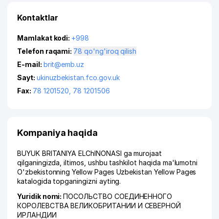
Kontaktlar
Mamlakat kodi:
+998
Telefon raqami:
78 qo'ng'iroq qilish
E-mail:
brit@emb.uz
Sayt:
ukinuzbekistan.fco.gov.uk
Fax:
78 1201520
,
78 1201506
Kompaniya haqida
BUYUK BRITANIYA ELChINONASI ga murojaat
qilganingizda, iltimos, ushbu tashkilot haqida ma'lumotni
O'zbekistonning Yellow Pages Uzbekistan Yellow Pages
katalogida topganingizni ayting.
Yuridik nomi:
ПОСОЛЬСТВО СОЕДИНЕННОГО
КОРОЛЕВСТВА ВЕЛИКОБРИТАНИИ И СЕВЕРНОЙ
ИРЛАНДИИ