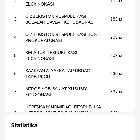
2
155 м
ELChINONASI
O'ZBEKISTON RESPUBLIKASI
3
183 м
BOLALAR DAVLAT KUTUBXONASI
O'ZBEKISTON RESPUBLIKASI BOSH
4
209 м
PROKURATURASI
BELARUS RESPUBLIKASI
5
209 м
ELChINONASI
SAAKYAN A. YAKKA TARTIBDAGI
6
330 м
TADBIRKOR
AFROSIYOB-SAN'AT XUSUSIY
7
337 м
KORXONASI
USPENSKIY NOMIDAGI RESPUBLIKA
8
IXTISOSLASHTIRILGAN MUSIQA
346 м
MAKTABI
Statistika
9
CHATKAL MOUNTAINS MChJ
371 м