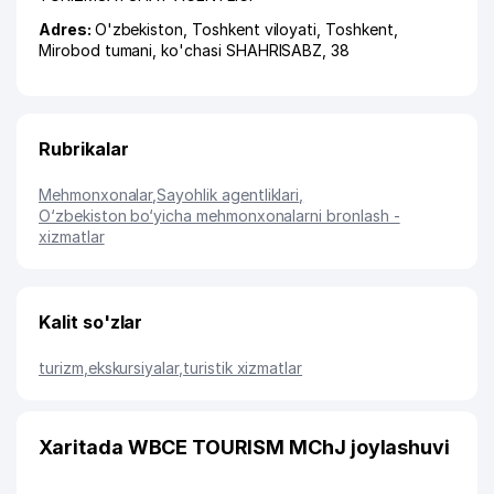
Adres:
O'zbekiston,
Toshkent viloyati
,
Toshkent
,
Mirobod tumani
,
ko'chasi SHAHRISABZ
, 38
Rubrikalar
Mehmonxonalar
,
Sayohlik agentliklari
,
O‘zbekiston bo‘yicha mehmonxonalarni bronlash -
xizmatlar
Kalit so'zlar
turizm
,
ekskursiyalar
,
turistik xizmatlar
Xaritada WBCE TOURISM MChJ joylashuvi