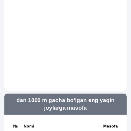
dan 1000 m gacha bo'lgan eng yaqin
joylarga masofa
№
Nomi
Masofa