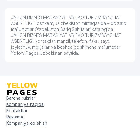
ADLEKS-ADVOKAT ADVOKATLIK
52
939 м
FIRMASI
JAHON BIZNES MADANIYAT VA EKO TURIZMSAYOHAT
AGENTLIGI Toshkent, O'zbekiston mintaqasida – dolzarb
53
GROSS AJ SUG'URTA KOMPANIYASI
949 м
ma’lumotlar O’zbekiston Sariq Sahifalari katalogida.
JAHON BIZNES MADANIYAT VA EKO TURIZMSAYOHAT
54
PASSTRANS MEDIA MChJ
951 м
AGENTLIGI: kontaktlar, manzil, telefon, faks, sayt,
joylashuv, mo’ljallar va boshqa qo’shimcha ma’lumotlar
EXCLUSIVE EDUCATION NODAVLAT
Yellow Pages Uzbekistan saytida.
55
957 м
TA'LIM MUASSASASI
56
TOSHSHAHARTRANSXIZMAT AJ
960 м
Barcha ruknlar
Kompaniya haqida
Kontaktlar
Reklama
Kompaniya qo'shish