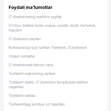
42
TOSHKENT SHAHRI MINTAQAVIY
812 м
дальше развиваюсь потихоньку😊
Foydali ma'lumotlar
FILIALI
Hamida 03.08.2026 12:45:39
O'ZBEKISTON SOG'LOM SAQLASH
O'zbekistonning mashhur saytlari
43
818 м
MUZEYI
O'lchov birliklari tizimi: massa, uzunlik, tezlik, ma'lumot,
maydon
44
INAGOMOV MILLIY TAOMLARI MChJ
841 м
O'zbekiston saytlari
45
GRAND TOUR VOYAGE MChJ
853 м
Kommunal (uy-joy) tariflari Toshkent, O‘zbekiston
MALON COMMERCE XUSUSIY
46
865 м
KORXONASI
Onlayn xizmatlar
47
GREAT SILKROAD TOURISM MChJ
877 м
O'zbekistonda benzin narxi
Toshkent metrosining xaritasi
48
BISH-SERVIS MChJ
911 м
Toshkent shahri, O'zbekiston favqulodda telefon
49
O'ZDONMAHSULOT AJ
912 м
raqamlari
50
ASIA INSHURANS MChJ
916 м
Toshkent xaritasi
O'ZBEKISTON RESPUBLIKASI ADLIYA
Toshkentdagi avtobus yo'nalishlari
51
924 м
VAZIRLIGI