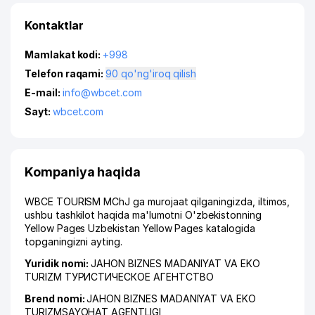
Kontaktlar
Mamlakat kodi:
+998
Telefon raqami:
90 qo'ng'iroq qilish
E-mail:
info@wbcet.com
Sayt:
wbcet.com
Kompaniya haqida
WBCE TOURISM MChJ ga murojaat qilganingizda, iltimos,
ushbu tashkilot haqida ma'lumotni O'zbekistonning
Yellow Pages Uzbekistan Yellow Pages katalogida
topganingizni ayting.
Yuridik nomi:
JAHON BIZNES MADANIYAT VA EKO
TURIZM ТУРИСТИЧЕСКОЕ АГЕНТСТВО
Brend nomi:
JAHON BIZNES MADANIYAT VA EKO
TURIZMSAYOHAT AGENTLIGI