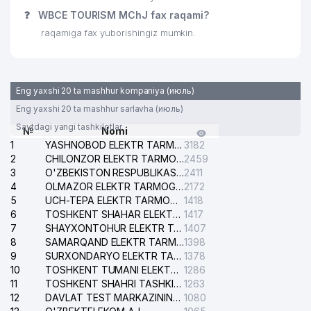
FANLAR AKADEMIYASI
❓
WBCE TOURISM MChJ fax raqami?
25
580 м
IMMUNOLOGIYA VA INSON
raqamiga fax yuborishingiz mumkin.
GENOMIKASI INSTITUTI
26
DELTA GLOBAL SOLUTIONS MChJ
622 м
TARIX INSTITUTI O'ZBEKISTON
Eng yaxshi 20 ta mashhur kompaniya (июль)
27
627 м
RESPUBLIKASI FANLAR AKADEMIYASI
Eng yaxshi 20 ta mashhur sarlavha (июль)
Saytdagi yangi tashkilotlar
28
UKRAINA ELChINONASI
647 м
№
Nomi
1
YASHNOBOD ELEKTR TARMOG'I NOSOZLIKLARI XIZMATI
3182
O'ZBEKISTON TASHQI ISHLAR
2
CHILONZOR ELEKTR TARMOG'I NOSOZLIK XIZMATI
2459
29
700 м
VAZIRLIGI
3
O'ZBEKISTON RESPUBLIKASI BOSH PROKURATURASI ISHONCH TELEFONI
2411
4
OLMAZOR ELEKTR TARMOG'I NOSOZLIKLARI XIZMATI
2172
30
ORIENTAL UNIVERSITETI
705 м
5
UCH-TEPA ELEKTR TARMOG'I NOSOZLIKLARI XIZMATI
1418
6
TOSHKENT SHAHAR ELEKTR TARMOQLARI KORXONASI AJ
1417
GABUROV EVGENIY MIHAYLOVICH
7
SHAYXONTOHUR ELEKTR TARMOG'I NOSOZLIKLARINI TUZATISH XIZMATI
1407
31
716 м
YAKKA TARTIBDAGI TADBIRKOR
8
SAMARQAND ELEKTR TARMOQLARI AJ
1398
9
SURXONDARYO ELEKTR TARMOQLARI AJ
1378
32
ELIUS MChJ
719 м
10
TOSHKENT TUMANI ELEKTR TARMOG'I AVARIYA XIZMATI
1286
11
TOSHKENT SHAHRI TASHKILOT TELEFONLARI HAQIDA MA'LUMOT BYUROSI
1263
IPAK YO'LI AITB MIRZO-ULUG'BEK
12
DAVLAT TEST MARKAZINING ISHONCH TELEFONLARI
1080
33
721 м
FILIALI AITB