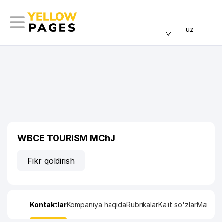
uz
WBCE TOURISM MChJ
Fikr qoldirish
Kontaktlar
Kompaniya haqida
Rubrikalar
Kalit so'zlar
Manzil x