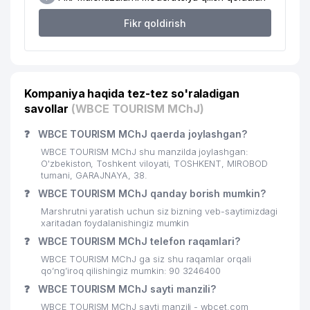
Fikr qoldirish
USPENSKIY NOMIDAGI RESPUBLIKA
18
IXTISOSLASHTIRILGAN MUSIQA
501 м
MAKTABI
19
DAV MChJ
502 м
Kompaniya haqida tez-tez so'raladigan
20
MUBORAK MChJ
511 м
savollar
(WBCE TOURISM MChJ)
21
ANALYTICS CONSULTING MChJ
518 м
❓
WBCE TOURISM MChJ qaerda joylashgan?
WBCE TOURISM MChJ shu manzilda joylashgan:
NOGIRONLARNI REABILITATSIA
O'zbekiston, Toshkent viloyati, TOSHKENT, MIROBOD
22
QILISH VA PROTEZLASH MILLIY
554 м
tumani, GARAJNAYA, 38.
MARKAZI FILIALI
❓
WBCE TOURISM MChJ qanday borish mumkin?
Marshrutni yaratish uchun siz bizning veb-saytimizdagi
23
SSP-MAROQAND UK
570 м
xaritadan foydalanishingiz mumkin
O'ZBEKISTON RESPUBLIKASI
❓
WBCE TOURISM MChJ telefon raqamlari?
PREZIDENT ADMINISTRASIYASI
24
572 м
WBCE TOURISM MChJ ga siz shu raqamlar orqali
QOSHIDAGI BOSH TIBBIY
qo’ng’iroq qilishingiz mumkin: 90 3246400
BOSHQARMA
❓
WBCE TOURISM MChJ sayti manzili?
O'ZBEKISTON RESPUBLIKASI
WBCE TOURISM MChJ sayti manzili - wbcet.com