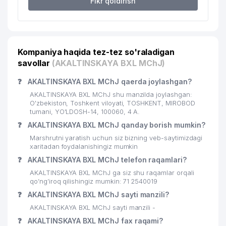
Fikr qoldirish
24
O'ZTEMIRYO'LKONTEYNER AJ
801 м
25
DARVOZA SAVDO MChJ
826 м
Kompaniya haqida tez-tez so'raladigan
O'ZBEKISTON RESPUBLIKASI
savollar
(AKALTINSKAYA BXL MChJ)
PREZIDENT ADMINISTRASIYASI
26
851 м
QOSHIDAGI BOSH TIBBIY
❓
AKALTINSKAYA BXL MChJ qaerda joylashgan?
BOSHQARMA
AKALTINSKAYA BXL MChJ shu manzilda joylashgan:
PREMIUM COFFEE SHEVCHENKO
O'zbekiston, Toshkent viloyati, TOSHKENT, MIROBOD
27
860 м
tumani, YO'LDOSH-14, 100060, 4 А.
MChJ
❓
AKALTINSKAYA BXL MChJ qanday borish mumkin?
NOGIRONLARNI REABILITATSIA
Marshrutni yaratish uchun siz bizning veb-saytimizdagi
28
QILISH VA PROTEZLASH MILLIY
887 м
xaritadan foydalanishingiz mumkin
MARKAZI FILIALI
❓
AKALTINSKAYA BXL MChJ telefon raqamlari?
29
O'ZVAGONTA'MIR AJ
907 м
AKALTINSKAYA BXL MChJ ga siz shu raqamlar orqali
qo’ng’iroq qilishingiz mumkin: 71 2540019
30
ANALYTICS CONSULTING MChJ
966 м
❓
AKALTINSKAYA BXL MChJ sayti manzili?
AKALTINSKAYA BXL MChJ sayti manzili -
O'ZBEKISTON RESPUBLIKASI
EKOLOGIYANI VA TABIATNI
❓
AKALTINSKAYA BXL MChJ fax raqami?
31
998 м