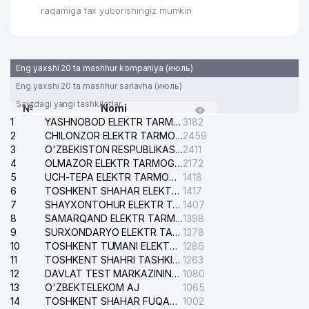
MUHOFAZA QILISH DAVLAT
raqamiga fax yuborishingiz mumkin.
QO'MITASI
Eng yaxshi 20 ta mashhur kompaniya (июль)
Eng yaxshi 20 ta mashhur sarlavha (июль)
Saytdagi yangi tashkilotlar
№
Nomi
1
YASHNOBOD ELEKTR TARMOG'I NOSOZLIKLARI XIZMATI
3182
2
CHILONZOR ELEKTR TARMOG'I NOSOZLIK XIZMATI
2459
3
O'ZBEKISTON RESPUBLIKASI BOSH PROKURATURASI ISHONCH TELEFONI
2411
4
OLMAZOR ELEKTR TARMOG'I NOSOZLIKLARI XIZMATI
2172
5
UCH-TEPA ELEKTR TARMOG'I NOSOZLIKLARI XIZMATI
1418
6
TOSHKENT SHAHAR ELEKTR TARMOQLARI KORXONASI AJ
1417
7
SHAYXONTOHUR ELEKTR TARMOG'I NOSOZLIKLARINI TUZATISH XIZMATI
1407
8
SAMARQAND ELEKTR TARMOQLARI AJ
1398
9
SURXONDARYO ELEKTR TARMOQLARI AJ
1378
10
TOSHKENT TUMANI ELEKTR TARMOG'I AVARIYA XIZMATI
1286
11
TOSHKENT SHAHRI TASHKILOT TELEFONLARI HAQIDA MA'LUMOT BYUROSI
1263
12
DAVLAT TEST MARKAZINING ISHONCH TELEFONLARI
1080
13
O'ZBEKTELEKOM AJ
1065
14
TOSHKENT SHAHAR FUQAROLIK ISHLARI BO'YICHA SUDI
1002