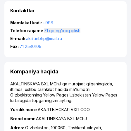
Kontaktlar
Mamlakat kodi:
+998
Telefon raqami:
71 qo'ng'iroq qilish
E-mail:
akaltinbhp@mail.ru
Fax:
71 2540109
Kompaniya haqida
AKALTINSKAYA BXL MChJ ga murojaat qilganingizda,
iltimos, ushbu tashkilot haqida ma'lumotni
O'zbekistonning Yellow Pages Uzbekistan Yellow Pages
katalogida topganingizni ayting.
Yuridik nomi:
АКАЛТЫНСКАЯ БХП ООО
Brend nomi:
AKALTINSKAYA BXL MChJ
Adres:
O'zbekiston, 100060,
Toshkent viloyati
,