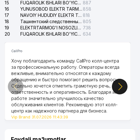
15
FUQAROLIK ISHLARI BO'YICHA YAKKASAROY TUMANLARARO SUDI
887
16
YUNUSOBOD ELEKTR TARMOG'I NOSOZLIKLARI XIZMATI
858
17
NAVOIY HUDUDIY ELEKTR TARMOQLARI KORXONASI AJ
818
18
Ташкентский следственный изолятор
805
19
ELEKTRTARMOG'I NOSOZLIKLARINI TO'ZATISH SERGELI XIZMATI
738
20
FUQAROLIK ISHLARI BO'YICHA UCH-TEPA TUMANI SUDI
634
CallPro
Хочу поблагодарить команду CallPro колл-центра
за профессиональную работу. Операторы всегда
вежливые, внимательно относятся к каждому
обращению и быстро помогают решить вопросы.
Отдельно хочется отметить грамотную речь,
ответственность и оперативность. Благодаря их
работе значительно улучшилось качество
обслуживания клиентов. Рекомендую этот колл-
центр как надежного партнера для бизнеса.
Vip Brand 31.07.2026 11:43:39
Foydali ma'lumotlar