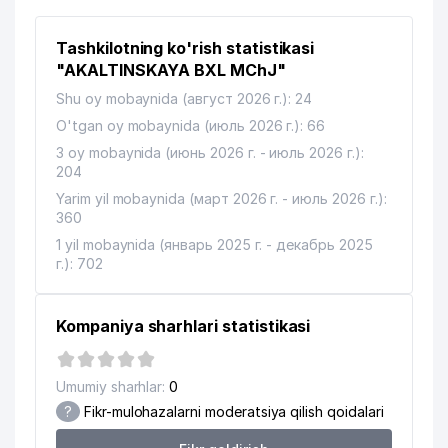
13
MIROBOD TUMANI HOKIMIYATI
566 м
Tashkilotning ko'rish statistikasi
14
"AKALTINSKAYA BXL MChJ"
GRAND TOUR VOYAGE MChJ
578 м
Shu oy mobaynida (август 2026 г.): 24
15
BAHTSIZ HODISALAR BYUROSI
580 м
O'tgan oy mobaynida (июль 2026 г.): 66
16
GIPROSTROYMOST MChJ
596 м
3 oy mobaynida (июнь 2026 г. - июль 2026 г.):
204
O'ZBEKISTON SOG'LOM SAQLASH
17
620 м
Yarim yil mobaynida (март 2026 г. - июль 2026 г.):
MUZEYI
360
18
YAPONIYA ELChINONASI
652 м
1 yil mobaynida (январь 2025 г. - декабрь 2025
г.): 702
19
AZIYA BESH SAVDO MChJ
661 м
20
GLAESER-ST MChJ
672 м
Kompaniya sharhlari statistikasi
21
INAGOMOV MILLIY TAOMLARI MChJ
730 м
Umumiy sharhlar:
0
22
ELIUS MChJ
749 м
?
Fikr-mulohazalarni moderatsiya qilish qoidalari
23
UKRAINA ELChINONASI
764 м