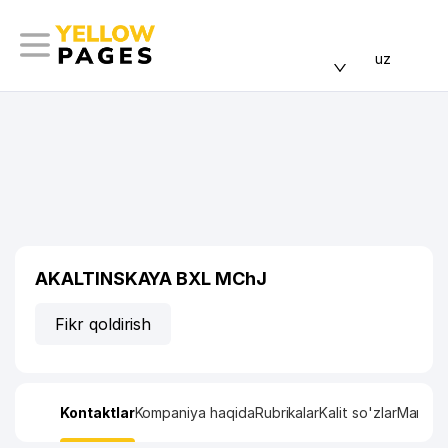
uz
AKALTINSKAYA BXL MChJ
Fikr qoldirish
Kontaktlar
Kompaniya haqida
Rubrikalar
Kalit so'zlar
Manzil x