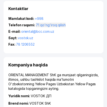
Kontaktlar
Mamlakat kodi:
+998
Telefon raqami:
71 qo'ng'iroq qilish
E-mail:
oriental@bcc.com.uz
Sayt:
vostok.uz
Fax:
78 1206552
Kompaniya haqida
ORIENTAL MANAGEMENT ShK ga murojaat qilganingizda,
iltimos, ushbu tashkilot haqida ma'lumotni
O'zbekistonning Yellow Pages Uzbekistan Yellow Pages
katalogida topganingizni ayting.
Yuridik nomi:
VOSTOK ДП
Brend nomi:
VOSTOK ShK