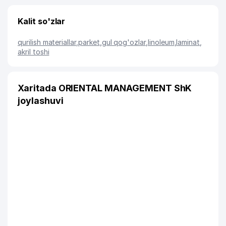
Kalit so'zlar
qurilish materiallar
,
parket
,
gul qog'ozlar
,
linoleum
,
laminat
,
akril toshi
Xaritada ORIENTAL MANAGEMENT ShK
joylashuvi