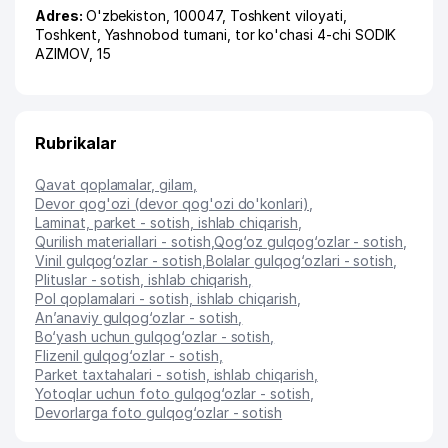
Adres:
O'zbekiston, 100047,
Toshkent viloyati
,
Toshkent
,
Yashnobod tumani
,
tor ko'chasi 4-chi SODIK
AZIMOV
, 15
Rubrikalar
Qavat qoplamalar, gilam
,
Devor qog'ozi (devor qog'ozi do'konlari)
,
Laminat, parket - sotish, ishlab chiqarish
,
Qurilish materiallari - sotish
,
Qog‘oz gulqog‘ozlar - sotish
,
Vinil gulqog‘ozlar - sotish
,
Bolalar gulqog‘ozlari - sotish
,
Plituslar - sotish, ishlab chiqarish
,
Pol qoplamalari - sotish, ishlab chiqarish
,
An’anaviy gulqog‘ozlar - sotish
,
Bo‘yash uchun gulqog‘ozlar - sotish
,
Flizenil gulqog‘ozlar - sotish
,
Parket taxtahalari - sotish, ishlab chiqarish
,
Yotoqlar uchun foto gulqog‘ozlar - sotish
,
Devorlarga foto gulqog‘ozlar - sotish