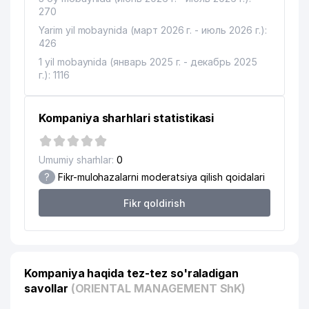
11
GRAND TOUR VOYAGE MChJ
405 м
270
Yarim yil mobaynida (март 2026 г. - июль 2026 г.):
TURKIYA RESPUBLIKASI
12
407 м
426
ELChINONASI
1 yil mobaynida (январь 2025 г. - декабрь 2025
MALON COMMERCE XUSUSIY
г.): 1116
13
410 м
KORXONASI
14
ELIUS MChJ
413 м
Kompaniya sharhlari statistikasi
15
GREAT SILKROAD TOURISM MChJ
416 м
Umumiy sharhlar:
0
INDONEZIA RESPUBLIKASI
16
425 м
?
Fikr-mulohazalarni moderatsiya qilish qoidalari
ELChINONASI
Fikr qoldirish
17
GLAESER-ST MChJ
430 м
18
ANALYTICS CONSULTING MChJ
434 м
19
AZIYA BESH SAVDO MChJ
436 м
Kompaniya haqida tez-tez so'raladigan
O'ZBEKISTON RESPUBLIKASI
savollar
(ORIENTAL MANAGEMENT ShK)
20
437 м
BOLALAR DAVLAT KUTUBXONASI