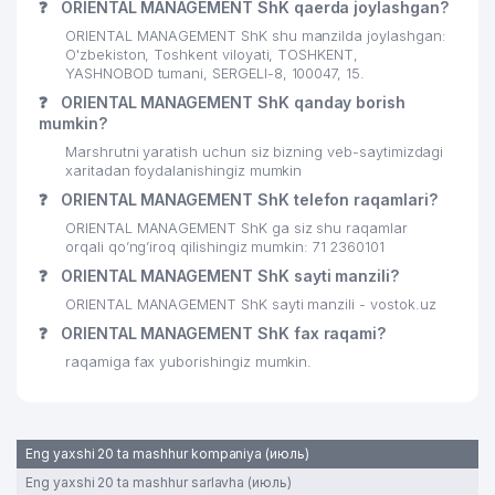
❓
ORIENTAL MANAGEMENT ShK qaerda joylashgan?
21
ASIA INSHURANS MChJ
450 м
ORIENTAL MANAGEMENT ShK shu manzilda joylashgan:
O'zbekiston, Toshkent viloyati, TOSHKENT,
O'ZBEKISTON RESPUBLIKA FANLAR
YASHNOBOD tumani, SERGELI-8, 100047, 15.
22
469 м
AKADEMIYASI
❓
ORIENTAL MANAGEMENT ShK qanday borish
mumkin?
O'ZBEKISTON RESPUBLIKASI BOSH
23
475 м
Marshrutni yaratish uchun siz bizning veb-saytimizdagi
PROKURATURASI
xaritadan foydalanishingiz mumkin
O'ZBEKISTON KOMPOZITORLAR
❓
ORIENTAL MANAGEMENT ShK telefon raqamlari?
24
495 м
UYUSHMASI
ORIENTAL MANAGEMENT ShK ga siz shu raqamlar
orqali qo’ng’iroq qilishingiz mumkin: 71 2360101
FRANTSIYA RESPUBLIKASI
25
500 м
❓
ORIENTAL MANAGEMENT ShK sayti manzili?
ELChINONASI
ORIENTAL MANAGEMENT ShK sayti manzili - vostok.uz
26
INAGOMOV MILLIY TAOMLARI MChJ
571 м
❓
ORIENTAL MANAGEMENT ShK fax raqami?
raqamiga fax yuborishingiz mumkin.
27
BAJARUVCHI MChJ
577 м
28
DAV MChJ
606 м
Eng yaxshi 20 ta mashhur kompaniya (июль)
O'ZBEKISTON RESPUBLIKASI
FANLAR AKADEMIYASI
Eng yaxshi 20 ta mashhur sarlavha (июль)
29
618 м