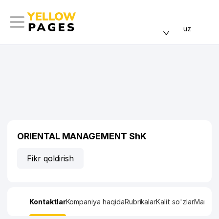
uz
ORIENTAL MANAGEMENT ShK
Fikr qoldirish
Kontaktlar
Kompaniya haqida
Rubrikalar
Kalit so'zlar
Manzil x