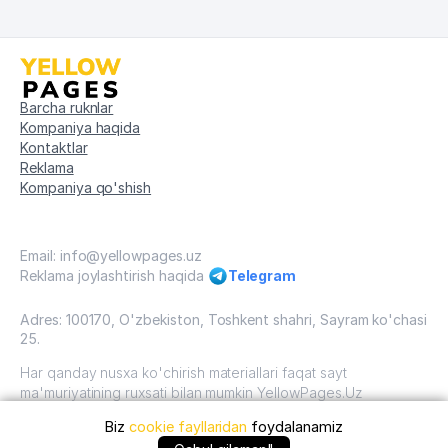
Barcha ruknlar
Kompaniya haqida
Kontaktlar
Reklama
Kompaniya qo'shish
Email: info@yellowpages.uz
Reklama joylashtirish haqida
Telegram
Adres: 100170, O'zbekiston, Toshkent shahri, Sayram ko'chasi
25.
Har qanday nusxa ko'chirish materiallari faqat sayt
ma'muriyatining ruxsati bilan mumkin YellowPages.Uz
Biz
cookie fayllaridan
foydalanamiz
O'zbekiston, 2009 - 2026 / O'zbekiston "sariq