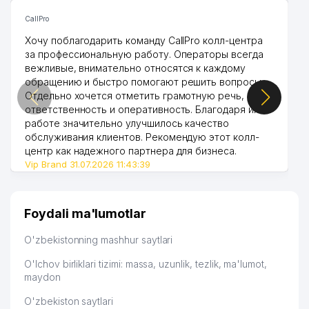
QISHLOQ QURILISH BANK ATB
39
TOSHKENT SHAHRI MINTAQAVIY
832 м
CallPro
FILIALI
Хочу поблагодарить команду CallPro колл-центра
40
CHATKAL MOUNTAINS MChJ
837 м
за профессиональную работу. Операторы всегда
вежливые, внимательно относятся к каждому
41
BUSINESS BOOK MChJ
845 м
обращению и быстро помогают решить вопросы.
Отдельно хочется отметить грамотную речь,
KRON TELEKOM NETVORK XUSUSIY
ответственность и оперативность. Благодаря их
42
897 м
KORXONASI
работе значительно улучшилось качество
обслуживания клиентов. Рекомендую этот колл-
43
BUROVA V.N. XUSUSIY KORXONASI
902 м
центр как надежного партнера для бизнеса.
Vip Brand 31.07.2026 11:43:39
44
O'ZDONMAHSULOT AJ
913 м
45
BRONUS MChJ
936 м
Foydali ma'lumotlar
O'zbekistonning mashhur saytlari
O'lchov birliklari tizimi: massa, uzunlik, tezlik, ma'lumot,
maydon
O'zbekiston saytlari