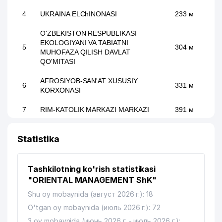
4
UKRAINA ELChINONASI
233 м
O'ZBEKISTON RESPUBLIKASI
EKOLOGIYANI VA TABIATNI
5
304 м
MUHOFAZA QILISH DAVLAT
QO'MITASI
AFROSIYOB-SAN'AT XUSUSIY
6
331 м
KORXONASI
7
RIM-KATOLIK MARKAZI MARKAZI
391 м
BELARUS RESPUBLIKASI
8
395 м
Statistika
ELChINONASI
O'ZBEKISTON SOG'LOM SAQLASH
9
400 м
MUZEYI
Tashkilotning ko'rish statistikasi
"ORIENTAL MANAGEMENT ShK"
USPENSKIY NOMIDAGI RESPUBLIKA
Shu oy mobaynida (август 2026 г.): 18
10
IXTISOSLASHTIRILGAN MUSIQA
401 м
MAKTABI
O'tgan oy mobaynida (июль 2026 г.): 72
3 oy mobaynida (июнь 2026 г. - июль 2026 г.):