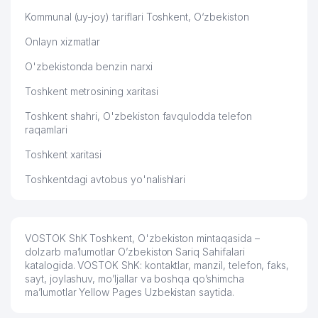
Kommunal (uy-joy) tariflari Toshkent, O‘zbekiston
Onlayn xizmatlar
O'zbekistonda benzin narxi
Toshkent metrosining xaritasi
Toshkent shahri, O'zbekiston favqulodda telefon
raqamlari
Toshkent xaritasi
Toshkentdagi avtobus yo'nalishlari
VOSTOK ShK Toshkent, O'zbekiston mintaqasida –
dolzarb ma’lumotlar O’zbekiston Sariq Sahifalari
katalogida. VOSTOK ShK: kontaktlar, manzil, telefon, faks,
sayt, joylashuv, mo’ljallar va boshqa qo’shimcha
ma’lumotlar Yellow Pages Uzbekistan saytida.