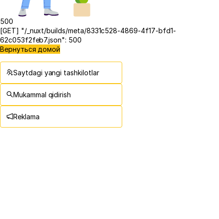
500
[GET] "/_nuxt/builds/meta/8331c528-4869-4f17-bfd1-
62c053f2feb7.json": 500
Вернуться домой
Saytdagi yangi tashkilotlar
Mukammal qidirish
Reklama