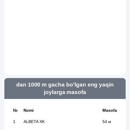
dan 1000 m gacha bo'lgan eng yaqin
joylarga masofa
№
Nomi
Masofa
1
ALBETA XK
54 м