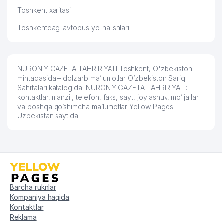
Toshkent xaritasi
52
YAPONIYA ELChINONASI
896 м
Toshkentdagi avtobus yo'nalishlari
53
GRAND TOUR VOYAGE MChJ
918 м
MALON COMMERCE XUSUSIY
54
931 м
KORXONASI
NURONIY GAZETA TAHRIRIYATI Toshkent, O'zbekiston
mintaqasida – dolzarb ma’lumotlar O’zbekiston Sariq
55
GREAT SILKROAD TOURISM MChJ
944 м
Sahifalari katalogida. NURONIY GAZETA TAHRIRIYATI:
kontaktlar, manzil, telefon, faks, sayt, joylashuv, mo’ljallar
56
BISH-SERVIS MChJ
950 м
va boshqa qo’shimcha ma’lumotlar Yellow Pages
Uzbekistan saytida.
57
TIAN TECHNOLOGY MChJ
955 м
58
ASIA INSHURANS MChJ
981 м
59
RIM-KATOLIK MARKAZI MARKAZI
995 м
Barcha ruknlar
Kompaniya haqida
Kontaktlar
Reklama