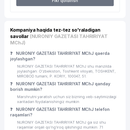
Fikr qoldirish
QO'MITASI
O'ZBEKISTON TASHQI ISHLAR
20
526 м
VAZIRLIGI
Kompaniya haqida tez-tez so'raladigan
O'ZBEKISTON RESPUBLIKASI
FANLAR AKADEMIYASI
savollar
(NURONIY GAZETASI TAHRIRIYAT
21
536 м
IMMUNOLOGIYA VA INSON
MChJ)
GENOMIKASI INSTITUTI
❓
NURONIY GAZETASI TAHRIRIYAT MChJ qaerda
O'ZBEKISTON RESPUBLIKASI
joylashgan?
22
538 м
BOLALAR DAVLAT KUTUBXONASI
NURONIY GAZETASI TAHRIRIYAT MChJ shu manzilda
joylashgan: O'zbekiston, Toshkent viloyati, TOSHKENT,
23
ANALYTICS CONSULTING MChJ
541 м
MIROBOD tumani, P. KORIY, 100047, 51.
❓
NURONIY GAZETASI TAHRIRIYAT MChJ qanday
TARIX INSTITUTI O'ZBEKISTON
24
564 м
borish mumkin?
RESPUBLIKASI FANLAR AKADEMIYASI
Marshrutni yaratish uchun siz bizning veb-saytimizdagi
xaritadan foydalanishingiz mumkin
25
DELTA GLOBAL SOLUTIONS MChJ
572 м
❓
NURONIY GAZETASI TAHRIRIYAT MChJ telefon
MINTAQAL ELEKTRIK TARMOQLARI
raqamlari?
26
578 м
AJ
NURONIY GAZETASI TAHRIRIYAT MChJ ga siz shu
raqamlar orqali qo’ng’iroq qilishingiz mumkin: 71