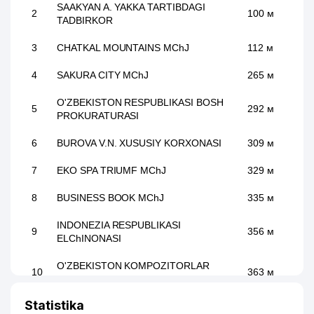
SAAKYAN A. YAKKA TARTIBDAGI
2
100 м
TADBIRKOR
3
CHATKAL MOUNTAINS MChJ
112 м
4
SAKURA CITY MChJ
265 м
O'ZBEKISTON RESPUBLIKASI BOSH
5
292 м
PROKURATURASI
6
BUROVA V.N. XUSUSIY KORXONASI
309 м
7
EKO SPA TRIUMF MChJ
329 м
8
BUSINESS BOOK MChJ
335 м
INDONEZIA RESPUBLIKASI
9
356 м
ELChINONASI
O'ZBEKISTON KOMPOZITORLAR
10
363 м
UYUSHMASI
Statistika
O'ZBEKISTON RESPUBLIKA FANLAR
11
367 м