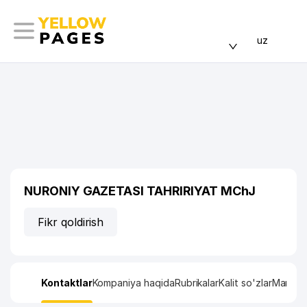
uz
NURONIY GAZETASI TAHRIRIYAT MChJ
Fikr qoldirish
Kontaktlar
Kompaniya haqida
Rubrikalar
Kalit so'zlar
Manzil x