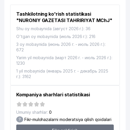
AKADEMIYASI
Tashkilotning ko'rish statistikasi
BELARUS RESPUBLIKASI
12
375 м
ELChINONASI
"NURONIY GAZETASI TAHRIRIYAT MChJ"
Shu oy mobaynida (август 2026 г.): 36
13
SSP-MAROQAND UK
380 м
O'tgan oy mobaynida (июль 2026 г.): 216
14
MUBORAK MChJ
396 м
3 oy mobaynida (июнь 2026 г. - июль 2026 г.):
672
TURKIYA RESPUBLIKASI
15
451 м
Yarim yil mobaynida (март 2026 г. - июль 2026 г.):
ELChINONASI
1230
FRANTSIYA RESPUBLIKASI
1 yil mobaynida (январь 2025 г. - декабрь 2025
16
453 м
ELChINONASI
г.): 3162
AFROSIYOB-SAN'AT XUSUSIY
17
455 м
KORXONASI
Kompaniya sharhlari statistikasi
18
DAV MChJ
456 м
Umumiy sharhlar:
0
O'ZBEKISTON RESPUBLIKASI
?
Fikr-mulohazalarni moderatsiya qilish qoidalari
EKOLOGIYANI VA TABIATNI
19
505 м
MUHOFAZA QILISH DAVLAT