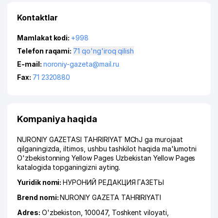
Kontaktlar
Mamlakat kodi:
+998
Telefon raqami:
71 qo'ng'iroq qilish
E-mail:
noroniy-gazeta@mail.ru
Fax:
71 2320880
Kompaniya haqida
NURONIY GAZETASI TAHRIRIYAT MChJ ga murojaat
qilganingizda, iltimos, ushbu tashkilot haqida ma'lumotni
O'zbekistonning Yellow Pages Uzbekistan Yellow Pages
katalogida topganingizni ayting.
Yuridik nomi:
НУРОНИЙ РЕДАКЦИЯ ГАЗЕТЫ
Brend nomi:
NURONIY GAZETA TAHRIRIYATI
Adres:
O'zbekiston, 100047,
Toshkent viloyati
,