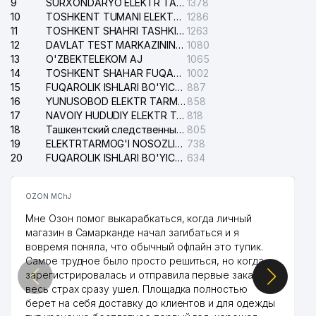
9
SURXONDARYO ELEKTR TARMOQLARI AJ
1378
10
TOSHKENT TUMANI ELEKTR TARMOG'I AVARIYA XIZMATI
1286
KRON TELEKOM NETVORK XUSUSIY
11
TOSHKENT SHAHRI TASHKILOT TELEFONLARI HAQIDA MA'LUMOT BYUROSI
1263
34
701 м
KORXONASI
12
DAVLAT TEST MARKAZINING ISHONCH TELEFONLARI
1080
13
O'ZBEKTELEKOM AJ
1065
O'ZBEKISTON RESPUBLIKASI ADLIYA
14
35
TOSHKENT SHAHAR FUQAROLIK ISHLARI BO'YICHA SUDI
1002
723 м
VAZIRLIGI
15
FUQAROLIK ISHLARI BO'YICHA YAKKASAROY TUMANLARARO SUDI
887
16
YUNUSOBOD ELEKTR TARMOG'I NOSOZLIKLARI XIZMATI
858
QISHLOQ QURILISH BANK ATB
17
NAVOIY HUDUDIY ELEKTR TARMOQLARI KORXONASI AJ
818
36
TOSHKENT SHAHRI MINTAQAVIY
732 м
18
Ташкентский следственный изолятор
805
FILIALI
19
ELEKTRTARMOG'I NOSOZLIKLARINI TO'ZATISH SERGELI XIZMATI
738
20
FUQAROLIK ISHLARI BO'YICHA UCH-TEPA TUMANI SUDI
634
37
UKRAINA ELChINONASI
735 м
38
ELIUS MChJ
761 м
OZON MChJ
EXCLUSIVE EDUCATION NODAVLAT
Мне Озон помог выкарабкаться, когда личный
39
762 м
TA'LIM MUASSASASI
магазин в Самарканде начал загибаться и я
вовремя поняла, что обычный офлайн это тупик.
YOSLAR OVOZI VA MOLODYOJ
Самое трудное было просто решиться, но когда
40
UZBEKISTANA GAZETALAR
821 м
зарегистрировалась и отправила первые заказы,
TAHRIRIYATI
весь страх сразу ушел. Площадка полностью
берет на себя доставку до клиентов и для одежды
41
O'ZDONMAHSULOT AJ
827 м