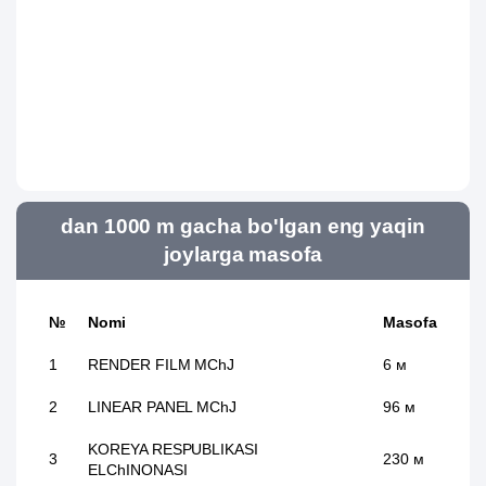
dan 1000 m gacha bo'lgan eng yaqin
joylarga masofa
№
Nomi
Masofa
1
RENDER FILM MChJ
6 м
2
LINEAR PANEL MChJ
96 м
KOREYA RESPUBLIKASI
3
230 м
ELChINONASI