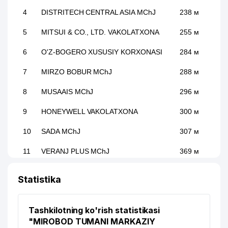
4
DISTRITECH CENTRAL ASIA MChJ
238 м
5
MITSUI & CO., LTD. VAKOLATXONA
255 м
6
O'Z-BOGERO XUSUSIY KORXONASI
284 м
7
MIRZO BOBUR MChJ
288 м
8
MUSAAIS MChJ
296 м
9
HONEYWELL VAKOLATXONA
300 м
10
SADA MChJ
307 м
11
VERANJ PLUS MChJ
369 м
BERLIN-CHEMIE MENARINI GROUP
12
378 м
Statistika
VAKOLATXONA
KHS GmbH TASHKENT
13
421 м
Tashkilotning ko'rish statistikasi
VAKOLATXONA
"MIROBOD TUMANI MARKAZIY