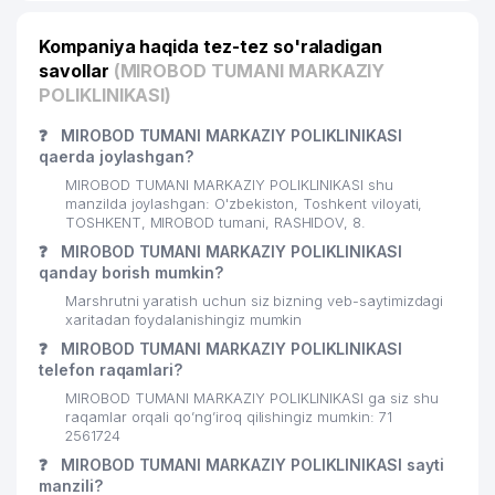
23
DAVLAT GEOLOGIYA MUZEYI
543 м
Kompaniya haqida tez-tez so'raladigan
24
ELSTAB MChJ
544 м
savollar
(MIROBOD TUMANI MARKAZIY
POLIKLINIKASI)
25
GOSGEOLINFORMCENTER DK
547 м
❓
MIROBOD TUMANI MARKAZIY POLIKLINIKASI
O'ZBEKISTON RESPUBLIKASI XALQ
qaerda joylashgan?
26
547 м
TA'LIMI VAZIRLIGI
MIROBOD TUMANI MARKAZIY POLIKLINIKASI shu
manzilda joylashgan: O'zbekiston, Toshkent viloyati,
27
GLOBAL-GAS MChJ
549 м
TOSHKENT, MIROBOD tumani, RASHIDOV, 8.
❓
MIROBOD TUMANI MARKAZIY POLIKLINIKASI
28
BETA MChJ
578 м
qanday borish mumkin?
Marshrutni yaratish uchun siz bizning veb-saytimizdagi
29
DORI-DARMON DORIXONA № 1 AK
580 м
xaritadan foydalanishingiz mumkin
O'ZBEKISTON RESPUBLIKASI ICHKI
❓
MIROBOD TUMANI MARKAZIY POLIKLINIKASI
30
624 м
ISHLAR VAZIRLIGI
telefon raqamlari?
MIROBOD TUMANI MARKAZIY POLIKLINIKASI ga siz shu
31
GIZA FASHION HOUSE MChJ
628 м
raqamlar orqali qo’ng’iroq qilishingiz mumkin: 71
2561724
A.NAVOIY NOMLI DAVLAT AKADEMIK
32
637 м
❓
MIROBOD TUMANI MARKAZIY POLIKLINIKASI sayti
KATTA OPERA VA BALET TEATRI
manzili?