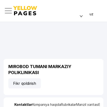
uz
MIROBOD TUMANI MARKAZIY
POLIKLINIKASI
Fikr qoldirish
Kontaktlar
Kompaniya haqida
Rubrikalar
Manzil xaritasi
Stati