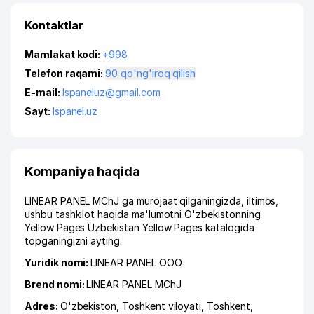
Kontaktlar
Mamlakat kodi:
+998
Telefon raqami:
90 qo'ng'iroq qilish
E-mail:
lspaneluz@gmail.com
Sayt:
lspanel.uz
Kompaniya haqida
LINEAR PANEL MChJ ga murojaat qilganingizda, iltimos,
ushbu tashkilot haqida ma'lumotni O'zbekistonning
Yellow Pages Uzbekistan Yellow Pages katalogida
topganingizni ayting.
Yuridik nomi:
LINEAR PANEL ООО
Brend nomi:
LINEAR PANEL MChJ
Adres:
O'zbekiston,
Toshkent viloyati
,
Toshkent
,