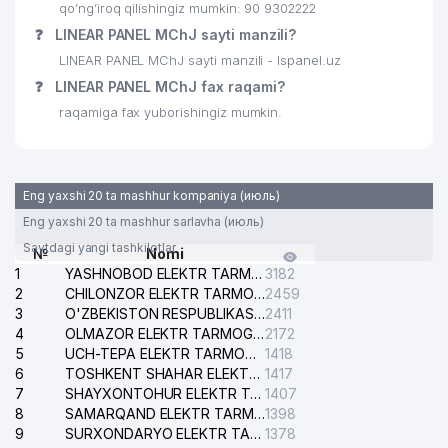
28
GRAND INTER BUILDING MChJ
171 м
qo’ng’iroq qilishingiz mumkin: 90 9302222
❓
LINEAR PANEL MChJ sayti manzili?
29
ANVAR FARM SERVIS MChJ
172 м
LINEAR PANEL MChJ sayti manzili - lspanel.uz
KOREYA RESPUBLIKASI
❓
LINEAR PANEL MChJ fax raqami?
30
191 м
ELChINONASI
raqamiga fax yuborishingiz mumkin.
MR. ENGLISH NODAVLAT TA'LIM
31
193 м
MUASSASASI
Eng yaxshi 20 ta mashhur kompaniya (июль)
GLENMARK PHARMACEUTICALS
32
196 м
LTD. VAKOLATXONA
Eng yaxshi 20 ta mashhur sarlavha (июль)
Saytdagi yangi tashkilotlar
№
Nomi
UNIVERSAL LOGISTIC COMPANY
33
197 м
1
YASHNOBOD ELEKTR TARMOG'I NOSOZLIKLARI XIZMATI
3182
MChJ
2
CHILONZOR ELEKTR TARMOG'I NOSOZLIK XIZMATI
2459
3
O'ZBEKISTON RESPUBLIKASI BOSH PROKURATURASI ISHONCH TELEFONI
2411
34
ATE MChJ
206 м
4
OLMAZOR ELEKTR TARMOG'I NOSOZLIKLARI XIZMATI
2172
5
UCH-TEPA ELEKTR TARMOG'I NOSOZLIKLARI XIZMATI
1418
35
ATS №252/256
207 м
6
TOSHKENT SHAHAR ELEKTR TARMOQLARI KORXONASI AJ
1417
7
36
INTURSERVIS MChJ
SHAYXONTOHUR ELEKTR TARMOG'I NOSOZLIKLARINI TUZATISH XIZMATI
1407
209 м
8
SAMARQAND ELEKTR TARMOQLARI AJ
1398
37
SADA MChJ
213 м
9
SURXONDARYO ELEKTR TARMOQLARI AJ
1378