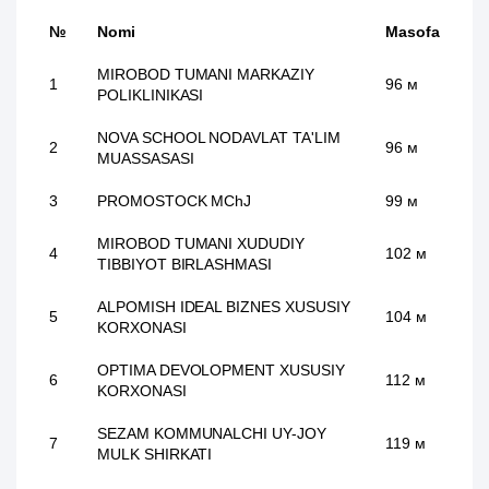
№
Nomi
Masofa
MIROBOD TUMANI MARKAZIY
1
96 м
POLIKLINIKASI
NOVA SCHOOL NODAVLAT TA'LIM
2
96 м
MUASSASASI
3
PROMOSTOCK MChJ
99 м
MIROBOD TUMANI XUDUDIY
4
102 м
TIBBIYOT BIRLASHMASI
ALPOMISH IDEAL BIZNES XUSUSIY
5
104 м
KORXONASI
OPTIMA DEVOLOPMENT XUSUSIY
6
112 м
KORXONASI
SEZAM KOMMUNALCHI UY-JOY
7
119 м
MULK SHIRKATI