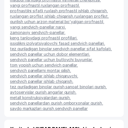
yangi profnastil
,
ruxlangan profnastil
,
profnastilni sifatli ruxlash
,
profnastil ishlab chiqarish
,
ruxlangan proflist ishlab chiqarish
,
ruxlangan proflist
,
qurilish uchun arzon material
,
bo'yalgan profnastil
,
yangi sendvich-panellar narxi
,
zamonaviy sendvich-panellar
,
keng tanlovdagi profnastil profillari
,
issiqlikni izolyatsiyalovchi fasad sendvich panellari
,
tez quriladigan binolar
,
sendvich panellar sifat kafolati
,
sendvich panellar uchun dobor elementlari
,
sendvich panellar uchun butlovchi buyumlar
,
tom yopish uchun sendvich panellar
,
sendvich panellarni montaj qilish
,
sendvich panellar ishlab chiqaruvchi
,
sendvich panellar ishlab chiqarish
,
tez quriladigan binolar qurish
,
sanoat binolari qurish
,
avtoservislar qurish
,
angarlar qurish
,
metall konstruksiyalardan qurish
,
sendvich panellardan qurish
,
omborxonalar qurish
,
savdo markazlari qurish
,
sendvich panellar