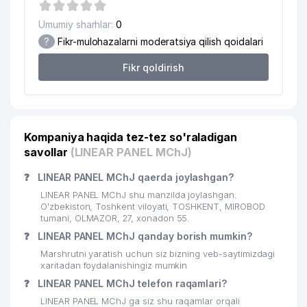
18
ALGIMED MChJ
160 м
Umumiy sharhlar:
0
EVER NEURO PHARMA GmbH
19
161 м
?
Fikr-mulohazalarni moderatsiya qilish qoidalari
VAKOLATXONA
Fikr qoldirish
EXCELLENT SWEET PRODUCT
20
162 м
XUSUSIY KORXONASI
21
GLAXO SMITH KLINE VAKOLATXONA
163 м
Kompaniya haqida tez-tez so'raladigan
22
MSC TASHKENT ShK
165 м
savollar
(LINEAR PANEL MChJ)
23
UNIPHARM INC. VAKOLATXONA
165 м
❓
LINEAR PANEL MChJ qaerda joylashgan?
24
NRG MEDIA GROUP MChJ
168 м
LINEAR PANEL MChJ shu manzilda joylashgan:
O'zbekiston, Toshkent viloyati, TOSHKENT, MIROBOD
GAMMA-ELEKTRO XUSUSIY
tumani, OLMAZOR, 27, xonadon 55.
25
168 м
KORXONASI
❓
LINEAR PANEL MChJ qanday borish mumkin?
Marshrutni yaratish uchun siz bizning veb-saytimizdagi
26
SCHUCO VAKOLATXONA
169 м
xaritadan foydalanishingiz mumkin
❓
LINEAR PANEL MChJ telefon raqamlari?
27
AMICO TASHKENT MChJ
171 м
LINEAR PANEL MChJ ga siz shu raqamlar orqali