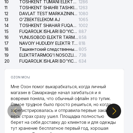
10
TOSHKENT TUMANI ELEKTR TARMOG'I AVARIYA XIZMATI
1286
38
DILNORA KOMMUNAL MChJ
216 м
11
TOSHKENT SHAHRI TASHKILOT TELEFONLARI HAQIDA MA'LUMOT BYUROSI
1263
12
DAVLAT TEST MARKAZINING ISHONCH TELEFONLARI
1080
BEEF AND VEAL XUSUSIY
13
O'ZBEKTELEKOM AJ
1065
39
216 м
KORXONASI
14
TOSHKENT SHAHAR FUQAROLIK ISHLARI BO'YICHA SUDI
1002
15
FUQAROLIK ISHLARI BO'YICHA YAKKASAROY TUMANLARARO SUDI
887
40
AFROSIYOB MAHALLA QO'MITASI
217 м
16
YUNUSOBOD ELEKTR TARMOG'I NOSOZLIKLARI XIZMATI
858
17
NAVOIY HUDUDIY ELEKTR TARMOQLARI KORXONASI AJ
818
41
MEDELA COEPTIS MChJ
217 м
18
Ташкентский следственный изолятор
805
19
ELEKTRTARMOG'I NOSOZLIKLARINI TO'ZATISH SERGELI XIZMATI
738
42
HONEYWELL VAKOLATXONA
218 м
20
FUQAROLIK ISHLARI BO'YICHA UCH-TEPA TUMANI SUDI
634
43
AVTOTRAIN-LOGISTICS MChJ
218 м
OZON MChJ
44
XIMAVTOMATIKA MChJ
219 м
Мне Озон помог выкарабкаться, когда личный
магазин в Самарканде начал загибаться и я
SUMITOMO CORPORATION
45
219 м
вовремя поняла, что обычный офлайн это тупик.
VAKOLATXONA
Самое трудное было просто решиться, но когда
зарегистрировалась и отправила первые заказы,
46
BOLALAR BOG'CHASI №389
220 м
весь страх сразу ушел. Площадка полностью
берет на себя доставку до клиентов и для одежды
47
LIGHT FLIGHT TOUR MChJ
222 м
тут хранение бесплатное первый год, хорошая