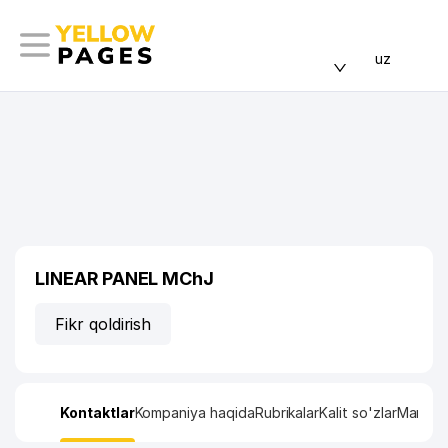
uz
LINEAR PANEL MChJ
Fikr qoldirish
Kontaktlar
Kompaniya haqida
Rubrikalar
Kalit so'zlar
Manzil x