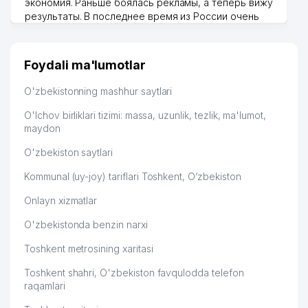
экономия. Раньше боялась рекламы, а теперь вижу
48
FLORA SERVICE MChJ
223 м
результаты. В последнее время из России очень
SHOHIDA KOMMUNAL SERVIS UY-
много заказывают, а вначале только по
49
224 м
JOY MULK SHIRKATI
Узбекистану брали, но вяло. Удалось раскрутиться,
дальше развиваюсь потихоньку😊
Foydali ma'lumotlar
RAM DIS TICARET A.S.M.
Hamida 03.08.2026 12:45:39
50
229 м
VAKOLATXONA
O'zbekistonning mashhur saytlari
51
BRAVO PHARMA XK MChJ
230 м
O'lchov birliklari tizimi: massa, uzunlik, tezlik, ma'lumot,
maydon
52
SEVEN STUDIO MChJ
232 м
O'zbekiston saytlari
SHAHMUROV G.A YAKKA
53
233 м
TARTIBDAGI TADBIRKOR
Kommunal (uy-joy) tariflari Toshkent, O‘zbekiston
Onlayn xizmatlar
ZINUROVA YAKKA TARTIBDAGI
54
235 м
TADBIRKOR
O'zbekistonda benzin narxi
55
IBRAHIM ASIA MChJ
236 м
Toshkent metrosining xaritasi
MEZON ILM NODAVLAT TA'LIM
Toshkent shahri, O'zbekiston favqulodda telefon
56
243 м
MUASSASASI
raqamlari