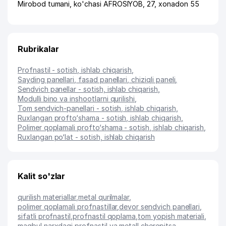
Mirobod tumani
,
ko'chasi AFROSIYOB
, 27, xonadon 55
Rubrikalar
Profnastil - sotish, ishlab chiqarish
,
Sayding panellari, fasad panellari, chiziqli paneli
,
Sendvich panellar - sotish, ishlab chiqarish
,
Modulli bino va inshootlarni qurilishi
,
Tom sendvich-panellari - sotish, ishlab chiqarish
,
Ruxlangan profto‘shama - sotish, ishlab chiqarish
,
Polimer qoplamali profto‘shama - sotish, ishlab chiqarish
,
Ruxlangan po‘lat - sotish, ishlab chiqarish
Kalit so'zlar
qurilish materiallar
,
metal qurilmalar
,
polimer qoplamali profnastillar
,
devor sendvich panellari
,
sifatli profnastil
,
profnastil qoplama
,
tom yopish materiali
,
maqbul narxdagi profnastil va metall cherepitsa
,