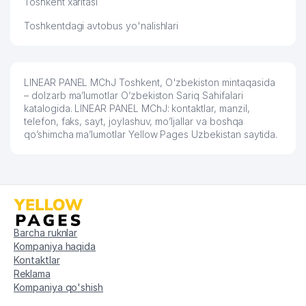
57
PHOTOPRINT MChJ
250 м
Toshkent xaritasi
Toshkentdagi avtobus yo'nalishlari
LEPINA ILONA BORISOVNA YAKKA
58
251 м
TARTIBDAGI TADBIRKOR
59
TAKE EAT MChJ
251 м
LINEAR PANEL MChJ Toshkent, O'zbekiston mintaqasida
60
KADIRI INPES LTD MChJ
268 м
– dolzarb ma’lumotlar O’zbekiston Sariq Sahifalari
katalogida. LINEAR PANEL MChJ: kontaktlar, manzil,
61
EKO MODERN SERVIS MChJ
278 м
telefon, faks, sayt, joylashuv, mo’ljallar va boshqa
qo’shimcha ma’lumotlar Yellow Pages Uzbekistan saytida.
BUYUK SARVINOZ KOMMUNAL
62
279 м
SERVIS UY-JOY MULK SHIRKATI
63
VERANJ PLUS MChJ
281 м
64
DEM-DELUX MChJ
282 м
Barcha ruknlar
65
OPTIMAL AESTHETICS TRADE MChJ
284 м
Kompaniya haqida
Kontaktlar
66
MUSAAIS MChJ
284 м
Reklama
Kompaniya qo'shish
67
ALFA DREAMS GROUP MChJ
291 м