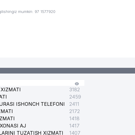
ilishingiz mumkin: 97 1577920
XIZMATI
3182
ATI
2459
URASI ISHONCH TELEFONI
2411
ZMATI
2172
IZMATI
1418
XONASI AJ
1417
ARINI TUZATISH XIZMATI
1407