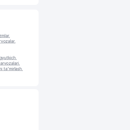
zmlar
,
rvozalar
,
gyutkich
,
arvozalari
,
i ta'mirlash
,