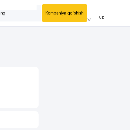
ang
Kompaniya qo'shish
uz