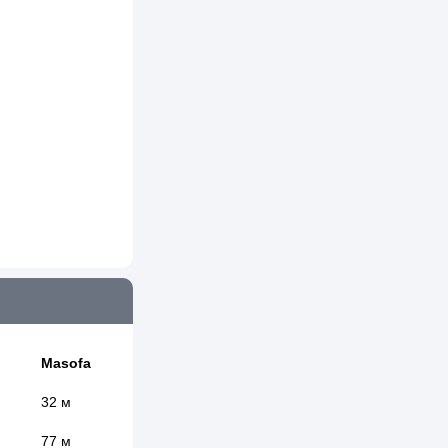
Masofa
32 м
77 м