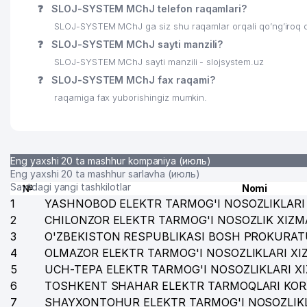
❓
SLOJ-SYSTEM MChJ telefon raqamlari?
26
DREAM STAR PARTNERS GROUP MChJ
SLOJ-SYSTEM MChJ ga siz shu raqamlar orqali qo’ng’iroq q
❓
SLOJ-SYSTEM MChJ sayti manzili?
27
LANGO TRADING MChJ
SLOJ-SYSTEM MChJ sayti manzili - slojsystem.uz
28
MASTER PLYUS XUSUSIY KORXONASI
❓
SLOJ-SYSTEM MChJ fax raqami?
raqamiga fax yuborishingiz mumkin.
29
BRAND MANAGER MChJ
30
KLASSIK GOLD DOOR MChJ
31
GLORIA MAX MChJ
Eng yaxshi 20 ta mashhur kompaniya (июль)
Eng yaxshi 20 ta mashhur sarlavha (июль)
32
HOLOS MChJ
Saytdagi yangi tashkilotlar
№
Nomi
1
YASHNOBOD ELEKTR TARMOG'I NOSOZLIKLARI 
33
CORE ENGINEERING MChJ
2
CHILONZOR ELEKTR TARMOG'I NOSOZLIK XIZM
3
O'ZBEKISTON RESPUBLIKASI BOSH PROKURAT
34
ART HOTELS MChJ
4
OLMAZOR ELEKTR TARMOG'I NOSOZLIKLARI XI
35
ESPRIT DU TRAITE MChJ
5
UCH-TEPA ELEKTR TARMOG'I NOSOZLIKLARI X
6
TOSHKENT SHAHAR ELEKTR TARMOQLARI KOR
36
ANDIJONKABEL QK AJ
7
SHAYXONTOHUR ELEKTR TARMOG'I NOSOZLIKL