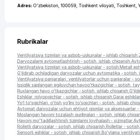
Adres:
O'zbekiston, 100059,
Toshkent viloyati
,
Toshkent
,
Rubrikalar
Ventilyatsiya tizimlari va asbob-uskunalar - ishlab chiqarish
,
Darvozalarni avtomatlashtirish - sotish, ishlab chiqarish
,
Avto
Ventilyatsiya tizimlari va asbob-uskunalar - sotish
,
Metall esh
G‘ildirab ochiladigan darvozalar uchun avtomatika - sotish, 
Ventilyatsiya panjaralari, ventilyatorlar uchun panjaralar - so
Issiqlik saqlangan egiluvchan havoo‘tkazgichlar - sotish, ta
Ruxlangan havo o‘tkazgichlar - sotish, ishlab chiqarish
,
G‘ild
Eshiklar, rolyopqichlar - sotish, ishlab chiqarish
,
Garaj eshikla
Yo‘l to‘sqichlari, o‘tish yo‘lini to‘sqichlari - sotish, ishlab chiq
Avtomat darvozalar uchun ehtiyot qismlar va aksessuarlar - s
Moslangan havoni tozalash qurilmalari - sotish, ishlab chiqar
Havoni mo‘’tadillashtirish tizimlarini loyihalash - xizmatlar
,
Avt
Rolletli darvozalar - sotish, ishlab chiqarish
,
Rolletlar - sotish
Sensorli eshiklar - sotish, ishlab chiqarish
,
Bo‘ylama ventilyato