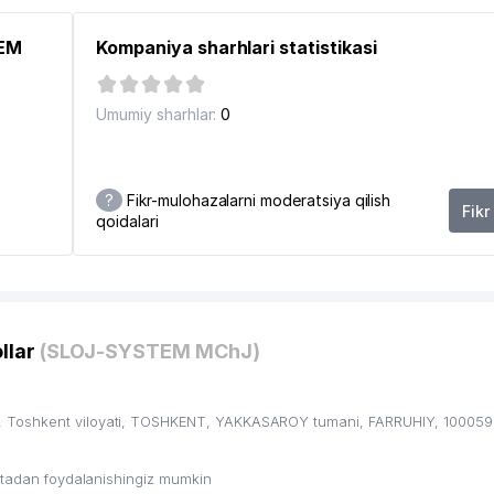
TEM
Kompaniya sharhlari statistikasi
SONLI IXTISOSLASHGAN MAKTAB
SI
Umumiy sharhlar:
0
?
Fikr-mulohazalarni moderatsiya qilish
Fikr
qoidalari
llar
(SLOJ-SYSTEM MChJ)
 Toshkent viloyati, TOSHKENT, YAKKASAROY tumani, FARRUHIY, 100059,
ritadan foydalanishingiz mumkin