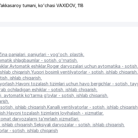
Yakkasaroy tumani
,
ko'chasi VAXIDOV
, 118
Zina panjalari, panjurlari - yog'och, plastik
,
matik shlagbaumlar - sotish, o'rnatish
,
iklar
,
Avtomatik eshiklar
,
Roger darvozalari uchun avtomatika - sotish
ishlab chiqarish
,
Yuqori bosimli ventilyatorlar - sotish, ishlab chiqarish
tish, ishlab chiqarish
,
yyorlash
,
Havoni tozalash tizimlari uchun havo bergichlar - sotish, tay
irab ochiladigan eshiklar - sotish, ishlab chiqarish
,
ri, avtomatik ko‘tarma g‘ovlar - sotish, ishlab chiqarish
,
arish
,
otish, ishlab chiqarish
,
Kanalli ventilyatorlar - sotish, ishlab chiqarish
ish
,
Havoni tozalash tizimlarini loyihalash - xizmatlar
,
omat darvozalarni ta’mirlash xizmatlari
,
, ishlab chiqarish
,
Seksiyali darvozalar - sotish, ishlab chiqarish
,
rlar - sotish, ishlab chiqarish