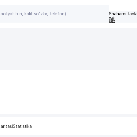
Shaharni tanl
aritasi
Statistika