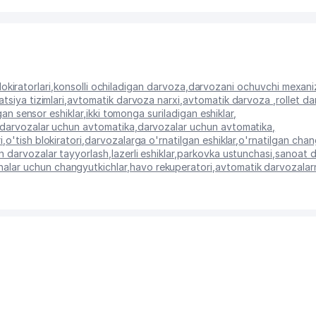
lokiratorlari
,
konsolli ochiladigan darvoza
,
darvozani ochuvchi mexani
tsiya tizimlari
,
avtomatik darvoza narxi
,
avtomatik darvoza
,
rollet da
gan sensor eshiklar
,
ikki tomonga suriladigan eshiklar
,
i darvozalar uchun avtomatika
,
darvozalar uchun avtomatika
,
i
,
o'tish blokiratori
,
darvozalarga o'rnatilgan eshiklar
,
o'rnatilgan chan
an darvozalar tayyorlash
,
lazerli eshiklar
,
parkovka ustunchasi
,
sanoat d
lar uchun changyutkichlar
,
havo rekuperatori
,
avtomatik darvozalarn