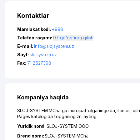
Kontaktlar
Mamlakat kodi:
+998
Telefon raqami:
97 qo'ng'iroq qilish
E-mail:
info@slojsystem.uz
Sayt:
slojsystem.uz
Fax:
71 2527398
Kompaniya haqida
SLOJ-SYSTEM MChJ ga murojaat qilganingizda, iltimos, ush
Pages katalogida topganingizni ayting.
Yuridik nomi:
SLOJ-SYSTEM ООО
Brend nomi:
SLOJ-SYSTEM MChJ