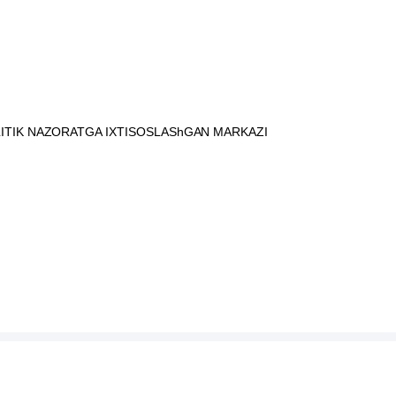
LITIK NAZORATGA IXTISOSLAShGAN MARKAZI
YAKKASAROY FILIALI