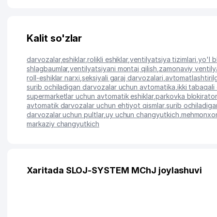
Kalit so'zlar
darvozalar
,
eshiklar
,
rolikli eshiklar
,
ventilyatsiya tizimlari
,
yo'l b
shlagbaumlar
,
ventilyatsiyani montaj qilish
,
zamonaviy ventilya
roll-eshiklar narxi
,
seksiyali garaj darvozalari
,
avtomatlashtiril
surib ochiladigan darvozalar uchun avtomatika
,
ikki tabaqal
supermarketlar uchun avtomatik eshiklar
,
parkovka blokirator
avtomatik darvozalar uchun ehtiyot qismlar
,
surib ochiladig
darvozalar uchun pultlar
,
uy uchun changyutkich
,
mehmonxona
markaziy changyutkich
Xaritada SLOJ-SYSTEM MChJ joylashuvi