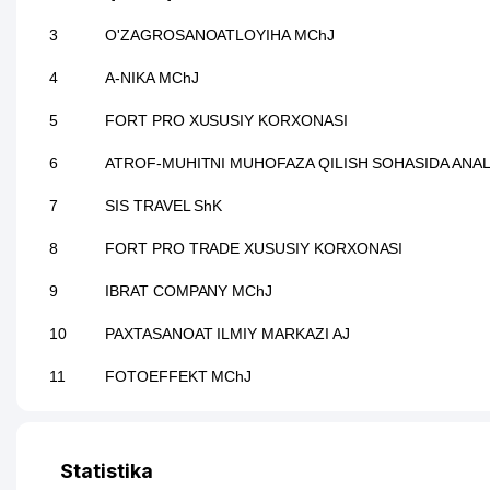
3
O'ZAGROSANOATLOYIHA MChJ
4
A-NIKA MChJ
5
FORT PRO XUSUSIY KORXONASI
6
ATROF-MUHITNI MUHOFAZA QILISH SOHASIDA ANA
7
SIS TRAVEL ShK
8
FORT PRO TRADE XUSUSIY KORXONASI
9
IBRAT COMPANY MChJ
10
PAXTASANOAT ILMIY MARKAZI AJ
11
FOTOEFFEKT MChJ
12
DAVR BANK XUSUSIY AKSIYADORLIK TIJORAT BANK 
13
MARCO POLO CENTRAL ASIA TRAVEL MChJ
Statistika