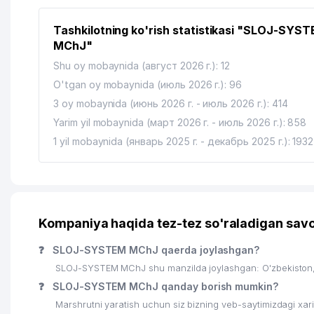
14
MARCO POLO TRANSPORTATION MChJ
Tashkilotning ko'rish statistikasi "SLOJ-SYS
15
IMKONIYATI CHEKLANGAN BOLALAR UCHUN 25-chi 
MChJ"
16
ROSSIYA FEDERASIYASINING SAVDO VAKOLATXONA
Shu oy mobaynida (август 2026 г.): 12
O'tgan oy mobaynida (июль 2026 г.): 96
17
KEY SOLUTIONS MChJ
3 oy mobaynida (июнь 2026 г. - июль 2026 г.): 414
18
CORRIDA FOOD OILAVIY KORXONASI
Yarim yil mobaynida (март 2026 г. - июль 2026 г.): 858
1 yil mobaynida (январь 2025 г. - декабрь 2025 г.): 1932
19
ADVANTOUR XUSUSIY KORXONASI
20
GLOBAL IMPEX MChJ
21
ONLINE TICKET SERVICE COMPANY MChJ
Kompaniya haqida tez-tez so'raladigan savo
22
HIGH STAND TOURS MChJ
❓
SLOJ-SYSTEM MChJ qaerda joylashgan?
23
SAFO TIBBIYOT MChJ
SLOJ-SYSTEM MChJ shu manzilda joylashgan: O'zbekiston,
24
DIAMOND DENTAL CARE MChJ
❓
SLOJ-SYSTEM MChJ qanday borish mumkin?
Marshrutni yaratish uchun siz bizning veb-saytimizdagi xa
25
OCEAN-SEEFOOD MChJ