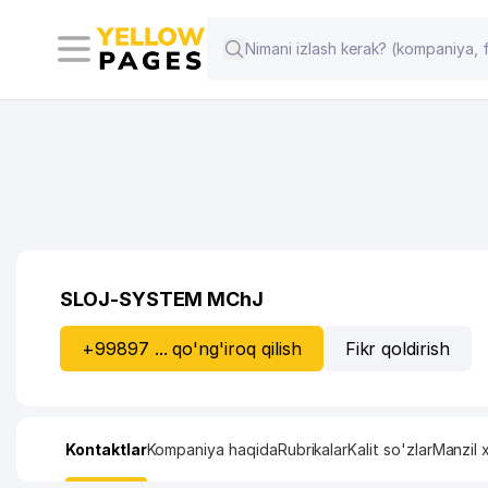
SLOJ-SYSTEM MChJ
+99897 ... qo'ng'iroq qilish
Fikr qoldirish
Kontaktlar
Kompaniya haqida
Rubrikalar
Kalit so'zlar
Manzil x