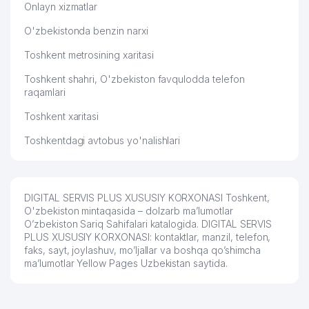
Onlayn xizmatlar
ATROF-MUHITNI MUHOFAZA QILISH
59
SOHASIDA ANALITIK NAZORATGA
698 м
O'zbekistonda benzin narxi
IXTISOSLAShGAN MARKAZI
Toshkent metrosining xaritasi
60
SIS TRAVEL ShK
700 м
Toshkent shahri, O'zbekiston favqulodda telefon
raqamlari
AJANTA PHARMA LTD.
61
709 м
VAKOLATXONA
Toshkent xaritasi
62
IPLUS MChJ
720 м
Toshkentdagi avtobus yo'nalishlari
CHINA PETROLEUM TECHNOLOGY
63
& DEVELOPMENT CORPORATION
721 м
VAKOLATXONA
DIGITAL SERVIS PLUS XUSUSIY KORXONASI Toshkent,
O'zbekiston mintaqasida – dolzarb ma’lumotlar
EASTERN OILGAS SERVICE XK
64
723 м
O’zbekiston Sariq Sahifalari katalogida. DIGITAL SERVIS
MChJ
PLUS XUSUSIY KORXONASI: kontaktlar, manzil, telefon,
faks, sayt, joylashuv, mo’ljallar va boshqa qo’shimcha
FORT PRO TRADE XUSUSIY
65
729 м
ma’lumotlar Yellow Pages Uzbekistan saytida.
KORXONASI
66
PAXTASANOAT ILMIY MARKAZI AJ
737 м