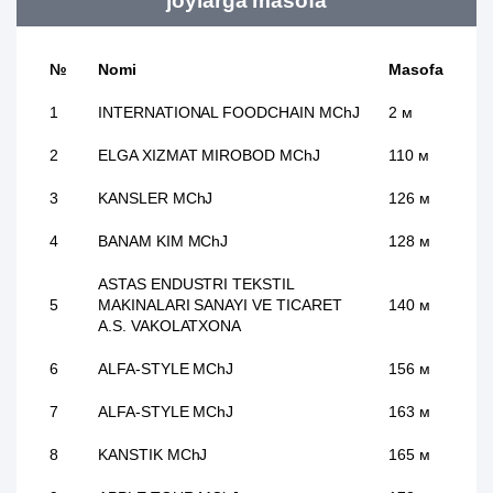
joylarga masofa
№
Nomi
Masofa
1
INTERNATIONAL FOODCHAIN MChJ
2 м
2
ELGA XIZMAT MIROBOD MChJ
110 м
3
KANSLER MChJ
126 м
4
BANAM KIM MChJ
128 м
ASTAS ENDUSTRI TEKSTIL
5
MAKINALARI SANAYI VE TICARET
140 м
A.S. VAKOLATXONA
6
ALFA-STYLE MChJ
156 м
7
ALFA-STYLE MChJ
163 м
8
KANSTIK MChJ
165 м