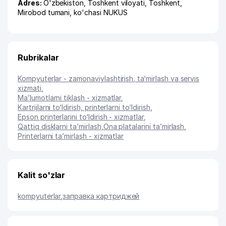
Adres:
O'zbekiston,
Toshkent viloyati
,
Toshkent
,
Mirobod tumani
,
ko'chasi NUKUS
Rubrikalar
Kompyuterlar - zamonaviylashtirish, ta‘mirlash va servis
xizmati
,
Ma’lumotlarni tiklash - xizmatlar
,
Kartrijlarni to‘ldirish, printerlarni to‘ldirish
,
Epson printerlarini to‘ldirish - xizmatlar
,
Qattiq disklarni ta’mirlash
,
Ona platalarini ta’mirlash
,
Printerlarni ta’mirlash - xizmatlar
Kalit so'zlar
kompyuterlar
,
заправка картриджей