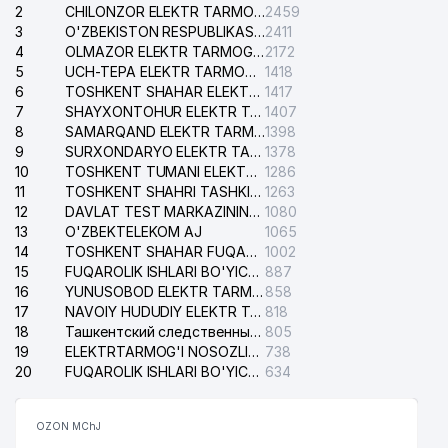
38
ACCENT TRADE MChJ
539 м
2
CHILONZOR ELEKTR TARMOG'I NOSOZLIK XIZMATI
2459
3
O'ZBEKISTON RESPUBLIKASI BOSH PROKURATURASI ISHONCH TELEFONI
2411
39
BADR PLUS MChJ
540 м
4
OLMAZOR ELEKTR TARMOG'I NOSOZLIKLARI XIZMATI
2172
5
UCH-TEPA ELEKTR TARMOG'I NOSOZLIKLARI XIZMATI
1418
ABBOTT LABORATORIES SA XK
40
542 м
6
TOSHKENT SHAHAR ELEKTR TARMOQLARI KORXONASI AJ
1417
VAKOLATXONA
7
SHAYXONTOHUR ELEKTR TARMOG'I NOSOZLIKLARINI TUZATISH XIZMATI
1407
8
SAMARQAND ELEKTR TARMOQLARI AJ
1398
41
DARVOZA SAVDO MChJ
546 м
9
SURXONDARYO ELEKTR TARMOQLARI AJ
1378
10
TOSHKENT TUMANI ELEKTR TARMOG'I AVARIYA XIZMATI
1286
42
MERI POPPINS MChJ
548 м
11
TOSHKENT SHAHRI TASHKILOT TELEFONLARI HAQIDA MA'LUMOT BYUROSI
1263
12
DAVLAT TEST MARKAZINING ISHONCH TELEFONLARI
1080
43
BABY PRO INTERNATIONAL MChJ
595 м
13
O'ZBEKTELEKOM AJ
1065
14
TOSHKENT SHAHAR FUQAROLIK ISHLARI BO'YICHA SUDI
1002
44
GLORIA MAX MChJ
615 м
15
FUQAROLIK ISHLARI BO'YICHA YAKKASAROY TUMANLARARO SUDI
887
16
YUNUSOBOD ELEKTR TARMOG'I NOSOZLIKLARI XIZMATI
858
O'ZBEKISTON RESPUBLIKASI
17
45
VAZIRLAR MAHKAMASI HUZURIDAGI
NAVOIY HUDUDIY ELEKTR TARMOQLARI KORXONASI AJ
818
620 м
RESPUBLIKA YO'L JAMGARMASI
18
Ташкентский следственный изолятор
805
19
ELEKTRTARMOG'I NOSOZLIKLARINI TO'ZATISH SERGELI XIZMATI
738
46
CENTRAL ASIA TRAVEL MChJ
621 м
20
FUQAROLIK ISHLARI BO'YICHA UCH-TEPA TUMANI SUDI
634
47
FINCE AND TAX SOLUTIONS MChJ
628 м
OZON MChJ
48
ELITE FARM ORGANIC MChJ
636 м