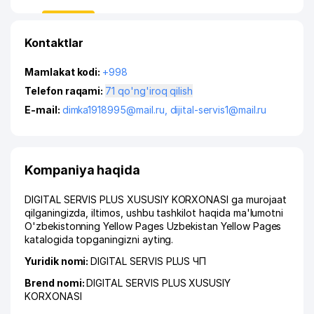
Kontaktlar
Mamlakat kodi:
+998
Telefon raqami:
71 qo'ng'iroq qilish
E-mail:
dimka1918995@mail.ru
,
dijital-servis1@mail.ru
Kompaniya haqida
DIGITAL SERVIS PLUS XUSUSIY KORXONASI ga murojaat
qilganingizda, iltimos, ushbu tashkilot haqida ma'lumotni
O'zbekistonning Yellow Pages Uzbekistan Yellow Pages
katalogida topganingizni ayting.
Yuridik nomi:
DIGITAL SERVIS PLUS ЧП
Brend nomi:
DIGITAL SERVIS PLUS XUSUSIY
KORXONASI