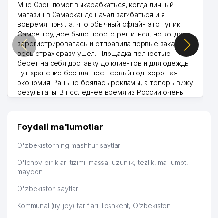
Мне Озон помог выкарабкаться, когда личный
магазин в Самарканде начал загибаться и я
49
LANGO TRADING MChJ
652 м
вовремя поняла, что обычный офлайн это тупик.
Самое трудное было просто решиться, но когда
50
FOTOEFFEKT MChJ
652 м
зарегистрировалась и отправила первые заказы,
весь страх сразу ушел. Площадка полностью
ROSSIYA FEDERASIYASINING
51
664 м
берет на себя доставку до клиентов и для одежды
SAVDO VAKOLATXONASI
тут хранение бесплатное первый год, хорошая
экономия. Раньше боялась рекламы, а теперь вижу
52
LANISEL MChJ
665 м
результаты. В последнее время из России очень
много заказывают, а вначале только по
53
NUMERO XUSUSIY KORXONASI
666 м
Узбекистану брали, но вяло. Удалось раскрутиться,
дальше развиваюсь потихоньку😊
54
IBRAT COMPANY MChJ
675 м
Foydali ma'lumotlar
Hamida 03.08.2026 12:45:39
55
DIAMOND DENTAL CARE MChJ
676 м
O'zbekistonning mashhur saytlari
56
GLOBAL IMPEX MChJ
684 м
O'lchov birliklari tizimi: massa, uzunlik, tezlik, ma'lumot,
maydon
CONTINENTAL FOOD BUSINES
57
686 м
O'zbekiston saytlari
XUSUSIY KORXONASI
Kommunal (uy-joy) tariflari Toshkent, O‘zbekiston
58
PRIMAVERA MChJ
696 м