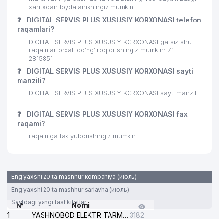
xaritadan foydalanishingiz mumkin
29
ИП Филютович Валерия Николаевна
477 м
❓
DIGITAL SERVIS PLUS XUSUSIY KORXONASI telefon
raqamlari?
30
FUSION FOOD MChJ
486 м
DIGITAL SERVIS PLUS XUSUSIY KORXONASI ga siz shu
MASTER PLYUS XUSUSIY
raqamlar orqali qo’ng’iroq qilishingiz mumkin: 71
31
496 м
KORXONASI
2815851
❓
DIGITAL SERVIS PLUS XUSUSIY KORXONASI sayti
32
PREMIUM SPORT GROUP MChJ
503 м
manzili?
DIGITAL SERVIS PLUS XUSUSIY KORXONASI sayti manzili
HUAWEI TECH INVESTMENT
33
508 м
-
TASHKENT XK MChJ
❓
DIGITAL SERVIS PLUS XUSUSIY KORXONASI fax
raqami?
34
INGO-UZBEKISTAN AJ
510 м
raqamiga fax yuborishingiz mumkin.
35
MIRZO BOBUR MChJ
513 м
SOYUZTRANSLINK EXPEDITION
36
514 м
MChJ
Eng yaxshi 20 ta mashhur kompaniya (июль)
Eng yaxshi 20 ta mashhur sarlavha (июль)
ONLINE TICKET SERVICE COMPANY
37
536 м
MChJ
Saytdagi yangi tashkilotlar
№
Nomi
1
YASHNOBOD ELEKTR TARMOG'I NOSOZLIKLARI XIZMATI
3182