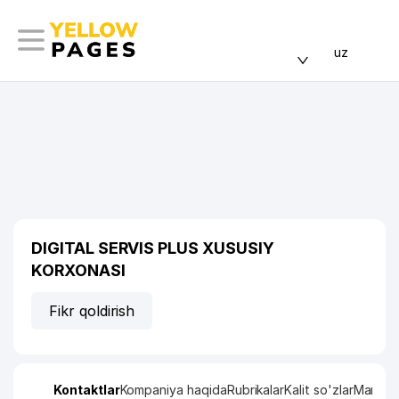
uz
DIGITAL SERVIS PLUS XUSUSIY
KORXONASI
Fikr qoldirish
Kontaktlar
Kompaniya haqida
Rubrikalar
Kalit so'zlar
Manzil x