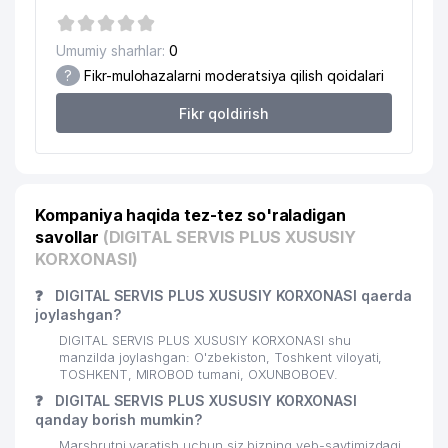
MIROBOD TUMANI
19
402 м
PROKURATURASI
Umumiy sharhlar:
0
?
Fikr-mulohazalarni moderatsiya qilish qoidalari
20
ITALHEAT GROUP MChJ
417 м
Fikr qoldirish
21
USPENSKIY KAFEDRAL SOBORI
422 м
22
KVINTA PRINT MChJ
423 м
23
ISMOIL-A MChJ
430 м
Kompaniya haqida tez-tez so'raladigan
savollar
(DIGITAL SERVIS PLUS XUSUSIY
DREAM STAR PARTNERS GROUP
24
442 м
MChJ
KORXONASI)
EAST STARK-TV XUSUSIY
❓
DIGITAL SERVIS PLUS XUSUSIY KORXONASI qaerda
25
452 м
KORXONASI
joylashgan?
DIGITAL SERVIS PLUS XUSUSIY KORXONASI shu
26
IGEX ASIA MChJ
463 м
manzilda joylashgan: O'zbekiston, Toshkent viloyati,
TOSHKENT, MIROBOD tumani, OXUNBOBOEV.
27
DST SERVICE MChJ
464 м
❓
DIGITAL SERVIS PLUS XUSUSIY KORXONASI
qanday borish mumkin?
28
GLOBAL LOGISTICS SYSTEMS MChJ
465 м
Marshrutni yaratish uchun siz bizning veb-saytimizdagi