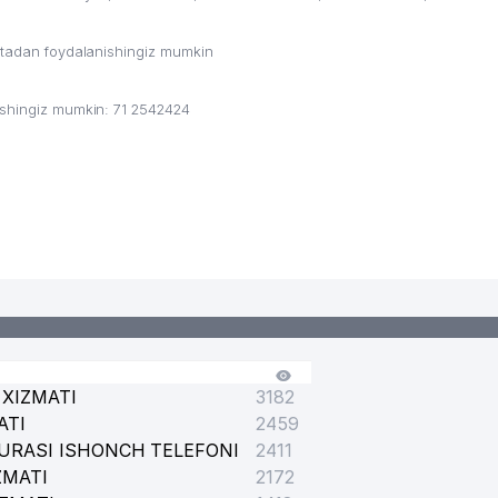
ritadan foydalanishingiz mumkin
ishingiz mumkin: 71 2542424
XIZMATI
3182
ATI
2459
URASI ISHONCH TELEFONI
2411
ZMATI
2172