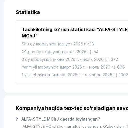
13
ASTAS ENDUSTRI TEKSTIL MAKINALARI SANAYI VE 
Statistika
14
KARPOS GROUP XUSUSIY KORXONASI
Tashkilotning ko'rish statistikasi "ALFA-STYLE
15
ATLANTIDA TRAVEL MChJ
MChJ"
16
APPLE TOUR MChJ
Shu oy mobaynida (август 2026 г.): 18
O'tgan oy mobaynida (июль 2026 г.): 54
17
BGK INTERNATIONAL COMPANY MChJ
3 oy mobaynida (июнь 2026 г. - июль 2026 г.): 372
18
GLOBAL LOGISTICS SYSTEMS MChJ
Yarim yil mobaynida (март 2026 г. - июль 2026 г.): 606
1 yil mobaynida (январь 2025 г. - декабрь 2025 г.): 100
19
INGO-UZBEKISTAN AJ
20
BADR PLUS MChJ
21
MIROBOD TUMANI PROKURATURASI
Kompaniya haqida tez-tez so'raladigan savo
22
ABBOTT LABORATORIES SA XK VAKOLATXONA
❓
ALFA-STYLE MChJ qaerda joylashgan?
23
MERI POPPINS MChJ
ALFA-STYLE MChJ shu manzilda joylashgan: O'zbekiston, 