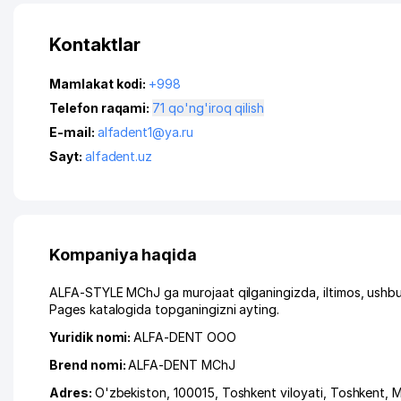
Kontaktlar
Mamlakat kodi:
+998
Telefon raqami:
71 qo'ng'iroq qilish
E-mail:
alfadent1@ya.ru
Sayt:
alfadent.uz
Kompaniya haqida
ALFA-STYLE MChJ ga murojaat qilganingizda, iltimos, ushbu
Pages katalogida topganingizni ayting.
Yuridik nomi:
ALFA-DENT ООО
Brend nomi:
ALFA-DENT MChJ
Adres:
O'zbekiston, 100015,
Toshkent viloyati
,
Toshkent
,
M