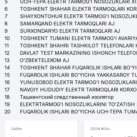
5
UCH-TEPA ELEKTR TARMOG'I NOSOZLIKLARI X
6
TOSHKENT SHAHAR ELEKTR TARMOQLARI KOR
36
ESPRIT DU TRAITE MChJ
7
SHAYXONTOHUR ELEKTR TARMOG'I NOSOZLIKL
37
ELITE FARM ORGANIC MChJ
8
SAMARQAND ELEKTR TARMOQLARI AJ
9
SURXONDARYO ELEKTR TARMOQLARI AJ
38
CONTINENTAL FOOD BUSINES XUSUSIY KORXONAS
10
TOSHKENT TUMANI ELEKTR TARMOG'I AVARIYA
11
TOSHKENT SHAHRI TASHKILOT TELEFONLARI 
39
O'ZBEKISTON RESPUBLIKASI VAZIRLAR MAHKAMAS
12
DAVLAT TEST MARKAZINING ISHONCH TELEFO
40
AJANTA PHARMA LTD. VAKOLATXONA
13
O'ZBEKTELEKOM AJ
14
TOSHKENT SHAHAR FUQAROLIK ISHLARI BO'Y
41
ACCENT TRADE MChJ
15
FUQAROLIK ISHLARI BO'YICHA YAKKASAROY 
16
YUNUSOBOD ELEKTR TARMOG'I NOSOZLIKLARI
42
ИП Филютович Валерия Николаевна
17
NAVOIY HUDUDIY ELEKTR TARMOQLARI KORXO
43
DARVOZA SAVDO MChJ
18
Ташкентский следственный изолятор
19
ELEKTRTARMOG'I NOSOZLIKLARINI TO'ZATISH 
44
PREMIUM SPORT GROUP MChJ
20
FUQAROLIK ISHLARI BO'YICHA UCH-TEPA TUM
45
DREAM STAR PARTNERS GROUP MChJ
CallPro
OZON MChJ
46
MIRZO BOBUR MChJ