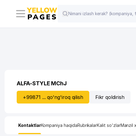
ALFA-STYLE MChJ
+99871 ... qo'ng'iroq qilish
Fikr qoldirish
Kontaktlar
Kompaniya haqida
Rubrikalar
Kalit so'zlar
Manzil x