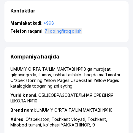
Kontaktlar
Mamlakat kodi:
+998
Telefon raqami:
71 qo'ng'iroq qilish
Kompaniya haqida
UMUMIY O'RTA TA'LIM MAKTABI №110 ga murojaat
qilganingizda, iltimos, ushbu tashkilot haqida ma'lumotni
O'zbekistonning Yellow Pages Uzbekistan Yellow Pages
katalogida topganingizni ayting.
Yuridik nomi:
ОБЩЕОБРАЗОВАТЕЛЬНАЯ СРЕДНЯЯ
ШКОЛА №110
Brend nomi:
UMUMIY O'RTA TA'LIM MAKTABI №110
Adres:
O'zbekiston,
Toshkent viloyati
,
Toshkent
,
Mirobod tumani
,
ko'chasi YAKKACHINOR
, 9