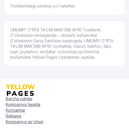
Toshkentdagi avtobus yo'nalishlari
O'ZBEKISTON RESPUBLIKASI ICHKI
57
811 м
ISHLAR VAZIRLIGI
58
TIAN TECHNOLOGY MChJ
812 м
UMUMIY O'RTA TA'LIM MAKTABI №110 Toshkent,
O'ZBEKISTON MILLIY AXBOROT
O'zbekiston mintaqasida – dolzarb ma’lumotlar
59
816 м
AGENTLIGI - O'zA
O’zbekiston Sariq Sahifalari katalogida. UMUMIY O'RTA
TA'LIM MAKTABI №110: kontaktlar, manzil, telefon, faks,
60
EKO SPA TRIUMF MChJ
819 м
sayt, joylashuv, mo’ljallar va boshqa qo’shimcha
ma’lumotlar Yellow Pages Uzbekistan saytida.
61
LANISEL MChJ
820 м
QULMATOVA DILDORA XAMZAYEVNA
62
824 м
YAKKA TARTIBDAGI TADBIRKOR
O'ZBEKISTON RESPUBLIKASI ADLIYA
63
838 м
VAZIRLIGI
Barcha ruknlar
Kompaniya haqida
O'ZBEKISTON RESPUBLIKASI
Kontaktlar
FANLAR AKADEMIYASI
64
858 м
Reklama
IMMUNOLOGIYA VA INSON
Kompaniya qo'shish
GENOMIKASI INSTITUTI