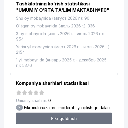
Tashkilotning ko'rish statistikasi
12
ELSTAB MChJ
479 м
"UMUMIY O'RTA TA'LIM MAKTABI №110"
Shu oy mobaynida (август 2026 г.): 90
13
MINERAL RESURSLAR INSTITUTI DK
479 м
O'tgan oy mobaynida (июль 2026 г.): 336
14
GOSGEOLINFORMCENTER DK
481 м
3 oy mobaynida (июнь 2026 г. - июль 2026 г.):
954
15
MITSUI & CO., LTD. VAKOLATXONA
490 м
Yarim yil mobaynida (март 2026 г. - июль 2026 г.):
2154
16
ISSIQLIKELEKTRLOYIHA AJ
520 м
1 yil mobaynida (январь 2025 г. - декабрь 2025
17
HONEYWELL VAKOLATXONA
525 м
г.): 5376
18
BEGIZODA DENTAL PLUS MChJ
532 м
Kompaniya sharhlari statistikasi
19
SADA MChJ
538 м
BERLIN-CHEMIE MENARINI GROUP
Umumiy sharhlar:
0
20
544 м
VAKOLATXONA
?
Fikr-mulohazalarni moderatsiya qilish qoidalari
21
BETA MChJ
548 м
Fikr qoldirish
A.NAVOIY NOMLI DAVLAT AKADEMIK