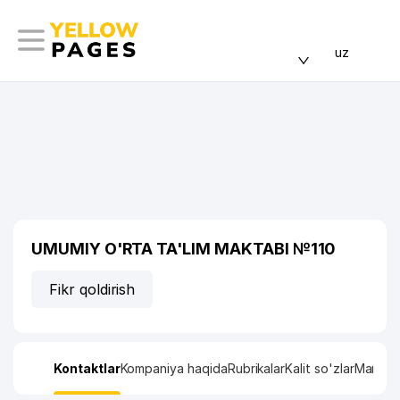
uz
UMUMIY O'RTA TA'LIM MAKTABI №110
Fikr qoldirish
Kontaktlar
Kompaniya haqida
Rubrikalar
Kalit so'zlar
Manzil x