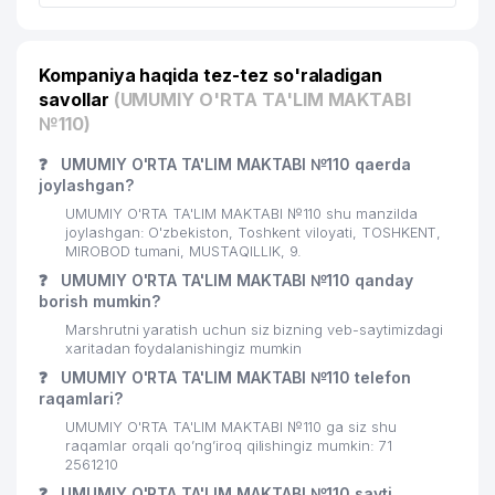
22
553 м
KATTA OPERA VA BALET TEATRI
23
GLOBAL PASSERVIS QK MChJ
556 м
Kompaniya haqida tez-tez so'raladigan
savollar
(UMUMIY O'RTA TA'LIM MAKTABI
EXCLUSIVE EDUCATION NODAVLAT
24
565 м
TA'LIM MUASSASASI
№110)
KHS GmbH TASHKENT
❓
UMUMIY O'RTA TA'LIM MAKTABI №110 qaerda
25
569 м
VAKOLATXONA
joylashgan?
UMUMIY O'RTA TA'LIM MAKTABI №110 shu manzilda
KRON TELEKOM NETVORK XUSUSIY
joylashgan: O'zbekiston, Toshkent viloyati, TOSHKENT,
26
574 м
KORXONASI
MIROBOD tumani, MUSTAQILLIK, 9.
❓
UMUMIY O'RTA TA'LIM MAKTABI №110 qanday
27
O'ZDONMAHSULOT AJ
582 м
borish mumkin?
Marshrutni yaratish uchun siz bizning veb-saytimizdagi
28
VERANJ PLUS MChJ
597 м
xaritadan foydalanishingiz mumkin
❓
29
UMUMIY O'RTA TA'LIM MAKTABI №110 telefon
GLOBAL-GAS MChJ
598 м
raqamlari?
30
ADVERTISING GUIDE MChJ
606 м
UMUMIY O'RTA TA'LIM MAKTABI №110 ga siz shu
raqamlar orqali qo’ng’iroq qilishingiz mumkin: 71
31
ANGELS FOOD HOLDING MChJ
619 м
2561210
❓
UMUMIY O'RTA TA'LIM MAKTABI №110 sayti