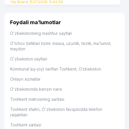
46
O'ZREPORT MChJ
741 м
Vip Brand 31.07.2026 11:43:39
47
HAEJIN NEW WORLD MChJ
751 м
Foydali ma'lumotlar
48
ART PRESS CO., LTD. MChJ
783 м
O'zbekistonning mashhur saytlari
TARIX INSTITUTI O'ZBEKISTON
49
789 м
RESPUBLIKASI FANLAR AKADEMIYASI
O'lchov birliklari tizimi: massa, uzunlik, tezlik, ma'lumot,
maydon
50
GIZA FASHION HOUSE MChJ
789 м
O'zbekiston saytlari
51
SSP-MAROQAND UK
790 м
Kommunal (uy-joy) tariflari Toshkent, O‘zbekiston
52
MUBORAK MChJ
796 м
Onlayn xizmatlar
53
UNIVERSAL-PRESS-MEDIA MChJ
797 м
O'zbekistonda benzin narxi
SHARQ NASHRIYOTI MATBUOT
54
801 м
Toshkent metrosining xaritasi
AKSIYADORLIK JAMIYATI
Toshkent shahri, O'zbekiston favqulodda telefon
55
BUSINESS BOOK MChJ
809 м
raqamlari
56
BADIY KO'RGAZMALAR DIREKSIYASI
810 м
Toshkent xaritasi