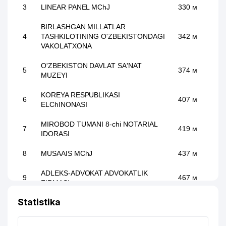
3
LINEAR PANEL MChJ
330 м
BIRLASHGAN MILLATLAR
4
TASHKILOTINING O'ZBEKISTONDAGI
342 м
VAKOLATXONA
O'ZBEKISTON DAVLAT SA'NAT
5
374 м
MUZEYI
KOREYA RESPUBLIKASI
6
407 м
ELChINONASI
MIROBOD TUMANI 8-chi NOTARIAL
7
419 м
IDORASI
8
MUSAAIS MChJ
437 м
ADLEKS-ADVOKAT ADVOKATLIK
9
467 м
FIRMASI
Statistika
10
DISTRITECH CENTRAL ASIA MChJ
469 м
11
DAVLAT GEOLOGIYA MUZEYI
478 м