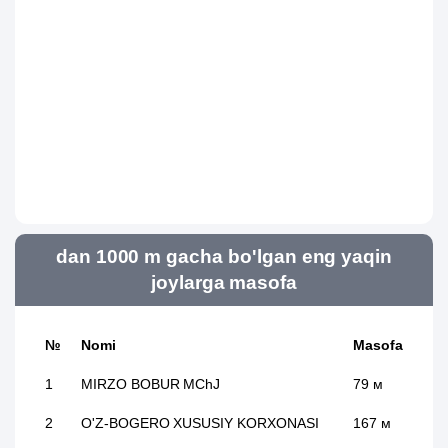
dan 1000 m gacha bo'lgan eng yaqin
joylarga masofa
№
Nomi
Masofa
1
MIRZO BOBUR MChJ
79 м
2
O'Z-BOGERO XUSUSIY KORXONASI
167 м