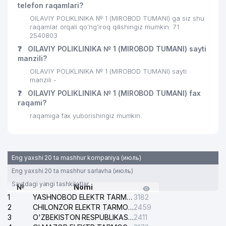
telefon raqamlari?
29
GLOBAL LOGISTICS SYSTEMS MChJ
627 м
OILAVIY POLIKLINIKA № 1 (MIROBOD TUMANI) ga siz shu
30
INAGOMOV MILLIY TAOMLARI MChJ
630 м
raqamlar orqali qo’ng’iroq qilishingiz mumkin: 71
2540803
31
BRONUS MChJ
670 м
❓
OILAVIY POLIKLINIKA № 1 (MIROBOD TUMANI) sayti
manzili?
KHS GmbH TASHKENT
32
678 м
OILAVIY POLIKLINIKA № 1 (MIROBOD TUMANI) sayti
VAKOLATXONA
manzili -
❓
OILAVIY POLIKLINIKA № 1 (MIROBOD TUMANI) fax
KRON TELEKOM NETVORK XUSUSIY
33
680 м
raqami?
KORXONASI
raqamiga fax yuborishingiz mumkin.
34
PREMIUM SPORT GROUP MChJ
697 м
35
INGO-UZBEKISTAN AJ
727 м
Eng yaxshi 20 ta mashhur kompaniya (июль)
BERLIN-CHEMIE MENARINI GROUP
36
729 м
Eng yaxshi 20 ta mashhur sarlavha (июль)
VAKOLATXONA
Saytdagi yangi tashkilotlar
№
Nomi
37
ADVERTISING GUIDE MChJ
739 м
1
YASHNOBOD ELEKTR TARMOG'I NOSOZLIKLARI XIZMATI
3182
2
CHILONZOR ELEKTR TARMOG'I NOSOZLIK XIZMATI
2459
38
GIZA FASHION HOUSE MChJ
758 м
3
O'ZBEKISTON RESPUBLIKASI BOSH PROKURATURASI ISHONCH TELEFONI
2411