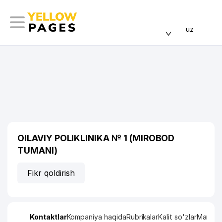
uz
OILAVIY POLIKLINIKA № 1 (MIROBOD
TUMANI)
Fikr qoldirish
Kontaktlar
Kompaniya haqida
Rubrikalar
Kalit so'zlar
Manzil x