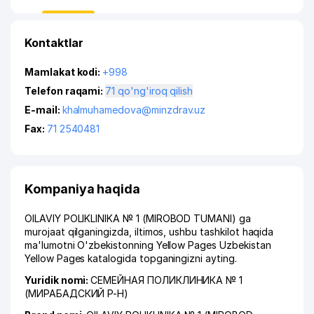
Kontaktlar
Mamlakat kodi:
+998
Telefon raqami:
71 qo'ng'iroq qilish
E-mail:
khalmuhamedova@minzdrav.uz
Fax:
71 2540481
Kompaniya haqida
OILAVIY POLIKLINIKA № 1 (MIROBOD TUMANI) ga
murojaat qilganingizda, iltimos, ushbu tashkilot haqida
ma'lumotni O'zbekistonning Yellow Pages Uzbekistan
Yellow Pages katalogida topganingizni ayting.
Yuridik nomi:
СЕМЕЙНАЯ ПОЛИКЛИНИКА № 1
(МИРАБАДСКИЙ Р-Н)