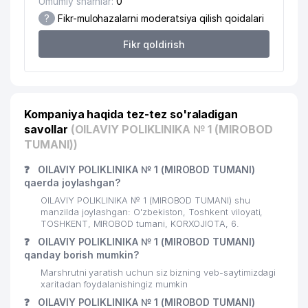
Umumiy sharhlar:
0
?
Fikr-mulohazalarni moderatsiya qilish qoidalari
20
INDIGOS MAX MChJ
510 м
Fikr qoldirish
21
GIPROSTROYMOST MChJ
524 м
EAST STARK-TV XUSUSIY
22
526 м
KORXONASI
Kompaniya haqida tez-tez so'raladigan
23
O'ZDONMAHSULOT AJ
535 м
savollar
(OILAVIY POLIKLINIKA № 1 (MIROBOD
24
BAHTSIZ HODISALAR BYUROSI
554 м
TUMANI))
ADLEKS-ADVOKAT ADVOKATLIK
❓
OILAVIY POLIKLINIKA № 1 (MIROBOD TUMANI)
25
595 м
FIRMASI
qaerda joylashgan?
OILAVIY POLIKLINIKA № 1 (MIROBOD TUMANI) shu
26
ANGELS FOOD HOLDING MChJ
611 м
manzilda joylashgan: O'zbekiston, Toshkent viloyati,
TOSHKENT, MIROBOD tumani, KORXOJIOTA, 6.
27
ITALHEAT GROUP MChJ
614 м
❓
OILAVIY POLIKLINIKA № 1 (MIROBOD TUMANI)
qanday borish mumkin?
QISHLOQ QURILISH BANK ATB
Marshrutni yaratish uchun siz bizning veb-saytimizdagi
28
TOSHKENT SHAHRI MINTAQAVIY
618 м
xaritadan foydalanishingiz mumkin
FILIALI
❓
OILAVIY POLIKLINIKA № 1 (MIROBOD TUMANI)