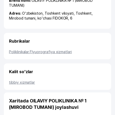
Brend nomi:
OILAVIY POLIKLINIKA № 1 (MIROBOD
TUMANI)
Adres:
O'zbekiston,
Toshkent viloyati
,
Toshkent
,
Mirobod tumani
,
ko'chasi FIDOKOR
, 6
Rubrikalar
Poliklinikalar
,
Flyuorografiya xizmatlari
Kalit so'zlar
tibbiy xizmatlar
Xaritada OILAVIY POLIKLINIKA № 1
(MIROBOD TUMANI) joylashuvi