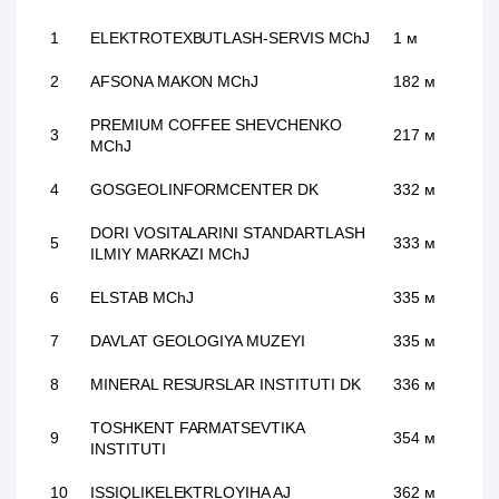
1
ELEKTROTEXBUTLASH-SERVIS MChJ
1 м
2
AFSONA MAKON MChJ
182 м
PREMIUM COFFEE SHEVCHENKO
3
217 м
MChJ
4
GOSGEOLINFORMCENTER DK
332 м
DORI VOSITALARINI STANDARTLASH
5
333 м
ILMIY MARKAZI MChJ
6
ELSTAB MChJ
335 м
7
DAVLAT GEOLOGIYA MUZEYI
335 м
8
MINERAL RESURSLAR INSTITUTI DK
336 м
TOSHKENT FARMATSEVTIKA
9
354 м
INSTITUTI
10
ISSIQLIKELEKTRLOYIHA AJ
362 м