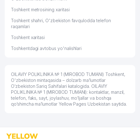
57
KANSLER MChJ
845 м
Toshkent metrosining xaritasi
58
MIRZO BOBUR MChJ
872 м
Toshkent shahri, O'zbekiston favqulodda telefon
59
DIALOG CONCULTING MChJ
876 м
raqamlari
Toshkent xaritasi
60
BANAM KIM MChJ
893 м
Toshkentdagi avtobus yo'nalishlari
61
DAV MChJ
899 м
62
LINEAR PANEL MChJ
905 м
OILAVIY POLIKLINIKA № 1 (MIROBOD TUMANI) Toshkent,
63
ANALYTICS CONSULTING MChJ
907 м
O'zbekiston mintaqasida – dolzarb ma’lumotlar
O’zbekiston Sariq Sahifalari katalogida. OILAVIY
64
ELGA XIZMAT MIROBOD MChJ
923 м
POLIKLINIKA № 1 (MIROBOD TUMANI): kontaktlar, manzil,
telefon, faks, sayt, joylashuv, mo’ljallar va boshqa
65
DISTRITECH CENTRAL ASIA MChJ
935 м
qo’shimcha ma’lumotlar Yellow Pages Uzbekistan saytida.
FRANTSIYA RESPUBLIKASI
66
947 м
ELChINONASI
67
TEMIR YO'L TEXNIKA MUZEYI
952 м