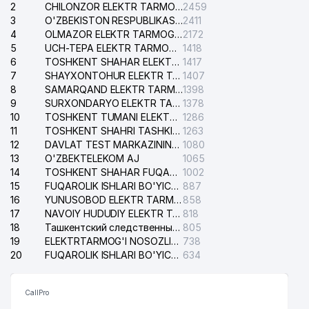
2
CHILONZOR ELEKTR TARMOG'I NOSOZLIK XIZMATI
2459
O'ZBEKISTON RESPUBLIKASI XALQ
40
932 м
3
O'ZBEKISTON RESPUBLIKASI BOSH PROKURATURASI ISHONCH TELEFONI
2411
TA'LIMI VAZIRLIGI
4
OLMAZOR ELEKTR TARMOG'I NOSOZLIKLARI XIZMATI
2172
5
UCH-TEPA ELEKTR TARMOG'I NOSOZLIKLARI XIZMATI
1418
41
DARVOZA SAVDO MChJ
942 м
6
TOSHKENT SHAHAR ELEKTR TARMOQLARI KORXONASI AJ
1417
7
SHAYXONTOHUR ELEKTR TARMOG'I NOSOZLIKLARINI TUZATISH XIZMATI
1407
BERLIN-CHEMIE MENARINI GROUP
42
963 м
8
SAMARQAND ELEKTR TARMOQLARI AJ
1398
VAKOLATXONA
9
SURXONDARYO ELEKTR TARMOQLARI AJ
1378
10
TOSHKENT TUMANI ELEKTR TARMOG'I AVARIYA XIZMATI
1286
43
PAXTASANOAT ILMIY MARKAZI AJ
975 м
11
TOSHKENT SHAHRI TASHKILOT TELEFONLARI HAQIDA MA'LUMOT BYUROSI
1263
12
DAVLAT TEST MARKAZINING ISHONCH TELEFONLARI
1080
44
TEMIR YO'L TEXNIKA MUZEYI
994 м
13
O'ZBEKTELEKOM AJ
1065
14
TOSHKENT SHAHAR FUQAROLIK ISHLARI BO'YICHA SUDI
1002
15
FUQAROLIK ISHLARI BO'YICHA YAKKASAROY TUMANLARARO SUDI
887
16
YUNUSOBOD ELEKTR TARMOG'I NOSOZLIKLARI XIZMATI
858
17
NAVOIY HUDUDIY ELEKTR TARMOQLARI KORXONASI AJ
818
18
Ташкентский следственный изолятор
805
19
ELEKTRTARMOG'I NOSOZLIKLARINI TO'ZATISH SERGELI XIZMATI
738
20
FUQAROLIK ISHLARI BO'YICHA UCH-TEPA TUMANI SUDI
634
CallPro