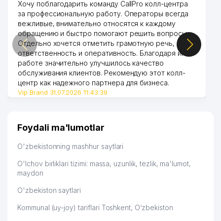
Хочу поблагодарить команду CallPro колл-центра
за профессиональную работу. Операторы всегда
вежливые, внимательно относятся к каждому
обращению и быстро помогают решить вопросы.
Отдельно хочется отметить грамотную речь,
ответственность и оперативность. Благодаря их
работе значительно улучшилось качество
обслуживания клиентов. Рекомендую этот колл-
центр как надежного партнера для бизнеса.
Vip Brand 31.07.2026 11:43:39
Foydali ma'lumotlar
O'zbekistonning mashhur saytlari
O'lchov birliklari tizimi: massa, uzunlik, tezlik, ma'lumot,
maydon
O'zbekiston saytlari
Kommunal (uy-joy) tariflari Toshkent, O‘zbekiston