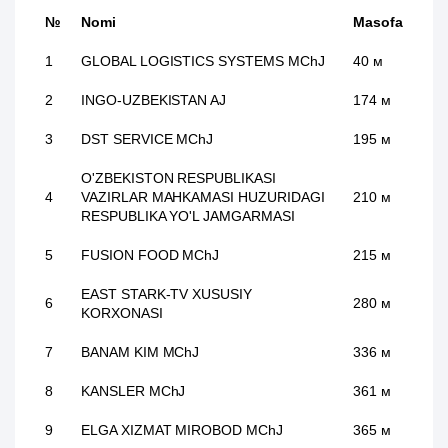
№
Nomi
Masofa
1
GLOBAL LOGISTICS SYSTEMS MChJ
40 м
2
INGO-UZBEKISTAN AJ
174 м
3
DST SERVICE MChJ
195 м
O'ZBEKISTON RESPUBLIKASI
4
VAZIRLAR MAHKAMASI HUZURIDAGI
210 м
RESPUBLIKA YO'L JAMGARMASI
5
FUSION FOOD MChJ
215 м
EAST STARK-TV XUSUSIY
6
280 м
KORXONASI
7
BANAM KIM MChJ
336 м
8
KANSLER MChJ
361 м
9
ELGA XIZMAT MIROBOD MChJ
365 м