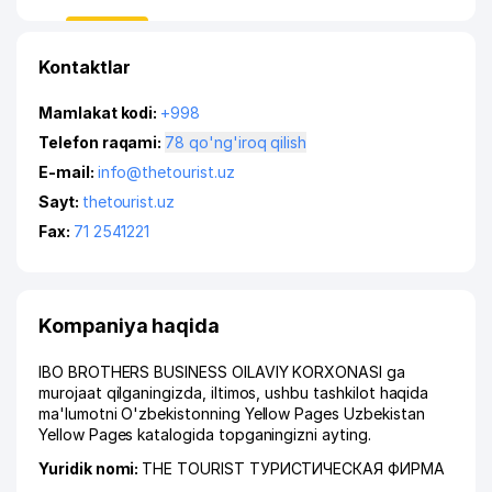
Kontaktlar
Mamlakat kodi:
+998
Telefon raqami:
78 qo'ng'iroq qilish
E-mail:
info@thetourist.uz
Sayt:
thetourist.uz
Fax:
71 2541221
Kompaniya haqida
IBO BROTHERS BUSINESS OILAVIY KORXONASI ga
murojaat qilganingizda, iltimos, ushbu tashkilot haqida
ma'lumotni O'zbekistonning Yellow Pages Uzbekistan
Yellow Pages katalogida topganingizni ayting.
Yuridik nomi:
THE TOURIST ТУРИСТИЧЕСКАЯ ФИРМА