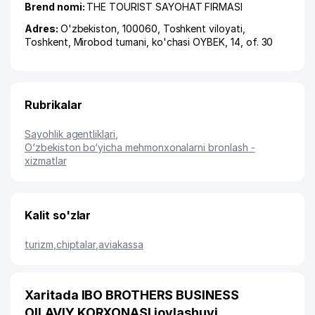
Brend nomi:
THE TOURIST SAYOHAT FIRMASI
Adres:
O'zbekiston, 100060,
Toshkent viloyati
,
Toshkent
,
Mirobod tumani
,
ko'chasi OYBEK
, 14, of. 30
Rubrikalar
Sayohlik agentliklari
,
O‘zbekiston bo‘yicha mehmonxonalarni bronlash -
xizmatlar
Kalit so'zlar
turizm
,
chiptalar
,
aviakassa
Xaritada IBO BROTHERS BUSINESS
OILAVIY KORXONASI joylashuvi