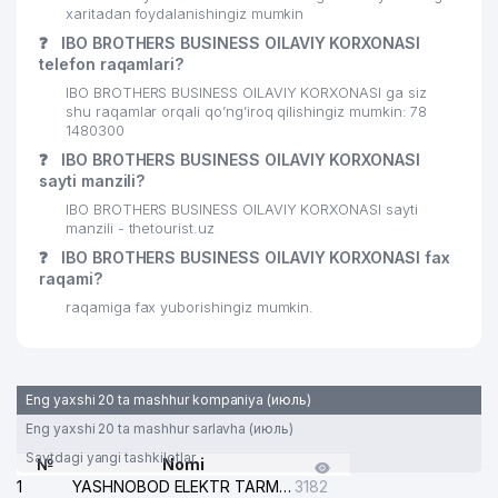
xaritadan foydalanishingiz mumkin
QULMATOVA DILDORA XAMZAYEVNA
30
820 м
❓
IBO BROTHERS BUSINESS OILAVIY KORXONASI
YAKKA TARTIBDAGI TADBIRKOR
telefon raqamlari?
31
MINERAL RESURSLAR INSTITUTI DK
851 м
IBO BROTHERS BUSINESS OILAVIY KORXONASI ga siz
shu raqamlar orqali qo’ng’iroq qilishingiz mumkin: 78
32
GOSGEOLINFORMCENTER DK
852 м
1480300
❓
IBO BROTHERS BUSINESS OILAVIY KORXONASI
33
ELSTAB MChJ
854 м
sayti manzili?
IBO BROTHERS BUSINESS OILAVIY KORXONASI sayti
34
DAVLAT GEOLOGIYA MUZEYI
854 м
manzili - thetourist.uz
❓
IBO BROTHERS BUSINESS OILAVIY KORXONASI fax
35
BRONUS MChJ
854 м
raqami?
MIROBOD TUMANI 8-chi NOTARIAL
raqamiga fax yuborishingiz mumkin.
36
883 м
IDORASI
KHS GmbH TASHKENT
37
902 м
VAKOLATXONA
Eng yaxshi 20 ta mashhur kompaniya (июль)
Eng yaxshi 20 ta mashhur sarlavha (июль)
38
FOTOEFFEKT MChJ
915 м
Saytdagi yangi tashkilotlar
№
Nomi
39
ADVERTISING GUIDE MChJ
931 м
1
YASHNOBOD ELEKTR TARMOG'I NOSOZLIKLARI XIZMATI
3182