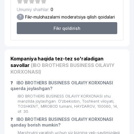
19
MIROBOD TUMANI HOKIMIYATI
603 м
Umumiy sharhlar:
0
MIRABAD TUMANI MADANIYAT
20
607 м
?
Fikr-mulohazalarni moderatsiya qilish qoidalari
BO'LIMI
Fikr qoldirish
SOYUZTRANSLINK EXPEDITION
21
648 м
MChJ
22
AFSONA MAKON MChJ
678 м
Kompaniya haqida tez-tez so'raladigan
23
INDIGOS MAX MChJ
690 м
savollar
(IBO BROTHERS BUSINESS OILAVIY
24
O'zR XALQ BANKI ANGOR FILIALI
697 м
KORXONASI)
25
GLOBAL-GAS MChJ
720 м
❓
IBO BROTHERS BUSINESS OILAVIY KORXONASI
qaerda joylashgan?
26
GLORIA MAX MChJ
745 м
IBO BROTHERS BUSINESS OILAVIY KORXONASI shu
manzilda joylashgan: O'zbekiston, Toshkent viloyati,
27
ISSIQLIKELEKTRLOYIHA AJ
782 м
TOSHKENT, MIROBOD tumani, HAYDAROV, 100060, 14,
of. 30.
28
ANGELS FOOD HOLDING MChJ
811 м
❓
IBO BROTHERS BUSINESS OILAVIY KORXONASI
qanday borish mumkin?
29
GIZA FASHION HOUSE MChJ
816 м
Marshrutni yaratish uchun siz bizning veb-saytimizdagi