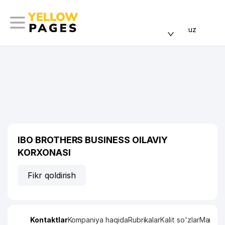
uz
IBO BROTHERS BUSINESS OILAVIY
KORXONASI
Fikr qoldirish
Kontaktlar
Kompaniya haqida
Rubrikalar
Kalit so'zlar
Manzil x