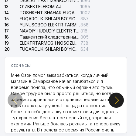
12
DAVLAT TEST MARKAZINING ISHONCH TELEFONLARI
1080
13
O'ZBEKTELEKOM AJ
1065
14
TOSHKENT SHAHAR FUQAROLIK ISHLARI BO'YICHA SUDI
1002
15
FUQAROLIK ISHLARI BO'YICHA YAKKASAROY TUMANLARARO SUDI
887
16
YUNUSOBOD ELEKTR TARMOG'I NOSOZLIKLARI XIZMATI
858
17
NAVOIY HUDUDIY ELEKTR TARMOQLARI KORXONASI AJ
818
18
Ташкентский следственный изолятор
805
19
ELEKTRTARMOG'I NOSOZLIKLARINI TO'ZATISH SERGELI XIZMATI
738
20
FUQAROLIK ISHLARI BO'YICHA UCH-TEPA TUMANI SUDI
634
OZON MChJ
Мне Озон помог выкарабкаться, когда личный
магазин в Самарканде начал загибаться и я
вовремя поняла, что обычный офлайн это тупик.
Самое трудное было просто решиться, но когда
зарегистрировалась и отправила первые заказы,
весь страх сразу ушел. Площадка полностью
берет на себя доставку до клиентов и для одежды
тут хранение бесплатное первый год, хорошая
экономия. Раньше боялась рекламы, а теперь вижу
результаты. В последнее время из России очень
много заказывают, а вначале только по