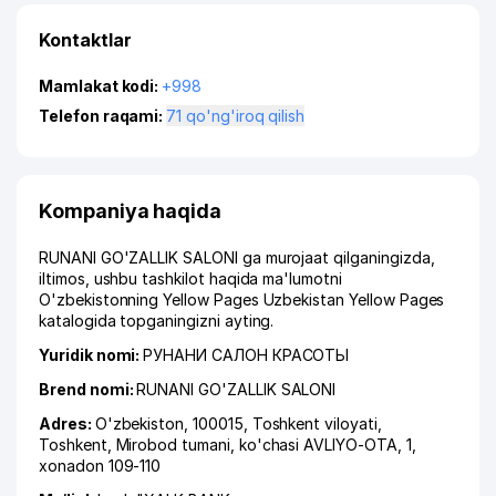
Kontaktlar
Mamlakat kodi:
+998
Telefon raqami:
71 qo'ng'iroq qilish
Kompaniya haqida
RUNANI GO'ZALLIK SALONI ga murojaat qilganingizda,
iltimos, ushbu tashkilot haqida ma'lumotni
O'zbekistonning Yellow Pages Uzbekistan Yellow Pages
katalogida topganingizni ayting.
Yuridik nomi:
РУНАНИ САЛОН КРАСОТЫ
Brend nomi:
RUNANI GO'ZALLIK SALONI
Adres:
O'zbekiston, 100015,
Toshkent viloyati
,
Toshkent
,
Mirobod tumani
,
ko'chasi AVLIYO-OTA
, 1,
xonadon 109-110