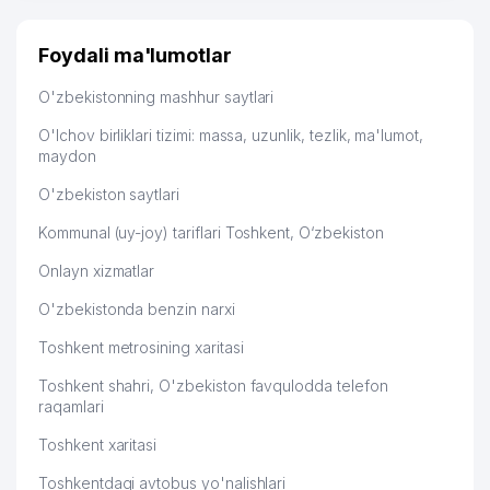
Узбекистану брали, но вяло. Удалось раскрутиться,
дальше развиваюсь потихоньку😊
Foydali ma'lumotlar
Hamida 03.08.2026 12:45:39
O'zbekistonning mashhur saytlari
O'lchov birliklari tizimi: massa, uzunlik, tezlik, ma'lumot,
maydon
O'zbekiston saytlari
Kommunal (uy-joy) tariflari Toshkent, O‘zbekiston
Onlayn xizmatlar
O'zbekistonda benzin narxi
Toshkent metrosining xaritasi
Toshkent shahri, O'zbekiston favqulodda telefon
raqamlari
Toshkent xaritasi
Toshkentdagi avtobus yo'nalishlari