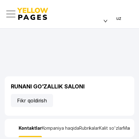
uz
RUNANI GO'ZALLIK SALONI
Fikr qoldirish
Kontaktlar
Kompaniya haqida
Rubrikalar
Kalit so'zlar
Manzil x