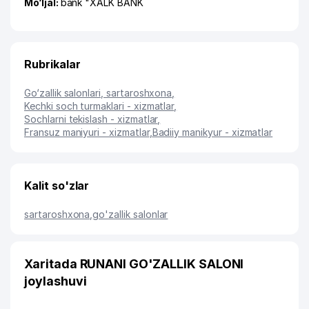
Mo‘ljal:
bank "XALK BANK
Rubrikalar
Go‘zallik salonlari, sartaroshxona
,
Kechki soch turmaklari - xizmatlar
,
Sochlarni tekislash - xizmatlar
,
Fransuz maniyuri - xizmatlar
,
Badiiy manikyur - xizmatlar
Kalit so'zlar
sartaroshxona
,
go'zallik salonlar
Xaritada RUNANI GO'ZALLIK SALONI
joylashuvi