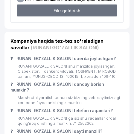
20
GIPROSTROYMOST MChJ
731 м
Fikr qoldirish
21
DARVOZA SAVDO MChJ
738 м
22
GLORIA MAX MChJ
740 м
Kompaniya haqida tez-tez so'raladigan
23
MIROBOD TUMANI HOKIMIYATI
797 м
savollar
(RUNANI GO'ZALLIK SALONI)
MIRABAD TUMANI MADANIYAT
24
800 м
❓
RUNANI GO'ZALLIK SALONI qaerda joylashgan?
BO'LIMI
RUNANI GO'ZALLIK SALONI shu manzilda joylashgan:
25
GLOBAL-GAS MChJ
846 м
O'zbekiston, Toshkent viloyati, TOSHKENT, MIROBOD
tumani, YUNUS-OBOD 13, 100015, 1, xonadon 109-110.
26
AFSONA MAKON MChJ
849 м
❓
RUNANI GO'ZALLIK SALONI qanday borish
mumkin?
QULMATOVA DILDORA XAMZAYEVNA
27
854 м
Marshrutni yaratish uchun siz bizning veb-saytimizdagi
YAKKA TARTIBDAGI TADBIRKOR
xaritadan foydalanishingiz mumkin
❓
RUNANI GO'ZALLIK SALONI telefon raqamlari?
28
FOTOEFFEKT MChJ
855 м
RUNANI GO'ZALLIK SALONI ga siz shu raqamlar orqali
29
GIZA FASHION HOUSE MChJ
858 м
qo’ng’iroq qilishingiz mumkin: 71 2562302
❓
RUNANI GO'ZALLIK SALONI sayti manzili?