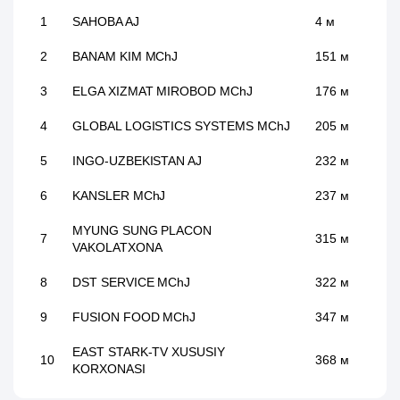
1
SAHOBA AJ
4 м
2
BANAM KIM MChJ
151 м
3
ELGA XIZMAT MIROBOD MChJ
176 м
4
GLOBAL LOGISTICS SYSTEMS MChJ
205 м
5
INGO-UZBEKISTAN AJ
232 м
6
KANSLER MChJ
237 м
MYUNG SUNG PLACON
7
315 м
VAKOLATXONA
8
DST SERVICE MChJ
322 м
9
FUSION FOOD MChJ
347 м
EAST STARK-TV XUSUSIY
10
368 м
KORXONASI