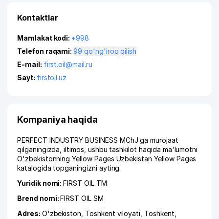
Kontaktlar
Mamlakat kodi:
+998
Telefon raqami:
99 qo'ng'iroq qilish
E-mail:
first.oil@mail.ru
Sayt:
firstoil.uz
Kompaniya haqida
PERFECT INDUSTRY BUSINESS MChJ ga murojaat
qilganingizda, iltimos, ushbu tashkilot haqida ma'lumotni
O'zbekistonning Yellow Pages Uzbekistan Yellow Pages
katalogida topganingizni ayting.
Yuridik nomi:
FIRST OIL ТМ
Brend nomi:
FIRST OIL SM
Adres:
O'zbekiston,
Toshkent viloyati
,
Toshkent
,