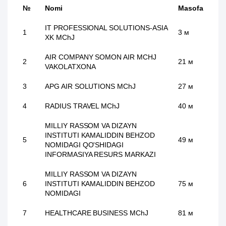
№
Nomi
Masofa
IT PROFESSIONAL SOLUTIONS-ASIA
1
3 м
XK MChJ
AIR COMPANY SOMON AIR MCHJ
2
21 м
VAKOLATXONA
3
APG AIR SOLUTIONS MChJ
27 м
4
RADIUS TRAVEL MChJ
40 м
MILLIY RASSOM VA DIZAYN
INSTITUTI KAMALIDDIN BEHZOD
5
49 м
NOMIDAGI QO'SHIDAGI
INFORMASIYA RESURS MARKAZI
MILLIY RASSOM VA DIZAYN
6
INSTITUTI KAMALIDDIN BEHZOD
75 м
NOMIDAGI
7
HEALTHCARE BUSINESS MChJ
81 м