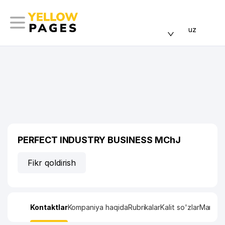
uz
PERFECT INDUSTRY BUSINESS MChJ
Fikr qoldirish
Kontaktlar
Kompaniya haqida
Rubrikalar
Kalit so'zlar
Manzil x