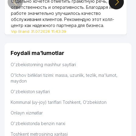
Отдельно хочется отметить грамотную речь,
51
O'ZKOMMUNENERGOSOZLASH AJ
393 м
ответственность и оперативность. Благодаря их
работе значительно улучшилось качество
52
IPAK TRAVEL HOTEL MChJ
397 м
обслуживания клиентов. Рекомендую этот колл-
центр как надежного партнера для бизнеса.
XONADON VA TASHKILOT
Vip Brand 31.07.2026 11:43:39
53
TELEFONLAR XAQIDA MA'LUMOT
398 м
BYUROSI
54
DORI-DARMON DORIXONA №10 AK
399 м
Foydali ma'lumotlar
TOSHKENT SHAHRI TASHKILOT
O'zbekistonning mashhur saytlari
55
TELEFONLARI HAQIDA MA'LUMOT
401 м
BYUROSI
O'lchov birliklari tizimi: massa, uzunlik, tezlik, ma'lumot,
maydon
56
SIFAT TEX MChJ
403 м
O'zbekiston saytlari
ALFA ALTITUDO ADVOKATLIK
57
404 м
Kommunal (uy-joy) tariflari Toshkent, O‘zbekiston
BYUROSI
Onlayn xizmatlar
58
TRAVEL SYSTEM MChJ
409 м
O'zbekistonda benzin narxi
59
FOOD AND COOK MChJ
415 м
Toshkent metrosining xaritasi