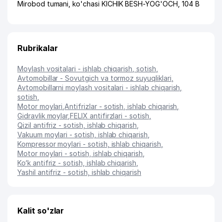
Mirobod tumani
,
ko'chasi KICHIK BESH-YOG'OCH
, 104 B
Rubrikalar
Moylash vositalari - ishlab chiqarish, sotish
,
Avtomobillar - Sovutgich va tormoz suyuqliklari
,
Avtomobillarni moylash vositalari - ishlab chiqarish,
sotish
,
Motor moylari
,
Antifrizlar - sotish, ishlab chiqarish
,
Gidravlik moylar
,
FELIX antifirzlari - sotish
,
Qizil antifriz - sotish, ishlab chiqarish
,
Vakuum moylari - sotish, ishlab chiqarish
,
Kompressor moylari - sotish, ishlab chiqarish
,
Motor moylari - sotish, ishlab chiqarish
,
Ko‘k antifriz - sotish, ishlab chiqarish
,
Yashil antifriz - sotish, ishlab chiqarish
Kalit so'zlar