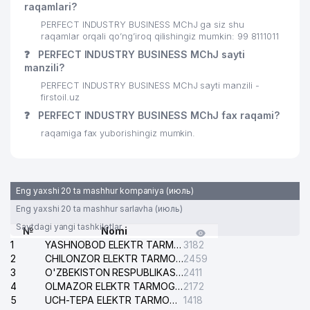
raqamlari?
29
RESSER MChJ
345 м
PERFECT INDUSTRY BUSINESS MChJ ga siz shu
30
UBI CONSULTING MChJ
351 м
raqamlar orqali qo’ng’iroq qilishingiz mumkin: 99 8111011
❓
PERFECT INDUSTRY BUSINESS MChJ sayti
31
UBI CONSULTING MChJ
352 м
manzili?
PERFECT INDUSTRY BUSINESS MChJ sayti manzili -
32
ULTRA INVEST STROY MChJ
357 м
firstoil.uz
❓
PERFECT INDUSTRY BUSINESS MChJ fax raqami?
33
UBI CONSULTING MChJ
358 м
raqamiga fax yuborishingiz mumkin.
34
AGRO PROM STROY PERLIT MChJ
363 м
35
UBI CONSULTING MChJ
363 м
Eng yaxshi 20 ta mashhur kompaniya (июль)
36
DANADI SERVIS MChJ
364 м
Eng yaxshi 20 ta mashhur sarlavha (июль)
37
MULTI TRANS TASHKENT MChJ
364 м
Saytdagi yangi tashkilotlar
№
Nomi
1
YASHNOBOD ELEKTR TARMOG'I NOSOZLIKLARI XIZMATI
3182
38
BONA-FIDES ADVOKATLIK FIRMASI
364 м
2
CHILONZOR ELEKTR TARMOG'I NOSOZLIK XIZMATI
2459
3
O'ZBEKISTON RESPUBLIKASI BOSH PROKURATURASI ISHONCH TELEFONI
2411
INLINE TRADE XUSUSIY
39
365 м
4
OLMAZOR ELEKTR TARMOG'I NOSOZLIKLARI XIZMATI
2172
KORXONASI
5
UCH-TEPA ELEKTR TARMOG'I NOSOZLIKLARI XIZMATI
1418