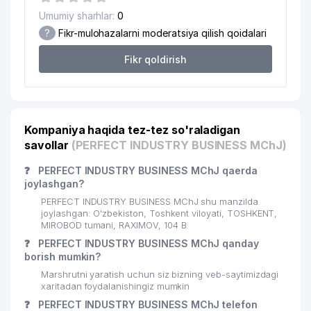
RAINBOW BABYS XUSUSIY
19
Umumiy sharhlar:
0
256 м
KORXONASI
?
Fikr-mulohazalarni moderatsiya qilish qoidalari
20
SOLUTION PLUS MChJ
262 м
Fikr qoldirish
21
TYRE UNIVERSAL SERVICE MChJ
305 м
TOSHKENT SHAHAR SUV TA'MINOTI
22
306 м
MChJ
Kompaniya haqida tez-tez so'raladigan
savollar
23
ESTHER TECHNOLOGY MChJ
(PERFECT INDUSTRY BUSINESS MChJ)
311 м
❓
PERFECT INDUSTRY BUSINESS MChJ qaerda
24
СП ООО MICROS PAK
313 м
joylashgan?
25
ARXITEKTOR MChJ
320 м
PERFECT INDUSTRY BUSINESS MChJ shu manzilda
joylashgan: O'zbekiston, Toshkent viloyati, TOSHKENT,
26
RELIABLE TRADING GROUP MChJ
324 м
MIROBOD tumani, RAXIMOV, 104 B.
❓
PERFECT INDUSTRY BUSINESS MChJ qanday
ABSOLVO BONA FIDES ADVOKATLIK
borish mumkin?
27
335 м
BYUROSI
Marshrutni yaratish uchun siz bizning veb-saytimizdagi
xaritadan foydalanishingiz mumkin
28
SARUS BIZNES SERVIS MChJ
341 м
❓
PERFECT INDUSTRY BUSINESS MChJ telefon