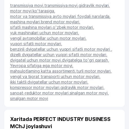
transmissiya moyi
,
transmissiya moyi
,
gidravlik moylari
,
motor moyi ko'tarasiga
,
motor va transmissiya avto moylari foydali narxlarda
,
mashina moylari
,
brend motor moylari
,
sifatli mashina moylari
,
o'zbek motor moylari
,
yuk mashinalari uchun motor moylari
,
yengil avtomobillar uchun motor moylari
,
yuqori sifatli motor moylari
,
benzinli dvigatellar uchun yuqori sifatli motor moylari
,
dizelli dvigatellar uchun yuqori sifatli motor moylari
,
dvigatel uchun motor moyi
,
dvigatelga to'gri qarash
,
Yevropa sifatiga ega motor moyi
,
mahsulotlarning katta assortimenti
,
turli motor moylari
,
yengil va tijorat transporti uchun motor moylari
,
ikki taktli dvigatellar uchun motor moylari
,
kompressor motor moylari
,
gidravlik motor moylari
,
sanoat-reduktor motor moylari
,
sinalgan motor moyi
,
sinalgan motor moyi
Xaritada PERFECT INDUSTRY BUSINESS
MChJ joylashuvi