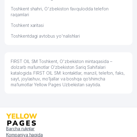
60
ATS №254/255
416 м
Toshkent shahri, O'zbekiston favqulodda telefon
raqamlari
61
XXI CENTURY PACKAGING MChJ
418 м
Toshkent xaritasi
62
ABM INNOVATSIYA INVEST MChJ
420 м
Toshkentdagi avtobus yo'nalishlari
63
HILOLA MChJ
421 м
64
ARK IMPEX SERVICES MChJ
424 м
FIRST OIL SM Toshkent, O'zbekiston mintaqasida –
65
HELLO ASIA TOUR MChJ
424 м
dolzarb ma’lumotlar O’zbekiston Sariq Sahifalari
katalogida. FIRST OIL SM: kontaktlar, manzil, telefon, faks,
FIBROBETON ARXITEKT SERVIS
66
424 м
sayt, joylashuv, mo’ljallar va boshqa qo’shimcha
MChJ
ma’lumotlar Yellow Pages Uzbekistan saytida.
67
ROKA VENT QK MChJ
425 м
68
TD CARDINAL XUSUSIY KORXONASI
429 м
69
ORDAMED MChJ
430 м
GRANDLUXTUR XUSUSIY
Barcha ruknlar
70
433 м
KORXONASI
Kompaniya haqida