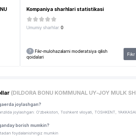
ONU
Kompaniya sharhlari statistikasi
Umumiy sharhlar:
0
?
Fikr-mulohazalarni moderatsiya qilish
Fikr
qoidalari
llar
(DILDORA BONU KOMMUNAL UY-JOY MULK SHI
aerda joylashgan?
ММУНАЛЬНО-ЭКСПЛУАТАЦИОННОЕ BIRLASHMASI
lda joylashgan: O'zbekiston, Toshkent viloyati, TOSHKENT, YAKKASA
BEHZOD NOMIDAGI
anday borish mumkin?
ritadan foydalanishingiz mumkin