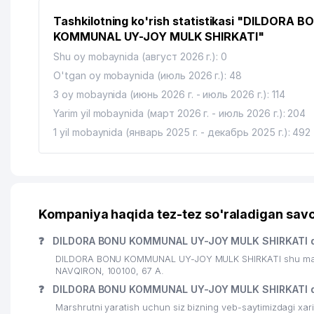
14
MODERN MEDICINE ALLIANCE MChJ
Tashkilotning ko'rish statistikasi "DILDORA B
15
YANGI ASR INOVATSIYA MChJ
KOMMUNAL UY-JOY MULK SHIRKATI"
16
CABONO MChJ
Shu oy mobaynida (август 2026 г.): 0
O'tgan oy mobaynida (июль 2026 г.): 48
17
IT PROFESSIONAL SOLUTIONS-ASIA XK MChJ
3 oy mobaynida (июнь 2026 г. - июль 2026 г.): 114
18
PERFECT INDUSTRY BUSINESS MChJ
Yarim yil mobaynida (март 2026 г. - июль 2026 г.): 204
1 yil mobaynida (январь 2025 г. - декабрь 2025 г.): 492
19
DONIYOR FARM-M MChJ
20
LAZOKAT XUSUSIY KORXONASI
21
ALOQA BO'LIMI №100
Kompaniya haqida tez-tez so'raladigan savo
22
DIRICH MEGA OIL MChJ
❓
DILDORA BONU KOMMUNAL UY-JOY MULK SHIRKATI q
23
ТАШКЕНТСКОЕ ГОРОДСКОЕ ТЕРРИТОРИАЛЬНОЕ КО
DILDORA BONU KOMMUNAL UY-JOY MULK SHIRKATI shu manzi
NAVQIRON, 100100, 67 А.
24
MILLIY RASSOM VA DIZAYN INSTITUTI KAMALIDDIN 
❓
DILDORA BONU KOMMUNAL UY-JOY MULK SHIRKATI q
25
QUYOSH-KONSAL MChJ
Marshrutni yaratish uchun siz bizning veb-saytimizdagi xa