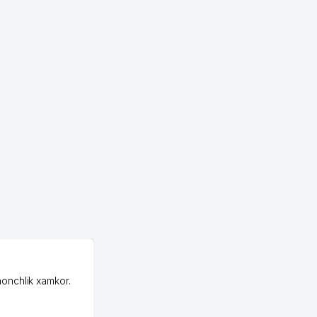
OZON MChJ
honchlik xamkor.
Зашел на Озон в
Узбекистане почти
случайно, когда коллега