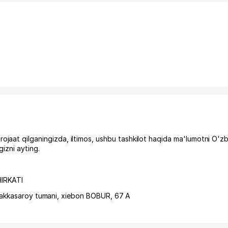
 qilganingizda, iltimos, ushbu tashkilot haqida ma'lumotni O'zb
izni ayting.
IRKATI
akkasaroy tumani
,
xiеbon BOBUR
, 67 А