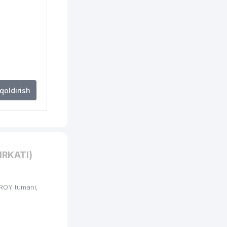
769 м
772 м
817 м
839 м
839 м
 qoldirish
852 м
869 м
885 м
RKATI)
892 м
902 м
ROY tumani,
909 м
913 м