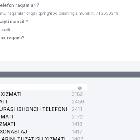
lefon raqamlari?
raqamlar orqali qo’ng’iroq qilishingiz mumkin: 71 2550349
ti manzili?
zili -
ax raqami?
XIZMATI
3182
ATI
2459
URASI ISHONCH TELEFONI
2411
ZMATI
2172
IZMATI
1418
XONASI AJ
1417
ARINI TUZATISH XIZMATI
1407