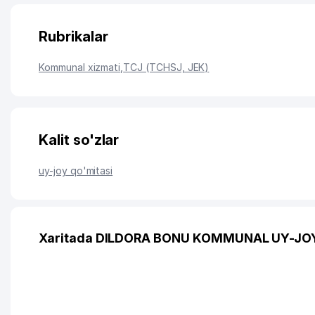
Rubrikalar
Kommunal xizmati
,
TCJ (TCHSJ, JEK)
Kalit so'zlar
uy-joy qo'mitasi
Xaritada DILDORA BONU KOMMUNAL UY-JOY 