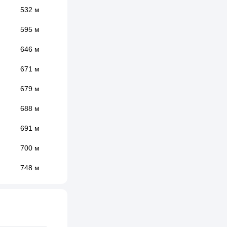
532 м
595 м
646 м
671 м
679 м
688 м
691 м
700 м
748 м
752 м
760 м