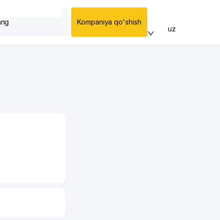
ang
Kompaniya qo'shish
uz