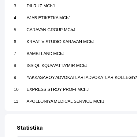
3
DILRUZ MChJ
4
AJAB ETIKETKA MChJ
5
CARAVAN GROUP MChJ
6
KREATIV STUDIO KARAVAN MChJ
7
BAMBI LAND MChJ
8
ISSIQLIKQUVVATTA'MIR MChJ
9
YAKKASAROY ADVOKATLARI ADVOKATLAR KOLLEGIYA
10
EXPRESS STROY PROFI MChJ
11
APOLLONIYA MEDICAL SERVICE MChJ
12
INARDI MChJ
13
GLOBAL LEASING GROUP MChJ
Statistika