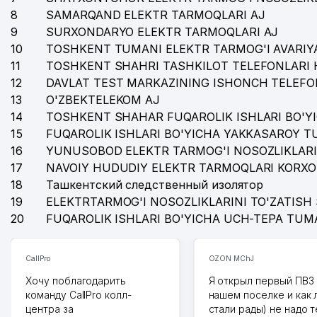
8
SAMARQAND ELEKTR TARMOQLARI AJ
9
SURXONDARYO ELEKTR TARMOQLARI AJ
10
TOSHKENT TUMANI ELEKTR TARMOG'I AVARIYA
11
TOSHKENT SHAHRI TASHKILOT TELEFONLARI 
12
DAVLAT TEST MARKAZINING ISHONCH TELEFO
13
O'ZBEKTELEKOM AJ
14
TOSHKENT SHAHAR FUQAROLIK ISHLARI BO'Y
15
FUQAROLIK ISHLARI BO'YICHA YAKKASAROY 
16
YUNUSOBOD ELEKTR TARMOG'I NOSOZLIKLARI
17
NAVOIY HUDUDIY ELEKTR TARMOQLARI KORXO
18
Ташкентский следственный изолятор
19
ELEKTRTARMOG'I NOSOZLIKLARINI TO'ZATISH 
20
FUQAROLIK ISHLARI BO'YICHA UCH-TEPA TUM
CallPro
OZON MChJ
Хочу поблагодарить
Я открыл первый ПВЗ 
команду CallPro колл-
нашем поселке и как
центра за
стали рады) не надо 