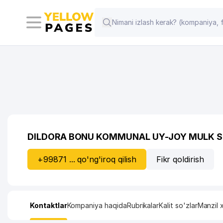
DILDORA BONU KOMMUNAL UY-JOY MULK S
+99871 ... qo'ng'iroq qilish
Fikr qoldirish
Kontaktlar
Kompaniya haqida
Rubrikalar
Kalit so'zlar
Manzil x