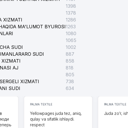
1398
1378
 XIZMATI
1286
HAQIDA MA'LUMOT BYUROSI
1263
NLARI
1080
1065
ICHA SUDI
1002
TUMANLARARO SUDI
887
 XIZMATI
858
NASI AJ
818
805
SERGELI XIZMATI
738
ANI SUDI
634
PALMA TEXTILE
PALMA TEXTILE
в
Yellowpages juda tez, aniq,
Juda zo’r, is
 люди
qulay va sifatlik ishlaydi.
теперь
respect