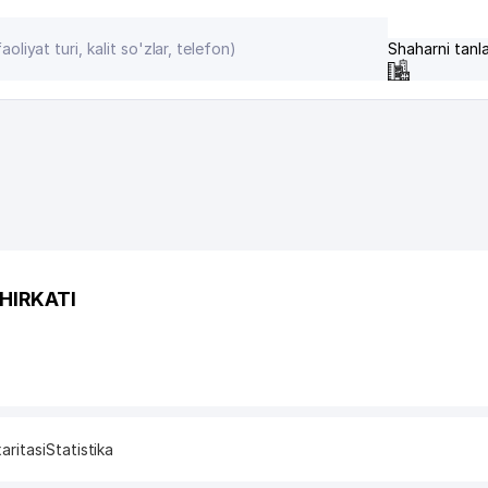
Shaharni tanl
HIRKATI
aritasi
Statistika