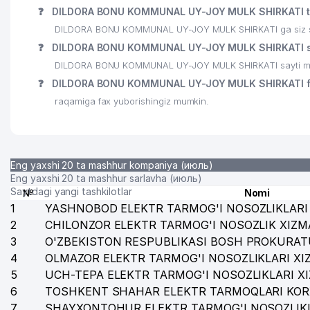
❓
DILDORA BONU KOMMUNAL UY-JOY MULK SHIRKATI te
26
SERGO-DENTAL MChJ
DILDORA BONU KOMMUNAL UY-JOY MULK SHIRKATI ga siz shu 
27
MASHIMPORT MChJ
❓
DILDORA BONU KOMMUNAL UY-JOY MULK SHIRKATI say
DILDORA BONU KOMMUNAL UY-JOY MULK SHIRKATI sayti man
28
SHOSHTRANS QK MChJ
❓
DILDORA BONU KOMMUNAL UY-JOY MULK SHIRKATI f
29
ART VITRAJ MChJ
raqamiga fax yuborishingiz mumkin.
30
AVDET KRIM TATAR MILLIY MADANIYAT MARKAZI
31
O'ZBEKISTON EVREY MILLIY MADANIYAT MARKAZI
Eng yaxshi 20 ta mashhur kompaniya (июль)
32
ESTHER TECHNOLOGY MChJ
Eng yaxshi 20 ta mashhur sarlavha (июль)
Saytdagi yangi tashkilotlar
№
Nomi
1
YASHNOBOD ELEKTR TARMOG'I NOSOZLIKLARI 
2
CHILONZOR ELEKTR TARMOG'I NOSOZLIK XIZM
3
O'ZBEKISTON RESPUBLIKASI BOSH PROKURAT
4
OLMAZOR ELEKTR TARMOG'I NOSOZLIKLARI XI
5
UCH-TEPA ELEKTR TARMOG'I NOSOZLIKLARI X
6
TOSHKENT SHAHAR ELEKTR TARMOQLARI KOR
7
SHAYXONTOHUR ELEKTR TARMOG'I NOSOZLIKL