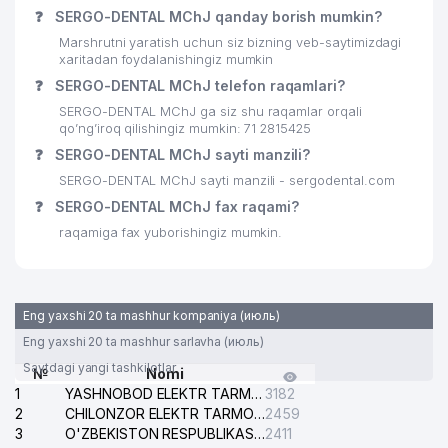
❓
SERGO-DENTAL MChJ qanday borish mumkin?
27
BEST CREDIT PARTNER MChJ
82 м
Marshrutni yaratish uchun siz bizning veb-saytimizdagi
xaritadan foydalanishingiz mumkin
28
PRAE LEGAL ADVOKATLIK FIRMASI
83 м
❓
SERGO-DENTAL MChJ telefon raqamlari?
CLARUS ACCOUNTING GROUP
SERGO-DENTAL MChJ ga siz shu raqamlar orqali
29
86 м
MChJ
qo’ng’iroq qilishingiz mumkin: 71 2815425
❓
SERGO-DENTAL MChJ sayti manzili?
30
DUOWEI ENGINEERINCS MChJ
89 м
SERGO-DENTAL MChJ sayti manzili - sergodental.com
❓
31
SERGO-DENTAL MChJ fax raqami?
DE LUXE SEEDS MChJ
90 м
raqamiga fax yuborishingiz mumkin.
32
NOVA CERAMICS MChJ
90 м
33
BESTA MChJ
91 м
Eng yaxshi 20 ta mashhur kompaniya (июль)
34
GOLD SOFT MChJ
92 м
Eng yaxshi 20 ta mashhur sarlavha (июль)
35
ZETTA GROUP MChJ
94 м
Saytdagi yangi tashkilotlar
№
Nomi
1
YASHNOBOD ELEKTR TARMOG'I NOSOZLIKLARI XIZMATI
3182
36
VASILA NUR ADVOKATLIK FIRMASI
95 м
2
CHILONZOR ELEKTR TARMOG'I NOSOZLIK XIZMATI
2459
3
O'ZBEKISTON RESPUBLIKASI BOSH PROKURATURASI ISHONCH TELEFONI
2411
METALLINVEST STEEL PRODUCTS