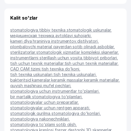
Kalit so'zlar
stomatologiya
,
tibbiy texnika
,
stomatologik uskunalar
,
медицинская техника
,
avtoklavi
,
suhojarki
,
kameri dlya hraniniya instrumentov
,
distilyatori
,
plombalovchi material qayerdan sotib olinadi
,
asboblar
,
sterilizatorlar
,
stomatologik xizmatlar kompleksi
,
skanerlar
,
instrumentlarni sterillash uchun vosita
,
tibbiyot priborlari
,
tish uchun texnik materiallar
,
tish uchun texnik materiallar
,
CAD CAM tizimi
,
tish texnika do'koni
,
tish texnika uskunalari
,
tish texnika uskunalari
,
bakteritsid kameralar
,
keramik massalar
,
keramik materiallar
,
quyish mashinasi
,
mufel pechlari
,
stomatologiya uchun instrumentlar to'plamlari
,
bir martalik stomatologiya to'plamlari
,
stomatologiyalar uchun preparatlar
,
stomatologiyalar uchun rentgen apparati
,
stomatologik qurilma
,
stomatologiya do'konlari
,
stomatologiya nakonechniklari
,
stomatologiya to'plami sotib olish
,
stomatologiya kreslosi
,
frezer dastgohi
,
3D skannerlar
,