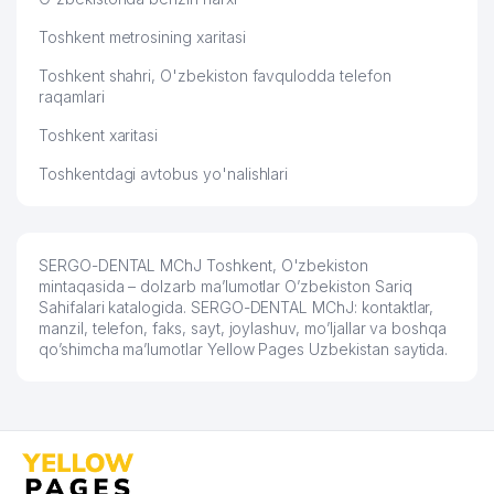
58
BOGARD MChJ
136 м
Toshkent metrosining xaritasi
Toshkent shahri, O'zbekiston favqulodda telefon
59
AGROXIMPLAST XK MChJ
139 м
raqamlari
YAKKASAROY TUMANI BANDLIKKA
60
141 м
Toshkent xaritasi
KO'MAKLASHISH MARKAZI
Toshkentdagi avtobus yo'nalishlari
JASMIN TEXTILE COLLECTION
61
143 м
MChJ
O'ZBEKISTON RESPUBLIKASI
SERGO-DENTAL MChJ Toshkent, O'zbekiston
62
TASHQI IQTISODIY FAOLIYAT MILLIY
144 м
mintaqasida – dolzarb ma’lumotlar O’zbekiston Sariq
BANKI YAKKASAROY FILIALI
Sahifalari katalogida. SERGO-DENTAL MChJ: kontaktlar,
manzil, telefon, faks, sayt, joylashuv, mo’ljallar va boshqa
63
YANGI ASR INOVATSIYA MChJ
146 м
qo’shimcha ma’lumotlar Yellow Pages Uzbekistan saytida.
64
AMV INNOVATIONS MChJ
147 м
POINT RESEARCH OILAVIY
65
149 м
KORXONASI
66
TYANSHAN FLEKS MChJ
149 м