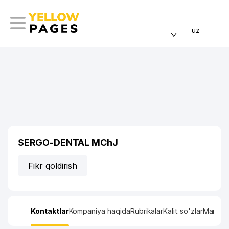
uz
SERGO-DENTAL MChJ
Fikr qoldirish
Kontaktlar
Kompaniya haqida
Rubrikalar
Kalit so'zlar
Manzil x