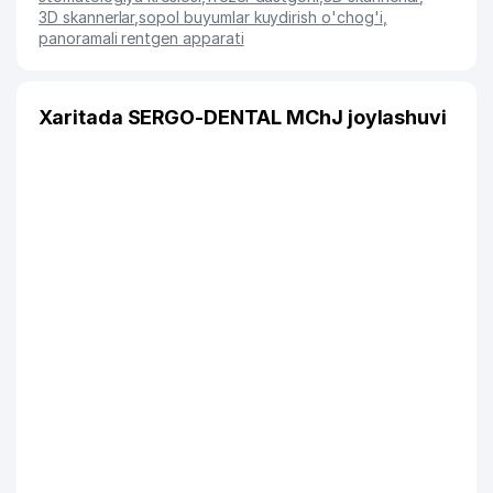
3D skannerlar
,
sopol buyumlar kuydirish o'chog'i
,
panoramali rentgen apparati
Xaritada SERGO-DENTAL MChJ joylashuvi