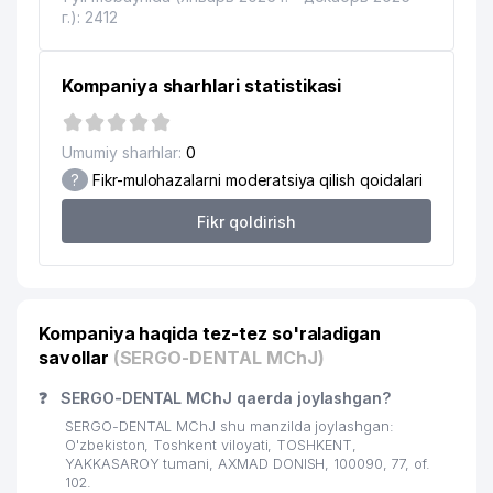
г.): 2412
18
CHILONZOR ULGURJI SAVDO MChJ
37 м
ALLIANCE CAPITAL K/S
Kompaniya sharhlari statistikasi
19
45 м
VAKOLATXONA
RIXSI G'ANIY SAVDO XUSUSIY
Umumiy sharhlar:
0
20
47 м
KORXONASI
?
Fikr-mulohazalarni moderatsiya qilish qoidalari
TOSHKENT VILOYATI DAVLAT SOLIQ
21
56 м
Fikr qoldirish
INSPEKTSIYASI
22
ALTA VETTA MChJ
57 м
O'ZBEKISTON RESPUBLIKASI
23
70 м
Kompaniya haqida tez-tez so'raladigan
TOVAR XOMASHYO BIRJASI AJ
savollar
(SERGO-DENTAL MChJ)
TASHKENT KAPITAL INVEST
24
76 м
❓
SERGO-DENTAL MChJ qaerda joylashgan?
XUSUSIY KORXONASI
SERGO-DENTAL MChJ shu manzilda joylashgan:
25
TSK-REGION MChJ
76 м
O'zbekiston, Toshkent viloyati, TOSHKENT,
YAKKASAROY tumani, AXMAD DONISH, 100090, 77, of.
102.
26
QUYTOSH KONI QK MChJ
80 м