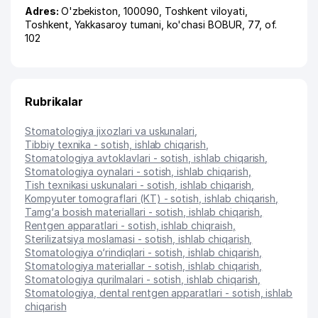
Adres:
O'zbekiston, 100090,
Toshkent viloyati
,
Toshkent
,
Yakkasaroy tumani
,
ko'chasi BOBUR
, 77, of.
102
Rubrikalar
Stomatologiya jixozlari va uskunalari
,
Tibbiy texnika - sotish, ishlab chiqarish
,
Stomatologiya avtoklavlari - sotish, ishlab chiqarish
,
Stomatologiya oynalari - sotish, ishlab chiqarish
,
Tish texnikasi uskunalari - sotish, ishlab chiqarish
,
Kompyuter tomograflari (KT) - sotish, ishlab chiqarish
,
Tamg‘a bosish materiallari - sotish, ishlab chiqarish
,
Rentgen apparatlari - sotish, ishlab chiqraish
,
Sterilizatsiya moslamasi - sotish, ishlab chiqarish
,
Stomatologiya o‘rindiqlari - sotish, ishlab chiqarish
,
Stomatologiya materiallar - sotish, ishlab chiqarish
,
Stomatologiya qurilmalari - sotish, ishlab chiqarish
,
Stomatologiya, dental rentgen apparatlari - sotish, ishlab
chiqarish