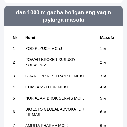
dan 1000 m gacha bo'lgan eng yaqin
joylarga masofa
№
Nomi
Masofa
1
POD KLYUCH MChJ
1 м
POWER BROKER XUSUSIY
2
2 м
KORXONASI
3
GRAND BIZNES TRANZIT MChJ
3 м
4
COMPASS TOUR MChJ
4 м
5
NUR AZAM BROK SERVIS MChJ
5 м
DIGESTS GLOBAL ADVOKATLIK
6
6 м
FIRMASI
7
AMRITA PHARMA MChJ
6 м