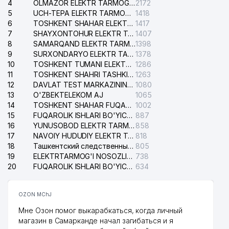
37
98 м
4
OLMAZOR ELEKTR TARMOG'I NOSOZLIKLARI XIZMATI
2172
MChJ
5
UCH-TEPA ELEKTR TARMOG'I NOSOZLIKLARI XIZMATI
1418
6
TOSHKENT SHAHAR ELEKTR TARMOQLARI KORXONASI AJ
1417
38
IZOBUBBLE MChJ
100 м
7
SHAYXONTOHUR ELEKTR TARMOG'I NOSOZLIKLARINI TUZATISH XIZMATI
1407
8
SAMARQAND ELEKTR TARMOQLARI AJ
1398
39
ACCENT BROK SERVICE MChJ
100 м
9
SURXONDARYO ELEKTR TARMOQLARI AJ
1378
10
TOSHKENT TUMANI ELEKTR TARMOG'I AVARIYA XIZMATI
1286
40
DELPHARM MChJ
100 м
11
TOSHKENT SHAHRI TASHKILOT TELEFONLARI HAQIDA MA'LUMOT BYUROSI
1263
12
DAVLAT TEST MARKAZINING ISHONCH TELEFONLARI
1080
41
PRIME SHIPPING
101 м
13
O'ZBEKTELEKOM AJ
1065
14
TOSHKENT SHAHAR FUQAROLIK ISHLARI BO'YICHA SUDI
1002
42
SUN BLOCK SYSTEMS MChJ
102 м
15
FUQAROLIK ISHLARI BO'YICHA YAKKASAROY TUMANLARARO SUDI
887
16
SHANDONG KERUI PETROLEUM
YUNUSOBOD ELEKTR TARMOG'I NOSOZLIKLARI XIZMATI
858
43
105 м
EQUIPMENT VAKOLATXONA
17
NAVOIY HUDUDIY ELEKTR TARMOQLARI KORXONASI AJ
818
18
Ташкентский следственный изолятор
805
BRIGANTINA UY-JOY MULK
19
ELEKTRTARMOG'I NOSOZLIKLARINI TO'ZATISH SERGELI XIZMATI
738
44
106 м
SHIRKATI
20
FUQAROLIK ISHLARI BO'YICHA UCH-TEPA TUMANI SUDI
634
45
PROM MASH TEXNO SERVIS MChJ
108 м
OZON MChJ
46
STEDI MChJ
110 м
Мне Озон помог выкарабкаться, когда личный
магазин в Самарканде начал загибаться и я
47
MASHIMPORT MChJ
110 м