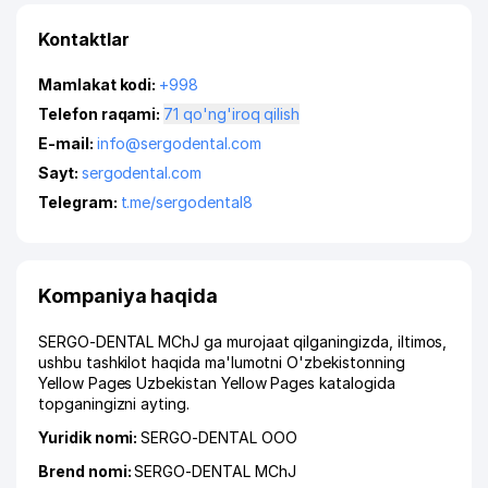
Kontaktlar
Mamlakat kodi:
+998
Telefon raqami:
71 qo'ng'iroq qilish
E-mail:
info@sergodental.com
Sayt:
sergodental.com
Telegram:
t.me/sergodental8
Kompaniya haqida
SERGO-DENTAL MChJ ga murojaat qilganingizda, iltimos,
ushbu tashkilot haqida ma'lumotni O'zbekistonning
Yellow Pages Uzbekistan Yellow Pages katalogida
topganingizni ayting.
Yuridik nomi:
SERGO-DENTAL ООО
Brend nomi:
SERGO-DENTAL MChJ