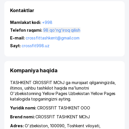
Kontaktlar
Mamlakat kodi:
+998
Telefon raqami:
98 qo'ng'iroq qilish
E-mail:
crossfittashkent@gmail.com
Sayt:
crossfit998.uz
Kompaniya haqida
TASHKENT CROSSFIT MChJ ga murojaat qilganingizda,
iltimos, ushbu tashkilot haqida ma'lumotni
O'zbekistonning Yellow Pages Uzbekistan Yellow Pages
katalogida topganingizni ayting.
Yuridik nomi:
CROSSFIT TASHKENT ООО
Brend nomi:
CROSSFIT TASHKENT MChJ
Adres:
O'zbekiston, 100090,
Toshkent viloyati
,