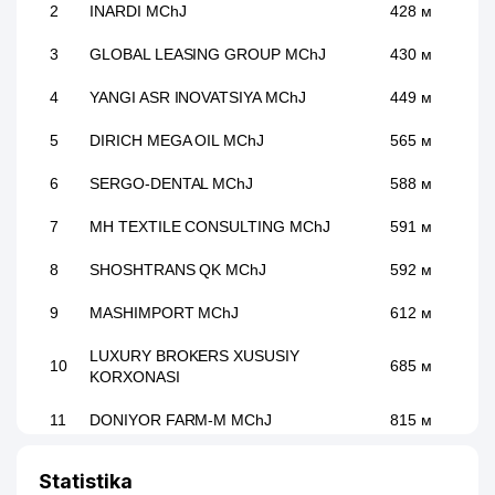
2
INARDI MChJ
428 м
3
GLOBAL LEASING GROUP MChJ
430 м
4
YANGI ASR INOVATSIYA MChJ
449 м
5
DIRICH MEGA OIL MChJ
565 м
6
SERGO-DENTAL MChJ
588 м
7
MH TEXTILE CONSULTING MChJ
591 м
8
SHOSHTRANS QK MChJ
592 м
9
MASHIMPORT MChJ
612 м
LUXURY BROKERS XUSUSIY
10
685 м
KORXONASI
11
DONIYOR FARM-M MChJ
815 м
IT PROFESSIONAL SOLUTIONS-ASIA
12
840 м
Statistika
XK MChJ