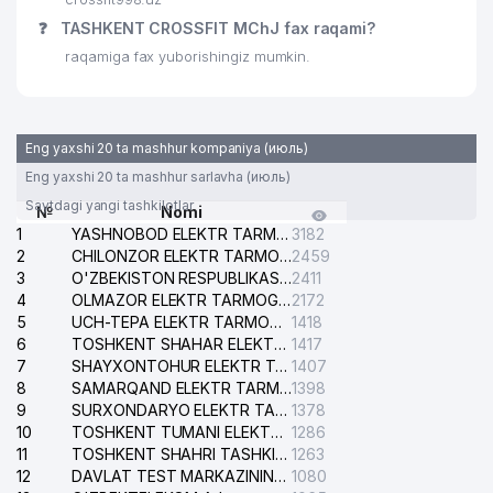
❓
TASHKENT CROSSFIT MChJ fax raqami?
raqamiga fax yuborishingiz mumkin.
Eng yaxshi 20 ta mashhur kompaniya (июль)
Eng yaxshi 20 ta mashhur sarlavha (июль)
Saytdagi yangi tashkilotlar
№
Nomi
1
YASHNOBOD ELEKTR TARMOG'I NOSOZLIKLARI XIZMATI
3182
2
CHILONZOR ELEKTR TARMOG'I NOSOZLIK XIZMATI
2459
3
O'ZBEKISTON RESPUBLIKASI BOSH PROKURATURASI ISHONCH TELEFONI
2411
4
OLMAZOR ELEKTR TARMOG'I NOSOZLIKLARI XIZMATI
2172
5
UCH-TEPA ELEKTR TARMOG'I NOSOZLIKLARI XIZMATI
1418
6
TOSHKENT SHAHAR ELEKTR TARMOQLARI KORXONASI AJ
1417
7
SHAYXONTOHUR ELEKTR TARMOG'I NOSOZLIKLARINI TUZATISH XIZMATI
1407
8
SAMARQAND ELEKTR TARMOQLARI AJ
1398
9
SURXONDARYO ELEKTR TARMOQLARI AJ
1378
10
TOSHKENT TUMANI ELEKTR TARMOG'I AVARIYA XIZMATI
1286
11
TOSHKENT SHAHRI TASHKILOT TELEFONLARI HAQIDA MA'LUMOT BYUROSI
1263
12
DAVLAT TEST MARKAZINING ISHONCH TELEFONLARI
1080