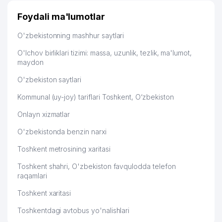
Foydali ma'lumotlar
O'zbekistonning mashhur saytlari
O'lchov birliklari tizimi: massa, uzunlik, tezlik, ma'lumot,
maydon
O'zbekiston saytlari
Kommunal (uy-joy) tariflari Toshkent, O‘zbekiston
Onlayn xizmatlar
O'zbekistonda benzin narxi
Toshkent metrosining xaritasi
Toshkent shahri, O'zbekiston favqulodda telefon
raqamlari
Toshkent xaritasi
Toshkentdagi avtobus yo'nalishlari