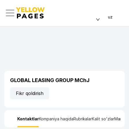
uz
GLOBAL LEASING GROUP MChJ
Fikr qoldirish
Kontaktlar
Kompaniya haqida
Rubrikalar
Kalit so'zlar
Manzil x