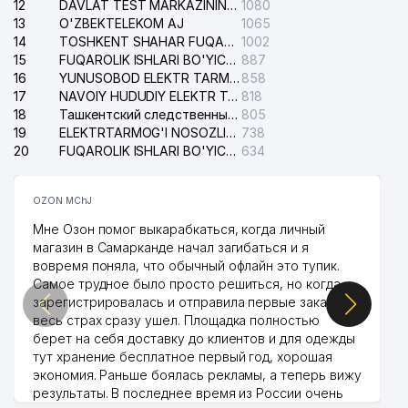
12
DAVLAT TEST MARKAZINING ISHONCH TELEFONLARI
1080
13
O'ZBEKTELEKOM AJ
1065
43
DE LUXE SEEDS MChJ
164 м
14
TOSHKENT SHAHAR FUQAROLIK ISHLARI BO'YICHA SUDI
1002
15
ALFA BENEFIT XUSUSIY
FUQAROLIK ISHLARI BO'YICHA YAKKASAROY TUMANLARARO SUDI
887
44
166 м
KORXONASI
16
YUNUSOBOD ELEKTR TARMOG'I NOSOZLIKLARI XIZMATI
858
17
NAVOIY HUDUDIY ELEKTR TARMOQLARI KORXONASI AJ
818
45
ALOQA KLIMKONTROL MChJ
171 м
18
Ташкентский следственный изолятор
805
19
ELEKTRTARMOG'I NOSOZLIKLARINI TO'ZATISH SERGELI XIZMATI
738
46
GOLD SOFT MChJ
174 м
20
FUQAROLIK ISHLARI BO'YICHA UCH-TEPA TUMANI SUDI
634
47
BESTA MChJ
175 м
OZON MChJ
48
PRAE LEGAL ADVOKATLIK FIRMASI
177 м
Мне Озон помог выкарабкаться, когда личный
магазин в Самарканде начал загибаться и я
49
NOVA CERAMICS MChJ
178 м
вовремя поняла, что обычный офлайн это тупик.
Самое трудное было просто решиться, но когда
METALLINVEST STEEL PRODUCTS
50
181 м
зарегистрировалась и отправила первые заказы,
MChJ
весь страх сразу ушел. Площадка полностью
берет на себя доставку до клиентов и для одежды
51
TSK-REGION MChJ
188 м
тут хранение бесплатное первый год, хорошая
экономия. Раньше боялась рекламы, а теперь вижу
52
DELPHARM MChJ
188 м
результаты. В последнее время из России очень