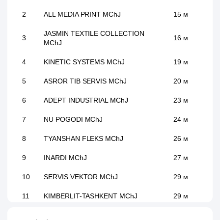
2
ALL MEDIA PRINT MChJ
15 м
JASMIN TEXTILE COLLECTION
3
16 м
MChJ
4
KINETIC SYSTEMS MChJ
19 м
5
ASROR TIB SERVIS MChJ
20 м
6
ADEPT INDUSTRIAL MChJ
23 м
7
NU POGODI MChJ
24 м
8
TYANSHAN FLEKS MChJ
26 м
9
INARDI MChJ
27 м
10
SERVIS VEKTOR MChJ
29 м
11
KIMBERLIT-TASHKENT MChJ
29 м
12
YANGI ASR INOVATSIYA MChJ
33 м