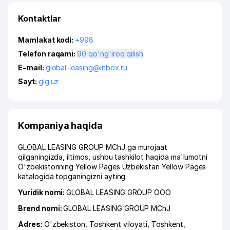
Kontaktlar
Mamlakat kodi:
+998
Telefon raqami:
90 qo'ng'iroq qilish
E-mail:
global-leasing@inbox.ru
Sayt:
glg.uz
Kompaniya haqida
GLOBAL LEASING GROUP MChJ ga murojaat
qilganingizda, iltimos, ushbu tashkilot haqida ma'lumotni
O'zbekistonning Yellow Pages Uzbekistan Yellow Pages
katalogida topganingizni ayting.
Yuridik nomi:
GLOBAL LEASING GROUP ООО
Brend nomi:
GLOBAL LEASING GROUP MChJ
Adres:
O'zbekiston,
Toshkent viloyati
,
Toshkent
,