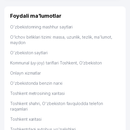
много заказывают, а вначале только по
53
VASILA NUR ADVOKATLIK FIRMASI
189 м
Узбекистану брали, но вяло. Удалось раскрутиться,
дальше развиваюсь потихоньку😊
54
PRIME SHIPPING
192 м
Foydali ma'lumotlar
Hamida 03.08.2026 12:45:39
55
AYKAN-INVEST MChJ
193 м
O'zbekistonning mashhur saytlari
56
PROM MASH TEXNO SERVIS MChJ
195 м
O'lchov birliklari tizimi: massa, uzunlik, tezlik, ma'lumot,
maydon
57
DUOWEI ENGINEERINCS MChJ
198 м
O'zbekiston saytlari
58
REM SYS XUSUSIY KORXONASI
200 м
Kommunal (uy-joy) tariflari Toshkent, O‘zbekiston
59
MASHIMPORT MChJ
200 м
Onlayn xizmatlar
RIXSI G'ANIY SAVDO XUSUSIY
O'zbekistonda benzin narxi
60
204 м
KORXONASI
Toshkent metrosining xaritasi
SHANDONG KERUI PETROLEUM
61
205 м
Toshkent shahri, O'zbekiston favqulodda telefon
EQUIPMENT VAKOLATXONA
raqamlari
62
ACCENT BROK SERVICE MChJ
207 м
Toshkent xaritasi
BOLALAR BOG'CHASI №362
63
208 м
Toshkentdagi avtobus yo'nalishlari