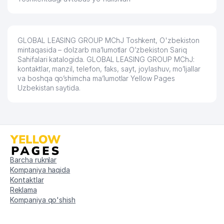
(AFRUZ)
TRANS AERO SERVIS XUSUSIY
64
212 м
KORXONASI
GLOBAL LEASING GROUP MChJ Toshkent, O'zbekiston
mintaqasida – dolzarb ma’lumotlar O’zbekiston Sariq
TOSHKENT VILOYATI DAVLAT SOLIQ
65
213 м
Sahifalari katalogida. GLOBAL LEASING GROUP MChJ:
INSPEKTSIYASI
kontaktlar, manzil, telefon, faks, sayt, joylashuv, mo’ljallar
va boshqa qo’shimcha ma’lumotlar Yellow Pages
66
ZETTA GROUP MChJ
214 м
Uzbekistan saytida.
67
ALTA VETTA MChJ
214 м
CLARUS ACCOUNTING GROUP
68
221 м
MChJ
O'ZBEKISTON RESPUBLIKASI
69
226 м
TOVAR XOMASHYO BIRJASI AJ
Barcha ruknlar
Kompaniya haqida
TASHKENT KAPITAL INVEST
Kontaktlar
70
231 м
XUSUSIY KORXONASI
Reklama
Kompaniya qo'shish
MAKAROVA VIKTORIYA
71
VYACHESLAVOVNA YAKKA
233 м