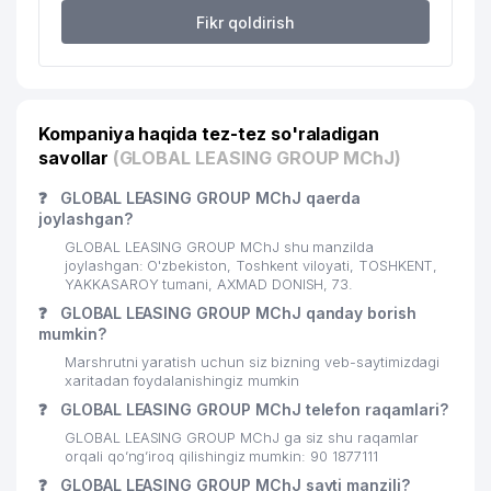
Fikr qoldirish
23
DIGITAL TEL NET MChJ
143 м
GLORIOUS BROKER XUSUSIY
24
144 м
KORXONASI
Kompaniya haqida tez-tez so'raladigan
25
BREEGS MChJ
148 м
savollar
(GLOBAL LEASING GROUP MChJ)
KOKAND ENTRANCE XUSUSIY
26
152 м
❓
GLOBAL LEASING GROUP MChJ qaerda
KORXONASI
joylashgan?
27
AMODI GROUP MChJ
153 м
GLOBAL LEASING GROUP MChJ shu manzilda
joylashgan: O'zbekiston, Toshkent viloyati, TOSHKENT,
YAKKASAROY tumani, AXMAD DONISH, 73.
DIGESTS GLOBAL ADVOKATLIK
28
154 м
FIRMASI
❓
GLOBAL LEASING GROUP MChJ qanday borish
mumkin?
29
GRAND BIZNES TRANZIT MChJ
156 м
Marshrutni yaratish uchun siz bizning veb-saytimizdagi
xaritadan foydalanishingiz mumkin
30
YAKKASAROY TUMANI IIB
157 м
❓
GLOBAL LEASING GROUP MChJ telefon raqamlari?
POWER BROKER XUSUSIY
GLOBAL LEASING GROUP MChJ ga siz shu raqamlar
31
157 м
KORXONASI
orqali qo’ng’iroq qilishingiz mumkin: 90 1877111
❓
GLOBAL LEASING GROUP MChJ sayti manzili?