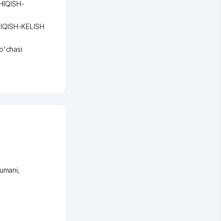
IQISH-
QISH-KELISH
o'chasi
tumani
,