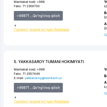
Mamlakat kodi:
+998
Y
Faks:
71 2309700
K
B
+99871 ...Qo'ng'iroq qilish
B
A
B
Tashkilot tegishli bo'lgan Rubrikalar
X
5. YAKKASAROY TUMANI HOKIMIYATI
Mamlakat kodi:
+998
Y
Faks:
71 2557449
B
E-mail:
yakkasaroy@tashkent.uz
A
k
+99871 ...Qo'ng'iroq qilish
X
Tashkilot tegishli bo'lgan Rubrikalar