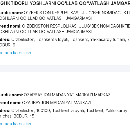
AGI IKTIDORLI YOSHLARNI QO'LLAB QO'VATLASH JAMGA
uridik nomi:
O'ZBEKISTON RESPUBLIKASI ULUG'BEK NOMIDAGI IKT
OSHLARNI QO'LLAB QO'VATLASH JAMGARMASI
rend nomi:
O'ZBEKISTON RESPUBLIKASI ULUG'BEK NOMIDAGI IKTI
OSHLARNI QO'LLAB QO'VATLASH JAMGARMASI
dres:
O'zbekiston,
Toshkent viloyati
,
Toshkent
,
Yakkasaroy tumani
,
k
OBUR
, 9
aritada ko'rsatish
uridik nomi:
OZARBAYJON MADANIYAT MARKAZI MARKAZI
rend nomi:
OZARBAYJON MADANIYAT MARKAZI
dres:
O'zbekiston, 100100,
Toshkent viloyati
,
Toshkent
,
Yakkasaroy 
o'chasi BOBUR
, 45
aritada ko'rsatish