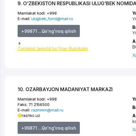
9. O'ZBEKISTON RESPUBLIKASI ULUG'BEK NOMID
Mamlakat kodi:
+998
Y
E-mail:
ulugbek_fund@mail.ru
Y
B
+99871 ...Qo'ng'iroq qilish
Y
A
B
Tashkilot tegishli bo'lgan Rubrikalar
X
10. OZARBAYJON MADANIYAT MARKAZI
Mamlakat kodi:
+998
Y
Faks:
71 2156500
B
E-mail:
razmmm@mail.ru
raznkc.uz
A
k
+99871 ...Qo'ng'iroq qilish
X