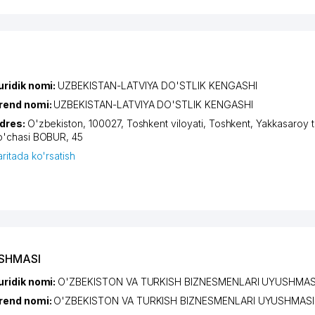
uridik nomi:
UZBEKISTAN-LATVIYA DO'STLIK KENGASHI
rend nomi:
UZBEKISTAN-LATVIYA DO'STLIK KENGASHI
dres:
O'zbekiston, 100027,
Toshkent viloyati
,
Toshkent
,
Yakkasaroy 
o'chasi BOBUR
, 45
aritada ko'rsatish
USHMASI
uridik nomi:
O'ZBEKISTON VA TURKISH BIZNESMENLARI UYUSHMAS
rend nomi:
O'ZBEKISTON VA TURKISH BIZNESMENLARI UYUSHMASI