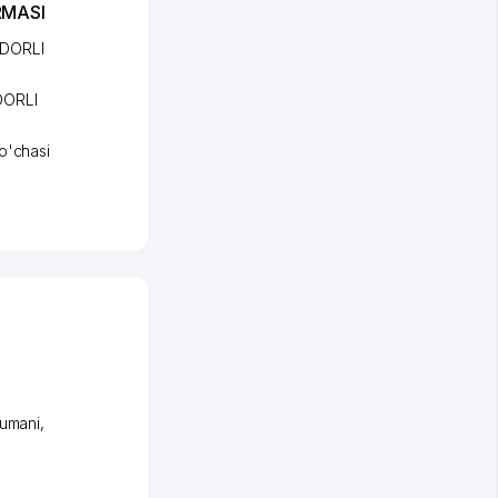
RMASI
IDORLI
DORLI
o'chasi
tumani
,