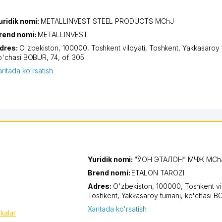
uridik nomi:
METALLINVEST STEEL PRODUCTS MChJ
rend nomi:
METALLINVEST
dres:
O'zbekiston, 100000,
Toshkent viloyati
,
Toshkent
,
Yakkasaroy 
o'chasi BOBUR
, 74, of. 305
aritada ko'rsatish
Yuridik nomi:
“ҚЎҚОН ЭТАЛОН” МЧЖ MCh
Brend nomi:
ETALON TAROZI
Adres:
O'zbekiston, 100000,
Toshkent vi
Toshkent
,
Yakkasaroy tumani
,
ko'chasi 
Xaritada ko'rsatish
ikalar