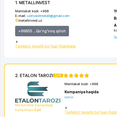
1. METALLINVEST
Mamlakat kodi:
+998
Y
E-mail:
uzinvestmetall@gmail.com
B
metallinvest.uz
A
k
+99855 ...Qo'ng'iroq qilish
X
Tashkilot tegishli bo'lgan Rubrikalar
2. ETALON TAROZI
LITE
Mamlakat kodi:
+998
Kompaniya haqida
batafsil
Ma'lumotlar bazasidagi
kompaniya
2 yil
Tashkilot tegishli bo'lgan Rubr