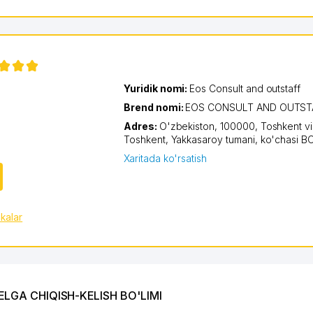
Yuridik nomi:
Eos Consult and outstaff
Brend nomi:
EOS CONSULT AND OUTST
Adres:
O'zbekiston, 100000,
Toshkent vi
Toshkent
,
Yakkasaroy tumani
,
ko'chasi 
Xaritada ko'rsatish
ikalar
GA CHIQISH-KELISH BO'LIMI