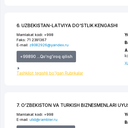
6. UZBEKISTAN-LATVIYA DO'STLIK KENGASHI
Mamlakat kodi:
+998
Y
Faks:
71 2391367
B
E-mail:
z8082926@yandex.ru
A
k
+99890 ...Qo'ng'iroq qilish
X
Tashkilot tegishli bo'lgan Rubrikalar
7. O'ZBEKISTON VA TURKISH BIZNESMENLARI UY
Mamlakat kodi:
+998
Y
E-mail:
utid@rambler.ru
B