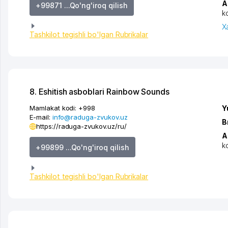
A
+99871 ...Qo'ng'iroq qilish
k
X
Tashkilot tegishli bo'lgan Rubrikalar
8. Eshitish asboblari Rainbow Sounds
Mamlakat kodi:
+998
Y
E-mail:
info@raduga-zvukov.uz
B
https://raduga-zvukov.uz/ru/
A
k
+99899 ...Qo'ng'iroq qilish
Tashkilot tegishli bo'lgan Rubrikalar