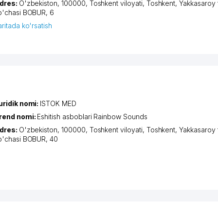
dres:
O'zbekiston, 100000,
Toshkent viloyati
,
Toshkent
,
Yakkasaroy 
o'chasi BOBUR
, 6
aritada ko'rsatish
uridik nomi:
ISTOK MED
rend nomi:
Eshitish asboblari Rainbow Sounds
dres:
O'zbekiston, 100000,
Toshkent viloyati
,
Toshkent
,
Yakkasaroy 
o'chasi BOBUR
, 40