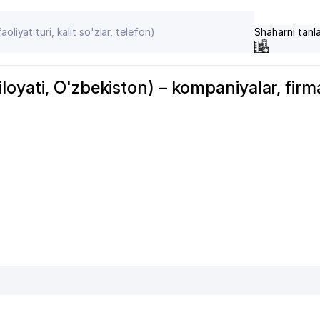
Shaharni tanl
oyati, O'zbekiston) – kompaniyalar, firma