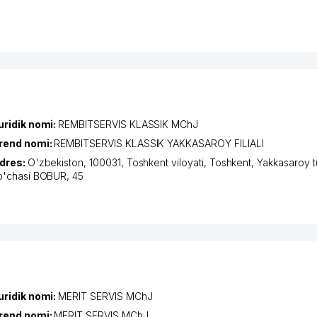
uridik nomi:
REMBITSERVIS KLASSIK MChJ
rend nomi:
REMBITSERVIS KLASSIK YAKKASAROY FILIALI
dres:
O'zbekiston, 100031,
Toshkent viloyati
,
Toshkent
,
Yakkasaroy 
o'chasi BOBUR
, 45
uridik nomi:
MERIT SERVIS MChJ
rend nomi:
MERIT SERVIS MChJ