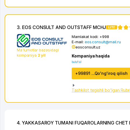
3. EOS CONSULT AND OUTSTAFF MCHJ
LITE
Mamlakat kodi:
+998
E-mail:
eos.consult@mail.ru
eosconsult.uz
Ma'lumotlar bazasidagi
kompaniya
2 yil
Kompaniya haqida
batafsil
+99891 ...Qo'ng'iroq qilish
Tashkilot tegishli bo'lgan Rubr
4. YAKKASAROY TUMANI FUQAROLARNING CHET EL