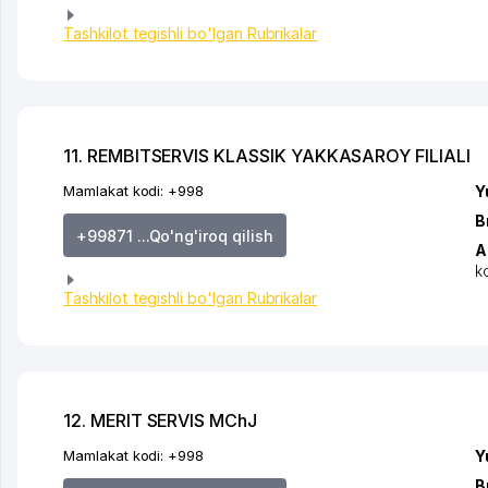
Tashkilot tegishli bo'lgan Rubrikalar
11. REMBITSERVIS KLASSIK YAKKASAROY FILIALI
Mamlakat kodi:
+998
Y
B
+99871 ...Qo'ng'iroq qilish
A
k
Tashkilot tegishli bo'lgan Rubrikalar
12. MERIT SERVIS MChJ
Mamlakat kodi:
+998
Y
B