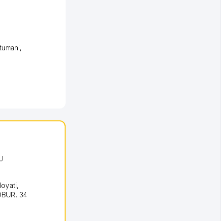
tumani
,
J
loyati
,
BOBUR
, 34