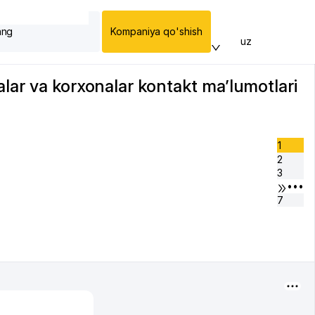
ang
Kompaniya qo'shish
uz
lar va korxonalar kontakt ma’lumotlari
1
2
3
•••
7