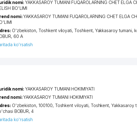
uridik nomi:
YAKKASAROY TUMANI FUQAROLARNING CHET ELGA CH
ELISH BO'LIMI
rend nomi:
YAKKASAROY TUMANI FUQAROLARNING CHET ELGA CHI
O'LIMI
dres:
O'zbekiston,
Toshkent viloyati
,
Toshkent
,
Yakkasaroy tumani
,
k
OBUR
, 60 А
aritada ko'rsatish
uridik nomi:
YAKKASAROY TUMANI HOKIMIYATI
rend nomi:
YAKKASAROY TUMANI HOKIMIYATI
dres:
O'zbekiston, 100100,
Toshkent viloyati
,
Toshkent
,
Yakkasaroy 
o'chasi BOBUR
, 4
aritada ko'rsatish