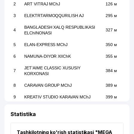
2
ART VITRAJ MChJ
126 м
3
ELEKTRTARMOQQURILISH AJ
295 м
BANGLADESH XALQ RESPUBLIKASI
4
327 м
ELChINONASI
5
ELAN-EXPRESS MChJ
350 м
6
NAMUNA-DIYOR XIIChK
355 м
JET'AIME CLASSIC XUSUSIY
7
384 м
KORXONASI
8
CARAVAN GROUP MChJ
389 м
9
KREATIV STUDIO KARAVAN MChJ
399 м
10
DILRUZ MChJ
400 м
Statistika
11
PREMIUM COFFEE PROJECT MChJ
407 м
Tashkilotning ko'rish statistikasi "MEGA
FAYSEL KONSTRUKTION LOGISTIK