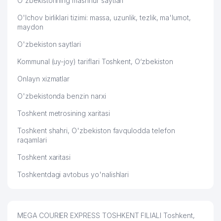
O'zbekistonning mashhur saytlari
49
DARVOZA SAVDO MChJ
821 м
O'lchov birliklari tizimi: massa, uzunlik, tezlik, ma'lumot,
50
DONIYOR FARM-M MChJ
859 м
maydon
KATTA TANAFFUS BILIMDON
O'zbekiston saytlari
51
875 м
NODAVLAT TA'LIM MUASSASASI
Kommunal (uy-joy) tariflari Toshkent, O‘zbekiston
52
O'ZAGROSANOATLOYIHA MChJ
879 м
Onlayn xizmatlar
ATROF-MUHITNI MUHOFAZA QILISH
O'zbekistonda benzin narxi
53
SOHASIDA ANALITIK NAZORATGA
886 м
IXTISOSLAShGAN MARKAZI
Toshkent metrosining xaritasi
54
CORRIDA FOOD OILAVIY KORXONASI
889 м
Toshkent shahri, O'zbekiston favqulodda telefon
raqamlari
55
KEY SOLUTIONS MChJ
960 м
Toshkent xaritasi
Toshkentdagi avtobus yo'nalishlari
MEGA COURIER EXPRESS TOSHKENT FILIALI Toshkent,