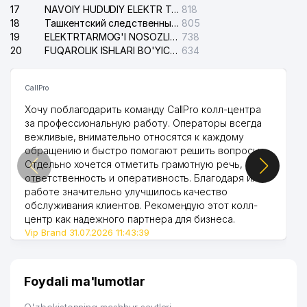
MChJ
17
NAVOIY HUDUDIY ELEKTR TARMOQLARI KORXONASI AJ
818
18
Ташкентский следственный изолятор
805
41
LAZOKAT XUSUSIY KORXONASI
741 м
19
ELEKTRTARMOG'I NOSOZLIKLARINI TO'ZATISH SERGELI XIZMATI
738
20
FUQAROLIK ISHLARI BO'YICHA UCH-TEPA TUMANI SUDI
634
42
ALOQA BO'LIMI №100
742 м
43
EXPRESS STROY PROFI MChJ
760 м
CallPro
Хочу поблагодарить команду CallPro колл-центра
IT PROFESSIONAL SOLUTIONS-ASIA
44
771 м
за профессиональную работу. Операторы всегда
XK MChJ
вежливые, внимательно относятся к каждому
обращению и быстро помогают решить вопросы.
PERFECT INDUSTRY BUSINESS
45
774 м
Отдельно хочется отметить грамотную речь,
MChJ
ответственность и оперативность. Благодаря их
работе значительно улучшилось качество
MILLIY RASSOM VA DIZAYN
46
INSTITUTI KAMALIDDIN BEHZOD
779 м
обслуживания клиентов. Рекомендую этот колл-
NOMIDAGI
центр как надежного партнера для бизнеса.
Vip Brand 31.07.2026 11:43:39
47
MALAYZIYA ELChINONASI
792 м
YAKKASAROY ADVOKATLARI
48
793 м
Foydali ma'lumotlar
ADVOKATLAR KOLLEGIYASI