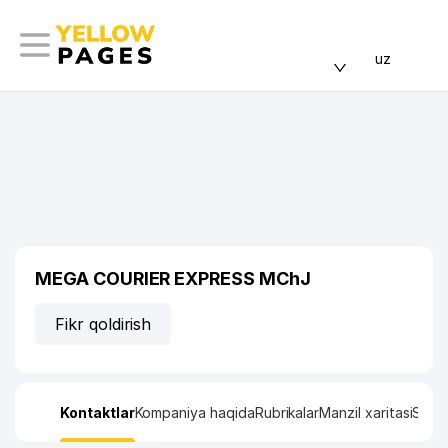
uz
MEGA COURIER EXPRESS MChJ
Fikr qoldirish
Kontaktlar
Kompaniya haqida
Rubrikalar
Manzil xaritasi
Stati