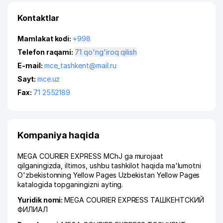
Kontaktlar
Mamlakat kodi:
+998
Telefon raqami:
71 qo'ng'iroq qilish
E-mail:
mce_tashkent@mail.ru
Sayt:
mce.uz
Fax:
71 2552189
Kompaniya haqida
MEGA COURIER EXPRESS MChJ ga murojaat
qilganingizda, iltimos, ushbu tashkilot haqida ma'lumotni
O'zbekistonning Yellow Pages Uzbekistan Yellow Pages
katalogida topganingizni ayting.
Yuridik nomi:
MEGA COURIER EXPRESS ТАШКЕНТСКИЙ
ФИЛИАЛ