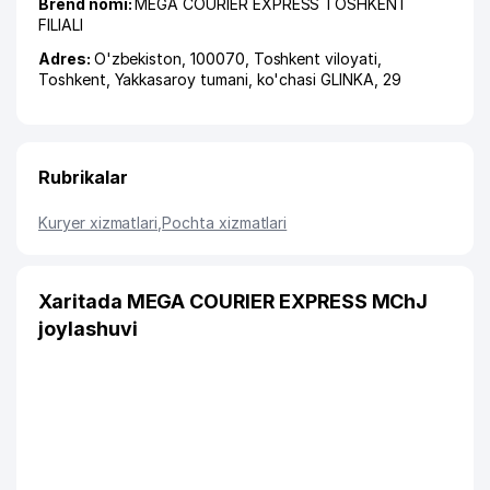
Brend nomi:
MEGA COURIER EXPRESS TOSHKENT
FILIALI
Adres:
O'zbekiston, 100070,
Toshkent viloyati
,
Toshkent
,
Yakkasaroy tumani
,
ko'chasi GLINKA
, 29
Rubrikalar
Kuryer xizmatlari
,
Pochta xizmatlari
Xaritada MEGA COURIER EXPRESS MChJ
joylashuvi