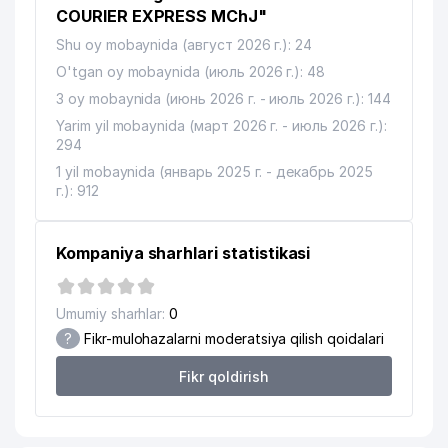
12
430 м
MChJ
COURIER EXPRESS MChJ"
Shu oy mobaynida (август 2026 г.): 24
13
QUYOSH-KONSAL MChJ
435 м
O'tgan oy mobaynida (июль 2026 г.): 48
14
ASIA ADVENTURES MChJ
440 м
3 oy mobaynida (июнь 2026 г. - июль 2026 г.): 144
Yarim yil mobaynida (март 2026 г. - июль 2026 г.):
15
GARANT TRAVEL MChJ
473 м
294
O'ZBEKISTON RESPUBLIKASI IIV
1 yil mobaynida (январь 2025 г. - декабрь 2025
16
MODDIY-TEXNIK VA HARBIY
480 м
г.): 912
TA'MINOTI BOSHQARMASI
17
CABONO MChJ
522 м
Kompaniya sharhlari statistikasi
18
CRONOS GROUP MChJ
539 м
Umumiy sharhlar:
0
19
DIAMOND TOURS MChJ
549 м
?
Fikr-mulohazalarni moderatsiya qilish qoidalari
20
SARUS BIZNES SERVIS MChJ
573 м
Fikr qoldirish
21
UBI CONSULTING MChJ
581 м
22
AGRO PROM STROY PERLIT MChJ
583 м