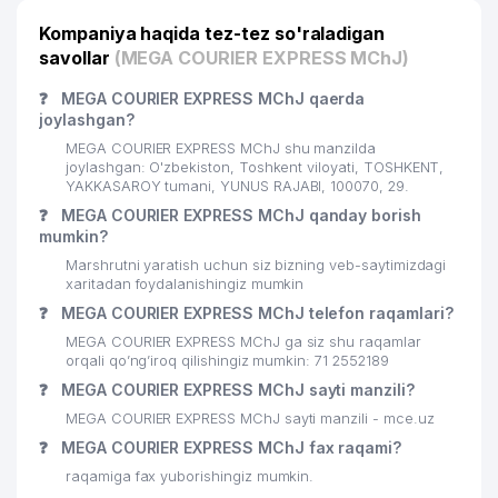
Kompaniya haqida tez-tez so'raladigan
23
ESTHER TECHNOLOGY MChJ
594 м
savollar
(MEGA COURIER EXPRESS MChJ)
24
ISSIQLIKQUVVATTA'MIR MChJ
616 м
❓
MEGA COURIER EXPRESS MChJ qaerda
joylashgan?
O'ZBEKISTON EVREY MILLIY
25
632 м
MADANIYAT MARKAZI
MEGA COURIER EXPRESS MChJ shu manzilda
joylashgan: O'zbekiston, Toshkent viloyati, TOSHKENT,
26
BAMBI LAND MChJ
632 м
YAKKASAROY tumani, YUNUS RAJABI, 100070, 29.
❓
MEGA COURIER EXPRESS MChJ qanday borish
TOSHKENT SHAHRI TASHKILOT
mumkin?
27
TELEFONLARI HAQIDA MA'LUMOT
633 м
Marshrutni yaratish uchun siz bizning veb-saytimizdagi
BYUROSI
xaritadan foydalanishingiz mumkin
❓
MEGA COURIER EXPRESS MChJ telefon raqamlari?
28
TASHELEKTRONIK MChJ
635 м
MEGA COURIER EXPRESS MChJ ga siz shu raqamlar
AVDET KRIM TATAR MILLIY
orqali qo’ng’iroq qilishingiz mumkin: 71 2552189
29
637 м
MADANIYAT MARKAZI
❓
MEGA COURIER EXPRESS MChJ sayti manzili?
MEGA COURIER EXPRESS MChJ sayti manzili - mce.uz
XONADON VA TASHKILOT
30
TELEFONLAR XAQIDA MA'LUMOT
638 м
❓
MEGA COURIER EXPRESS MChJ fax raqami?
BYUROSI
raqamiga fax yuborishingiz mumkin.