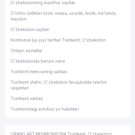
O'zbekistonning mashhur saytlari
O'lchov birliklari tizimi: massa, uzunlik, tezlik, ma'lumot,
maydon
O'zbekiston saytlari
Kommunal (uy-joy) tariflari Toshkent, O‘zbekiston
Onlayn xizmatlar
O'zbekistonda benzin narxi
Toshkent metrosining xaritasi
Toshkent shahri, O'zbekiston favqulodda telefon
raqamlari
Toshkent xaritasi
Toshkentdagi avtobus yo'nalishlari
GRAND ART MEHMONXONA Toshkent, O'zbekiston