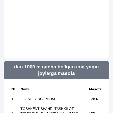
dan 1000 m gacha bo'lgan eng yaqin
joylarga masofa
№
Nomi
Masofa
1
LEGAL FORCE MChJ
128 м
TOSHKENT SHAHRI TASHKILOT