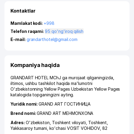
Kontaktlar
Mamlakat kodi:
+998
Telefon raqami:
95 qo'ng'iroq qilish
E-mail:
grandarthotel@gmail.com
Kompaniya haqida
GRANDART HOTEL MChJ ga murojaat qilganingizda,
iltimos, ushbu tashkilot haqida ma'lumotni
O'zbekistonning Yellow Pages Uzbekistan Yellow Pages
katalogida topganingizni ayting.
Yuridik nomi:
GRAND ART ГОСТИНИЦА
Brend nomi:
GRAND ART MEHMONXONA
Adres:
O'zbekiston,
Toshkent viloyati
,
Toshkent
,
Yakkasaroy tumani
,
ko'chasi VOSIT VOHIDOV
, 82