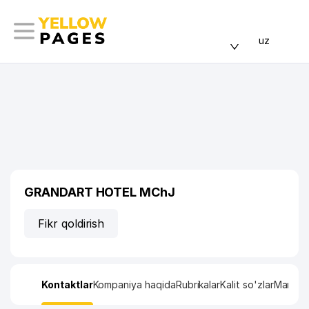
uz
GRANDART HOTEL MChJ
Fikr qoldirish
Kontaktlar
Kompaniya haqida
Rubrikalar
Kalit so'zlar
Manzil x