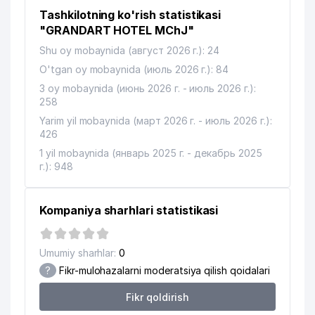
Tashkilotning ko'rish statistikasi
FAYSEL KONSTRUKTION LOGISTIK
11
552 м
MChJ
"GRANDART HOTEL MChJ"
Shu oy mobaynida (август 2026 г.): 24
PERFECT INDUSTRY BUSINESS
12
555 м
MChJ
O'tgan oy mobaynida (июль 2026 г.): 84
3 oy mobaynida (июнь 2026 г. - июль 2026 г.):
BANGLADESH XALQ RESPUBLIKASI
13
258
571 м
ELChINONASI
Yarim yil mobaynida (март 2026 г. - июль 2026 г.):
426
MYUNG SUNG PLACON
14
616 м
VAKOLATXONA
1 yil mobaynida (январь 2025 г. - декабрь 2025
г.): 948
15
DONIYOR FARM-M MChJ
631 м
ТАШКЕНТСКОЕ ГОРОДСКОЕ
Kompaniya sharhlari statistikasi
ТЕРРИТОРИАЛЬНОЕ
16
664 м
КОММУНАЛЬНО-
ЭКСПЛУАТАЦИОННОЕ BIRLASHMASI
Umumiy sharhlar:
0
?
Fikr-mulohazalarni moderatsiya qilish qoidalari
17
ART VITRAJ MChJ
697 м
Fikr qoldirish
18
ASIA ADVENTURES MChJ
710 м