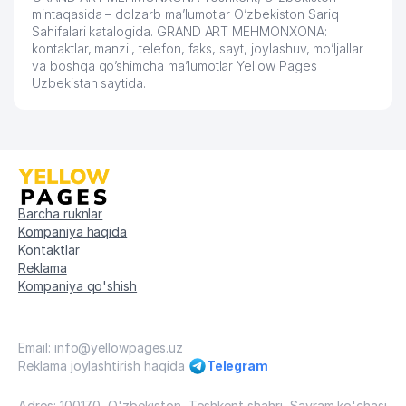
mintaqasida – dolzarb ma’lumotlar O’zbekiston Sariq
Sahifalari katalogida. GRAND ART MEHMONXONA:
kontaktlar, manzil, telefon, faks, sayt, joylashuv, mo’ljallar
va boshqa qo’shimcha ma’lumotlar Yellow Pages
Uzbekistan saytida.
Barcha ruknlar
Kompaniya haqida
Kontaktlar
Reklama
Kompaniya qo'shish
Email: info@yellowpages.uz
Reklama joylashtirish haqida
Telegram
Adres: 100170, O'zbekiston, Toshkent shahri, Sayram ko'chasi