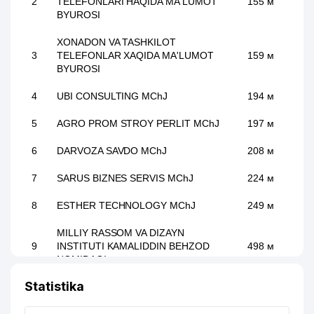
2
TELEFONLARI HAQIDA MA'LUMOT
155 м
BYUROSI
XONADON VA TASHKILOT
3
TELEFONLAR XAQIDA MA'LUMOT
159 м
BYUROSI
4
UBI CONSULTING MChJ
194 м
5
AGRO PROM STROY PERLIT MChJ
197 м
6
DARVOZA SAVDO MChJ
208 м
7
SARUS BIZNES SERVIS MChJ
224 м
8
ESTHER TECHNOLOGY MChJ
249 м
MILLIY RASSOM VA DIZAYN
9
INSTITUTI KAMALIDDIN BEHZOD
498 м
NOMIDAGI
Statistika
IT PROFESSIONAL SOLUTIONS-ASIA
10
552 м
XK MChJ