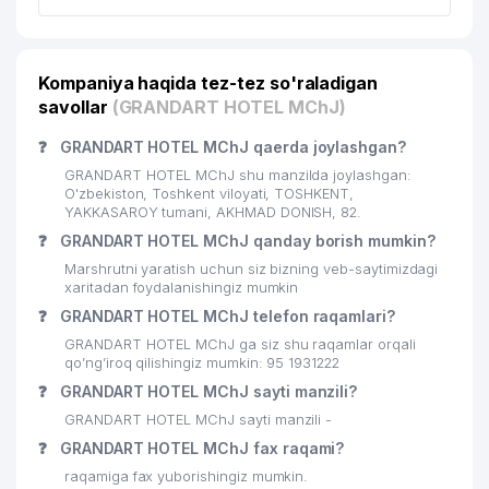
19
ELGA XIZMAT MIROBOD MChJ
723 м
20
BANAM KIM MChJ
753 м
Kompaniya haqida tez-tez so'raladigan
21
KANSLER MChJ
777 м
savollar
(GRANDART HOTEL MChJ)
IMKONIYATI CHEKLANGAN BOLALAR
❓
GRANDART HOTEL MChJ qaerda joylashgan?
22
UCHUN 25-chi SONLI
793 м
GRANDART HOTEL MChJ shu manzilda joylashgan:
IXTISOSLASHGAN MAKTAB
O'zbekiston, Toshkent viloyati, TOSHKENT,
YAKKASAROY tumani, AKHMAD DONISH, 82.
O'ZBEKISTON RESPUBLIKASI IIV
❓
GRANDART HOTEL MChJ qanday borish mumkin?
23
MODDIY-TEXNIK VA HARBIY
808 м
Marshrutni yaratish uchun siz bizning veb-saytimizdagi
TA'MINOTI BOSHQARMASI
xaritadan foydalanishingiz mumkin
24
ELEKTRTARMOQQURILISH AJ
864 м
❓
GRANDART HOTEL MChJ telefon raqamlari?
GRANDART HOTEL MChJ ga siz shu raqamlar orqali
ATROF-MUHITNI MUHOFAZA QILISH
qo’ng’iroq qilishingiz mumkin: 95 1931222
25
SOHASIDA ANALITIK NAZORATGA
865 м
❓
GRANDART HOTEL MChJ sayti manzili?
IXTISOSLAShGAN MARKAZI
GRANDART HOTEL MChJ sayti manzili -
MARCO POLO TRANSPORTATION
❓
GRANDART HOTEL MChJ fax raqami?
26
894 м
MChJ
raqamiga fax yuborishingiz mumkin.