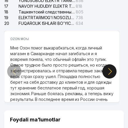
16
YUNUSOBOD ELEKTR TARMOG'I NOSOZLIKLARI XIZMATI
858
SOYUZTRANSLINK EXPEDITION
17
NAVOIY HUDUDIY ELEKTR TARMOQLARI KORXONASI AJ
818
38
998 м
MChJ
18
Ташкентский следственный изолятор
805
19
ELEKTRTARMOG'I NOSOZLIKLARINI TO'ZATISH SERGELI XIZMATI
738
20
FUQAROLIK ISHLARI BO'YICHA UCH-TEPA TUMANI SUDI
634
OZON MChJ
Мне Озон помог выкарабкаться, когда личный
магазин в Самарканде начал загибаться и я
вовремя поняла, что обычный офлайн это тупик.
Самое трудное было просто решиться, но когда
зарегистрировалась и отправила первые заказы,
весь страх сразу ушел. Площадка полностью
берет на себя доставку до клиентов и для одежды
тут хранение бесплатное первый год, хорошая
экономия. Раньше боялась рекламы, а теперь вижу
результаты. В последнее время из России очень
много заказывают, а вначале только по
Узбекистану брали, но вяло. Удалось раскрутиться,
дальше развиваюсь потихоньку😊
Foydali ma'lumotlar
Hamida 03.08.2026 12:45:39