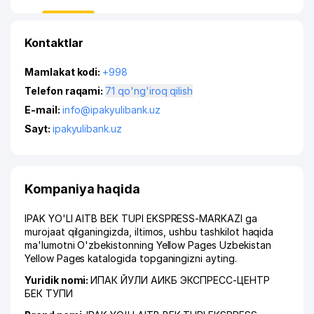
Kontaktlar
Mamlakat kodi:
+998
Telefon raqami:
71 qo'ng'iroq qilish
E-mail:
info@ipakyulibank.uz
Sayt:
ipakyulibank.uz
Kompaniya haqida
IPAK YO'LI AITB BEK TUPI EKSPRESS-MARKAZI ga
murojaat qilganingizda, iltimos, ushbu tashkilot haqida
ma'lumotni O'zbekistonning Yellow Pages Uzbekistan
Yellow Pages katalogida topganingizni ayting.
Yuridik nomi:
ИПАК ЙУЛИ АИКБ ЭКСПРЕСС-ЦЕНТР
БЕК ТУПИ