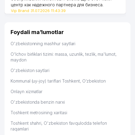
центр как надежного партнера для бизнеса.
Vip Brand 31.07.2026 11:43:39
Foydali ma'lumotlar
O'zbekistonning mashhur saytlari
O'lchov birliklari tizimi: massa, uzunlik, tezlik, ma'lumot,
maydon
O'zbekiston saytlari
Kommunal (uy-joy) tariflari Toshkent, O‘zbekiston
Onlayn xizmatlar
O'zbekistonda benzin narxi
Toshkent metrosining xaritasi
Toshkent shahri, O'zbekiston favqulodda telefon
raqamlari