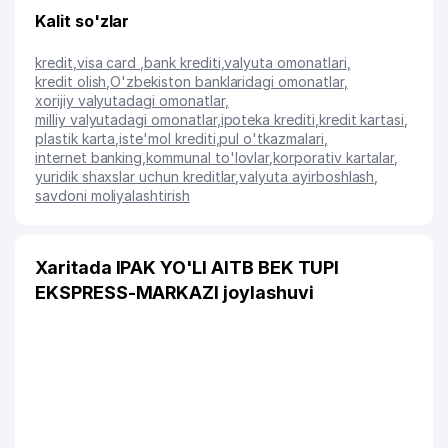
Kalit so'zlar
kredit
,
visa card
,
bank krediti
,
valyuta omonatlari
,
kredit olish
,
O'zbekiston banklaridagi omonatlar
,
xorijiy valyutadagi omonatlar
,
milliy valyutadagi omonatlar
,
ipoteka krediti
,
kredit kartasi
,
plastik karta
,
iste'mol krediti
,
pul o'tkazmalari
,
internet banking
,
kommunal to'lovlar
,
korporativ kartalar
,
yuridik shaxslar uchun kreditlar
,
valyuta ayirboshlash
,
savdoni moliyalashtirish
Xaritada IPAK YO'LI AITB BEK TUPI
EKSPRESS-MARKAZI joylashuvi