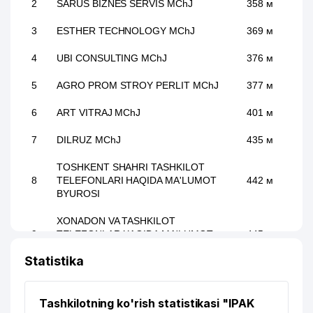
2
SARUS BIZNES SERVIS MChJ
358 м
3
ESTHER TECHNOLOGY MChJ
369 м
4
UBI CONSULTING MChJ
376 м
5
AGRO PROM STROY PERLIT MChJ
377 м
6
ART VITRAJ MChJ
401 м
7
DILRUZ MChJ
435 м
TOSHKENT SHAHRI TASHKILOT
8
TELEFONLARI HAQIDA MA'LUMOT
442 м
BYUROSI
XONADON VA TASHKILOT
9
TELEFONLAR XAQIDA MA'LUMOT
445 м
BYUROSI
Statistika
10
LEGAL FORCE MChJ
481 м
Tashkilotning ko'rish statistikasi "IPAK
IT PROFESSIONAL SOLUTIONS-ASIA
11
498 м