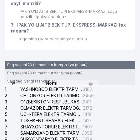
30
ISSIQLIKQUVVATTA'MIR MChJ
743 м
sayti manzili?
IPAK YO'LI AITB BEK TUPI EKSPRESS-MARKAZI sayti
31
GARANT TRAVEL MChJ
747 м
manzili - ipakyulibank.uz
32
BAMBI LAND MChJ
755 м
❓
IPAK YO'LI AITB BEK TUPI EKSPRESS-MARKAZI fax
raqami?
APOLLONIYA MEDICAL SERVICE
raqamiga fax yuborishingiz mumkin.
33
791 м
MChJ
34
CRONOS GROUP MChJ
810 м
Eng yaxshi 20 ta mashhur kompaniya (июль)
35
DIAMOND TOURS MChJ
819 м
Eng yaxshi 20 ta mashhur sarlavha (июль)
O'ZBEKISTON EVREY MILLIY
Saytdagi yangi tashkilotlar
36
849 м
№
Nomi
MADANIYAT MARKAZI
1
YASHNOBOD ELEKTR TARMOG'I NOSOZLIKLARI XIZMATI
3182
2
CHILONZOR ELEKTR TARMOG'I NOSOZLIK XIZMATI
2459
AVDET KRIM TATAR MILLIY
37
853 м
3
O'ZBEKISTON RESPUBLIKASI BOSH PROKURATURASI ISHONCH TELEFONI
2411
MADANIYAT MARKAZI
4
OLMAZOR ELEKTR TARMOG'I NOSOZLIKLARI XIZMATI
2172
5
UCH-TEPA ELEKTR TARMOG'I NOSOZLIKLARI XIZMATI
1418
38
EXPRESS STROY PROFI MChJ
874 м
6
TOSHKENT SHAHAR ELEKTR TARMOQLARI KORXONASI AJ
1417
7
SHAYXONTOHUR ELEKTR TARMOG'I NOSOZLIKLARINI TUZATISH XIZMATI
1407
39
OCEAN-SEEFOOD MChJ
879 м
8
SAMARQAND ELEKTR TARMOQLARI AJ
1398
9
SURXONDARYO ELEKTR TARMOQLARI AJ
1378
YAKKASAROY ADVOKATLARI