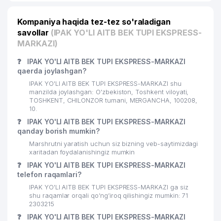
20
MH TEXTILE CONSULTING MChJ
591 м
21
ELAN-EXPRESS MChJ
621 м
Kompaniya haqida tez-tez so'raladigan
savollar
(IPAK YO'LI AITB BEK TUPI EKSPRESS-
22
NAMUNA-DIYOR XIIChK
626 м
MARKAZI)
JET'AIME CLASSIC XUSUSIY
❓
IPAK YO'LI AITB BEK TUPI EKSPRESS-MARKAZI
23
658 м
KORXONASI
qaerda joylashgan?
IPAK YO'LI AITB BEK TUPI EKSPRESS-MARKAZI shu
24
ASIA ADVENTURES MChJ
659 м
manzilda joylashgan: O'zbekiston, Toshkent viloyati,
TOSHKENT, CHILONZOR tumani, MERGANCHA, 100208,
25
QUYOSH-KONSAL MChJ
660 м
10.
❓
IPAK YO'LI AITB BEK TUPI EKSPRESS-MARKAZI
26
PREMIUM COFFEE PROJECT MChJ
680 м
qanday borish mumkin?
Marshrutni yaratish uchun siz bizning veb-saytimizdagi
27
DARVOZA SAVDO MChJ
686 м
xaritadan foydalanishingiz mumkin
28
CABONO MChJ
705 м
❓
IPAK YO'LI AITB BEK TUPI EKSPRESS-MARKAZI
telefon raqamlari?
O'ZBEKISTON RESPUBLIKASI IIV
IPAK YO'LI AITB BEK TUPI EKSPRESS-MARKAZI ga siz
29
MODDIY-TEXNIK VA HARBIY
721 м
shu raqamlar orqali qo’ng’iroq qilishingiz mumkin: 71
TA'MINOTI BOSHQARMASI
2303215
❓
IPAK YO'LI AITB BEK TUPI EKSPRESS-MARKAZI