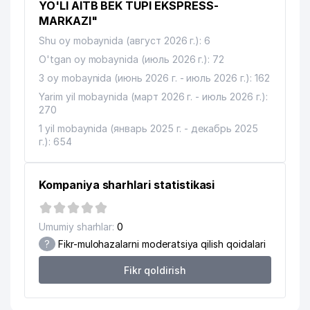
XK MChJ
YO'LI AITB BEK TUPI EKSPRESS-
MARKAZI"
PERFECT INDUSTRY BUSINESS
12
501 м
Shu oy mobaynida (август 2026 г.): 6
MChJ
O'tgan oy mobaynida (июль 2026 г.): 72
13
CARAVAN GROUP MChJ
505 м
3 oy mobaynida (июнь 2026 г. - июль 2026 г.): 162
Yarim yil mobaynida (март 2026 г. - июль 2026 г.):
MILLIY RASSOM VA DIZAYN
14
270
INSTITUTI KAMALIDDIN BEHZOD
511 м
NOMIDAGI
1 yil mobaynida (январь 2025 г. - декабрь 2025
г.): 654
BANGLADESH XALQ RESPUBLIKASI
15
514 м
ELChINONASI
Kompaniya sharhlari statistikasi
16
KREATIV STUDIO KARAVAN MChJ
530 м
17
ELEKTRTARMOQQURILISH AJ
566 м
Umumiy sharhlar:
0
18
?
Fikr-mulohazalarni moderatsiya qilish qoidalari
DONIYOR FARM-M MChJ
585 м
Fikr qoldirish
FAYSEL KONSTRUKTION LOGISTIK
19
588 м
MChJ