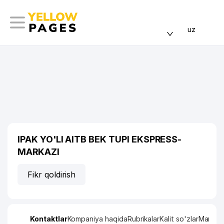
uz
IPAK YO'LI AITB BEK TUPI EKSPRESS-
MARKAZI
Fikr qoldirish
Kontaktlar
Kompaniya haqida
Rubrikalar
Kalit so'zlar
Manzil x