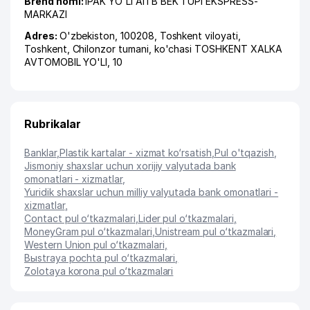
Brend nomi:
IPAK YO'LI AITB BEK TUPI EKSPRESS-
MARKAZI
Adres:
O'zbekiston, 100208,
Toshkent viloyati
,
Toshkent
,
Chilonzor tumani
,
ko'chasi TOSHKENT XALKA
AVTOMOBIL YO'LI
, 10
Rubrikalar
Banklar
,
Plastik kartalar - xizmat ko‘rsatish
,
Pul o'tqazish
,
Jismoniy shaxslar uchun xorijiy valyutada bank
omonatlari - xizmatlar
,
Yuridik shaxslar uchun milliy valyutada bank omonatlari -
xizmatlar
,
Contact pul o‘tkazmalari
,
Lider pul o‘tkazmalari
,
MoneyGram pul o‘tkazmalari
,
Unistream pul o‘tkazmalari
,
Western Union pul o‘tkazmalari
,
Bыstraya pochta pul o‘tkazmalari
,
Zolotaya korona pul o‘tkazmalari