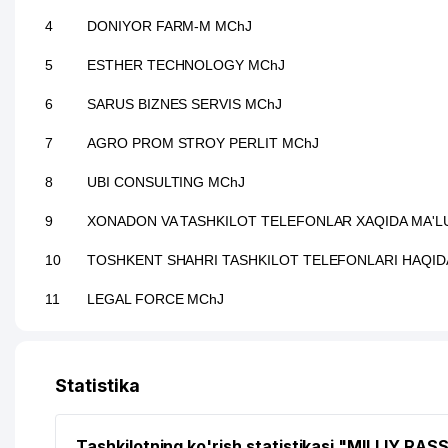
4
DONIYOR FARM-M MChJ
5
ESTHER TECHNOLOGY MChJ
6
SARUS BIZNES SERVIS MChJ
7
AGRO PROM STROY PERLIT MChJ
8
UBI CONSULTING MChJ
9
XONADON VA TASHKILOT TELEFONLAR XAQIDA MA'
10
TOSHKENT SHAHRI TASHKILOT TELEFONLARI HAQID
11
LEGAL FORCE MChJ
12
DARVOZA SAVDO MChJ
13
ТАШКЕНТСКОЕ ГОРОДСКОЕ ТЕРРИТОРИАЛЬНОЕ КО
Statistika
14
MH TEXTILE CONSULTING MChJ
Tashkilotning ko'rish statistikasi "MILLIY RA