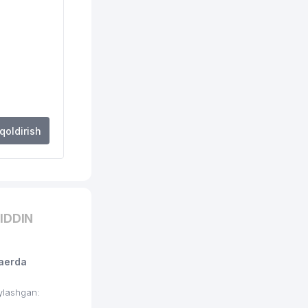
874 м
935 м
971 м
985 м
 qoldirish
IDDIN
aerda
ylashgan: