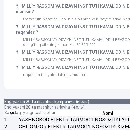
❓
MILLIY RASSOM VA DIZAYN INSTITUTI KAMALIDDIN B
mumkin?
Marshrutni yaratish uchun siz bizning veb-saytimizdagi xa
❓
MILLIY RASSOM VA DIZAYN INSTITUTI KAMALIDDIN B
raqamlari?
MILLIY RASSOM VA DIZAYN INSTITUTI KAMALIDDIN BEHZOD 
qo’ng’iroq qilishingiz mumkin: 71 2551251
❓
MILLIY RASSOM VA DIZAYN INSTITUTI KAMALIDDIN B
MILLIY RASSOM VA DIZAYN INSTITUTI KAMALIDDIN BEHZOD 
❓
MILLIY RASSOM VA DIZAYN INSTITUTI KAMALIDDIN B
raqamiga fax yuborishingiz mumkin.
Eng yaxshi 20 ta mashhur kompaniya (июль)
Eng yaxshi 20 ta mashhur sarlavha (июль)
Saytdagi yangi tashkilotlar
№
Nomi
1
YASHNOBOD ELEKTR TARMOG'I NOSOZLIKLARI 
2
CHILONZOR ELEKTR TARMOG'I NOSOZLIK XIZM