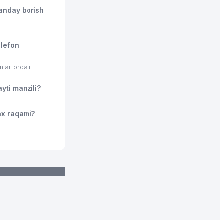
nday borish
lefon
ar orqali
ti manzili?
x raqami?