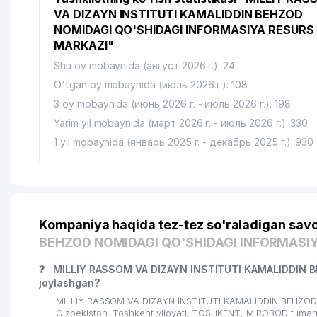
15
DILRUZ MChJ
VA DIZAYN INSTITUTI KAMALIDDIN BEHZOD
NOMIDAGI QO'SHIDAGI INFORMASIYA RESURS
16
ART VITRAJ MChJ
MARKAZI"
17
BANGLADESH XALQ RESPUBLIKASI ELChINONASI
Shu oy mobaynida (август 2026 г.): 24
O'tgan oy mobaynida (июль 2026 г.): 108
18
CARAVAN GROUP MChJ
3 oy mobaynida (июнь 2026 г. - июль 2026 г.): 198
Yarim yil mobaynida (март 2026 г. - июль 2026 г.): 330
1 yil mobaynida (январь 2025 г. - декабрь 2025 г.): 930
Kompaniya haqida tez-tez so'raladigan savo
BEHZOD NOMIDAGI QO'SHIDAGI INFORMASI
❓
MILLIY RASSOM VA DIZAYN INSTITUTI KAMALIDDIN 
joylashgan?
MILLIY RASSOM VA DIZAYN INSTITUTI KAMALIDDIN BEHZOD
O'zbekiston, Toshkent viloyati, TOSHKENT, MIROBOD tuman