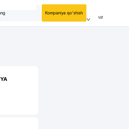
ang
Kompaniya qo'shish
uz
IYA