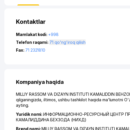
Kontaktlar
Mamlakat kodi:
+998
Telefon raqami:
71 qo'ng'iroq qilish
Fax:
71 2321810
Kompaniya haqida
MILLIY RASSOM VA DIZAYN INSTITUTI KAMALIDDIN BEHZO
qilganingizda, iltimos, ushbu tashkilot haqida ma'lumotni 
ayting.
Yuridik nomi:
ИНФОРМАЦИОННО-РЕСУРСНЫЙ ЦЕНТР ПР
КАМАЛИДДИНА БЕХЗОДА (НИХД)
Brend nomi:
MILLIY RASSOM VA DIZAYN INSTITUTI KAMA