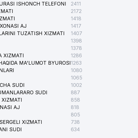
URASI ISHONCH TELEFONI
2411
ZMATI
2172
IZMATI
1418
XONASI AJ
1417
ARINI TUZATISH XIZMATI
1407
1398
1378
 XIZMATI
1286
HAQIDA MA'LUMOT BYUROSI
1263
NLARI
1080
1065
ICHA SUDI
1002
TUMANLARARO SUDI
887
 XIZMATI
858
NASI AJ
818
805
SERGELI XIZMATI
738
ANI SUDI
634