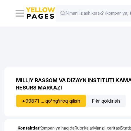
MILLIY RASSOM VA DIZAYN INSTITUTI KAM
RESURS MARKAZI
+99871 ... qo'ng'iroq qilish
Fikr qoldirish
Kontaktlar
Kompaniya haqida
Rubrikalar
Manzil xaritasi
Stati