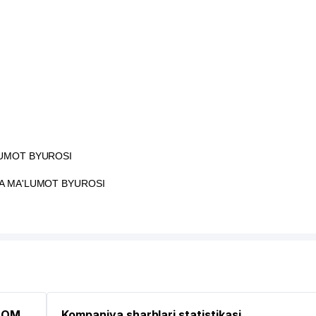
LUMOT BYUROSI
A MA'LUMOT BYUROSI
ММУНАЛЬНО-ЭКСПЛУАТАЦИОННОЕ BIRLASHMASI
SSOM
Kompaniya sharhlari statistikasi