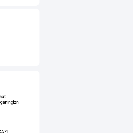
aat
ganingizni
KAZI