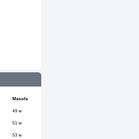
Masofa
49 м
51 м
53 м