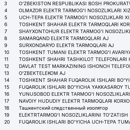
3
O'ZBEKISTON RESPUBLIKASI BOSH PROKURAT
4
OLMAZOR ELEKTR TARMOG'I NOSOZLIKLARI XI
5
UCH-TEPA ELEKTR TARMOG'I NOSOZLIKLARI X
6
TOSHKENT SHAHAR ELEKTR TARMOQLARI KOR
7
SHAYXONTOHUR ELEKTR TARMOG'I NOSOZLIKL
8
SAMARQAND ELEKTR TARMOQLARI AJ
9
SURXONDARYO ELEKTR TARMOQLARI AJ
10
TOSHKENT TUMANI ELEKTR TARMOG'I AVARIYA
11
TOSHKENT SHAHRI TASHKILOT TELEFONLARI 
12
DAVLAT TEST MARKAZINING ISHONCH TELEFO
13
O'ZBEKTELEKOM AJ
14
TOSHKENT SHAHAR FUQAROLIK ISHLARI BO'Y
15
FUQAROLIK ISHLARI BO'YICHA YAKKASAROY 
16
YUNUSOBOD ELEKTR TARMOG'I NOSOZLIKLARI
17
NAVOIY HUDUDIY ELEKTR TARMOQLARI KORXO
18
Ташкентский следственный изолятор
19
ELEKTRTARMOG'I NOSOZLIKLARINI TO'ZATISH 
20
FUQAROLIK ISHLARI BO'YICHA UCH-TEPA TUM