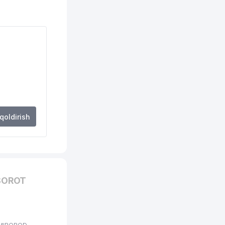
543 м
544 м
557 м
558 м
567 м
581 м
 qoldirish
637 м
643 м
661 м
XBOROT
678 м
680 м
691 м