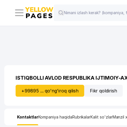
ISTIQBOLLI AVLOD RESPUBLIKA IJTIMOIY-
+99895 ... qo'ng'iroq qilish
Fikr qoldirish
Kontaktlar
Kompaniya haqida
Rubrikalar
Kalit so'zlar
Manzil x