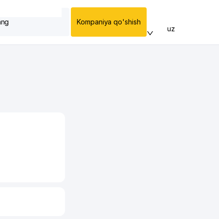
ang
Kompaniya qo'shish
uz