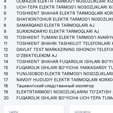
4
OLMAZOR ELEKTR TARMOG'I NOSOZLIKLARI XI
36
LANISEL MChJ
5
UCH-TEPA ELEKTR TARMOG'I NOSOZLIKLARI X
6
TOSHKENT SHAHAR ELEKTR TARMOQLARI KOR
37
ESTHER TECHNOLOGY MChJ
7
SHAYXONTOHUR ELEKTR TARMOG'I NOSOZLIKL
38
ART VITRAJ MChJ
8
SAMARQAND ELEKTR TARMOQLARI AJ
9
SURXONDARYO ELEKTR TARMOQLARI AJ
39
GLOBAL LOGISTICS SYSTEMS MChJ
10
TOSHKENT TUMANI ELEKTR TARMOG'I AVARIYA
11
TOSHKENT SHAHRI TASHKILOT TELEFONLARI 
40
HIGH STAND TOURS MChJ
12
DAVLAT TEST MARKAZINING ISHONCH TELEFO
41
ТАШКЕНТСКОЕ ГОРОДСКОЕ ТЕРРИТОРИАЛЬНОЕ КО
13
O'ZBEKTELEKOM AJ
14
TOSHKENT SHAHAR FUQAROLIK ISHLARI BO'Y
42
O'ZBEKISTON RESPUBLIKASI XALQ TA'LIMI VAZIRLIGI
15
FUQAROLIK ISHLARI BO'YICHA YAKKASAROY 
43
PREMIUM COFFEE PROJECT MChJ
16
YUNUSOBOD ELEKTR TARMOG'I NOSOZLIKLARI
17
NAVOIY HUDUDIY ELEKTR TARMOQLARI KORXO
44
COOL KIDS NODAVLAT TA'LIM MUASSASASI
18
Ташкентский следственный изолятор
19
ELEKTRTARMOG'I NOSOZLIKLARINI TO'ZATISH 
45
INGO-UZBEKISTAN AJ
20
FUQAROLIK ISHLARI BO'YICHA UCH-TEPA TUM
46
JET'AIME CLASSIC XUSUSIY KORXONASI
47
MALAYZIYA ELChINONASI
CallPro
OZON MChJ