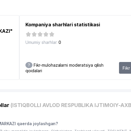
Kompaniya sharhlari statistikasi
KAZI"
Umumiy sharhlar:
0
?
Fikr-mulohazalarni moderatsiya qilish
Fikr
qoidalari
4
 HARBIY TA'MINOTI BOSHQARMASI
llar
(ISTIQBOLLI AVLOD RESPUBLIKA IJTIMOIY-A
ARKAZI qaerda joylashgan?
A MA'LUMOT BYUROSI