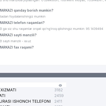
shu manzilda joylashgan: O'zbekiston, Toshkent viloyati, TOSHKENT,
LUMOT BYUROSI
ARKAZI qanday borish mumkin?
ritadan foydalanishingiz mumkin
GI TADBIRKOR
RKAZI telefon raqamlari?
 siz shu raqamlar orqali qo’ng’iroq qilishingiz mumkin: 95 1439494
RKAZI sayti manzili?
ayti manzili - ia.uz
ARKAZI fax raqami?
XIZMATI
3182
AKKASAROY FILIALI
ATI
2459
URASI ISHONCH TELEFONI
2411