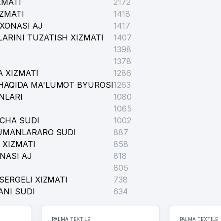
ZMATI
2172
IZMATI
1418
XONASI AJ
1417
ARINI TUZATISH XIZMATI
1407
1398
1378
 XIZMATI
1286
HAQIDA MA'LUMOT BYUROSI
1263
NLARI
1080
ММУНАЛЬНО-ЭКСПЛУАТАЦИОННОЕ BIRLASHMASI
1065
ICHA SUDI
1002
TUMANLARARO SUDI
887
 XIZMATI
858
NASI AJ
818
805
SERGELI XIZMATI
738
ANI SUDI
634
PALMA TEXTILE
PALMA TEXTILE