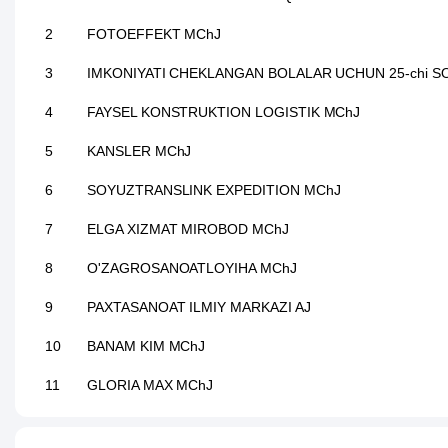
2
FOTOEFFEKT MChJ
3
IMKONIYATI CHEKLANGAN BOLALAR UCHUN 25-chi S
4
FAYSEL KONSTRUKTION LOGISTIK MChJ
5
KANSLER MChJ
6
SOYUZTRANSLINK EXPEDITION MChJ
7
ELGA XIZMAT MIROBOD MChJ
8
O'ZAGROSANOATLOYIHA MChJ
9
PAXTASANOAT ILMIY MARKAZI AJ
10
BANAM KIM MChJ
11
GLORIA MAX MChJ
12
BANGLADESH XALQ RESPUBLIKASI ELChINONASI