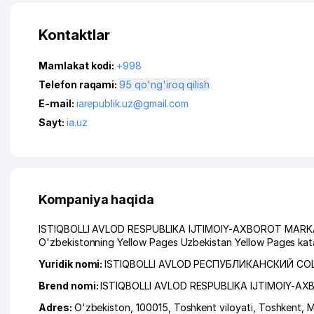
Kontaktlar
Mamlakat kodi:
+998
Telefon raqami:
95 qo'ng'iroq qilish
E-mail:
iarepublik.uz@gmail.com
Sayt:
ia.uz
Kompaniya haqida
ISTIQBOLLI AVLOD RESPUBLIKA IJTIMOIY-AXBOROT MARKAZI ga
O'zbekistonning Yellow Pages Uzbekistan Yellow Pages kata
Yuridik nomi:
ISTIQBOLLI AVLOD РЕСПУБЛИКАНСКИЙ 
Brend nomi:
ISTIQBOLLI AVLOD RESPUBLIKA IJTIMOIY-AX
Adres:
O'zbekiston, 100015,
Toshkent viloyati
,
Toshkent
,
M