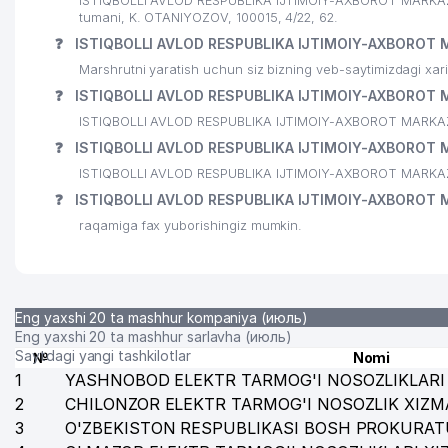
ISTIQBOLLI AVLOD RESPUBLIKA IJTIMOIY-AXBOROT MARKAZI 
tumani, K. OTANIYOZOV, 100015, 4/22, 62.
25
XONADON VA TASHKILOT TELEFONLAR XAQIDA MA'
❓
ISTIQBOLLI AVLOD RESPUBLIKA IJTIMOIY-AXBOROT M
Marshrutni yaratish uchun siz bizning veb-saytimizdagi xa
26
QULMATOVA DILDORA XAMZAYEVNA YAKKA TARTIBDA
❓
ISTIQBOLLI AVLOD RESPUBLIKA IJTIMOIY-AXBOROT MA
27
UBI CONSULTING MChJ
ISTIQBOLLI AVLOD RESPUBLIKA IJTIMOIY-AXBOROT MARKAZI ga
❓
ISTIQBOLLI AVLOD RESPUBLIKA IJTIMOIY-AXBOROT MA
28
AGRO PROM STROY PERLIT MChJ
ISTIQBOLLI AVLOD RESPUBLIKA IJTIMOIY-AXBOROT MARKAZI s
29
DST SERVICE MChJ
❓
ISTIQBOLLI AVLOD RESPUBLIKA IJTIMOIY-AXBOROT M
raqamiga fax yuborishingiz mumkin.
30
GIZA FASHION HOUSE MChJ
31
CORRIDA FOOD OILAVIY KORXONASI
32
SARUS BIZNES SERVIS MChJ
Eng yaxshi 20 ta mashhur kompaniya (июль)
Eng yaxshi 20 ta mashhur sarlavha (июль)
33
FUSION FOOD MChJ
Saytdagi yangi tashkilotlar
№
Nomi
1
YASHNOBOD ELEKTR TARMOG'I NOSOZLIKLARI 
34
DAVR BANK XUSUSIY AKSIYADORLIK TIJORAT BANK Y
2
CHILONZOR ELEKTR TARMOG'I NOSOZLIK XIZM
35
KEY SOLUTIONS MChJ
3
O'ZBEKISTON RESPUBLIKASI BOSH PROKURAT