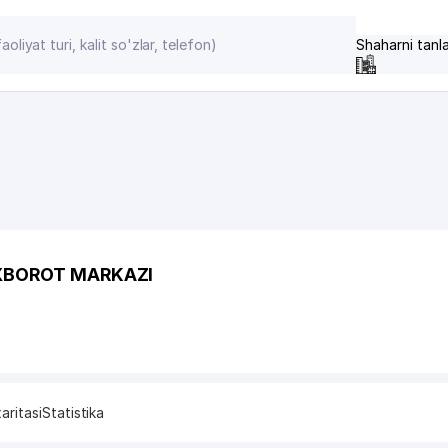
Shaharni tanl
AXBOROT MARKAZI
aritasi
Statistika