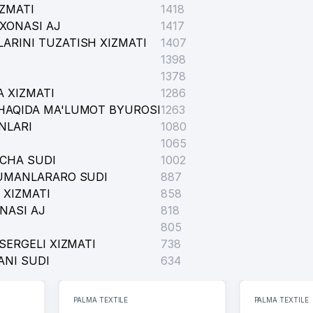
SASASI
IZMATI
1418
XONASI AJ
1417
ARINI TUZATISH XIZMATI
1407
1398
1378
 XIZMATI
1286
HAQIDA MA'LUMOT BYUROSI
1263
NLARI
1080
1065
ICHA SUDI
1002
TUMANLARARO SUDI
887
 XIZMATI
858
NASI AJ
818
A MA'LUMOT BYUROSI
805
SERGELI XIZMATI
738
ANI SUDI
634
PALMA TEXTILE
PALMA TEXTILE
LUMOT BYUROSI