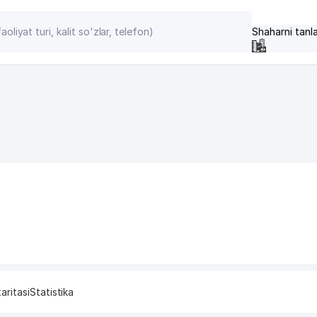
Shaharni tanl
aritasi
Statistika