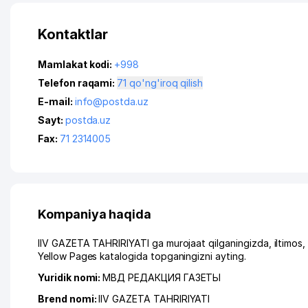
Kontaktlar
Mamlakat kodi:
+998
Telefon raqami:
71 qo'ng'iroq qilish
E-mail:
info@postda.uz
Sayt:
postda.uz
Fax:
71 2314005
Kompaniya haqida
IIV GAZETA TAHRIRIYATI ga murojaat qilganingizda, iltimos
Yellow Pages katalogida topganingizni ayting.
Yuridik nomi:
МВД РЕДАКЦИЯ ГАЗЕТЫ
Brend nomi:
IIV GAZETA TAHRIRIYATI