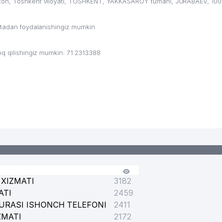
ston, Toshkent viloyati, TOSHKENT, YAKKASAROY tumani, JURABAEV, 100
TIK NAZORATGA IXTISOSLAShGAN MARKAZI
ritadan foydalanishingiz mumkin
oq qilishingiz mumkin: 71 2313388
AKKASAROY FILIALI
XIZMATI
3182
ATI
2459
URASI ISHONCH TELEFONI
2411
ZMATI
2172