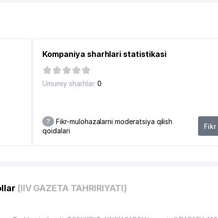
ONLI IXTISOSLASHGAN MAKTAB
Kompaniya sharhlari statistikasi
ММУНАЛЬНО-ЭКСПЛУАТАЦИОННОЕ BIRLASHMASI
Umumiy sharhlar:
0
?
Fikr-mulohazalarni moderatsiya qilish
Fikr
qoidalari
llar
(IIV GAZETA TAHRIRIYATI)