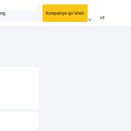
ang
Kompaniya qo'shish
uz