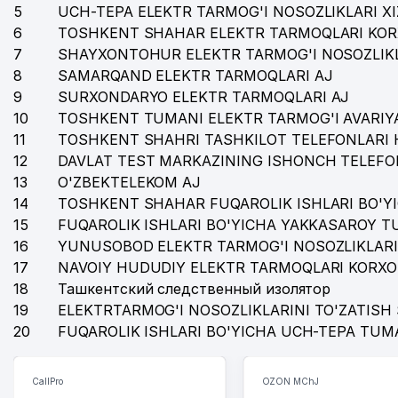
35
KATTA TANAFFUS BILIMDON NODAVLAT TA'LIM MUAS
5
UCH-TEPA ELEKTR TARMOG'I NOSOZLIKLARI X
6
TOSHKENT SHAHAR ELEKTR TARMOQLARI KOR
36
CABONO MChJ
7
SHAYXONTOHUR ELEKTR TARMOG'I NOSOZLIKL
37
O'ZBEKISTON EVREY MILLIY MADANIYAT MARKAZI
8
SAMARQAND ELEKTR TARMOQLARI AJ
9
SURXONDARYO ELEKTR TARMOQLARI AJ
38
AVDET KRIM TATAR MILLIY MADANIYAT MARKAZI
10
TOSHKENT TUMANI ELEKTR TARMOG'I AVARIYA
11
TOSHKENT SHAHRI TASHKILOT TELEFONLARI 
39
DILRUZ MChJ
12
DAVLAT TEST MARKAZINING ISHONCH TELEFO
40
UBI CONSULTING MChJ
13
O'ZBEKTELEKOM AJ
14
TOSHKENT SHAHAR FUQAROLIK ISHLARI BO'Y
41
AGRO PROM STROY PERLIT MChJ
15
FUQAROLIK ISHLARI BO'YICHA YAKKASAROY 
16
YUNUSOBOD ELEKTR TARMOG'I NOSOZLIKLARI
42
SARUS BIZNES SERVIS MChJ
17
NAVOIY HUDUDIY ELEKTR TARMOQLARI KORXO
43
TOSHKENT SHAHRI TASHKILOT TELEFONLARI HAQID
18
Ташкентский следственный изолятор
19
ELEKTRTARMOG'I NOSOZLIKLARINI TO'ZATISH 
44
ANDIJONKABEL QK AJ
20
FUQAROLIK ISHLARI BO'YICHA UCH-TEPA TUM
45
LEGAL FORCE MChJ
CallPro
OZON MChJ
46
XONADON VA TASHKILOT TELEFONLAR XAQIDA MA'