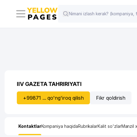
IIV GAZETA TAHRIRIYATI
+99871 ... qo'ng'iroq qilish
Fikr qoldirish
Kontaktlar
Kompaniya haqida
Rubrikalar
Kalit so'zlar
Manzil x