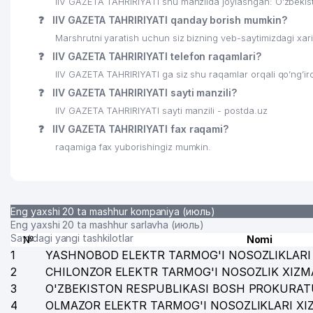
IIV GAZETA TAHRIRIYATI shu manzilda joylashgan: O'zbeki
24
ATROF-MUHITNI MUHOFAZA QILISH SOHASIDA ANALI
❓
IIV GAZETA TAHRIRIYATI qanday borish mumkin?
Marshrutni yaratish uchun siz bizning veb-saytimizdagi xa
25
ORKHIDEYEVS MChJ
❓
IIV GAZETA TAHRIRIYATI telefon raqamlari?
26
VET-PROFI MChJ
IIV GAZETA TAHRIRIYATI ga siz shu raqamlar orqali qo’ng’ir
❓
IIV GAZETA TAHRIRIYATI sayti manzili?
27
KEY SOLUTIONS MChJ
IIV GAZETA TAHRIRIYATI sayti manzili - postda.uz
28
QUYOSH-KONSAL MChJ
❓
IIV GAZETA TAHRIRIYATI fax raqami?
raqamiga fax yuborishingiz mumkin.
29
DAVR BANK XUSUSIY AKSIYADORLIK TIJORAT BANK Y
30
FOTOEFFEKT MChJ
31
A-NIKA MChJ
Eng yaxshi 20 ta mashhur kompaniya (июль)
Eng yaxshi 20 ta mashhur sarlavha (июль)
32
PAXTASANOAT ILMIY MARKAZI AJ
Saytdagi yangi tashkilotlar
№
Nomi
1
YASHNOBOD ELEKTR TARMOG'I NOSOZLIKLARI 
33
KREATIV STUDIO KARAVAN MChJ
2
CHILONZOR ELEKTR TARMOG'I NOSOZLIK XIZM
3
O'ZBEKISTON RESPUBLIKASI BOSH PROKURAT
34
CARAVAN GROUP MChJ
4
OLMAZOR ELEKTR TARMOG'I NOSOZLIKLARI XI