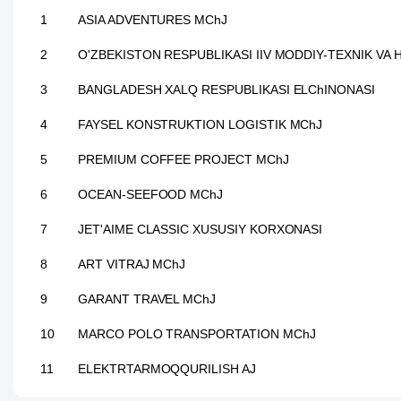
1
ASIA ADVENTURES MChJ
2
O'ZBEKISTON RESPUBLIKASI IIV MODDIY-TEXNIK VA
3
BANGLADESH XALQ RESPUBLIKASI ELChINONASI
4
FAYSEL KONSTRUKTION LOGISTIK MChJ
5
PREMIUM COFFEE PROJECT MChJ
6
OCEAN-SEEFOOD MChJ
7
JET'AIME CLASSIC XUSUSIY KORXONASI
8
ART VITRAJ MChJ
9
GARANT TRAVEL MChJ
10
MARCO POLO TRANSPORTATION MChJ
11
ELEKTRTARMOQQURILISH AJ