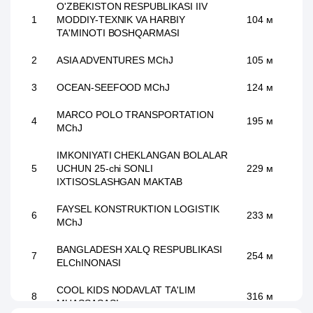
O'ZBEKISTON RESPUBLIKASI IIV
1
MODDIY-TEXNIK VA HARBIY
104 м
TA'MINOTI BOSHQARMASI
2
ASIA ADVENTURES MChJ
105 м
3
OCEAN-SEEFOOD MChJ
124 м
MARCO POLO TRANSPORTATION
4
195 м
MChJ
IMKONIYATI CHEKLANGAN BOLALAR
5
UCHUN 25-chi SONLI
229 м
IXTISOSLASHGAN MAKTAB
FAYSEL KONSTRUKTION LOGISTIK
6
233 м
MChJ
BANGLADESH XALQ RESPUBLIKASI
7
254 м
ELChINONASI
COOL KIDS NODAVLAT TA'LIM
8
316 м
MUASSASASI