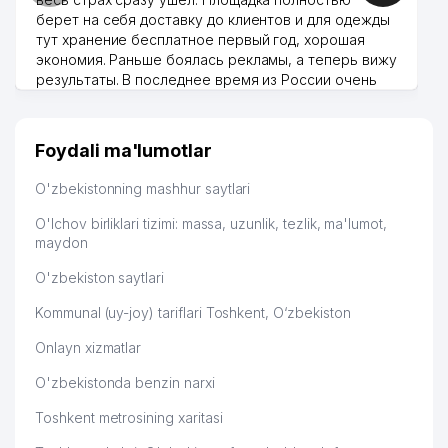
47
UBI CONSULTING MChJ
884 м
берет на себя доставку до клиентов и для одежды
тут хранение бесплатное первый год, хорошая
48
AGRO PROM STROY PERLIT MChJ
887 м
экономия. Раньше боялась рекламы, а теперь вижу
49
SARUS BIZNES SERVIS MChJ
896 м
результаты. В последнее время из России очень
много заказывают, а вначале только по
50
LEGAL FORCE MChJ
898 м
Узбекистану брали, но вяло. Удалось раскрутиться,
дальше развиваюсь потихоньку😊
Foydali ma'lumotlar
TOSHKENT SHAHRI TASHKILOT
Hamida 03.08.2026 12:45:39
51
TELEFONLARI HAQIDA MA'LUMOT
899 м
O'zbekistonning mashhur saytlari
BYUROSI
O'lchov birliklari tizimi: massa, uzunlik, tezlik, ma'lumot,
XONADON VA TASHKILOT
maydon
52
TELEFONLAR XAQIDA MA'LUMOT
904 м
BYUROSI
O'zbekiston saytlari
53
DILRUZ MChJ
905 м
Kommunal (uy-joy) tariflari Toshkent, O‘zbekiston
Onlayn xizmatlar
QULMATOVA DILDORA XAMZAYEVNA
54
924 м
YAKKA TARTIBDAGI TADBIRKOR
O'zbekistonda benzin narxi
55
ESTHER TECHNOLOGY MChJ
926 м
Toshkent metrosining xaritasi
56
PREMIUM SPORT GROUP MChJ
928 м