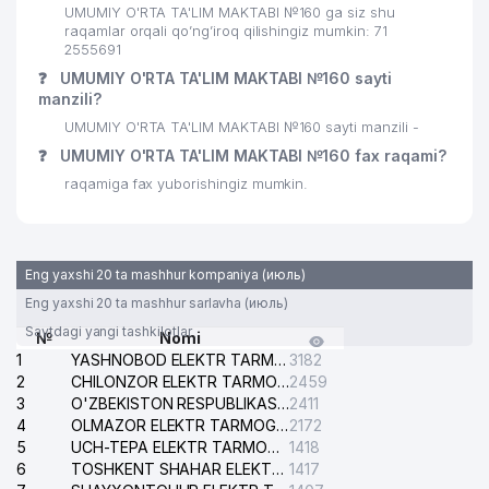
28
FOTOEFFEKT MChJ
538 м
UMUMIY O'RTA TA'LIM MAKTABI №160 ga siz shu
raqamlar orqali qo’ng’iroq qilishingiz mumkin: 71
29
ORKHIDEYEVS MChJ
552 м
2555691
❓
UMUMIY O'RTA TA'LIM MAKTABI №160 sayti
30
PAXTASANOAT ILMIY MARKAZI AJ
564 м
manzili?
UMUMIY O'RTA TA'LIM MAKTABI №160 sayti manzili -
31
VET-PROFI MChJ
588 м
❓
UMUMIY O'RTA TA'LIM MAKTABI №160 fax raqami?
32
ANDIJONKABEL QK AJ
677 м
raqamiga fax yuborishingiz mumkin.
33
QUYOSH-KONSAL MChJ
688 м
KATTA TANAFFUS BILIMDON
34
697 м
Eng yaxshi 20 ta mashhur kompaniya (июль)
NODAVLAT TA'LIM MUASSASASI
Eng yaxshi 20 ta mashhur sarlavha (июль)
35
HIGH STAND TOURS MChJ
746 м
Saytdagi yangi tashkilotlar
№
Nomi
1
YASHNOBOD ELEKTR TARMOG'I NOSOZLIKLARI XIZMATI
3182
GAZ PECHKA TA'MIRI XUSUSIY
36
776 м
2
CHILONZOR ELEKTR TARMOG'I NOSOZLIK XIZMATI
2459
KORXONASI
3
O'ZBEKISTON RESPUBLIKASI BOSH PROKURATURASI ISHONCH TELEFONI
2411
4
OLMAZOR ELEKTR TARMOG'I NOSOZLIKLARI XIZMATI
2172
37
GLORIA MAX MChJ
798 м
5
UCH-TEPA ELEKTR TARMOG'I NOSOZLIKLARI XIZMATI
1418
6
TOSHKENT SHAHAR ELEKTR TARMOQLARI KORXONASI AJ
1417
38
ART HOTELS MChJ
799 м