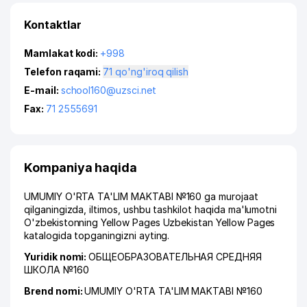
Kontaktlar
Mamlakat kodi:
+998
Telefon raqami:
71 qo'ng'iroq qilish
E-mail:
school160@uzsci.net
Fax:
71 2555691
Kompaniya haqida
UMUMIY O'RTA TA'LIM MAKTABI №160 ga murojaat
qilganingizda, iltimos, ushbu tashkilot haqida ma'lumotni
O'zbekistonning Yellow Pages Uzbekistan Yellow Pages
katalogida topganingizni ayting.
Yuridik nomi:
ОБЩЕОБРАЗОВАТЕЛЬНАЯ СРЕДНЯЯ
ШКОЛА №160
Brend nomi:
UMUMIY O'RTA TA'LIM MAKTABI №160