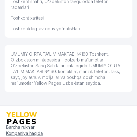
Toshkent shahri, O'zbekiston favqulodda telefon
raqamlari
57
DARVOZA SAVDO MChJ
933 м
Toshkent xaritasi
58
GIZA FASHION HOUSE MChJ
962 м
Toshkentdagi avtobus yo'nalishlari
59
KANSLER MChJ
975 м
O'ZBEKISTON RESPUBLIKASI XALQ
60
986 м
TA'LIMI VAZIRLIGI
UMUMIY O'RTA TA'LIM MAKTABI №160 Toshkent,
O'zbekiston mintaqasida – dolzarb ma’lumotlar
APOLLONIYA MEDICAL SERVICE
O’zbekiston Sariq Sahifalari katalogida. UMUMIY O'RTA
61
992 м
MChJ
TA'LIM MAKTABI №160: kontaktlar, manzil, telefon, faks,
sayt, joylashuv, mo’ljallar va boshqa qo’shimcha
62
ISSIQLIKQUVVATTA'MIR MChJ
994 м
ma’lumotlar Yellow Pages Uzbekistan saytida.
Barcha ruknlar
Kompaniya haqida