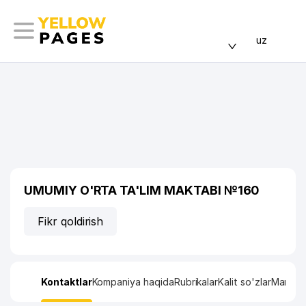
uz
UMUMIY O'RTA TA'LIM MAKTABI №160
Fikr qoldirish
Kontaktlar
Kompaniya haqida
Rubrikalar
Kalit so'zlar
Manzil x