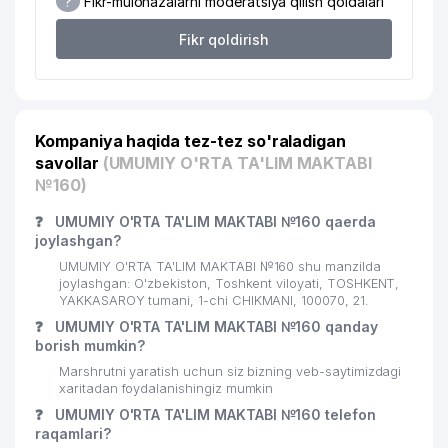
?
Fikr-mulohazalarni moderatsiya qilish qoidalari
19
ART VITRAJ MChJ
457 м
Fikr qoldirish
DAVR BANK XUSUSIY AKSIYADORLIK
20
460 м
TIJORAT BANK YAKKASAROY FILIALI
21
ELAN-EXPRESS MChJ
461 м
Kompaniya haqida tez-tez so'raladigan
22
O'ZQURILISHMATERIALSAVDO MChJ
469 м
savollar
(UMUMIY O'RTA TA'LIM MAKTABI
№160)
23
CRONOS GROUP MChJ
512 м
❓
UMUMIY O'RTA TA'LIM MAKTABI №160 qaerda
ТАШКЕНТСКОЕ ГОРОДСКОЕ
joylashgan?
ТЕРРИТОРИАЛЬНОЕ
24
515 м
UMUMIY O'RTA TA'LIM MAKTABI №160 shu manzilda
КОММУНАЛЬНО-
joylashgan: O'zbekiston, Toshkent viloyati, TOSHKENT,
ЭКСПЛУАТАЦИОННОЕ BIRLASHMASI
YAKKASAROY tumani, 1-chi CHIKMANI, 100070, 21.
❓
UMUMIY O'RTA TA'LIM MAKTABI №160 qanday
25
DIAMOND TOURS MChJ
515 м
borish mumkin?
Marshrutni yaratish uchun siz bizning veb-saytimizdagi
26
A-NIKA MChJ
531 м
xaritadan foydalanishingiz mumkin
27
TASHELEKTRONIK MChJ
537 м
❓
UMUMIY O'RTA TA'LIM MAKTABI №160 telefon
raqamlari?