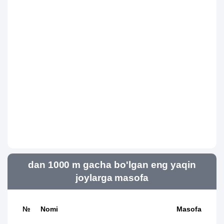
dan 1000 m gacha bo'lgan eng yaqin
joylarga masofa
№
Nomi
Masofa