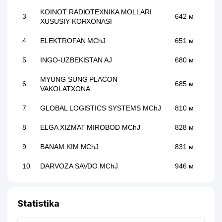
KOINOT RADIOTEXNIKA MOLLARI
3
642 м
XUSUSIY KORXONASI
4
ELEKTROFAN MChJ
651 м
5
INGO-UZBEKISTAN AJ
680 м
MYUNG SUNG PLACON
6
685 м
VAKOLATXONA
7
GLOBAL LOGISTICS SYSTEMS MChJ
810 м
8
ELGA XIZMAT MIROBOD MChJ
828 м
9
BANAM KIM MChJ
831 м
10
DARVOZA SAVDO MChJ
946 м
11
KANSLER MChJ
962 м
Statistika