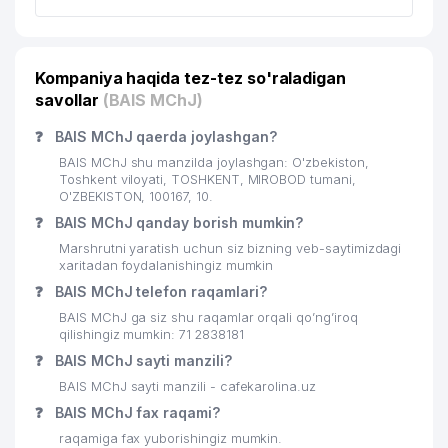
Kompaniya haqida tez-tez so'raladigan
savollar
(BAIS MChJ)
❓
BAIS MChJ qaerda joylashgan?
BAIS MChJ shu manzilda joylashgan: O'zbekiston,
Toshkent viloyati, TOSHKENT, MIROBOD tumani,
O'ZBEKISTON, 100167, 10.
❓
BAIS MChJ qanday borish mumkin?
Marshrutni yaratish uchun siz bizning veb-saytimizdagi
xaritadan foydalanishingiz mumkin
❓
BAIS MChJ telefon raqamlari?
BAIS MChJ ga siz shu raqamlar orqali qo’ng’iroq
qilishingiz mumkin: 71 2838181
❓
BAIS MChJ sayti manzili?
BAIS MChJ sayti manzili - cafekarolina.uz
❓
BAIS MChJ fax raqami?
raqamiga fax yuborishingiz mumkin.