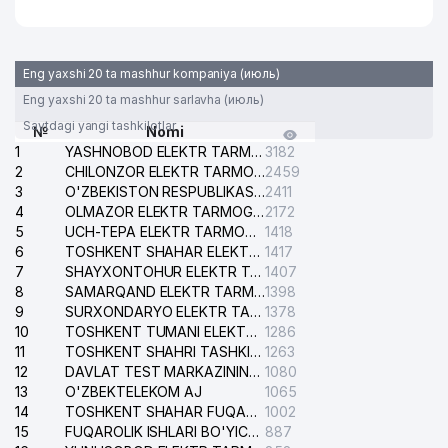
Eng yaxshi 20 ta mashhur kompaniya (июль)
Eng yaxshi 20 ta mashhur sarlavha (июль)
Saytdagi yangi tashkilotlar
№
Nomi
1
YASHNOBOD ELEKTR TARMOG'I NOSOZLIKLARI XIZMATI
3182
2
CHILONZOR ELEKTR TARMOG'I NOSOZLIK XIZMATI
2459
3
O'ZBEKISTON RESPUBLIKASI BOSH PROKURATURASI ISHONCH TELEFONI
2411
4
OLMAZOR ELEKTR TARMOG'I NOSOZLIKLARI XIZMATI
2172
5
UCH-TEPA ELEKTR TARMOG'I NOSOZLIKLARI XIZMATI
1418
6
TOSHKENT SHAHAR ELEKTR TARMOQLARI KORXONASI AJ
1417
7
SHAYXONTOHUR ELEKTR TARMOG'I NOSOZLIKLARINI TUZATISH XIZMATI
1407
8
SAMARQAND ELEKTR TARMOQLARI AJ
1398
9
SURXONDARYO ELEKTR TARMOQLARI AJ
1378
10
TOSHKENT TUMANI ELEKTR TARMOG'I AVARIYA XIZMATI
1286
11
TOSHKENT SHAHRI TASHKILOT TELEFONLARI HAQIDA MA'LUMOT BYUROSI
1263
12
DAVLAT TEST MARKAZINING ISHONCH TELEFONLARI
1080
13
O'ZBEKTELEKOM AJ
1065
14
TOSHKENT SHAHAR FUQAROLIK ISHLARI BO'YICHA SUDI
1002
15
FUQAROLIK ISHLARI BO'YICHA YAKKASAROY TUMANLARARO SUDI
887