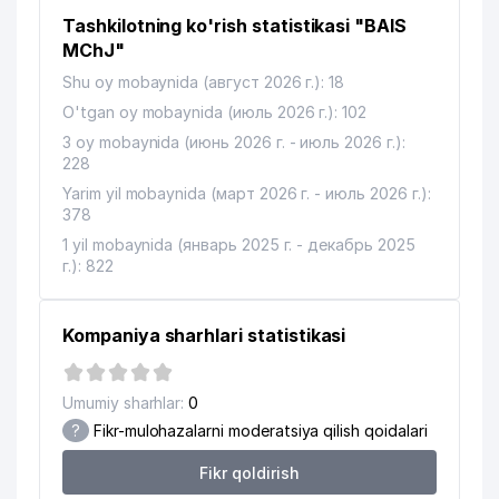
Tashkilotning ko'rish statistikasi "BAIS
MChJ"
Shu oy mobaynida (август 2026 г.): 18
O'tgan oy mobaynida (июль 2026 г.): 102
3 oy mobaynida (июнь 2026 г. - июль 2026 г.):
228
Yarim yil mobaynida (март 2026 г. - июль 2026 г.):
378
1 yil mobaynida (январь 2025 г. - декабрь 2025
г.): 822
Kompaniya sharhlari statistikasi
Umumiy sharhlar:
0
?
Fikr-mulohazalarni moderatsiya qilish qoidalari
Fikr qoldirish