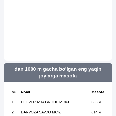
dan 1000 m gacha bo'lgan eng yaqin
joylarga masofa
№
Nomi
Masofa
1
CLOVER ASIA GROUP MChJ
386 м
2
DARVOZA SAVDO MChJ
614 м