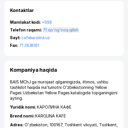
Kontaktlar
Mamlakat kodi:
+998
Telefon raqami:
71 qo'ng'iroq qilish
Sayt:
cafekarolina.uz
Fax:
71 2838181
Kompaniya haqida
BAIS MChJ ga murojaat qilganingizda, iltimos, ushbu
tashkilot haqida ma'lumotni O'zbekistonning Yellow
Pages Uzbekistan Yellow Pages katalogida topganingizni
ayting.
Yuridik nomi:
КАРОЛИНА КАФЕ
Brend nomi:
KAROLINA KAFE
Adres:
O'zbekiston, 100167,
Toshkent viloyati
,
Toshkent
,