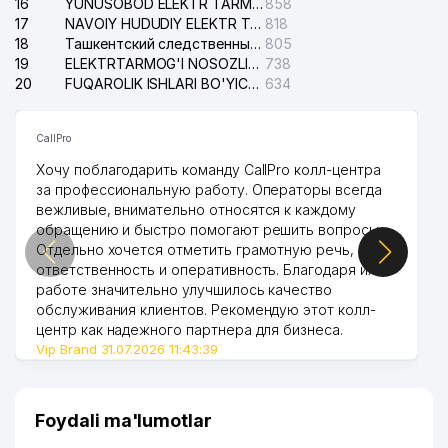
16
YUNUSOBOD ELEKTR TARMOG'I NOSOZLIKLARI XIZMATI
858
17
NAVOIY HUDUDIY ELEKTR TARMOQLARI KORXONASI AJ
818
18
Ташкентский следственный изолятор
805
19
ELEKTRTARMOG'I NOSOZLIKLARINI TO'ZATISH SERGELI XIZMATI
738
20
FUQAROLIK ISHLARI BO'YICHA UCH-TEPA TUMANI SUDI
634
CallPro
Хочу поблагодарить команду CallPro колл-центра
за профессиональную работу. Операторы всегда
вежливые, внимательно относятся к каждому
обращению и быстро помогают решить вопросы.
Отдельно хочется отметить грамотную речь,
ответственность и оперативность. Благодаря их
работе значительно улучшилось качество
обслуживания клиентов. Рекомендую этот колл-
центр как надежного партнера для бизнеса.
Vip Brand 31.07.2026 11:43:39
Foydali ma'lumotlar