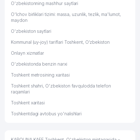
O'zbekistonning mashhur saytlari
O'lchov birliklari tizimi: massa, uzunlik, tezlik, ma'lumot,
maydon
O'zbekiston saytlari
Kommunal (uy-joy) tariflari Toshkent, O‘zbekiston
Onlayn xizmatlar
O'zbekistonda benzin narxi
Toshkent metrosining xaritasi
Toshkent shahri, O'zbekiston favqulodda telefon
raqamlari
Toshkent xaritasi
Toshkentdagi avtobus yo'nalishlari
KAROLINA KAFE Toshkent, O'zbekiston mintaqasida –