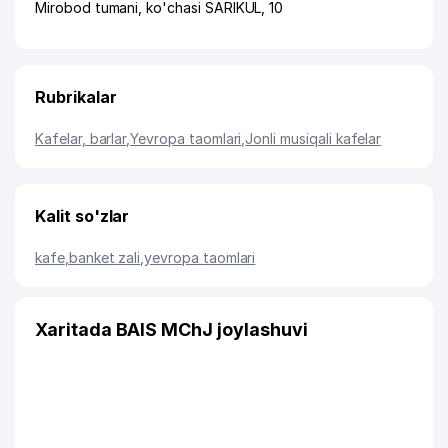
Mirobod tumani
,
ko'chasi SARIKUL
, 10
Rubrikalar
Kafelar, barlar
,
Yevropa taomlari
,
Jonli musiqali kafelar
Kalit so'zlar
kafe
,
banket zali
,
yevropa taomlari
Xaritada BAIS MChJ joylashuvi