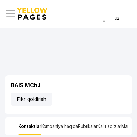
uz
BAIS MChJ
Fikr qoldirish
Kontaktlar
Kompaniya haqida
Rubrikalar
Kalit so'zlar
Manzil x