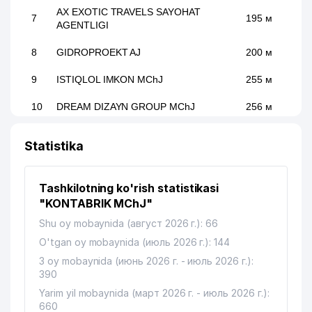
AX EXOTIC TRAVELS SAYOHAT
7
195 м
AGENTLIGI
8
GIDROPROEKT AJ
200 м
9
ISTIQLOL IMKON MChJ
255 м
10
DREAM DIZAYN GROUP MChJ
256 м
11
GAMBRINUS GROUP MChJ
285 м
Statistika
12
BEST FOOD SOLUTION MChJ
297 м
Tashkilotning ko'rish statistikasi
13
MIR SVETA MChJ
330 м
"KONTABRIK MChJ"
14
MY TAXI OPS MChJ
333 м
Shu oy mobaynida (август 2026 г.): 66
O'tgan oy mobaynida (июль 2026 г.): 144
15
MAGIC CINEMA STUDIO MChJ
357 м
3 oy mobaynida (июнь 2026 г. - июль 2026 г.):
KATTA TANAFFUS BILIMDON
390
16
365 м
NODAVLAT TA'LIM MUASSASASI
Yarim yil mobaynida (март 2026 г. - июль 2026 г.):
660
TOSHKENT VILOYAT PEDAGOGLARNI