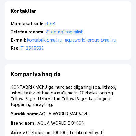
Kontaktlar
Mamlakat kodi:
+998
Telefon raqami:
71 qo'ng'iroq qilish
E-mail:
kontabrik@mail.ru
,
aquaworld-group@mail.ru
Fax:
71 2545533
Kompaniya haqida
KONTABRIK MChJ ga murojaat qilganingizda, iltimos,
ushbu tashkilot haqida ma'lumotni O'zbekistonning
Yellow Pages Uzbekistan Yellow Pages katalogida
topganingizni ayting.
Yuridik nomi:
AQUA WORLD МАГАЗИН
Brend nomi:
AQUA WORLD DO'KON
Adres:
O'zbekiston, 100100,
Toshkent viloyati
,