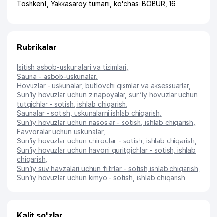
Toshkent
,
Yakkasaroy tumani
,
ko'chasi BOBUR
, 16
Rubrikalar
Isitish asbob-uskunalari va tizimlari
,
Sauna - asbob-uskunalar
,
Hovuzlar - uskunalar, butlovchi qismlar va aksessuarlar
,
Sun’iy hovuzlar uchun zinapoyalar, sun’iy hovuzlar uchun
tutqichlar - sotish, ishlab chiqarish
,
Saunalar - sotish, uskunalarni ishlab chiqarish
,
Sun’iy hovuzlar uchun nasoslar - sotish, ishlab chiqarish
,
Favvoralar uchun uskunalar
,
Sun’iy hovuzlar uchun chiroqlar - sotish, ishlab chiqarish
,
Sun’iy hovuzlar uchun havoni quritgichlar - sotish, ishlab
chiqarish
,
Sun’iy suv havzalari uchun filtrlar - sotish,ishlab chiqarish
,
Sun’iy hovuzlar uchun kimyo - sotish, ishlab chiqarish
Kalit so'zlar