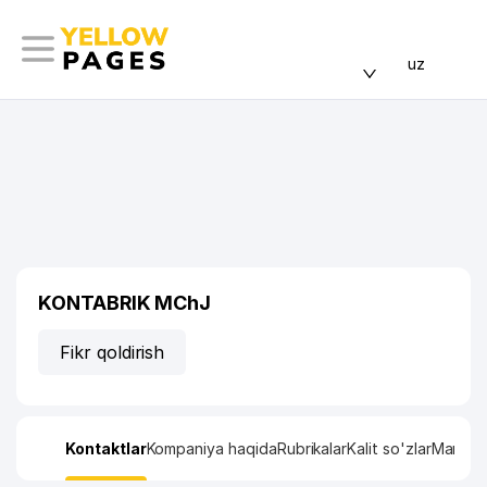
uz
KONTABRIK MChJ
Fikr qoldirish
Kontaktlar
Kompaniya haqida
Rubrikalar
Kalit so'zlar
Manzil x