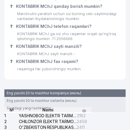
❓
KONTABRIK MChJ qanday borish mumkin?
27
ORKHIDEYEVS MChJ
583 м
Marshrutni yaratish uchun siz bizning veb-saytimizdagi
xaritadan foydalanishingiz mumkin
28
O'ZQURILISHMATERIALSAVDO MChJ
587 м
❓
KONTABRIK MChJ telefon raqamlari?
29
MALIBU TRAVEL MChJ
588 м
KONTABRIK MChJ ga siz shu raqamlar orqali qo’ng’iroq
qilishingiz mumkin: 71 2556666
HELLO KIDS NODAVLAT TA'LIM
❓
KONTABRIK MChJ sayti manzili?
30
591 м
MUASSASASI
KONTABRIK MChJ sayti manzili -
31
TASHELEKTRONIK MChJ
591 м
❓
KONTABRIK MChJ fax raqami?
raqamiga fax yuborishingiz mumkin.
32
MAIN IDEA GROUP MChJ
592 м
33
MARS SOLUTIONS MChJ
595 м
Eng yaxshi 20 ta mashhur kompaniya (июль)
34
YARAN CONSULTING MChJ
597 м
Eng yaxshi 20 ta mashhur sarlavha (июль)
35
YAKKASAROY TUMANI HOKIMIYATI
598 м
Saytdagi yangi tashkilotlar
№
Nomi
1
YASHNOBOD ELEKTR TARMOG'I NOSOZLIKLARI XIZMATI
3182
36
PROFI END HOME MChJ
614 м
2
CHILONZOR ELEKTR TARMOG'I NOSOZLIK XIZMATI
2459
3
O'ZBEKISTON RESPUBLIKASI BOSH PROKURATURASI ISHONCH TELEFONI
2411
ELIPS TEKSTIL PAZARLAMA VE DIS