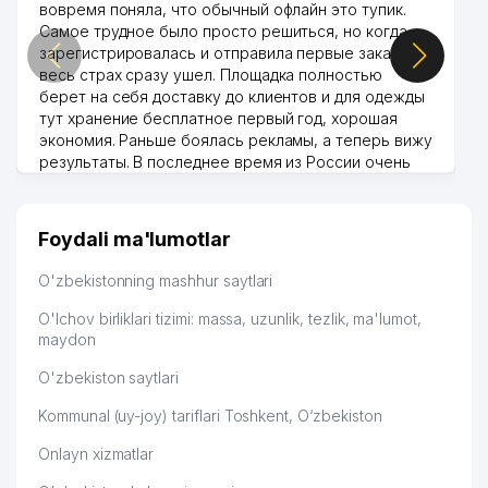
вовремя поняла, что обычный офлайн это тупик.
47
EXPERT SYSTEMS MChJ
689 м
Самое трудное было просто решиться, но когда
зарегистрировалась и отправила первые заказы,
DADIZ MARIYA ALIYEVNA XUSUSIY
48
695 м
весь страх сразу ушел. Площадка полностью
KORXONASI
берет на себя доставку до клиентов и для одежды
тут хранение бесплатное первый год, хорошая
49
ISSIQLIK DUNYOSI MChJ
725 м
экономия. Раньше боялась рекламы, а теперь вижу
результаты. В последнее время из России очень
50
MALAYZIYA ELChINONASI
733 м
много заказывают, а вначале только по
Узбекистану брали, но вяло. Удалось раскрутиться,
COOL KIDS NODAVLAT TA'LIM
51
737 м
MUASSASASI
дальше развиваюсь потихоньку😊
Foydali ma'lumotlar
Hamida 03.08.2026 12:45:39
AVDET KRIM TATAR MILLIY
52
741 м
O'zbekistonning mashhur saytlari
MADANIYAT MARKAZI
O'lchov birliklari tizimi: massa, uzunlik, tezlik, ma'lumot,
O'ZBEKISTON EVREY MILLIY
maydon
53
741 м
MADANIYAT MARKAZI
O'zbekiston saytlari
54
GLOBEX-MED-FARM MChJ
767 м
Kommunal (uy-joy) tariflari Toshkent, O‘zbekiston
GAZ PECHKA TA'MIRI XUSUSIY
55
776 м
Onlayn xizmatlar
KORXONASI