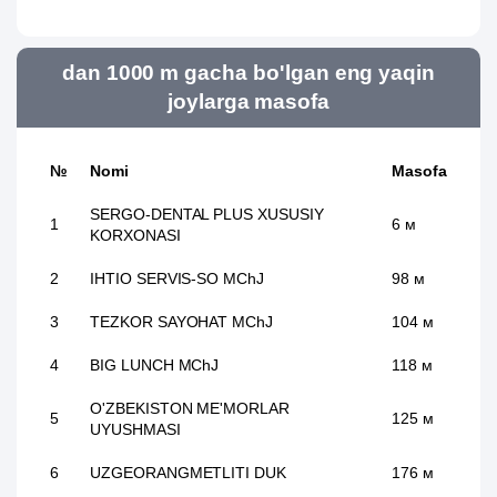
dan 1000 m gacha bo'lgan eng yaqin
joylarga masofa
№
Nomi
Masofa
SERGO-DENTAL PLUS XUSUSIY
1
6 м
KORXONASI
2
IHTIO SERVIS-SO MChJ
98 м
3
TEZKOR SAYOHAT MChJ
104 м
4
BIG LUNCH MChJ
118 м
O'ZBEKISTON ME'MORLAR
5
125 м
UYUSHMASI
6
UZGEORANGMETLITI DUK
176 м