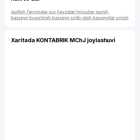
qurilish
,
favvoralar
,
suv havzalari
,
hovuzlar qurish
,
basseyn buyurtirish
,
basseyn sotib olish
,
basseynlar sotish
Xaritada KONTABRIK MChJ joylashuvi