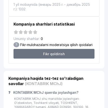
17
QAYTA TAYYORLASH VA MALAKASINI
365 м
1 yil mobaynida (январь 2025 г. - декабрь 2025
OSHIRISH INSTITUTI
г.): 1332
INTERNATIONAL LOGISTIC SERVICE
18
370 м
MChJ
Kompaniya sharhlari statistikasi
19
PROMOTION MChJ
408 м
Umumiy sharhlar:
0
20
ANGLESEY FOOD MChJ
425 м
?
Fikr-mulohazalarni moderatsiya qilish qoidalari
21
SPORT MEGA EXTRIM MChJ
442 м
Fikr qoldirish
22
DJUMANDJI MChJ
463 м
TEN N.K. YAKKA TARTIBDAGI
23
495 м
TADBIRKOR
Kompaniya haqida tez-tez so'raladigan
savollar
(KONTABRIK MChJ)
24
VET-PROFI MChJ
537 м
❓
KONTABRIK MChJ qaerda joylashgan?
KAMALAK MEDIA REKLAMA
25
552 м
AGENTLIGI
KONTABRIK MChJ shu manzilda joylashgan:
O'zbekiston, Toshkent viloyati, TOSHKENT,
26
ANTI-KORROZIYA SERVICE MChJ
582 м
YAKKASAROY tumani, AXMAD DONISH, 100100, 16.