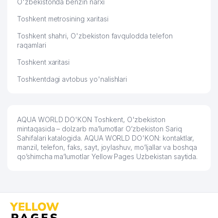
O'zbekistonda benzin narxi
56
GARANT TRAVEL MChJ
781 м
Toshkent metrosining xaritasi
57
BRAND MANAGER MChJ
802 м
Toshkent shahri, O'zbekiston favqulodda telefon
58
CRISTALL TOP BUSINESS MChJ
816 м
raqamlari
Toshkent xaritasi
59
EDVIS MChJ
836 м
Toshkentdagi avtobus yo'nalishlari
60
ELAINE TRAVEL MChJ
848 м
61
HUMSON BULOQ SANATORIUM MChJ
850 м
AQUA WORLD DO'KON Toshkent, O'zbekiston
KRICHAGINA A.A. YAKKA TARTIBDAGI
62
851 м
mintaqasida – dolzarb ma’lumotlar O’zbekiston Sariq
TADBIRKOR
Sahifalari katalogida. AQUA WORLD DO'KON: kontaktlar,
manzil, telefon, faks, sayt, joylashuv, mo’ljallar va boshqa
63
KONTRAST ADVOKATLIK BYUROSI
852 м
qo’shimcha ma’lumotlar Yellow Pages Uzbekistan saytida.
64
CRYSTAL DENTAL LIGHT MChJ
853 м
JET'AIME CLASSIC XUSUSIY
65
854 м
KORXONASI
66
ALOQA BO'LIMI №100
855 м