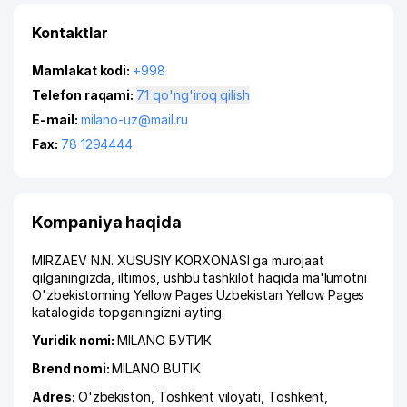
Kontaktlar
Mamlakat kodi:
+998
Telefon raqami:
71 qo'ng'iroq qilish
E-mail:
milano-uz@mail.ru
Fax:
78 1294444
Kompaniya haqida
MIRZAEV N.N. XUSUSIY KORXONASI ga murojaat
qilganingizda, iltimos, ushbu tashkilot haqida ma'lumotni
O'zbekistonning Yellow Pages Uzbekistan Yellow Pages
katalogida topganingizni ayting.
Yuridik nomi:
MILANO БУТИК
Brend nomi:
MILANO BUTIK
Adres:
O'zbekiston,
Toshkent viloyati
,
Toshkent
,