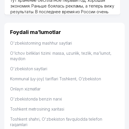
тут хранение бесплатное первый год, хорошая
экономия. Раньше боялась рекламы, а теперь вижу
результаты. В последнее время из России очень
много заказывают, а вначале только по
Узбекистану брали, но вяло. Удалось раскрутиться,
дальше развиваюсь потихоньку😊
Foydali ma'lumotlar
Hamida 03.08.2026 12:45:39
O'zbekistonning mashhur saytlari
O'lchov birliklari tizimi: massa, uzunlik, tezlik, ma'lumot,
maydon
O'zbekiston saytlari
Kommunal (uy-joy) tariflari Toshkent, O‘zbekiston
Onlayn xizmatlar
O'zbekistonda benzin narxi
Toshkent metrosining xaritasi
Toshkent shahri, O'zbekiston favqulodda telefon
raqamlari