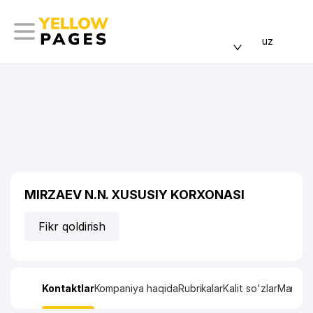
uz
MIRZAEV N.N. XUSUSIY KORXONASI
Fikr qoldirish
Kontaktlar
Kompaniya haqida
Rubrikalar
Kalit so'zlar
Manzil x