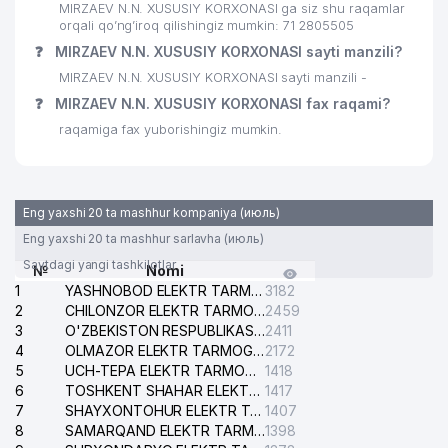
MIRZAEV N.N. XUSUSIY KORXONASI ga siz shu raqamlar
32
orqali qo’ng’iroq qilishingiz mumkin: 71 2805505
VET-PROFI MChJ
821 м
❓
MIRZAEV N.N. XUSUSIY KORXONASI sayti manzili?
33
TASHELEKTRONIK MChJ
830 м
MIRZAEV N.N. XUSUSIY KORXONASI sayti manzili -
❓
MIRZAEV N.N. XUSUSIY KORXONASI fax raqami?
JET'AIME CLASSIC XUSUSIY
34
855 м
KORXONASI
raqamiga fax yuborishingiz mumkin.
ТАШКЕНТСКОЕ ГОРОДСКОЕ
ТЕРРИТОРИАЛЬНОЕ
35
859 м
КОММУНАЛЬНО-
Eng yaxshi 20 ta mashhur kompaniya (июль)
ЭКСПЛУАТАЦИОННОЕ BIRLASHMASI
Eng yaxshi 20 ta mashhur sarlavha (июль)
36
ART VITRAJ MChJ
865 м
Saytdagi yangi tashkilotlar
№
Nomi
1
YASHNOBOD ELEKTR TARMOG'I NOSOZLIKLARI XIZMATI
3182
37
GARANT TRAVEL MChJ
892 м
2
CHILONZOR ELEKTR TARMOG'I NOSOZLIK XIZMATI
2459
3
O'ZBEKISTON RESPUBLIKASI BOSH PROKURATURASI ISHONCH TELEFONI
2411
38
PREMIUM COFFEE PROJECT MChJ
914 м
4
OLMAZOR ELEKTR TARMOG'I NOSOZLIKLARI XIZMATI
2172
5
UCH-TEPA ELEKTR TARMOG'I NOSOZLIKLARI XIZMATI
1418
39
BORDUR TECHLONOLOGIES MChJ
928 м
6
TOSHKENT SHAHAR ELEKTR TARMOQLARI KORXONASI AJ
1417
7
SHAYXONTOHUR ELEKTR TARMOG'I NOSOZLIKLARINI TUZATISH XIZMATI
1407
KATTA TANAFFUS BILIMDON
40
937 м
8
SAMARQAND ELEKTR TARMOQLARI AJ
1398
NODAVLAT TA'LIM MUASSASASI