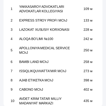
YAKKASAROY ADVOKATLARI
1
109 м
ADVOKATLAR KOLLEGIYASI
2
EXPRESS STROY PROFI MChJ
133 м
3
LAZOKAT XUSUSIY KORXONASI
228 м
4
ALOQA BO'LIMI №100
242 м
APOLLONIYA MEDICAL SERVICE
5
250 м
MChJ
6
BAMBI LAND MChJ
258 м
7
ISSIQLIKQUVVATTA'MIR MChJ
273 м
8
AJAB ETIKETKA MChJ
398 м
9
CABONO MChJ
402 м
AVDET KRIM TATAR MILLIY
10
435 м
MADANIYAT MARKAZI