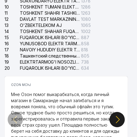
9
SURXONDARYO ELEKTR TARMOQLARI AJ
1378
10
TOSHKENT TUMANI ELEKTR TARMOG'I AVARIYA XIZMATI
1286
41
ANTEX AJ
962 м
11
TOSHKENT SHAHRI TASHKILOT TELEFONLARI HAQIDA MA'LUMOT BYUROSI
1263
12
DAVLAT TEST MARKAZINING ISHONCH TELEFONLARI
1080
42
MEGACOM MChJ
985 м
13
O'ZBEKTELEKOM AJ
1065
14
43
O'ZQURILISHMATERIALSAVDO MChJ
TOSHKENT SHAHAR FUQAROLIK ISHLARI BO'YICHA SUDI
1002
997 м
15
FUQAROLIK ISHLARI BO'YICHA YAKKASAROY TUMANLARARO SUDI
887
16
YUNUSOBOD ELEKTR TARMOG'I NOSOZLIKLARI XIZMATI
858
17
NAVOIY HUDUDIY ELEKTR TARMOQLARI KORXONASI AJ
818
18
Ташкентский следственный изолятор
805
19
ELEKTRTARMOG'I NOSOZLIKLARINI TO'ZATISH SERGELI XIZMATI
738
20
FUQAROLIK ISHLARI BO'YICHA UCH-TEPA TUMANI SUDI
634
OZON MChJ
Мне Озон помог выкарабкаться, когда личный
магазин в Самарканде начал загибаться и я
вовремя поняла, что обычный офлайн это тупик.
Самое трудное было просто решиться, но когда
зарегистрировалась и отправила первые заказы,
весь страх сразу ушел. Площадка полностью
берет на себя доставку до клиентов и для одежды