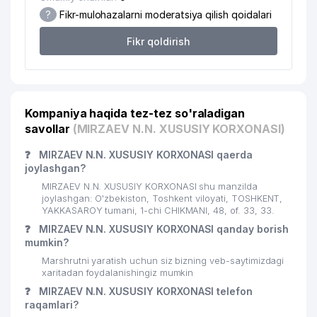
?
Fikr-mulohazalarni moderatsiya qilish qoidalari
21
PROMOTION MChJ
670 м
Fikr qoldirish
INTERNATIONAL LOGISTIC SERVICE
22
742 м
MChJ
23
RESPUBLIKA ESTRADA SIRK KOLLEJI
751 м
Kompaniya haqida tez-tez so'raladigan
24
MAGIC CINEMA STUDIO MChJ
769 м
savollar
(MIRZAEV N.N. XUSUSIY KORXONASI)
25
ELAN-EXPRESS MChJ
773 м
❓
MIRZAEV N.N. XUSUSIY KORXONASI qaerda
joylashgan?
26
NAMUNA-DIYOR XIIChK
778 м
MIRZAEV N.N. XUSUSIY KORXONASI shu manzilda
27
CRONOS GROUP MChJ
781 м
joylashgan: O'zbekiston, Toshkent viloyati, TOSHKENT,
YAKKASAROY tumani, 1-chi CHIKMANI, 48, of. 33, 33.
28
DIAMOND TOURS MChJ
784 м
❓
MIRZAEV N.N. XUSUSIY KORXONASI qanday borish
mumkin?
29
ELEKTRTARMOQQURILISH AJ
787 м
Marshrutni yaratish uchun siz bizning veb-saytimizdagi
xaritadan foydalanishingiz mumkin
30
DREAM DIZAYN GROUP MChJ
797 м
❓
MIRZAEV N.N. XUSUSIY KORXONASI telefon
raqamlari?
31
ORKHIDEYEVS MChJ
818 м