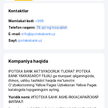
Kontaktlar
Mamlakat kodi:
+998
Telefon raqami:
78 qo'ng'iroq qilish
E-mail:
info@ipotekabank.uz
Sayt:
ipotekabank.uz
Kompaniya haqida
IPOTEKA BANK AKTSIYADORLIK TIJORAT IPOTEKA
BANK YAKKASAROY FILIALI ga murojaat qilganingizda,
iltimos, ushbu tashkilot haqida ma'lumotni
O'zbekistonning Yellow Pages Uzbekistan Yellow Pages
katalogida topganingizni ayting.
Yuridik nomi:
ИПОТЕКА БАНК АКИБ ЯККАСАРАЙСКИЙ
ФИЛИАЛ