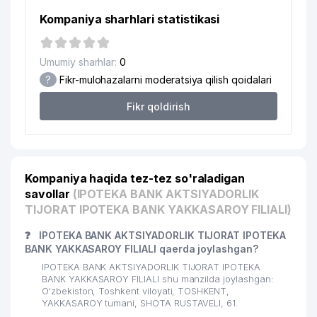
20
CABONO MChJ
867 м
Kompaniya sharhlari statistikasi
21
KREATIV STUDIO KARAVAN MChJ
898 м
Umumiy sharhlar:
0
22
CARAVAN GROUP MChJ
902 м
?
Fikr-mulohazalarni moderatsiya qilish qoidalari
23
DILRUZ MChJ
908 м
Fikr qoldirish
24
ANTI-KORROZIYA SERVICE MChJ
915 м
AVDET KRIM TATAR MILLIY
25
920 м
MADANIYAT MARKAZI
Kompaniya haqida tez-tez so'raladigan
O'ZBEKISTON EVREY MILLIY
savollar
(IPOTEKA BANK AKTSIYADORLIK
26
926 м
MADANIYAT MARKAZI
TIJORAT IPOTEKA BANK YAKKASAROY FILIALI)
❓
IPOTEKA BANK AKTSIYADORLIK TIJORAT IPOTEKA
BANK YAKKASAROY FILIALI qaerda joylashgan?
IPOTEKA BANK AKTSIYADORLIK TIJORAT IPOTEKA
BANK YAKKASAROY FILIALI shu manzilda joylashgan:
O'zbekiston, Toshkent viloyati, TOSHKENT,
YAKKASAROY tumani, SHOTA RUSTAVELI, 61.