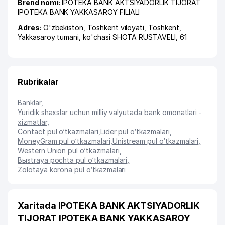
Brend nomi:
IPOTEKA BANK AKTSIYADORLIK TIJORAT
IPOTEKA BANK YAKKASAROY FILIALI
Adres:
O'zbekiston,
Toshkent viloyati
,
Toshkent
,
Yakkasaroy tumani
,
ko'chasi SHOTA RUSTAVELI
, 61
Rubrikalar
Banklar
,
Yuridik shaxslar uchun milliy valyutada bank omonatlari -
xizmatlar
,
Contact pul o‘tkazmalari
,
Lider pul o‘tkazmalari
,
MoneyGram pul o‘tkazmalari
,
Unistream pul o‘tkazmalari
,
Western Union pul o‘tkazmalari
,
Bыstraya pochta pul o‘tkazmalari
,
Zolotaya korona pul o‘tkazmalari
Xaritada IPOTEKA BANK AKTSIYADORLIK
TIJORAT IPOTEKA BANK YAKKASAROY