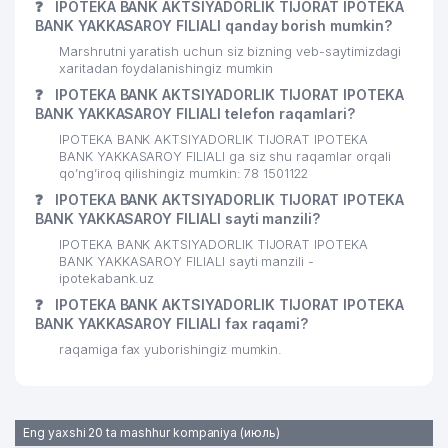
❓
IPOTEKA BANK AKTSIYADORLIK TIJORAT IPOTEKA
BANK YAKKASAROY FILIALI qanday borish mumkin?
Marshrutni yaratish uchun siz bizning veb-saytimizdagi
xaritadan foydalanishingiz mumkin
❓
IPOTEKA BANK AKTSIYADORLIK TIJORAT IPOTEKA
BANK YAKKASAROY FILIALI telefon raqamlari?
IPOTEKA BANK AKTSIYADORLIK TIJORAT IPOTEKA
BANK YAKKASAROY FILIALI ga siz shu raqamlar orqali
qo’ng’iroq qilishingiz mumkin: 78 1501122
❓
IPOTEKA BANK AKTSIYADORLIK TIJORAT IPOTEKA
BANK YAKKASAROY FILIALI sayti manzili?
IPOTEKA BANK AKTSIYADORLIK TIJORAT IPOTEKA
BANK YAKKASAROY FILIALI sayti manzili -
ipotekabank.uz
❓
IPOTEKA BANK AKTSIYADORLIK TIJORAT IPOTEKA
BANK YAKKASAROY FILIALI fax raqami?
raqamiga fax yuborishingiz mumkin.
Eng yaxshi 20 ta mashhur kompaniya (июль)