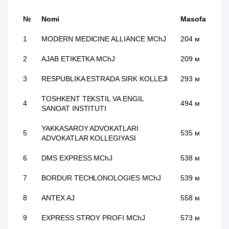
№
Nomi
Masofa
1
MODERN MEDICINE ALLIANCE MChJ
204 м
2
AJAB ETIKETKA MChJ
209 м
3
RESPUBLIKA ESTRADA SIRK KOLLEJI
293 м
TOSHKENT TEKSTIL VA ENGIL
4
494 м
SANOAT INSTITUTI
YAKKASAROY ADVOKATLARI
5
535 м
ADVOKATLAR KOLLEGIYASI
6
DMS EXPRESS MChJ
538 м
7
BORDUR TECHLONOLOGIES MChJ
539 м
8
ANTEX AJ
558 м
9
EXPRESS STROY PROFI MChJ
573 м