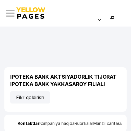
uz
IPOTEKA BANK AKTSIYADORLIK TIJORAT
IPOTEKA BANK YAKKASAROY FILIALI
Fikr qoldirish
Kontaktlar
Kompaniya haqida
Rubrikalar
Manzil xaritasi
Stati