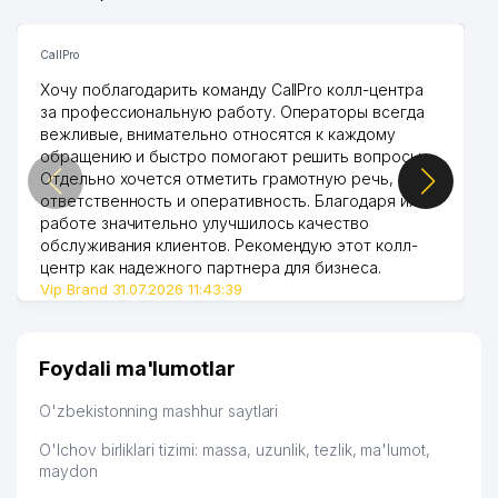
CallPro
Хочу поблагодарить команду CallPro колл-центра
за профессиональную работу. Операторы всегда
вежливые, внимательно относятся к каждому
обращению и быстро помогают решить вопросы.
Отдельно хочется отметить грамотную речь,
ответственность и оперативность. Благодаря их
работе значительно улучшилось качество
обслуживания клиентов. Рекомендую этот колл-
центр как надежного партнера для бизнеса.
Vip Brand 31.07.2026 11:43:39
Foydali ma'lumotlar
O'zbekistonning mashhur saytlari
O'lchov birliklari tizimi: massa, uzunlik, tezlik, ma'lumot,
maydon