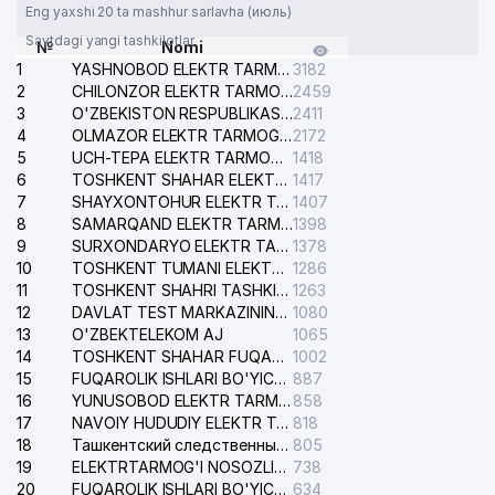
Eng yaxshi 20 ta mashhur sarlavha (июль)
Saytdagi yangi tashkilotlar
№
Nomi
1
YASHNOBOD ELEKTR TARMOG'I NOSOZLIKLARI XIZMATI
3182
2
CHILONZOR ELEKTR TARMOG'I NOSOZLIK XIZMATI
2459
3
O'ZBEKISTON RESPUBLIKASI BOSH PROKURATURASI ISHONCH TELEFONI
2411
4
OLMAZOR ELEKTR TARMOG'I NOSOZLIKLARI XIZMATI
2172
5
UCH-TEPA ELEKTR TARMOG'I NOSOZLIKLARI XIZMATI
1418
6
TOSHKENT SHAHAR ELEKTR TARMOQLARI KORXONASI AJ
1417
7
SHAYXONTOHUR ELEKTR TARMOG'I NOSOZLIKLARINI TUZATISH XIZMATI
1407
8
SAMARQAND ELEKTR TARMOQLARI AJ
1398
9
SURXONDARYO ELEKTR TARMOQLARI AJ
1378
10
TOSHKENT TUMANI ELEKTR TARMOG'I AVARIYA XIZMATI
1286
11
TOSHKENT SHAHRI TASHKILOT TELEFONLARI HAQIDA MA'LUMOT BYUROSI
1263
12
DAVLAT TEST MARKAZINING ISHONCH TELEFONLARI
1080
13
O'ZBEKTELEKOM AJ
1065
14
TOSHKENT SHAHAR FUQAROLIK ISHLARI BO'YICHA SUDI
1002
15
FUQAROLIK ISHLARI BO'YICHA YAKKASAROY TUMANLARARO SUDI
887
16
YUNUSOBOD ELEKTR TARMOG'I NOSOZLIKLARI XIZMATI
858
17
NAVOIY HUDUDIY ELEKTR TARMOQLARI KORXONASI AJ
818
18
Ташкентский следственный изолятор
805
19
ELEKTRTARMOG'I NOSOZLIKLARINI TO'ZATISH SERGELI XIZMATI
738
20
FUQAROLIK ISHLARI BO'YICHA UCH-TEPA TUMANI SUDI
634