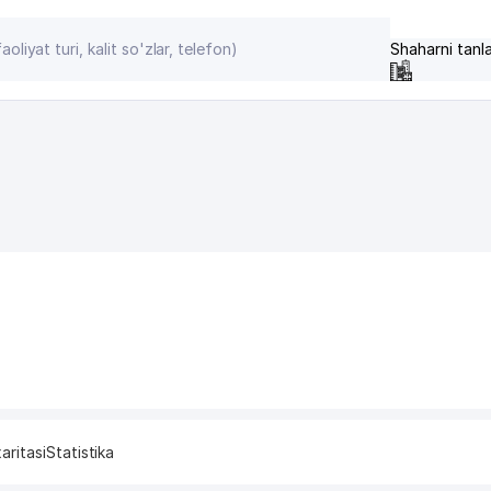
Shaharni tanl
aritasi
Statistika