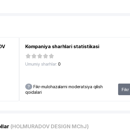
DOV
Kompaniya sharhlari statistikasi
Umumiy sharhlar:
0
ММУНАЛЬНО-ЭКСПЛУАТАЦИОННОЕ BIRLASHMASI
?
Fikr-mulohazalarni moderatsiya qilish
Fikr
qoidalari
8
llar
(HOLMURADOV DESIGN MChJ)