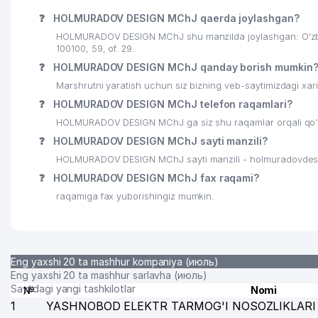
❓
HOLMURADOV DESIGN MChJ qaerda joylashgan?
23
M.ULUG'BEK NOMLI TOSHKENT XALQARO MAKTABI
HOLMURADOV DESIGN MChJ shu manzilda joylashgan: O'zb
100100, 59, of. 29.
24
TOSHKENT TEKSTIL VA ENGIL SANOAT INSTITUTI
❓
HOLMURADOV DESIGN MChJ qanday borish mumkin
25
CRONOS GROUP MChJ
Marshrutni yaratish uchun siz bizning veb-saytimizdagi xa
❓
HOLMURADOV DESIGN MChJ telefon raqamlari?
26
JET'AIME CLASSIC XUSUSIY KORXONASI
HOLMURADOV DESIGN MChJ ga siz shu raqamlar orqali qo’ng
27
DIAMOND TOURS MChJ
❓
HOLMURADOV DESIGN MChJ sayti manzili?
HOLMURADOV DESIGN MChJ sayti manzili - holmuradovdes
28
ANTI-KORROZIYA SERVICE MChJ
❓
HOLMURADOV DESIGN MChJ fax raqami?
29
PREMIUM COFFEE PROJECT MChJ
raqamiga fax yuborishingiz mumkin.
30
GARANT TRAVEL MChJ
31
ORKHIDEYEVS MChJ
Eng yaxshi 20 ta mashhur kompaniya (июль)
32
TASHELEKTRONIK MChJ
Eng yaxshi 20 ta mashhur sarlavha (июль)
Saytdagi yangi tashkilotlar
№
Nomi
33
VET-PROFI MChJ
1
YASHNOBOD ELEKTR TARMOG'I NOSOZLIKLARI 