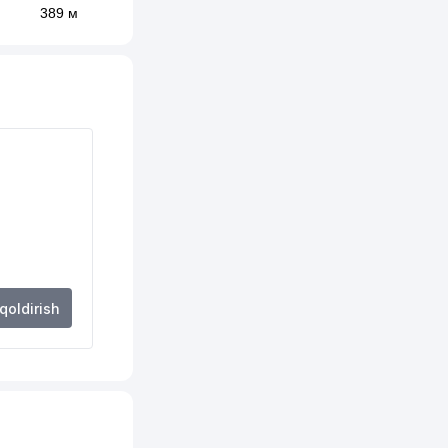
389 м
405 м
414 м
509 м
523 м
526 м
680 м
700 м
 qoldirish
708 м
710 м
711 м
716 м