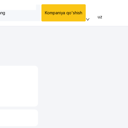
ang
Kompaniya qo'shish
uz