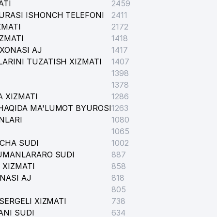
ATI
2459
URASI ISHONCH TELEFONI
2411
ZMATI
2172
IZMATI
1418
XONASI AJ
1417
ARINI TUZATISH XIZMATI
1407
1398
1378
 XIZMATI
1286
HAQIDA MA'LUMOT BYUROSI
1263
NLARI
1080
1065
ICHA SUDI
1002
TUMANLARARO SUDI
887
 XIZMATI
858
NASI AJ
818
805
SERGELI XIZMATI
738
ANI SUDI
634