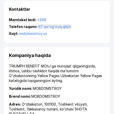
Kontaktlar
Mamlakat kodi:
+998
Telefon raqami:
97 qo'ng'iroq qilish
Sayt:
mobdomstroy.uz
Kompaniya haqida
TRIUMPH BENEFIT MChJ ga murojaat qilganingizda,
iltimos, ushbu tashkilot haqida ma'lumotni
O'zbekistonning Yellow Pages Uzbekistan Yellow Pages
katalogida topganingizni ayting.
Yuridik nomi:
MOBDOMSTROY
Brend nomi:
MOBDOMSTROY
Adres:
O'zbekiston, 100100,
Toshkent viloyati
,
Toshkent
,
Yakkasaroy tumani
,
ko'chasi SHOTA
RUSTAVELI
, 54