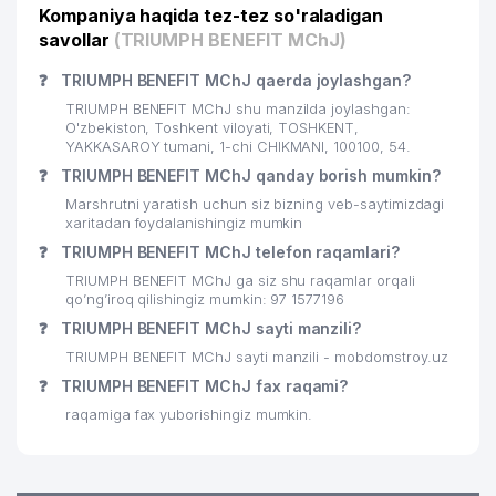
Kompaniya haqida tez-tez so'raladigan
savollar
(TRIUMPH BENEFIT MChJ)
25
QUYOSH-KONSAL MChJ
834 м
❓
TRIUMPH BENEFIT MChJ qaerda joylashgan?
26
PROMOTION MChJ
874 м
TRIUMPH BENEFIT MChJ shu manzilda joylashgan:
27
ELBRUS BROKER MChJ
889 м
O'zbekiston, Toshkent viloyati, TOSHKENT,
YAKKASAROY tumani, 1-chi CHIKMANI, 100100, 54.
INTERNATIONAL LOGISTIC SERVICE
❓
TRIUMPH BENEFIT MChJ qanday borish mumkin?
28
932 м
MChJ
Marshrutni yaratish uchun siz bizning veb-saytimizdagi
xaritadan foydalanishingiz mumkin
YAKKASAROY TUMANI 2-chi
29
939 м
❓
TRIUMPH BENEFIT MChJ telefon raqamlari?
NOTARIAL IDORASI
TRIUMPH BENEFIT MChJ ga siz shu raqamlar orqali
30
MAGIC CINEMA STUDIO MChJ
956 м
qo’ng’iroq qilishingiz mumkin: 97 1577196
❓
TRIUMPH BENEFIT MChJ sayti manzili?
TRIUMPH BENEFIT MChJ sayti manzili - mobdomstroy.uz
❓
TRIUMPH BENEFIT MChJ fax raqami?
raqamiga fax yuborishingiz mumkin.