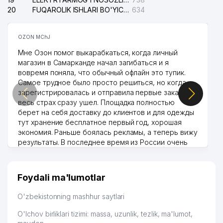
20
FUQAROLIK ISHLARI BO'YICHA UCH-TEPA TUMANI SUDI
634
OZON MChJ
Мне Озон помог выкарабкаться, когда личный
магазин в Самарканде начал загибаться и я
вовремя поняла, что обычный офлайн это тупик.
Самое трудное было просто решиться, но когда
зарегистрировалась и отправила первые заказы,
весь страх сразу ушел. Площадка полностью
берет на себя доставку до клиентов и для одежды
тут хранение бесплатное первый год, хорошая
экономия. Раньше боялась рекламы, а теперь вижу
результаты. В последнее время из России очень
много заказывают, а вначале только по
Узбекистану брали, но вяло. Удалось раскрутиться,
дальше развиваюсь потихоньку😊
Foydali ma'lumotlar
Hamida 03.08.2026 12:45:39
O'zbekistonning mashhur saytlari
O'lchov birliklari tizimi: massa, uzunlik, tezlik, ma'lumot,