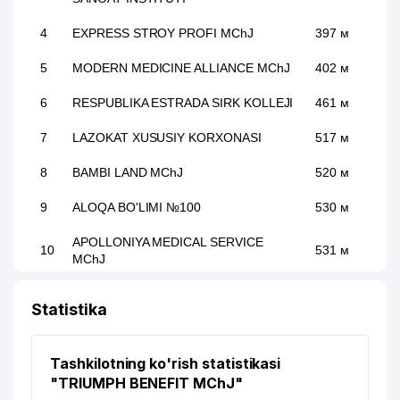
4
EXPRESS STROY PROFI MChJ
397 м
5
MODERN MEDICINE ALLIANCE MChJ
402 м
6
RESPUBLIKA ESTRADA SIRK KOLLEJI
461 м
7
LAZOKAT XUSUSIY KORXONASI
517 м
8
BAMBI LAND MChJ
520 м
9
ALOQA BO'LIMI №100
530 м
APOLLONIYA MEDICAL SERVICE
10
531 м
MChJ
11
ISSIQLIKQUVVATTA'MIR MChJ
538 м
Statistika
M.ULUG'BEK NOMLI TOSHKENT
12
655 м
XALQARO MAKTABI
Tashkilotning ko'rish statistikasi
13
BORDUR TECHLONOLOGIES MChJ
655 м
"TRIUMPH BENEFIT MChJ"