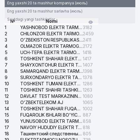
Eng yaxshi 20 ta mashhur kompaniya (июль)
Eng yaxshi 20 ta mashhur sarlavha (июль)
Saytdagi yangi tashkilotlar
№
Nomi
1
YASHNOBOD ELEKTR TARMOG'I NOSOZLIKLARI XIZMATI
3182
2
CHILONZOR ELEKTR TARMOG'I NOSOZLIK XIZMATI
2459
3
O'ZBEKISTON RESPUBLIKASI BOSH PROKURATURASI ISHONCH TELEFONI
2411
4
OLMAZOR ELEKTR TARMOG'I NOSOZLIKLARI XIZMATI
2172
5
UCH-TEPA ELEKTR TARMOG'I NOSOZLIKLARI XIZMATI
1418
6
TOSHKENT SHAHAR ELEKTR TARMOQLARI KORXONASI AJ
1417
7
SHAYXONTOHUR ELEKTR TARMOG'I NOSOZLIKLARINI TUZATISH XIZMATI
1407
8
SAMARQAND ELEKTR TARMOQLARI AJ
1398
9
SURXONDARYO ELEKTR TARMOQLARI AJ
1378
10
TOSHKENT TUMANI ELEKTR TARMOG'I AVARIYA XIZMATI
1286
11
TOSHKENT SHAHRI TASHKILOT TELEFONLARI HAQIDA MA'LUMOT BYUROSI
1263
12
DAVLAT TEST MARKAZINING ISHONCH TELEFONLARI
1080
13
O'ZBEKTELEKOM AJ
1065
14
TOSHKENT SHAHAR FUQAROLIK ISHLARI BO'YICHA SUDI
1002
15
FUQAROLIK ISHLARI BO'YICHA YAKKASAROY TUMANLARARO SUDI
887
16
YUNUSOBOD ELEKTR TARMOG'I NOSOZLIKLARI XIZMATI
858
17
NAVOIY HUDUDIY ELEKTR TARMOQLARI KORXONASI AJ
818
18
Ташкентский следственный изолятор
805
19
ELEKTRTARMOG'I NOSOZLIKLARINI TO'ZATISH SERGELI XIZMATI
738