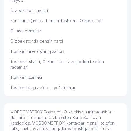
maydon
O'zbekiston saytlari
Kommunal (uy-joy) tariflari Toshkent, O‘zbekiston
Onlayn xizmatlar
O'zbekistonda benzin narxi
Toshkent metrosining xaritasi
Toshkent shahri, O'zbekiston favqulodda telefon
raqamlari
Toshkent xaritasi
Toshkentdagi avtobus yo'nalishlari
MOBDOMSTROY Toshkent, O'zbekiston mintaqasida –
dolzarb ma’lumotlar O’zbekiston Sariq Sahifalari
katalogida. MOBDOMSTROY: kontaktlar, manzil, telefon,
faks, sayt, joylashuv, mo’ljallar va boshqa qo’shimcha