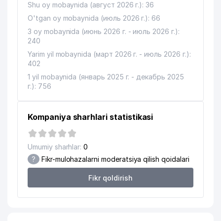
Shu oy mobaynida (август 2026 г.): 36
14
ANTEX AJ
685 м
O'tgan oy mobaynida (июль 2026 г.): 66
15
CABONO MChJ
687 м
3 oy mobaynida (июнь 2026 г. - июль 2026 г.):
240
16
MH TEXTILE CONSULTING MChJ
715 м
Yarim yil mobaynida (март 2026 г. - июль 2026 г.):
402
17
DMS EXPRESS MChJ
720 м
1 yil mobaynida (январь 2025 г. - декабрь 2025
18
ANTI-KORROZIYA SERVICE MChJ
722 м
г.): 756
19
MEGACOM MChJ
722 м
Kompaniya sharhlari statistikasi
AVDET KRIM TATAR MILLIY
20
724 м
MADANIYAT MARKAZI
Umumiy sharhlar:
0
O'ZBEKISTON EVREY MILLIY
21
729 м
?
Fikr-mulohazalarni moderatsiya qilish qoidalari
MADANIYAT MARKAZI
Fikr qoldirish
22
KREATIV STUDIO KARAVAN MChJ
746 м
23
CARAVAN GROUP MChJ
756 м
24
DILRUZ MChJ
786 м