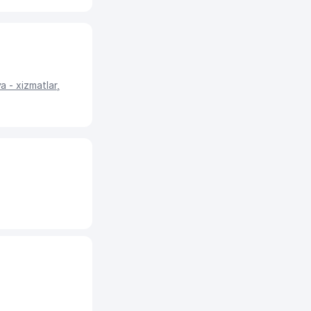
a - xizmatlar
,