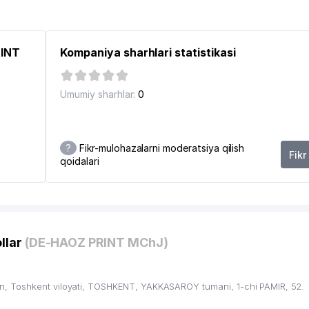
RINT
Kompaniya sharhlari statistikasi
Umumiy sharhlar:
0
?
Fikr-mulohazalarni moderatsiya qilish
Fikr
qoidalari
llar
(DE-HAOZ PRINT MChJ)
, Toshkent viloyati, TOSHKENT, YAKKASAROY tumani, 1-chi PAMIR, 52.