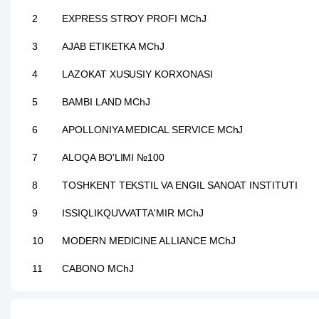
2
EXPRESS STROY PROFI MChJ
3
AJAB ETIKETKA MChJ
4
LAZOKAT XUSUSIY KORXONASI
5
BAMBI LAND MChJ
6
APOLLONIYA MEDICAL SERVICE MChJ
7
ALOQA BO'LIMI №100
8
TOSHKENT TEKSTIL VA ENGIL SANOAT INSTITUTI
9
ISSIQLIKQUVVATTA'MIR MChJ
10
MODERN MEDICINE ALLIANCE MChJ
11
CABONO MChJ
12
M.ULUG'BEK NOMLI TOSHKENT XALQARO MAKTABI