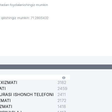
ritadan foydalanishingiz mumkin
qilishingiz mumkin: 71 2805432
XIZMATI
3182
ATI
2459
URASI ISHONCH TELEFONI
2411
ZMATI
2172
IZMATI
1418