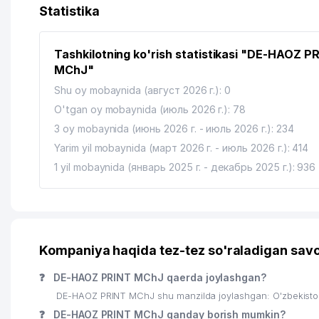
13
RESPUBLIKA ESTRADA SIRK KOLLEJI
Statistika
14
AVDET KRIM TATAR MILLIY MADANIYAT MARKAZI
Tashkilotning ko'rish statistikasi "DE-HAOZ P
15
O'ZBEKISTON EVREY MILLIY MADANIYAT MARKAZI
MChJ"
16
KREATIV STUDIO KARAVAN MChJ
Shu oy mobaynida (август 2026 г.): 0
O'tgan oy mobaynida (июль 2026 г.): 78
17
CARAVAN GROUP MChJ
3 oy mobaynida (июнь 2026 г. - июль 2026 г.): 234
18
MH TEXTILE CONSULTING MChJ
Yarim yil mobaynida (март 2026 г. - июль 2026 г.): 414
1 yil mobaynida (январь 2025 г. - декабрь 2025 г.): 936
19
ANTI-KORROZIYA SERVICE MChJ
20
DILRUZ MChJ
21
QUYOSH-KONSAL MChJ
Kompaniya haqida tez-tez so'raladigan savo
22
BORDUR TECHLONOLOGIES MChJ
❓
DE-HAOZ PRINT MChJ qaerda joylashgan?
23
PROMOTION MChJ
DE-HAOZ PRINT MChJ shu manzilda joylashgan: O'zbekiston
24
ANTEX AJ
❓
DE-HAOZ PRINT MChJ qanday borish mumkin?