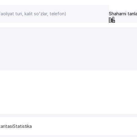
Shaharni tanl
aritasi
Statistika