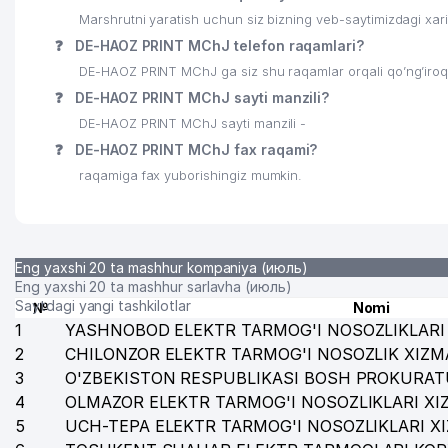
Marshrutni yaratish uchun siz bizning veb-saytimizdagi xa
25
MEGACOM MChJ
❓
DE-HAOZ PRINT MChJ telefon raqamlari?
26
INTERNATIONAL LOGISTIC SERVICE MChJ
DE-HAOZ PRINT MChJ ga siz shu raqamlar orqali qo’ng’iroq 
❓
DE-HAOZ PRINT MChJ sayti manzili?
27
DMS EXPRESS MChJ
DE-HAOZ PRINT MChJ sayti manzili -
28
MAGIC CINEMA STUDIO MChJ
❓
DE-HAOZ PRINT MChJ fax raqami?
raqamiga fax yuborishingiz mumkin.
29
DREAM DIZAYN GROUP MChJ
30
ELAN-EXPRESS MChJ
31
NAMUNA-DIYOR XIIChK
Eng yaxshi 20 ta mashhur kompaniya (июль)
Eng yaxshi 20 ta mashhur sarlavha (июль)
32
ELEKTRTARMOQQURILISH AJ
Saytdagi yangi tashkilotlar
№
Nomi
1
YASHNOBOD ELEKTR TARMOG'I NOSOZLIKLARI 
33
CRONOS GROUP MChJ
2
CHILONZOR ELEKTR TARMOG'I NOSOZLIK XIZM
3
O'ZBEKISTON RESPUBLIKASI BOSH PROKURAT
34
DIAMOND TOURS MChJ
4
OLMAZOR ELEKTR TARMOG'I NOSOZLIKLARI XI
35
ORKHIDEYEVS MChJ
5
UCH-TEPA ELEKTR TARMOG'I NOSOZLIKLARI X