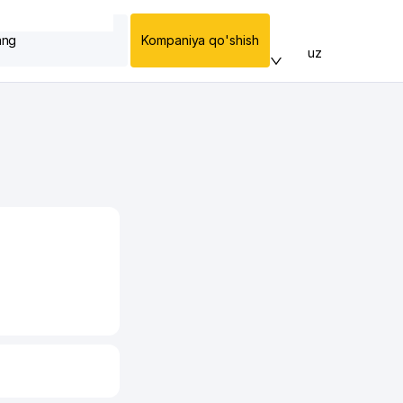
ang
Kompaniya qo'shish
uz