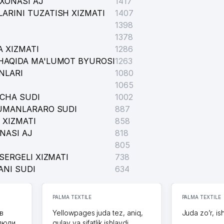
XONASI AJ
1417
ARINI TUZATISH XIZMATI
1407
1398
1378
ММУНАЛЬНО-ЭКСПЛУАТАЦИОННОЕ BIRLASHMASI
 XIZMATI
1286
HAQIDA MA'LUMOT BYUROSI
1263
NLARI
1080
1065
ICHA SUDI
1002
TUMANLARARO SUDI
887
 XIZMATI
858
NASI AJ
818
805
SERGELI XIZMATI
738
ANI SUDI
634
PALMA TEXTILE
PALMA TEXTILE
в
Yellowpages juda tez, aniq,
Juda zo’r, is
 люди
qulay va sifatlik ishlaydi.