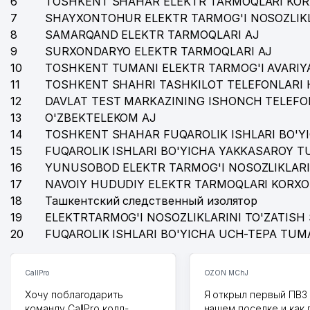
6
TOSHKENT SHAHAR ELEKTR TARMOQLARI KOR
36
VET-PROFI MChJ
7
SHAYXONTOHUR ELEKTR TARMOG'I NOSOZLIKL
37
TASHELEKTRONIK MChJ
8
SAMARQAND ELEKTR TARMOQLARI AJ
9
SURXONDARYO ELEKTR TARMOQLARI AJ
38
ТАШКЕНТСКОЕ ГОРОДСКОЕ ТЕРРИТОРИАЛЬНОЕ КО
10
TOSHKENT TUMANI ELEKTR TARMOG'I AVARIYA
11
TOSHKENT SHAHRI TASHKILOT TELEFONLARI 
12
DAVLAT TEST MARKAZINING ISHONCH TELEFO
13
O'ZBEKTELEKOM AJ
14
TOSHKENT SHAHAR FUQAROLIK ISHLARI BO'Y
15
FUQAROLIK ISHLARI BO'YICHA YAKKASAROY 
16
YUNUSOBOD ELEKTR TARMOG'I NOSOZLIKLARI
17
NAVOIY HUDUDIY ELEKTR TARMOQLARI KORXO
18
Ташкентский следственный изолятор
19
ELEKTRTARMOG'I NOSOZLIKLARINI TO'ZATISH 
20
FUQAROLIK ISHLARI BO'YICHA UCH-TEPA TUM
CallPro
OZON MChJ
Хочу поблагодарить
Я открыл первый ПВЗ 
команду CallPro колл-
нашем поселке и как