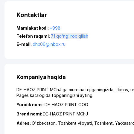
Kontaktlar
Mamlakat kodi:
+998
Telefon raqami:
71 qo'ng'iroq qilish
E-mail:
dhp06@inbox.ru
Kompaniya haqida
DE-HAOZ PRINT MChJ ga murojaat qilganingizda, iltimos, u
Pages katalogida topganingizni ayting.
Yuridik nomi:
DE-HAOZ PRINT ООО
Brend nomi:
DE-HAOZ PRINT MChJ
Adres:
O'zbekiston,
Toshkent viloyati
,
Toshkent
,
Yakkasar