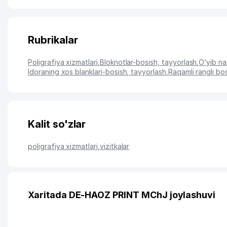
Rubrikalar
Poligrafiya xizmatlari
,
Bloknotlar-bosish, tayyorlash
,
O‘yib na
Idoraning xos blanklari-bosish, tayyorlash
,
Raqamli rangli b
Kalit so'zlar
poligrafiya xizmatlari
,
vizitkalar
Xaritada DE-HAOZ PRINT MChJ joylashuvi