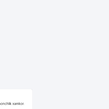
981 м
992 м
998 м
OZON MChJ
honchlik xamkor.
Зашел на Озон в
Узбекистане почти