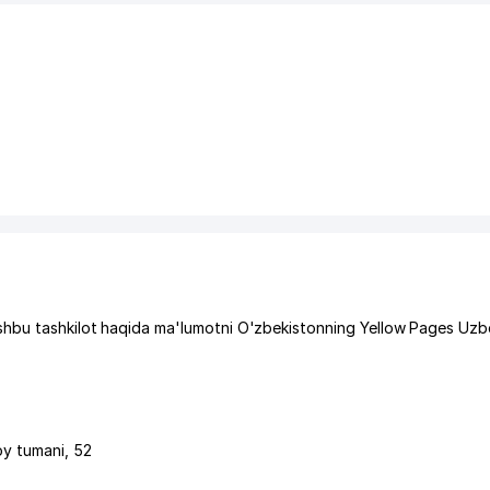
shbu tashkilot haqida ma'lumotni O'zbekistonning Yellow Pages Uzb
oy tumani
, 52