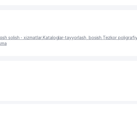
qsh solish - xizmatlar
,
Kataloglar-tayyorlash, bosish
,
Tezkor poligrafiy
osma