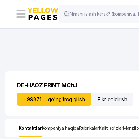
DE-HAOZ PRINT MChJ
+99871 ... qo'ng'iroq qilish
Fikr qoldirish
Kontaktlar
Kompaniya haqida
Rubrikalar
Kalit so'zlar
Manzil x