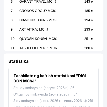
6
GARANT TRAVEL MChJ
143 м
7
CRONOS GROUP MChJ
185 м
8
DIAMOND TOURS MChJ
194 м
9
ART VITRAJ MChJ
233 м
10
QUYOSH-KONSAL MChJ
251 м
11
TASHELEKTRONIK MChJ
280 м
12
ORKHIDEYEVS MChJ
284 м
Statistika
ТАШКЕНТСКОЕ ГОРОДСКОЕ
ТЕРРИТОРИАЛЬНОЕ
13
295 м
Tashkilotning ko'rish statistikasi "DIGI
КОММУНАЛЬНО-
ЭКСПЛУАТАЦИОННОЕ BIRLASHMASI
DON MChJ"
Shu oy mobaynida (август 2026 г.): 36
14
VET-PROFI MChJ
330 м
O'tgan oy mobaynida (июль 2026 г.): 54
O'ZBEKISTON RESPUBLIKASI IIV
3 oy mobaynida (июнь 2026 г. - июль 2026 г.): 216
15
MODDIY-TEXNIK VA HARBIY
335 м