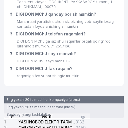
Toshkent viloyati, TOSHKENT, YAKKASAROY tumani, 1-
25
OCEAN-SEEFOOD MChJ
476 м
chi CHIKMANI, 100070.
❓
DIGI DON MChJ qanday borish mumkin?
FAYSEL KONSTRUKTION LOGISTIK
26
496 м
Marshrutni yaratish uchun siz bizning veb-saytimizdagi
MChJ
xaritadan foydalanishingiz mumkin
❓
DIGI DON MChJ telefon raqamlari?
27
MALAYZIYA ELChINONASI
512 м
DIGI DON MChJ ga siz shu raqamlar orqali qo’ng’iroq
KATTA TANAFFUS BILIMDON
qilishingiz mumkin: 71 2557166
28
519 м
NODAVLAT TA'LIM MUASSASASI
❓
DIGI DON MChJ sayti manzili?
DIGI DON MChJ sayti manzili -
29
DILRUZ MChJ
550 м
❓
DIGI DON MChJ fax raqami?
APOLLONIYA MEDICAL SERVICE
30
556 м
raqamiga fax yuborishingiz mumkin.
MChJ
31
ISSIQLIKQUVVATTA'MIR MChJ
563 м
Eng yaxshi 20 ta mashhur kompaniya (июль)
32
ALOQA BO'LIMI №100
581 м
Eng yaxshi 20 ta mashhur sarlavha (июль)
33
BAMBI LAND MChJ
582 м
Saytdagi yangi tashkilotlar
№
Nomi
1
YASHNOBOD ELEKTR TARMOG'I NOSOZLIKLARI XIZMATI
3182
34
LAZOKAT XUSUSIY KORXONASI
588 м
2
CHILONZOR ELEKTR TARMOG'I NOSOZLIK XIZMATI
2459