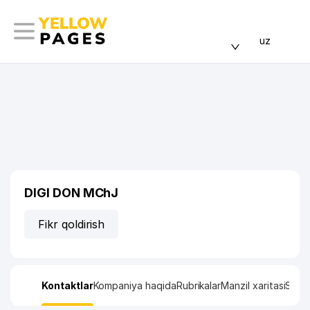
uz
DIGI DON MChJ
Fikr qoldirish
Kontaktlar
Kompaniya haqida
Rubrikalar
Manzil xaritasi
Stati