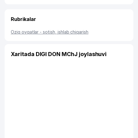
Rubrikalar
Oziq ovqatlar - sotish, ishlab chiqarish
Xaritada DIGI DON MChJ joylashuvi