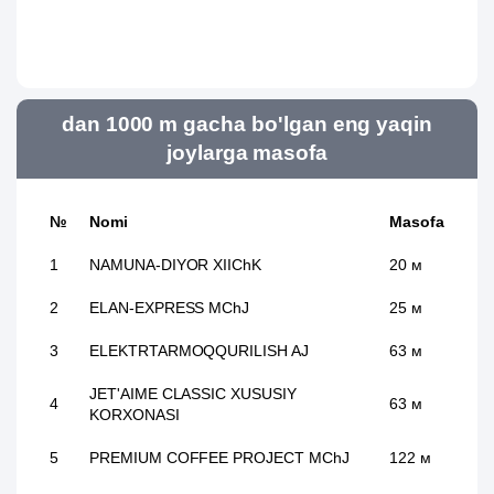
dan 1000 m gacha bo'lgan eng yaqin
joylarga masofa
№
Nomi
Masofa
1
NAMUNA-DIYOR XIIChK
20 м
2
ELAN-EXPRESS MChJ
25 м
3
ELEKTRTARMOQQURILISH AJ
63 м
JET'AIME CLASSIC XUSUSIY
4
63 м
KORXONASI
5
PREMIUM COFFEE PROJECT MChJ
122 м