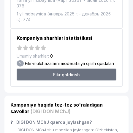
Yarim yil mobaynida (март 2026 г. - июль 2026 г.):
TA'MINOTI BOSHQARMASI
378
COOL KIDS NODAVLAT TA'LIM
1 yil mobaynida (январь 2025 г. - декабрь 2025
16
347 м
MUASSASASI
г.): 774
17
O'ZQURILISHMATERIALSAVDO MChJ
375 м
Kompaniya sharhlari statistikasi
18
ASIA ADVENTURES MChJ
379 м
19
CABONO MChJ
399 м
Umumiy sharhlar:
0
?
Fikr-mulohazalarni moderatsiya qilish qoidalari
BANGLADESH XALQ RESPUBLIKASI
20
400 м
ELChINONASI
Fikr qoldirish
O'ZBEKISTON EVREY MILLIY
21
403 м
MADANIYAT MARKAZI
AVDET KRIM TATAR MILLIY
22
409 м
Kompaniya haqida tez-tez so'raladigan
MADANIYAT MARKAZI
savollar
(DIGI DON MChJ)
23
KREATIV STUDIO KARAVAN MChJ
428 м
❓
DIGI DON MChJ qaerda joylashgan?
24
CARAVAN GROUP MChJ
446 м
DIGI DON MChJ shu manzilda joylashgan: O'zbekiston,