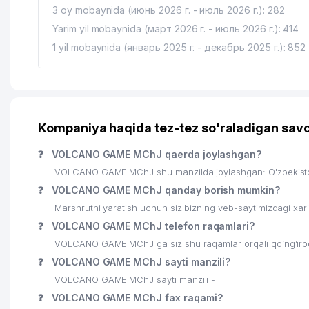
3 oy mobaynida (июнь 2026 г. - июль 2026 г.): 282
18
M.ULUG'BEK NOMLI TOSHKENT XALQARO MAKTABI
Yarim yil mobaynida (март 2026 г. - июль 2026 г.): 414
1 yil mobaynida (январь 2025 г. - декабрь 2025 г.): 852
19
DILRUZ MChJ
20
QUYOSH-KONSAL MChJ
21
ANTI-KORROZIYA SERVICE MChJ
Kompaniya haqida tez-tez so'raladigan savo
22
BORDUR TECHLONOLOGIES MChJ
❓
VOLCANO GAME MChJ qaerda joylashgan?
23
PROMOTION MChJ
VOLCANO GAME MChJ shu manzilda joylashgan: O'zbekiston
24
ANTEX AJ
❓
VOLCANO GAME MChJ qanday borish mumkin?
Marshrutni yaratish uchun siz bizning veb-saytimizdagi xa
25
DMS EXPRESS MChJ
❓
VOLCANO GAME MChJ telefon raqamlari?
26
MEGACOM MChJ
VOLCANO GAME MChJ ga siz shu raqamlar orqali qo’ng’iroq
❓
VOLCANO GAME MChJ sayti manzili?
27
INTERNATIONAL LOGISTIC SERVICE MChJ
VOLCANO GAME MChJ sayti manzili -
28
ELAN-EXPRESS MChJ
❓
VOLCANO GAME MChJ fax raqami?