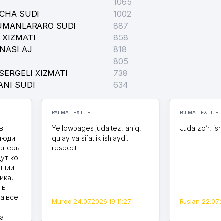
1065
ICHA SUDI
1002
TUMANLARARO SUDI
887
 XIZMATI
858
NASI AJ
818
805
SERGELI XIZMATI
738
ANI SUDI
634
PALMA TEXTILE
PALMA TEXTILE
в
Yellowpages juda tez, aniq,
Juda zo’r, is
 люди
qulay va sifatlik ishlaydi.
теперь
respect
дут ко
нции.
ика,
ть
а все
Murod 24.07.2026 19:11:27
Ruslan 22.07.
на