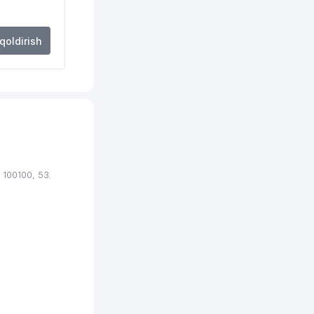
623 м
 qoldirish
624 м
688 м
701 м
818 м
828 м
100100, 53.
846 м
864 м
885 м
896 м
913 м