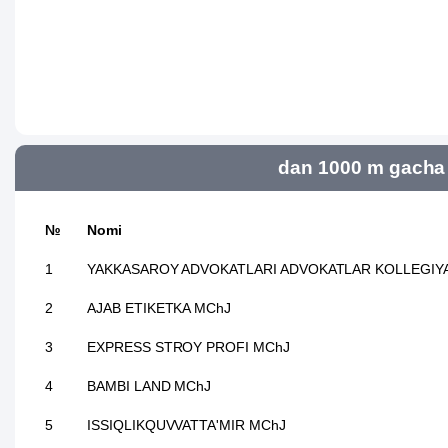
dan 1000 m gacha 
№
Nomi
1
YAKKASAROY ADVOKATLARI ADVOKATLAR KOLLEGIYA
2
AJAB ETIKETKA MChJ
3
EXPRESS STROY PROFI MChJ
4
BAMBI LAND MChJ
5
ISSIQLIKQUVVATTA'MIR MChJ