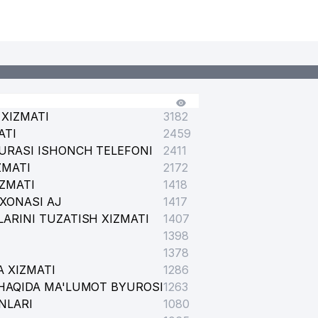
XIZMATI
3182
ATI
2459
URASI ISHONCH TELEFONI
2411
ММУНАЛЬНО-ЭКСПЛУАТАЦИОННОЕ BIRLASHMASI
ZMATI
2172
IZMATI
1418
XONASI AJ
1417
ARINI TUZATISH XIZMATI
1407
1398
1378
 XIZMATI
1286
HAQIDA MA'LUMOT BYUROSI
1263
NLARI
1080