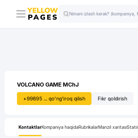
VOLCANO GAME MChJ
+99895 ... qo'ng'iroq qilish
Fikr qoldirish
Kontaktlar
Kompaniya haqida
Rubrikalar
Manzil xaritasi
Stati