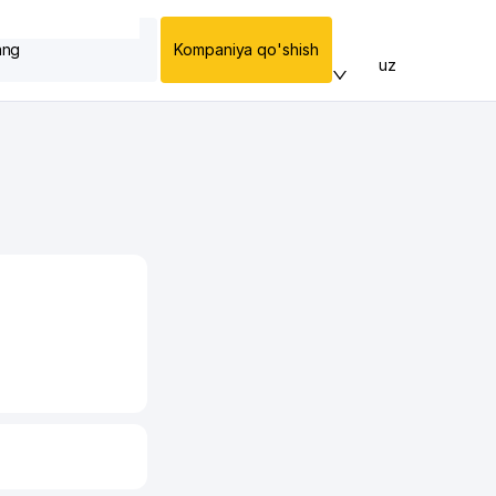
ang
Kompaniya qo'shish
uz