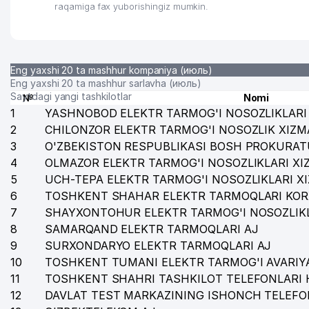
raqamiga fax yuborishingiz mumkin.
29
NAMUNA-DIYOR XIIChK
30
ELEKTRTARMOQQURILISH AJ
31
MAGIC CINEMA STUDIO MChJ
Eng yaxshi 20 ta mashhur kompaniya (июль)
Eng yaxshi 20 ta mashhur sarlavha (июль)
32
CRONOS GROUP MChJ
Saytdagi yangi tashkilotlar
№
Nomi
1
YASHNOBOD ELEKTR TARMOG'I NOSOZLIKLARI 
33
DIAMOND TOURS MChJ
2
CHILONZOR ELEKTR TARMOG'I NOSOZLIK XIZM
3
O'ZBEKISTON RESPUBLIKASI BOSH PROKURAT
34
ТАШКЕНТСКОЕ ГОРОДСКОЕ ТЕРРИТОРИАЛЬНОЕ КО
4
OLMAZOR ELEKTR TARMOG'I NOSOZLIKLARI XI
35
DREAM DIZAYN GROUP MChJ
5
UCH-TEPA ELEKTR TARMOG'I NOSOZLIKLARI X
6
TOSHKENT SHAHAR ELEKTR TARMOQLARI KOR
36
ART VITRAJ MChJ
7
SHAYXONTOHUR ELEKTR TARMOG'I NOSOZLIKL
37
ORKHIDEYEVS MChJ
8
SAMARQAND ELEKTR TARMOQLARI AJ
9
SURXONDARYO ELEKTR TARMOQLARI AJ
38
VET-PROFI MChJ
10
TOSHKENT TUMANI ELEKTR TARMOG'I AVARIYA
11
TOSHKENT SHAHRI TASHKILOT TELEFONLARI 
39
TASHELEKTRONIK MChJ
12
DAVLAT TEST MARKAZINING ISHONCH TELEFO
40
JET'AIME CLASSIC XUSUSIY KORXONASI