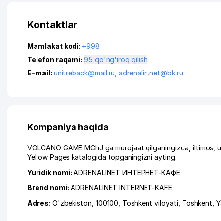
Kontaktlar
Mamlakat kodi:
+998
Telefon raqami:
95 qo'ng'iroq qilish
E-mail:
unitreback@mail.ru
,
adrenalin.net@bk.ru
Kompaniya haqida
VOLCANO GAME MChJ ga murojaat qilganingizda, iltimos, us
Yellow Pages katalogida topganingizni ayting.
Yuridik nomi:
ADRENALINET ИНТЕРНЕТ-КАФЕ
Brend nomi:
ADRENALINET INTERNET-KAFE
Adres:
O'zbekiston, 100100,
Toshkent viloyati
,
Toshkent
,
Y