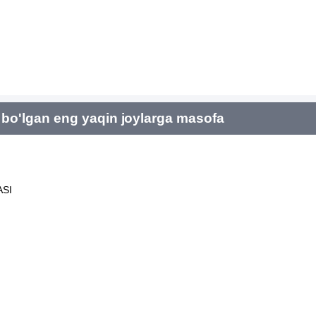
bo'lgan eng yaqin joylarga masofa
SI