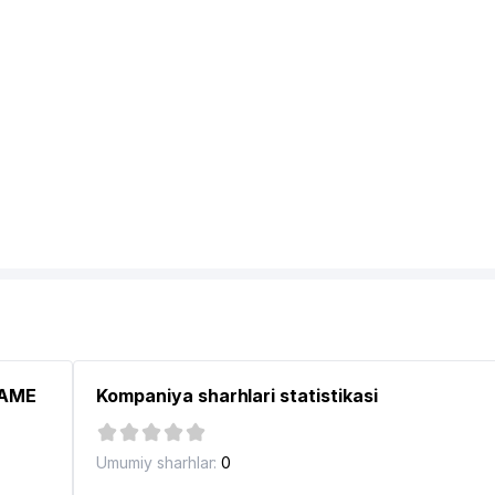
GAME
Kompaniya sharhlari statistikasi
Umumiy sharhlar:
0