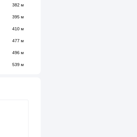
382 м
395 м
410 м
477 м
496 м
539 м
573 м
584 м
593 м
599 м
604 м
610 м