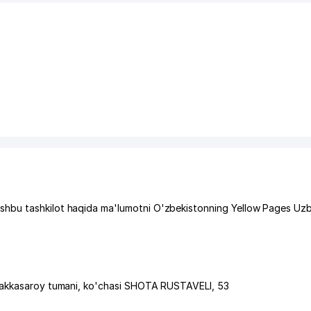
hbu tashkilot haqida ma'lumotni O'zbekistonning Yellow Pages Uzb
akkasaroy tumani
,
ko'chasi SHOTA RUSTAVELI
, 53