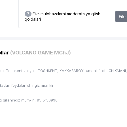
?
Fikr-mulohazalarni moderatsiya qilish
Fikr
qoidalari
llar
(VOLCANO GAME MChJ)
, Toshkent viloyati, TOSHKENT, YAKKASAROY tumani, 1-chi CHIKMANI, 
ritadan foydalanishingiz mumkin
 qilishingiz mumkin: 95 5156990