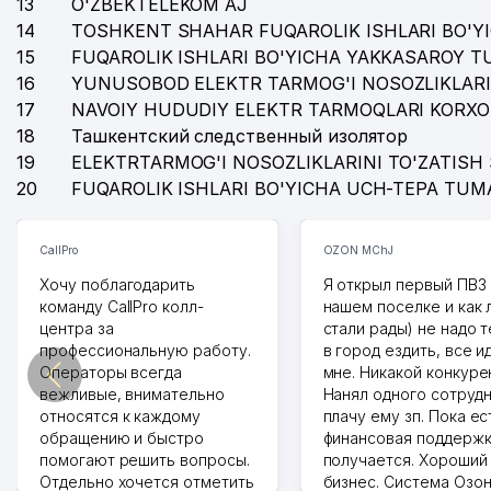
13
O'ZBEKTELEKOM AJ
14
TOSHKENT SHAHAR FUQAROLIK ISHLARI BO'Y
15
FUQAROLIK ISHLARI BO'YICHA YAKKASAROY 
16
YUNUSOBOD ELEKTR TARMOG'I NOSOZLIKLARI
17
NAVOIY HUDUDIY ELEKTR TARMOQLARI KORXO
18
Ташкентский следственный изолятор
19
ELEKTRTARMOG'I NOSOZLIKLARINI TO'ZATISH 
20
FUQAROLIK ISHLARI BO'YICHA UCH-TEPA TUM
CallPro
OZON MChJ
Хочу поблагодарить
Я открыл первый ПВЗ 
команду CallPro колл-
нашем поселке и как
центра за
стали рады) не надо 
профессиональную работу.
в город ездить, все и
Операторы всегда
мне. Никакой конкуре
вежливые, внимательно
Нанял одного сотрудн
относятся к каждому
плачу ему зп. Пока ес
обращению и быстро
финансовая поддержк
помогают решить вопросы.
получается. Хороший
Отдельно хочется отметить
бизнес. Система Озо