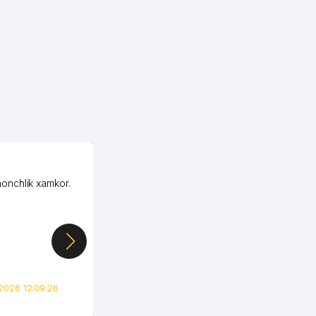
OZON MChJ
honchlik xamkor.
Зашел на Озон в
Узбекистане почти
случайно, когда коллега
показал свой кабинет и
цифры, так что я буквально
сразу загорелся этой
идеей. Регистрация заняла
всего вечер, а договор там
2026 12:09:26
вполне понятный и нет этих
всяких замудреных