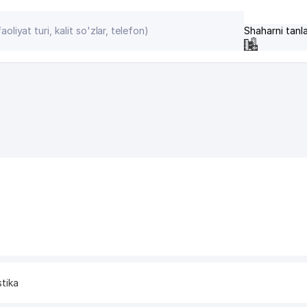
Shaharni tanl
stika