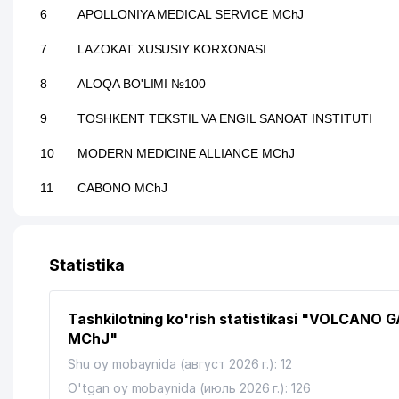
6
APOLLONIYA MEDICAL SERVICE MChJ
7
LAZOKAT XUSUSIY KORXONASI
8
ALOQA BO'LIMI №100
9
TOSHKENT TEKSTIL VA ENGIL SANOAT INSTITUTI
10
MODERN MEDICINE ALLIANCE MChJ
11
CABONO MChJ
12
MH TEXTILE CONSULTING MChJ
13
KREATIV STUDIO KARAVAN MChJ
Statistika
14
CARAVAN GROUP MChJ
Tashkilotning ko'rish statistikasi "VOLCANO 
15
AVDET KRIM TATAR MILLIY MADANIYAT MARKAZI
MChJ"
16
O'ZBEKISTON EVREY MILLIY MADANIYAT MARKAZI
Shu oy mobaynida (август 2026 г.): 12
O'tgan oy mobaynida (июль 2026 г.): 126
17
RESPUBLIKA ESTRADA SIRK KOLLEJI