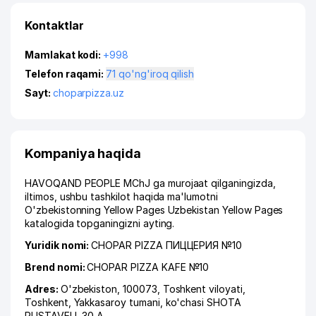
Kontaktlar
Mamlakat kodi:
+998
Telefon raqami:
71 qo'ng'iroq qilish
Sayt:
choparpizza.uz
Kompaniya haqida
HAVOQAND PEOPLE MChJ ga murojaat qilganingizda,
iltimos, ushbu tashkilot haqida ma'lumotni
O'zbekistonning Yellow Pages Uzbekistan Yellow Pages
katalogida topganingizni ayting.
Yuridik nomi:
CHOPAR PIZZA ПИЦЦЕРИЯ №10
Brend nomi:
CHOPAR PIZZA KAFE №10
Adres:
O'zbekiston, 100073,
Toshkent viloyati
,
Toshkent
,
Yakkasaroy tumani
,
ko'chasi SHOTA
RUSTAVELI
, 30 A