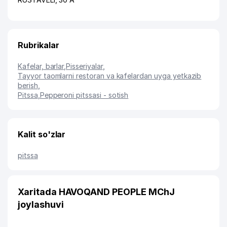
Rubrikalar
Kafelar, barlar
,
Pisseriyalar
,
Tayyor taomlarni restoran va kafelardan uyga yetkazib
berish
,
Pitssa
,
Pepperoni pitssasi - sotish
Kalit so'zlar
pitssa
Xaritada HAVOQAND PEOPLE MChJ
joylashuvi