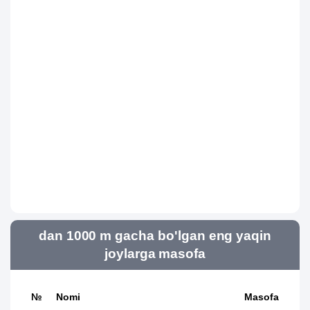
dan 1000 m gacha bo'lgan eng yaqin
joylarga masofa
№
Nomi
Masofa