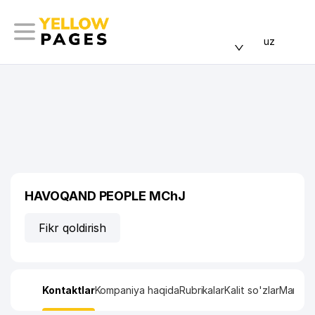
uz
HAVOQAND PEOPLE MChJ
Fikr qoldirish
Kontaktlar
Kompaniya haqida
Rubrikalar
Kalit so'zlar
Manzil x