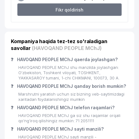
21
CORRIDA FOOD OILAVIY KORXONASI
392 м
Fikr qoldirish
FAYSEL KONSTRUKTION LOGISTIK
22
405 м
MChJ
23
ART VITRAJ MChJ
425 м
Kompaniya haqida tez-tez so'raladigan
savollar
(HAVOQAND PEOPLE MChJ)
IMKONIYATI CHEKLANGAN BOLALAR
24
UCHUN 25-chi SONLI
430 м
❓
HAVOQAND PEOPLE MChJ qaerda joylashgan?
IXTISOSLASHGAN MAKTAB
HAVOQAND PEOPLE MChJ shu manzilda joylashgan:
25
KEY SOLUTIONS MChJ
466 м
O'zbekiston, Toshkent viloyati, TOSHKENT,
YAKKASAROY tumani, 1-chi CHIKMANI, 100073, 30 A.
KATTA TANAFFUS BILIMDON
❓
HAVOQAND PEOPLE MChJ qanday borish mumkin?
26
483 м
NODAVLAT TA'LIM MUASSASASI
Marshrutni yaratish uchun siz bizning veb-saytimizdagi
xaritadan foydalanishingiz mumkin
ТАШКЕНТСКОЕ ГОРОДСКОЕ
❓
HAVOQAND PEOPLE MChJ telefon raqamlari?
ТЕРРИТОРИАЛЬНОЕ
27
495 м
КОММУНАЛЬНО-
HAVOQAND PEOPLE MChJ ga siz shu raqamlar orqali
ЭКСПЛУАТАЦИОННОЕ BIRLASHMASI
qo’ng’iroq qilishingiz mumkin: 71 2051111
❓
HAVOQAND PEOPLE MChJ sayti manzili?
DAVR BANK XUSUSIY AKSIYADORLIK
28
518 м
HAVOQAND PEOPLE MChJ sayti manzili -
TIJORAT BANK YAKKASAROY FILIALI