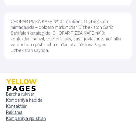
57
948 м
MChJ
58
MAGIC CINEMA STUDIO MChJ
964 м
CHOPAR PIZZA KAFE №10 Toshkent, O'zbekiston
59
MIR SVETA MChJ
971 м
mintaqasida – dolzarb ma’lumotlar O’zbekiston Sariq
Sahifalari katalogida. CHOPAR PIZZA KAFE №10:
kontaktlar, manzil, telefon, faks, sayt, joylashuv, mo’ljallar
60
EXPRESS STROY PROFI MChJ
976 м
va boshqa qo’shimcha ma’lumotlar Yellow Pages
Uzbekistan saytida.
61
GLORIA MAX MChJ
987 м
M.ULUG'BEK NOMLI TOSHKENT
62
992 м
XALQARO MAKTABI
Barcha ruknlar
Kompaniya haqida
Kontaktlar
Reklama
Kompaniya qo'shish