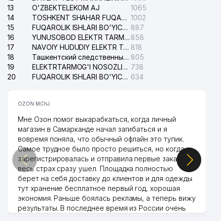
37
CABONO MChJ
684 м
13
O'ZBEKTELEKOM AJ
1065
14
TOSHKENT SHAHAR FUQAROLIK ISHLARI BO'YICHA SUDI
1002
GAZ PECHKA TA'MIRI XUSUSIY
15
FUQAROLIK ISHLARI BO'YICHA YAKKASAROY TUMANLARARO SUDI
887
38
704 м
KORXONASI
16
YUNUSOBOD ELEKTR TARMOG'I NOSOZLIKLARI XIZMATI
858
17
NAVOIY HUDUDIY ELEKTR TARMOQLARI KORXONASI AJ
818
39
KREATIV STUDIO KARAVAN MChJ
722 м
18
Ташкентский следственный изолятор
805
19
ELEKTRTARMOG'I NOSOZLIKLARINI TO'ZATISH SERGELI XIZMATI
738
40
FOTOEFFEKT MChJ
727 м
20
FUQAROLIK ISHLARI BO'YICHA UCH-TEPA TUMANI SUDI
634
41
PAXTASANOAT ILMIY MARKAZI AJ
735 м
OZON MChJ
42
CARAVAN GROUP MChJ
738 м
Мне Озон помог выкарабкаться, когда личный
магазин в Самарканде начал загибаться и я
43
DREAM DIZAYN GROUP MChJ
793 м
вовремя поняла, что обычный офлайн это тупик.
Самое трудное было просто решиться, но когда
44
DILRUZ MChJ
833 м
зарегистрировалась и отправила первые заказы,
весь страх сразу ушел. Площадка полностью
45
ART HOTELS MChJ
837 м
берет на себя доставку до клиентов и для одежды
тут хранение бесплатное первый год, хорошая
APOLLONIYA MEDICAL SERVICE
46
840 м
экономия. Раньше боялась рекламы, а теперь вижу
MChJ
результаты. В последнее время из России очень
47
ALOQA BO'LIMI №100
841 м
много заказывают, а вначале только по