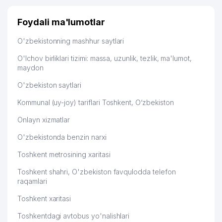
Узбекистану брали, но вяло. Удалось раскрутиться,
SERGO-DENTAL PLUS XUSUSIY
дальше развиваюсь потихоньку😊
48
845 м
Foydali ma'lumotlar
KORXONASI
Hamida 03.08.2026 12:45:39
O'zbekistonning mashhur saytlari
49
LAZOKAT XUSUSIY KORXONASI
851 м
O'lchov birliklari tizimi: massa, uzunlik, tezlik, ma'lumot,
50
ISSIQLIKQUVVATTA'MIR MChJ
853 м
maydon
51
HIGH STAND TOURS MChJ
853 м
O'zbekiston saytlari
Kommunal (uy-joy) tariflari Toshkent, O‘zbekiston
52
BAMBI LAND MChJ
872 м
Onlayn xizmatlar
53
IHTIO SERVIS-SO MChJ
880 м
O'zbekistonda benzin narxi
O'ZBEKISTON ME'MORLAR
54
893 м
UYUSHMASI
Toshkent metrosining xaritasi
55
PROMOTION MChJ
896 м
Toshkent shahri, O'zbekiston favqulodda telefon
raqamlari
RESPUBLIKA IXTISOSLASHTIRILGAN
56
901 м
Toshkent xaritasi
XOREOGRAFIYA MAKTAB INTERNATI
Toshkentdagi avtobus yo'nalishlari
INTERNATIONAL LOGISTIC SERVICE