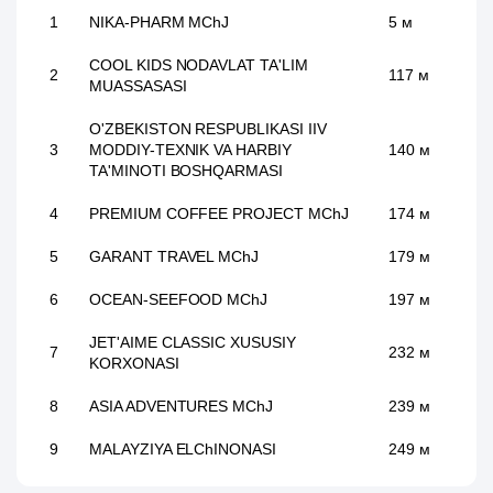
1
NIKA-PHARM MChJ
5 м
COOL KIDS NODAVLAT TA'LIM
2
117 м
MUASSASASI
O'ZBEKISTON RESPUBLIKASI IIV
3
MODDIY-TEXNIK VA HARBIY
140 м
TA'MINOTI BOSHQARMASI
4
PREMIUM COFFEE PROJECT MChJ
174 м
5
GARANT TRAVEL MChJ
179 м
6
OCEAN-SEEFOOD MChJ
197 м
JET'AIME CLASSIC XUSUSIY
7
232 м
KORXONASI
8
ASIA ADVENTURES MChJ
239 м
9
MALAYZIYA ELChINONASI
249 м
10
O'ZQURILISHMATERIALSAVDO MChJ
258 м